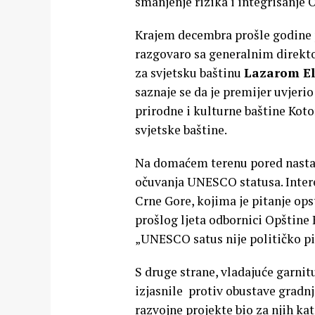
smanjenje rizika i integrisanje
Krajem decembra prošle godine p
razgovaro sa generalnim dire
za svjetsku baštinu
Lazarom E
saznaje se da je premijer uvjer
prirodne i kulturne baštine Kot
svjetske baštine.
Na domaćem terenu pored nastav
očuvanja UNESCO statusa. Interes
Crne Gore, kojima je pitanje ops
prošlog ljeta odbornici Opštine 
„UNESCO satus nije političko pit
S druge strane, vladajuće garni
izjasnile protiv obustave gradnj
razvojne projekte bio za njih ka