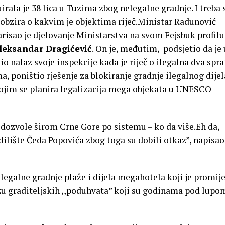
irala je 38 lica u Tuzima zbog nelegalne gradnje. I treba 
 obzira o kakvim je objektima riječ.Ministar Radunović
risao je djelovanje Ministarstva na svom Fejsbuk profilu
leksandar Dragićević
. On je, međutim, podsjetio da je 
nalaz svoje inspekcije kada je riječ o ilegalna dva spra
, poništio rješenje za blokiranje gradnje ilegalnog dijel
ojim se planira legalizacija mega objekata u UNESCO
e dozvole širom Crne Gore po sistemu – ko da više.Eh da,
dilište Čeda Popovića zbog toga su dobili otkaz”, napisao
legalne gradnje plaže i dijela megahotela koji je promij
izu graditeljskih ,,poduhvata” koji su godinama pod lupo