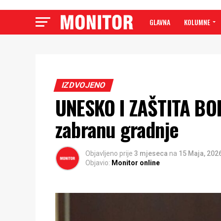
GLAVNA
KOLUMNE
IZDVOJENO
UNESKO I ZAŠTITA BOK
zabranu gradnje
Objavljeno prije
3 mjeseca
na
15 Maja, 202
Objavio:
Monitor online