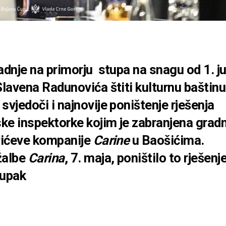
dnje na primorju stupa na snagu od 1. j
lavena Radunovića štiti kulturnu baštinu
jedoči i najnovije poništenje rješenja
ke inspektorke kojim je zabranjena gradn
vićeve kompanije
Carine
u Baošićima.
žalbe
Carina
, 7. maja, poništilo to rješenje
tupak