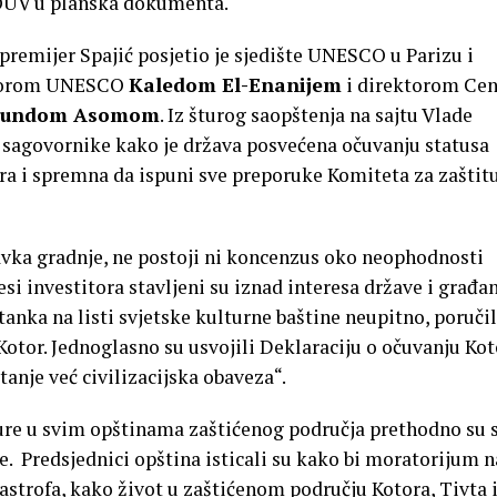
 OUV u planska dokumenta.
remijer Spajić posjetio je sjedište UNESCO u Parizu i
ktorom UNESCO
Kaledom El-Enanijem
i direktorom Cen
lundom Asomom
. Iz šturog saopštenja na sajtu Vlade
io sagovornike kako je država posvećena očuvanju statusa
ora i spremna da ispuni sve preporuke Komiteta za zaštit
ka gradnje, ne postoji ni koncenzus oko neophodnosti
i investitora stavljeni su iznad interesa države i građa
tanka na listi svjetske kulturne baštine neupitno, poručil
Kotor. Jednoglasno su usvojili Deklaraciju o očuvanju Kot
anje već civilizacijska obaveza“.
ture u svim opštinama zaštićenog područja prethodno su 
e. Predsjednici opština isticali su kako bi moratorijum n
tastrofa, kako život u zaštićenom području Kotora, Tivta 