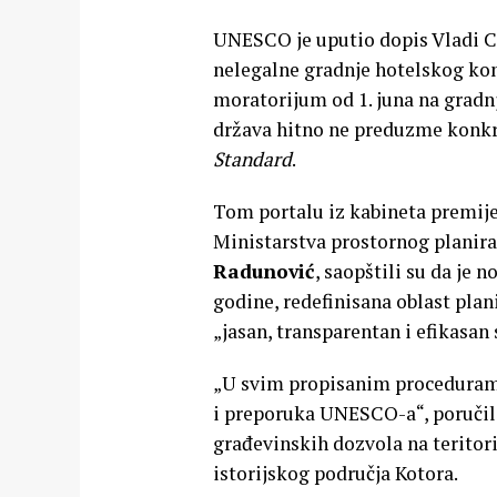
UNESCO je uputio dopis Vladi Cr
nelegalne gradnje hotelskog k
moratorijum od 1. juna na gradnj
država hitno ne preduzme konkret
Standard
.
Tom portalu iz kabineta premij
Ministarstva prostornog planira
Radunović
, saopštili su da je
godine, redefinisana oblast plan
„jasan, transparentan i efikasan
„U svim propisanim procedurama 
i preporuka UNESCO-a“, poručili 
građevinskih dozvola na terito
istorijskog područja Kotora.