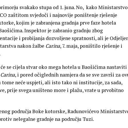
rimorju svakako stupa od 1. juna. No, kako Ministarstvo
CO zaštitom svjedoči i najnovije poništenje rješenje
torke, kojim je zabranjena gradnja prve faze hotela
Baošićima. Inspektor je zabranio gradnju zbog
acije i probijanja dozvoljene spratnosti, ali je Odjelje
tarstva nakon žalbe
Carina
, 7. maja, poništilo rješenje i
.
 će se cijela stvar oko mega hotela u Baošićima nastaviti 
e
Carina
, i pored očiglednih namjera da se sve završi za ov
tome neće uspjeti, ali isto tako ni institucije, za sada,
e, prije svega uništeno more i plažu, vrate u prvobitno
enog područja Boke kotorske, Radunovićevo Ministarstv
rotiv nelegalne gradnje na području Tuzi.