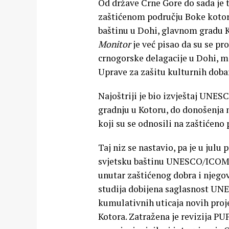
Od države Crne Gore do sada je 
zaštićenom području Boke kotor
baštinu u Dohi, glavnom gradu Ka
Monitor
je već pisao da su se pr
crnogorske delagacije u Dohi, 
Uprave za zašitu kulturnih doba
Najoštriji je bio izvještaj UNES
gradnju u Kotoru, do donošenja 
koji su se odnosili na zaštićeno 
Taj niz se nastavio, pa je u julu
svjetsku baštinu UNESCO/ICOMOS
unutar zaštićenog dobra i njegov
studija dobijena saglasnost UNE
kumulativnih uticaja novih proj
Kotora. Zatražena je revizija P