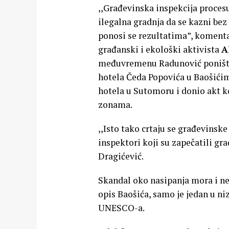
,,Građevinska inspekcija procesu
ilegalna gradnja da se kazni bez
ponosi se rezultatima”, komenta
građanski i ekološki aktivista
A
međuvremenu Radunović poništio 
hotela Čeda Popovića u Baošićima
hotela u Sutomoru i donio akt k
zonama.
,,Isto tako crtaju se građevinsk
inspektori koji su zapečatili gra
Dragićević.
Skandal oko nasipanja mora i ne
opis Baošića, samo je jedan u n
UNESCO-a.