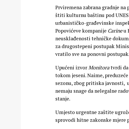
Prviremena zabrana gradnje na p
štiti kulturnu baštinu pod UNES
urbanističko-građevinske inspek
Popovićeve kompanije
Carine
u 
neusklađenosti tehničke dokument
za drugostepeni postupak Minis
vratilo sve na ponovni postupak
Upućeni izvor
Monitora
tvrdi da
tokom jeseni. Naime, preduzeć
sezonu, zbog pritiska javnosti, u 
nemaju snage da nelegalne radov
stanje.
Umjesto urgentne zaštite ugrož
sprovodi hitne zakonske mjere p