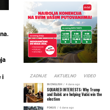
una.
ja
 i
ZADNJE
AKTUELNO
VIDEO
IN ENGLISH
4 dana ago
SQUARED INTERESTS: Why Trump
and Babiš are helping Vučić win the
election
FOKUS
6 dana ago