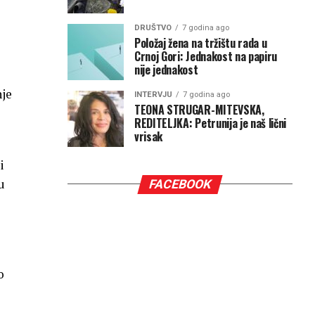
DRUŠTVO
7 godina ago
Položaj žena na tržištu rada u
Crnoj Gori: Jednakost na papiru
nije jednakost
nje
INTERVJU
7 godina ago
TEONA STRUGAR-MITEVSKA,
REDITELJKA: Petrunija je naš lični
vrisak
i
u
FACEBOOK
o