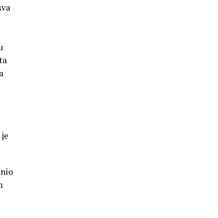
sva
u
ta
a
 je
enio
m