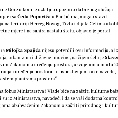
ne Gore u kom je ozbiljno upozorio da bi zbog slučaja
ompleksa
Čeda Popovića
u Baošićima, mogao staviti
u na teritoriji Herceg Novog, Tivta i dijela Cetinja ukol
ne mjere i ne sanira nastalu štetu, objavio je portal
era
Milojka Spajića
nijesu potvrdili ovu informaciju, a iz
nja, urbanizma i državne imovine, na čijem čelu je
Slave
 novim Zakonom o uređenju prostora, usvojenim u martu 2
iranja i uređenja prostora, te uspostavljen, kako navode,
 sistem planiranja prostora“.
fokus Ministarstva i Vlade biće na zaštiti kulturne baš
su iz Ministarstva, navodeći i da se vrši dodatna kontro
rijama obuhvaćenim Zakonom o zaštiti prirodnog i kultu