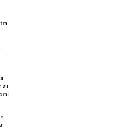
tra
u
na
i su
ora:
se
a
i