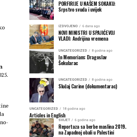
PORFIRIJE U NAŠEM SOKAKU:
Srpstvo svuda i uvijek
iko
IZDVOJENO
6 dana ago
NOVI MINISTRI U SPAJIĆEVOJ
VLADI: Andrijina vremena
UNCATEGORIZED
8 godina ago
In Memoriam: Dragoslav
Šekularac
n
025.
UNCATEGORIZED
8 godina ago
Slučaj Carine (dokumentarac)
tine
UNCATEGORIZED
18 godina ago
la
Articles in English
SVIJET
6 godina ago
rno-
Reportaza sa berbe maslina 2019.
na Zapadnoj obali u Palestini