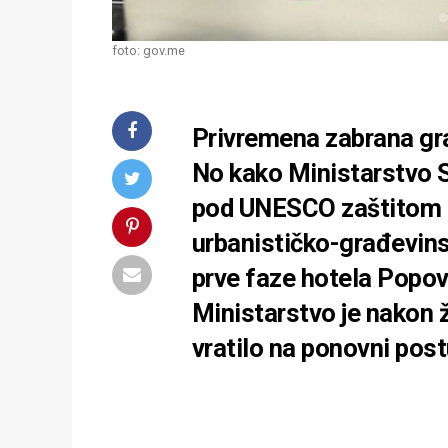
foto: gov.me
Privremena zabrana gra
No kako Ministarstvo S
pod UNESCO zaštitom sv
urbanističko-građevins
prve faze hotela Popo
Ministarstvo je nakon 
vratilo na ponovni pos