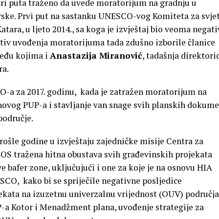
tri puta traženo da uvede moratorijum na gradnju u
ske. Prvi put na sastanku UNESCO-vog Komiteta za svje
tara, u ljeto 2014., sa koga je izvještaj bio veoma negati
otiv uvođenja moratorijuma tada zdušno izborile članice
među kojima i
Anastazija Miranović
, tadašnja direktori
ra.
CO-a za 2017. godinu, kada je zatražen moratorijum na
novog PUP-a i stavljanje van snage svih planskih dokum
područje.
 prošle godine u izvještaju zajedničke misije Centra za
 tražena hitna obustava svih građevinskih projekata
e bafer zone, uključujući i one za koje je na osnovu HIA
SCO, kako bi se spriječile negativne posljedice
ekata na izuzetnu univerzalnu vrijednost (OUV) područja
UP-a Kotor i Menadžment plana, uvođenje strategije za