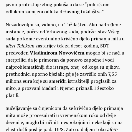
javno protestuje zbog pokušaja da se “političkom
odlukom zamijeni odluka državnog tužilaštva”.
Nezadovoljni su, vidimo, i u Tužilaštvu. Ako nadređene
instance, počev od Vrhovnog suda, podrže stav Višeg
suda po kome eventualno krivično djelo primanja mita u
aferi Telekom
zastarijev tek za deset godina, SDT
predvođen
Vladimirom Novovićem
mogao bi se naći u
(ne)prilici da je primoran da ponovo započne i vodi
najproblematičniji dio istrage, onaj od koga su njihovi
prethodnici uporno bježali: gdje je završilo onih 7,35
miliona eura koje su američki istražitelji proglasili za
mito, a prozvani Mađari i Njemci priznali. I žestoko
platili.
Sučeljavanje sa činjenicom da se krivično djelo primanja
mita može procesuirati u vremenskom roku od dvije
decenije, moglo bi učiniti nespokojnim i neke koji su na
vlast došli poslije pada DPS. Zato u daljem toku
afere