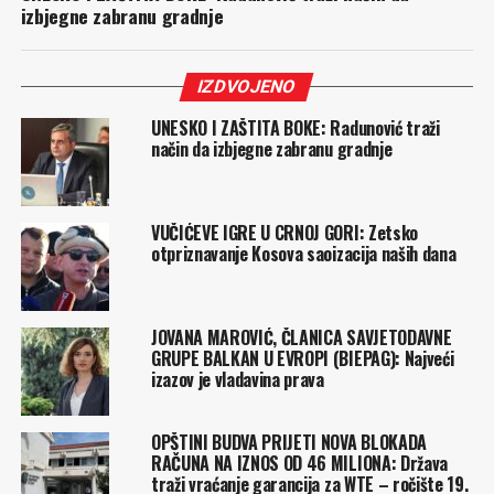
izbjegne zabranu gradnje
IZDVOJENO
UNESKO I ZAŠTITA BOKE: Radunović traži
način da izbjegne zabranu gradnje
VUČIĆEVE IGRE U CRNOJ GORI: Zetsko
otpriznavanje Kosova saoizacija naših dana
JOVANA MAROVIĆ, ČLANICA SAVJETODAVNE
GRUPE BALKAN U EVROPI (BIEPAG): Najveći
izazov je vladavina prava
OPŠTINI BUDVA PRIJETI NOVA BLOKADA
RAČUNA NA IZNOS OD 46 MILIONA: Država
traži vraćanje garancija za WTE – ročište 19.