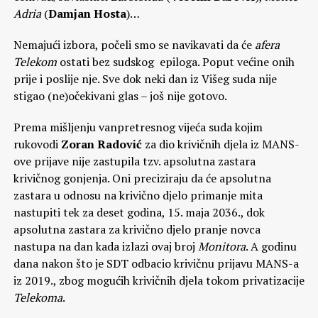
Adria
(
Damjan Hosta
)…
Nemajući izbora, počeli smo se navikavati da će
afera
Telekom
ostati bez sudskog epiloga. Poput većine onih
prije i poslije nje. Sve dok neki dan iz Višeg suda nije
stigao (ne)očekivani glas – još nije gotovo.
Prema mišljenju vanpretresnog vijeća suda kojim
rukovodi
Zoran Radović
za dio krivičnih djela iz MANS-
ove prijave nije zastupila tzv. apsolutna zastara
krivičnog gonjenja. Oni preciziraju da će apsolutna
zastara u odnosu na krivično djelo primanje mita
nastupiti tek za deset godina, 15. maja 2036., dok
apsolutna zastara za krivično djelo pranje novca
nastupa na dan kada izlazi ovaj broj
Monitora
. A godinu
dana nakon što je SDT odbacio krivičnu prijavu MANS-a
iz 2019., zbog mogućih krivičnih djela tokom privatizacije
Telekoma
.