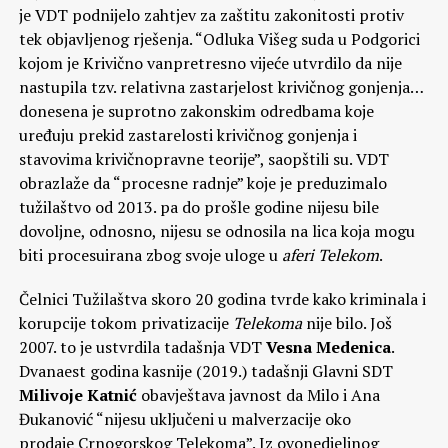
je VDT podnijelo zahtjev za zaštitu zakonitosti protiv
tek objavljenog rješenja. “Odluka Višeg suda u Podgorici
kojom je Krivično vanpretresno vijeće utvrdilo da nije
nastupila tzv. relativna zastarjelost krivičnog gonjenja…
donesena je suprotno zakonskim odredbama koje
uređuju prekid zastarelosti krivičnog gonjenja i
stavovima krivičnopravne teorije”, saopštili su. VDT
obrazlaže da “procesne radnje” koje je preduzimalo
tužilaštvo od 2013. pa do prošle godine nijesu bile
dovoljne, odnosno, nijesu se odnosila na lica koja mogu
biti procesuirana zbog svoje uloge u
aferi Telekom
.
Čelnici Tužilaštva skoro 20 godina tvrde kako kriminala i
korupcije tokom privatizacije
Telekoma
nije bilo. Još
2007. to je ustvrdila tadašnja VDT
Vesna Medenica
.
Dvanaest godina kasnije (2019.) tadašnji Glavni SDT
Milivoje Katnić
obavještava javnost da Milo i Ana
Đukanović “nijesu uključeni u malverzacije oko
prodaje Crnogorskog Telekoma”. Iz ovonedjeljnog