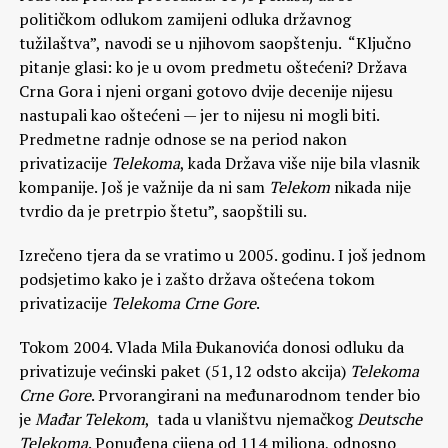
političkom odlukom zamijeni odluka državnog
tužilaštva”, navodi se u njihovom saopštenju. “Ključno
pitanje glasi: ko je u ovom predmetu oštećeni? Država
Crna Gora i njeni organi gotovo dvije decenije nijesu
nastupali kao oštećeni — jer to nijesu ni mogli biti.
Predmetne radnje odnose se na period nakon
privatizacije
Telekoma
, kada Država više nije bila vlasnik
kompanije. Još je važnije da ni sam
Telekom
nikada nije
tvrdio da je pretrpio štetu”, saopštili su.
Izrečeno tjera da se vratimo u 2005. godinu. I još jednom
podsjetimo kako je i zašto država oštećena tokom
privatizacije
Telekoma Crne Gore
.
Tokom 2004. Vlada Mila Đukanovića donosi odluku da
privatizuje većinski paket (51,12 odsto akcija)
Telekoma
Crne Gore
. Prvorangirani na međunarodnom tender bio
je
Mađar Telekom
, tada u vlaništvu njemačkog
Deutsche
Telekoma
. Ponuđena cijena od 114 miliona, odnosno