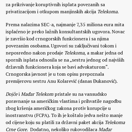
za prikrivanje koruptivnih isplata povezanih sa
privatizacijom i otkupom manjinskih akcija
Telekoma
.
Prema nalazima SEC-a, najmanje 7,35 miliona eura mita
isplaćeno je preko lažnih konsultantskih ugovora. Novac
je završio kod crnogorskih funkcionera i sa njima
povezanim osobama. Ugovori su zaključivani tokom i
neposredno nakon prodaje
Telekoma
, a makar jedna od
spornih isplata odnosila se na „sestru jednog od najviših
državnih funkcionera koja se bavi advokaturom“.
Crnogorska javnost je u tom opisu prepoznala
premijerovu sestru Anu Kolarević (danas Đukanović).
Dojče
i
Mađar Telekom
pristale su na vansudsko
poravnanje sa američkim vlastima i prihvatile nagodbu
zbog kršenja američkog zakona protiv korupcije u
inostranstvu (FCPA). To ih je koštalo jedva nešto manje
od cijene koju su platili za državni paket akcija
Telekoma
Crne Gore
. Dodatno, nekoliko rukovodilaca
Mađar