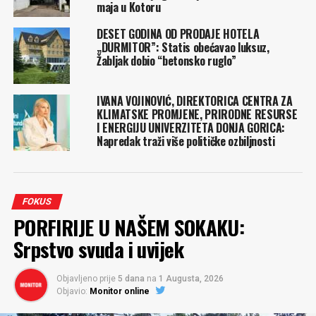
maja u Kotoru
DESET GODINA OD PRODAJE HOTELA
„DURMITOR”: Statis obećavao luksuz,
Žabljak dobio “betonsko ruglo”
IVANA VOJINOVIĆ, DIREKTORICA CENTRA ZA
KLIMATSKE PROMJENE, PRIRODNE RESURSE
I ENERGIJU UNIVERZITETA DONJA GORICA:
Napredak traži više političke ozbiljnosti
FOKUS
PORFIRIJE U NAŠEM SOKAKU:
Srpstvo svuda i uvijek
Objavljeno prije
5 dana
na
1 Augusta, 2026
Objavio:
Monitor online