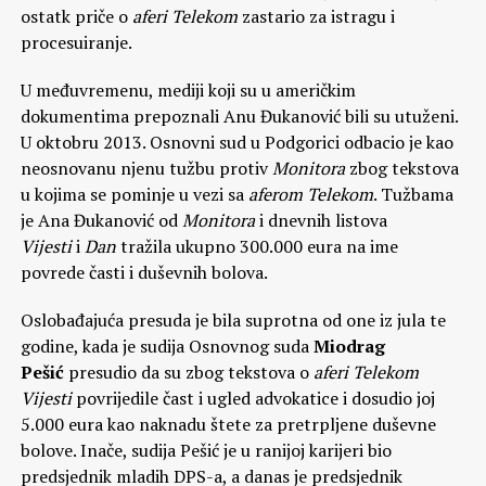
ostatk priče o
aferi Telekom
zastario za istragu i
procesuiranje.
U međuvremenu, mediji koji su u američkim
dokumentima prepoznali Anu Đukanović bili su utuženi.
U oktobru 2013. Osnovni sud u Podgorici odbacio je kao
neosnovanu njenu tužbu protiv
Monitora
zbog tekstova
u kojima se pominje u vezi sa
aferom Telekom
. Tužbama
je Ana Đukanović od
Monitora
i dnevnih listova
Vijesti
i
Dan
tražila ukupno 300.000 eura na ime
povrede časti i duševnih bolova.
Oslobađajuća presuda je bila suprotna od one iz jula te
godine, kada je sudija Osnovnog suda
Miodrag
Pešić
presudio da su zbog tekstova o
aferi Telekom
Vijesti
povrijedile čast i ugled advokatice i dosudio joj
5.000 eura kao naknadu štete za pretrpljene duševne
bolove. Inače, sudija Pešić je u ranijoj karijeri bio
predsjednik mladih DPS-a, a danas je predsjednik