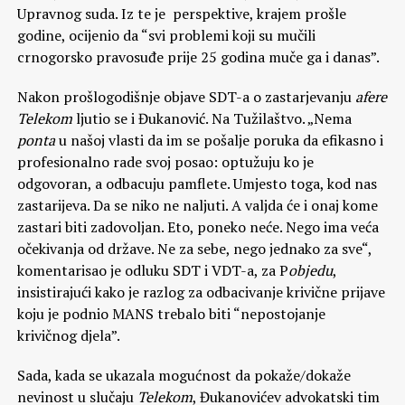
Upravnog suda. Iz te je perspektive, krajem prošle
godine, ocijenio da “svi problemi koji su mučili
crnogorsko pravosuđe prije 25 godina muče ga i danas”.
Nakon prošlogodišnje objave SDT-a o zastarjevanju
afere
Telekom
ljutio se i Đukanović. Na Tužilaštvo. „Nema
ponta
u našoj vlasti da im se pošalje poruka da efikasno i
profesionalno rade svoj posao: optužuju ko je
odgovoran, a odbacuju pamflete. Umjesto toga, kod nas
zastarijeva. Da se niko ne naljuti. A valjda će i onaj kome
zastari biti zadovoljan. Eto, poneko neće. Nego ima veća
očekivanja od države. Ne za sebe, nego jednako za sve“,
komentarisao je odluku SDT i VDT-a, za P
objedu
,
insistirajući kako je razlog za odbacivanje krivične prijave
koju je podnio MANS trebalo biti “nepostojanje
krivičnog djela”.
Sada, kada se ukazala mogućnost da pokaže/dokaže
nevinost u slučaju
Telekom
, Đukanovićev advokatski tim