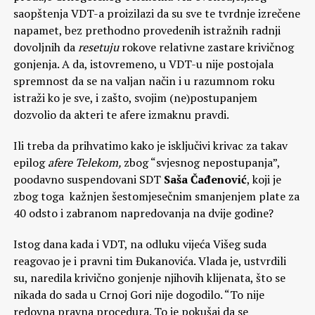
saopštenja VDT-a proizilazi da su sve te tvrdnje izrečene
napamet, bez prethodno provedenih istražnih radnji
dovoljnih da
resetuju
rokove relativne zastare krivičnog
gonjenja. A da, istovremeno, u VDT-u nije postojala
spremnost da se na valjan način i u razumnom roku
istraži ko je sve, i zašto, svojim (ne)postupanjem
dozvolio da akteri te afere izmaknu pravdi.
Ili treba da prihvatimo kako je isključivi krivac za takav
epilog
afere Telekom,
zbog “svjesnog nepostupanja”,
poodavno suspendovani SDT
Saša Čađenović
, koji je
zbog toga kažnjen šestomjesečnim smanjenjem plate za
40 odsto i zabranom napredovanja na dvije godine?
Istog dana kada i VDT, na odluku vijeća Višeg suda
reagovao je i pravni tim Đukanovića. Vlada je, ustvrdili
su, naredila krivično gonjenje njihovih klijenata, što se
nikada do sada u Crnoj Gori nije dogodilo. “To nije
redovna pravna procedura. To je pokušaj da se