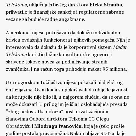
Telekoma
, uključujući bivšeg direktora
Eleka Strauba
,
prihvatilo je finansijske sankcije i regulatorne zabrane
vezane za buduće radne angažmane.
Amerikanci nijesu pokušavali da dokažu individualnu
krivicu ovdašnjih funkcionera i njihovih pomagača. Njih je
interesovalo da dokažu da je korporativni sistem
Mađar
Telekoma
koristio lažne konsultantske ugovore i
skrivene tokove novca za podmićivanje stranih
zvaničnika. I na račun toga prihoduju makar 95 miliona.
U crnogorskom tužilaštvu nijesu pokazali ni djelić tog
entuzijazma. Osim kada su pokušavali da ubijede javnost
da korupcije nije bilo ili, u najgorem slučaju, da se ona ne
može dokazati. U prilog im je išla i oslobađajuća presuda
“zbog nedostatka dokaza” postprivatizacionim
članovima Odbora direktora Telkoma CG Olegu
Obradoviću i
Miodragu Ivanoviću
, koja je (tek) prošle
godine postala pravosnažna. Nakon objave SDT-a da je