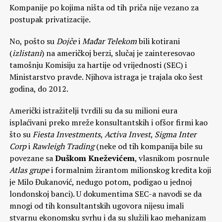
Kompanije po kojima ništa od tih priča nije vezano za
postupak privatizacije.
No, pošto su
Dojče
i
Mađar Telekom
bili kotirani
(
izlistani
) na američkoj berzi, slučaj je zainteresovao
tamošnju Komisiju za hartije od vrijednosti (SEC) i
Ministarstvo pravde. Njihova istraga je trajala oko šest
godina, do 2012.
Američki istražitelji tvrdili su da su milioni eura
isplaćivani preko mreže konsultantskih i ofšor firmi kao
što su
Fiesta Investments
,
Activa Invest
,
Sigma Inter
Corp
i
Rawleigh Trading
(neke od tih kompanija bile su
povezane sa
Duškom Kneževićem
, vlasnikom posrnule
Atlas grupe
i formalnim žirantom milionskog kredita koji
je Milo Đukanović, nedugo potom, podigao u jednoj
londonskoj banci). U dokumentima SEC-a navodi se da
mnogi od tih konsultantskih ugovora nijesu imali
stvarnu ekonomsku svrhu i da su služili kao mehanizam