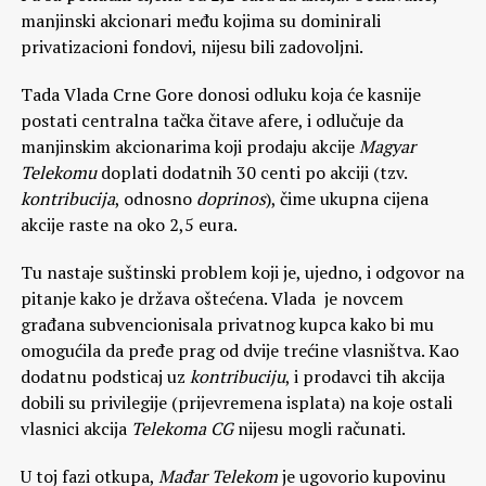
manjinski akcionari među kojima su dominirali
privatizacioni fondovi, nijesu bili zadovoljni.
Tada Vlada Crne Gore donosi odluku koja će kasnije
postati centralna tačka čitave afere, i odlučuje da
manjinskim akcionarima koji prodaju akcije
Magyar
Telekomu
doplati dodatnih 30 centi po akciji (tzv.
kontribucija
, odnosno
doprinos
), čime ukupna cijena
akcije raste na oko 2,5 eura.
Tu nastaje suštinski problem koji je, ujedno, i odgovor na
pitanje kako je država oštećena. Vlada je novcem
građana subvencionisala privatnog kupca kako bi mu
omogućila da pređe prag od dvije trećine vlasništva. Kao
dodatnu podsticaj uz
kontribuciju
, i prodavci tih akcija
dobili su privilegije (prijevremena isplata) na koje ostali
vlasnici akcija
Telekoma CG
nijesu mogli računati.
U toj fazi otkupa,
Mađar Telekom
je ugovorio kupovinu