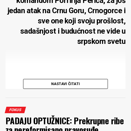
komandom Porfirija Perića, za još
jedan atak na Crnu Goru, Crnogorce i
sve one koji svoju prošlost,
sadašnjost i budućnost ne vide u
srpskom svetu
Sto pedeseta godišnjica bitke na Vučjem dolu (28. jul
NASTAVI ČITATI
1876) dala je povoda za ponovnu demonstraciju
velikosprskog hegemonizma. Očekivano, na čelu parade
našali su se Srpska pravoslavna crkva i njen Patrijarh
Porfirije Parić
. Dok su se civilni promoteri projekta
FOKUS
srpskog sveta, sa funkcijama i bez njih, trudili da
PADAJU OPTUŽNICE: Prekrupne ribe
pomognu, kako i koliko umiju.
za nereformisano pravosuđe