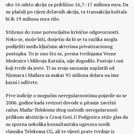
oko 16 odsto akcija za približno 16,7–17 miliona eura. Da
su plaćali po cijeni državnih akcija, ta transakcija koštala
bi ih 19 miliona eura više.
Stižemo do zone potencijalne krivične odgovornosti.
Neko se, može biti, dosjetio da bi se ta razlika mogla
podijeliti među ključnim akterima privatizacionog
postupka. To je ono što se, prema tvrdnjama Vesne
Medenice i Milivoja Katnića, nije dogodilo. Postoje i oni
koji tvrde da jeste. Ti su svoja saznanja naplatili od
Njemaca i Mađara sa makar 95 miliona dolara na ime
kazni i odštete.
Prve indicije o mogućim neregularnostima pojavile su se
2006. godine kada revizori dovode u pitanje završni
račun
Mađar Telekoma
zbog uočenih neregularnosti
prilikom akvizicije u Crnoj Gori. U Podgoricu stiže glas da
su sporna nekolika konsultantska ugovora novih
vlasnika Telekoma CG, ali te vijesti prate tvrdnje iz