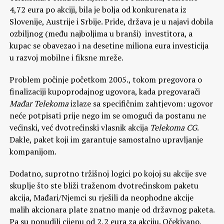
4,72 eura po akciji, bila je bolja od konkurenata iz
Slovenije, Austrije i Srbije. Pride, država je u najavi dobila
ozbiljnog (među najboljima u branši) investitora, a
kupac se obavezao i na desetine miliona eura investicija
u razvoj mobilne i fiksne mreže.
Problem počinje početkom 2005., tokom pregovora o
finalizaciji kupoprodajnog ugovora, kada pregovarači
Mađar Telekoma
izlaze sa specifičnim zahtjevom: ugovor
neće potpisati prije nego im se omogući da postanu ne
većinski, već dvotrećinski vlasnik akcija
Telekoma CG
.
Dakle, paket koji im garantuje samostalno upravljanje
kompanijom.
Dodatno, suprotno tržišnoj logici po kojoj su akcije sve
skuplje što ste bliži traženom dvotrećinskom paketu
akcija, Mađari/Njemci su rješili da neophodne akcije
malih akcionara plate znatno manje od državnog paketa.
Pa su ponudili cijenu od 2,2 eura za akciju. Očekivano,