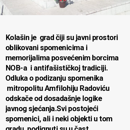
Kolašin je grad čiji su javni prostori
oblikovani spomenicima i
memorijalima posvećenim borcima
NOB-a i antifašističkoj tradiciji.
Odluka o podizanju spomenika
mitropolitu Amfilohiju Radoviću
odskače od dosadašnje logike
javnog sjećanja.Svi postojeći
spomenici, ali i neki objekti u tom
gradu, podignuti su u čast