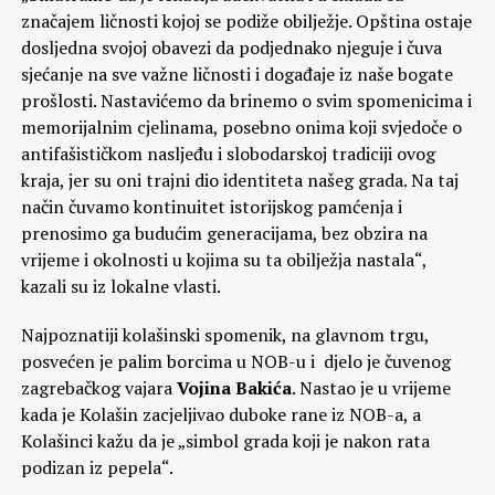
značajem ličnosti kojoj se podiže obilježje. Opština ostaje
dosljedna svojoj obavezi da podjednako njeguje i čuva
sjećanje na sve važne ličnosti i događaje iz naše bogate
prošlosti. Nastavićemo da brinemo o svim spomenicima i
memorijalnim cjelinama, posebno onima koji svjedoče o
antifašističkom nasljeđu i slobodarskoj tradiciji ovog
kraja, jer su oni trajni dio identiteta našeg grada. Na taj
način čuvamo kontinuitet istorijskog pamćenja i
prenosimo ga budućim generacijama, bez obzira na
vrijeme i okolnosti u kojima su ta obilježja nastala“,
kazali su iz lokalne vlasti.
Najpoznatiji kolašinski spomenik, na glavnom trgu,
posvećen je palim borcima u NOB-u i djelo je čuvenog
zagrebačkog vajara
Vojina Bakića
. Nastao je u vrijeme
kada je Kolašin zacjeljivao duboke rane iz NOB-a, a
Kolašinci kažu da je „simbol grada koji je nakon rata
podizan iz pepela“.