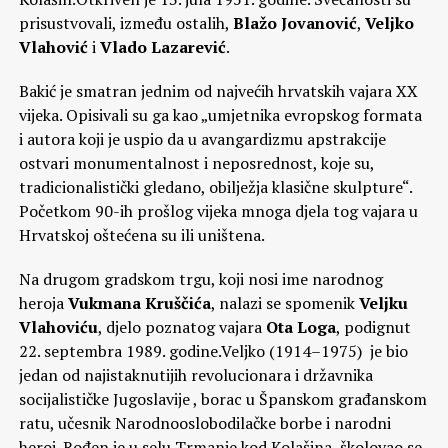
prisustvovali, između ostalih,
Blažo Jovanović
,
Veljko
Vlahović
i
Vlado Lazarević
.
Bakić je smatran jednim od najvećih hrvatskih vajara XX
vijeka. Opisivali su ga kao „umjetnika evropskog formata
i autora koji je uspio da u avangardizmu apstrakcije
ostvari monumentalnost i neposrednost, koje su,
tradicionalistički gledano, obilježja klasične skulpture“.
Početkom 90-ih prošlog vijeka mnoga djela tog vajara u
Hrvatskoj oštećena su ili uništena.
Na drugom gradskom trgu, koji nosi ime narodnog
heroja
Vukmana Kruščića
, nalazi se spomenik
Veljku
Vlahoviću
, djelo poznatog vajara
Ota Loga
, podignut
22. septembra 1989. godine.Veljko (1914–1975) je bio
jedan od najistaknutijih revolucionara i državnika
socijalističke Jugoslavije , borac u Španskom građanskom
ratu, učesnik Narodnooslobodilačke borbe i narodni
heroj. Rođen je u selu Trmanje kod Kolašina, školovao se