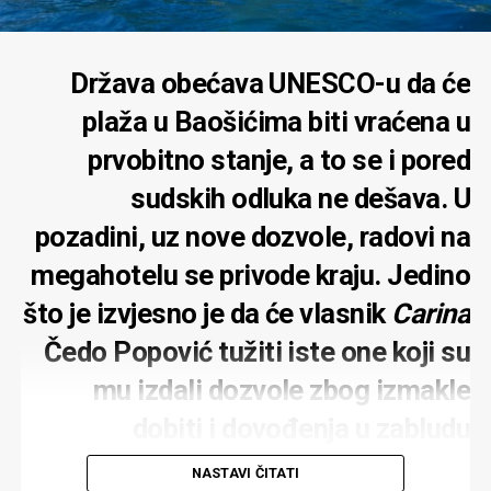
Država obećava UNESCO-u da će
plaža u Baošićima biti vraćena u
prvobitno stanje, a to se i pored
sudskih odluka ne dešava. U
pozadini, uz nove dozvole, radovi na
megahotelu se privode kraju. Jedino
što je izvjesno je da će vlasnik
Carina
Čedo Popović tužiti iste one koji su
mu izdali dozvole zbog izmakle
dobiti i dovođenja u zabludu
NASTAVI ČITATI