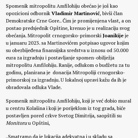
Spomenik mitropolitu Amfilohiju obećao je još kao
opozicioni odbornik
Vladimir Martinović
, bivši član
Demokratske Crne Gore.. Čim je promijenjena vlast, a on
postao predsjednik Opštine, krenuo je u realizaciju svog
obećanja. Mitropolit crnogorsko-primorski
Joanikije
je
u januaru 2023. sa Martinovićem potpisao ugovor kojim
su obezbijeđena finansijska sredstva u iznosu od 50.000
eura za izgradnju i postavljanje spomen-obilježja
mitropolitu Amfilohiju. Ranije, odlukom o budžetu za tu
godinu, planirana je donacija Mitropoliji crnogorsko-
primorskoj za izgradnju. U lokalnoj upravi kažu da ih je
obradovala odluka Vlade.
Spomenik mitropolitu Amfilohiju, koji je već dobio mural
u centru Kolašina i koji je porijeklom iz tog grada, biće
postavljen pored crkve Svetog Dimitrija, saopštili su
Monitoru
u Opštini,
„Smatramo da je lokacija adekvatna i u skladu sa