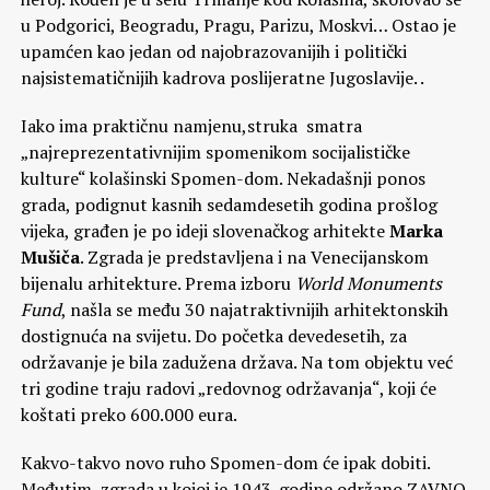
u Podgorici, Beogradu, Pragu, Parizu, Moskvi… Ostao je
upamćen kao jedan od najobrazovanijih i politički
najsistematičnijih kadrova poslijeratne Jugoslavije. .
Iako ima praktičnu namjenu,struka smatra
„najreprezentativnijim spomenikom socijalističke
kulture“ kolašinski Spomen-dom. Nekadašnji ponos
grada, podignut kasnih sedamdesetih godina prošlog
vijeka, građen je po ideji slovenačkog arhitekte
Marka
Mušiča
. Zgrada je predstavljena i na Venecijanskom
bijenalu arhitekture. Prema izboru
World Monuments
Fund
, našla se među 30 najatraktivnijih arhitektonskih
dostignuća na svijetu. Do početka devedesetih, za
održavanje je bila zadužena država. Na tom objektu već
tri godine traju radovi „redovnog održavanja“, koji će
koštati preko 600.000 eura.
Kakvo-takvo novo ruho Spomen-dom će ipak dobiti.
Međutim, zgrada u kojoj je 1943. godine održano ZAVNO