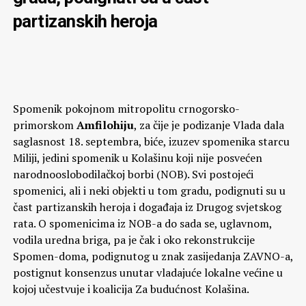
partizanskih heroja
Spomenik pokojnom mitropolitu crnogorsko-
primorskom
Amfilohiju
, za čije je podizanje Vlada dala
saglasnost 18. septembra, biće, izuzev spomenika starcu
Miliji, jedini spomenik u Kolašinu koji nije posvećen
narodnooslobodilačkoj borbi (NOB). Svi postojeći
spomenici, ali i neki objekti u tom gradu, podignuti su u
čast partizanskih heroja i događaja iz Drugog svjetskog
rata. O spomenicima iz NOB-a do sada se, uglavnom,
vodila uredna briga, pa je čak i oko rekonstrukcije
Spomen-doma, podignutog u znak zasijedanja ZAVNO-a,
postignut konsenzus unutar vladajuće lokalne većine u
kojoj učestvuje i koalicija Za budućnost Kolašina.