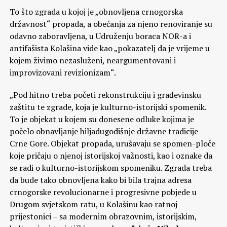
To što zgrada u kojoj je „obnovljena crnogorska
državnost“ propada, a obećanja za njeno renoviranje su
odavno zaboravljena, u Udruženju boraca NOR-a i
antifašista Kolašina vide kao „pokazatelj da je vrijeme u
kojem živimo nezasluženi, neargumentovani i
improvizovani revizionizam“.
„Pod hitno treba početi rekonstrukciju i građevinsku
zaštitu te zgrade, koja je kulturno-istorijski spomenik.
To je objekat u kojem su donesene odluke kojima je
počelo obnavljanje hiljadugodišnje državne tradicije
Crne Gore. Objekat propada, urušavaju se spomen-ploče
koje pričaju o njenoj istorijskoj važnosti, kao i oznake da
se radi o kulturno-istorijskom spomeniku. Zgrada treba
da bude tako obnovljena kako bi bila trajna adresa
crnogorske revolucionarne i progresivne pobjede u
Drugom svjetskom ratu, u Kolašinu kao ratnoj
prijestonici – sa modernim obrazovnim, istorijskim,