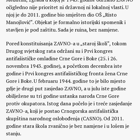
očigledno nije prioritet ni državnoj ni lokalnoj vlasti. U
njoj je do 2011. godine bio smješten dio OŠ „Risto
Manojlović“. Objekat je formalno istorijski spomenik i
stavljen je pod zaštitu. Sada je ruina, bez namjene.
Pored konstituisanja ZAVNO-a u „staroj školi“, tokom
Drugog svjetskog rata održani su i Prvi kongres
antifašističke omladine Crne Gore i Boke (25. i 26.
novembra 1943. godine), a početkom decembra iste
godine i Prvi kongres antifašističkog fronta žena Crne
Gore i Boke. U februaru 1944. godine to je bilo mjesto
gdje je drugi put zasjedao ZAVNO, a u julu iste godine
obilježene su tri godine ustanka naroda Crne Gore
protiv okupatora. Istog dana počelo je i treće zasjedanje
ZAVNO-a, koji je postao Crnogorska antifašistička
skupština narodnog oslobođenja (CASNO). Od 2011.
godine stara škola zvanično je bez namjene i u lošem je
stanju.