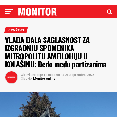
DRUŠTVO
VLADA DALA SAGLASNOST ZA
IZGRADNJU SPOMENIKA
MITROPOLITU AMFILOHIJU U
KOLAŠINU: Đedo među partizanima
Objavljeno prije
11 mjeseci
na
26 Septembra, 2025
Objavio:
Monitor online