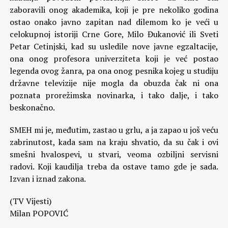
zaboravili onog akademika, koji je pre nekoliko godina
ostao onako javno zapitan nad dilemom ko je veći u
celokupnoj istoriji Crne Gore, Milo Đukanović ili Sveti
Petar Cetinjski, kad su usledile nove javne egzaltacije,
ona onog profesora univerziteta koji je već postao
legenda ovog žanra, pa ona onog pesnika kojeg u studiju
državne televizije nije mogla da obuzda čak ni ona
poznata prorežimska novinarka, i tako dalje, i tako
beskonačno.
SMEH mi je, međutim, zastao u grlu, a ja zapao u još veću
zabrinutost, kada sam na kraju shvatio, da su čak i ovi
smešni hvalospevi, u stvari, veoma ozbiljni servisni
radovi. Koji kaudilja treba da ostave tamo gde je sada.
Izvan i iznad zakona.
(TV Vijesti)
Milan POPOVIĆ