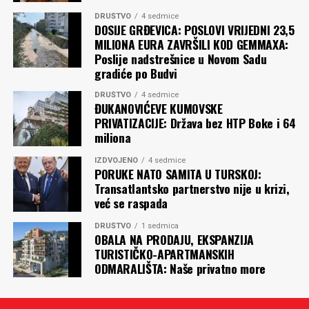
DRUŠTVO
4 sedmice
DOSIJE GRĐEVICA: POSLOVI VRIJEDNI 23,5
MILIONA EURA ZAVRŠILI KOD GEMMAXA:
Poslije nadstrešnice u Novom Sadu
gradiće po Budvi
DRUŠTVO
4 sedmice
ĐUKANOVIĆEVE KUMOVSKE
PRIVATIZACIJE: Država bez HTP Boke i 64
miliona
IZDVOJENO
4 sedmice
PORUKE NATO SAMITA U TURSKOJ:
Transatlantsko partnerstvo nije u krizi,
već se raspada
DRUŠTVO
1 sedmica
OBALA NA PRODAJU, EKSPANZIJA
TURISTIČKO-APARTMANSKIH
ODMARALIŠTA: Naše privatno more