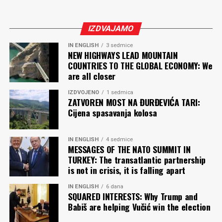
IZDVAJAMO
IN ENGLISH
3 sedmice
NEW HIGHWAYS LEAD MOUNTAIN
COUNTRIES TO THE GLOBAL ECONOMY: We
are all closer
IZDVOJENO
1 sedmica
ZATVOREN MOST NA ĐURĐEVIĆA TARI:
Cijena spasavanja kolosa
IN ENGLISH
4 sedmice
MESSAGES OF THE NATO SUMMIT IN
TURKEY: The transatlantic partnership
is not in crisis, it is falling apart
IN ENGLISH
6 dana
SQUARED INTERESTS: Why Trump and
Babiš are helping Vučić win the election