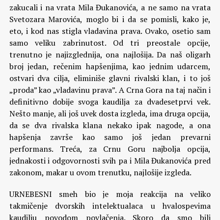
zakucali i na vrata Mila Đukanovića, a ne samo na vrata
Svetozara Marovića, moglo bi i da se pomisli, kako je,
eto, i kod nas stigla vladavina prava. Ovako, osetio sam
samo veliku zabrinutost. Od tri preostale opcije,
trenutno je najizglednija, ona najlošija. Da naš oligarh
broj jedan, rečenim hapšenjima, kao jednim udarcem,
ostvari dva cilja, eliminiše glavni rivalski klan, i to još
„proda” kao „vladavinu prava”. A Crna Gora na taj način i
definitivno dobije svoga kaudilja za dvadesetprvi vek.
Nešto manje, ali još uvek dosta izgleda, ima druga opcija,
da se dva rivalska klana nekako ipak nagode, a ona
hapšenja završe kao samo još jedan prevarni
performans. Treća, za Crnu Goru najbolja opcija,
jednakosti i odgovornosti svih pa i Mila Đukanovića pred
zakonom, makar u ovom trenutku, najlošije izgleda.
URNEBESNI smeh bio je moja reakcija na veliko
takmičenje dvorskih intelektualaca u hvalospevima
kaudilju povodom povlačenja. Skoro da smo bili