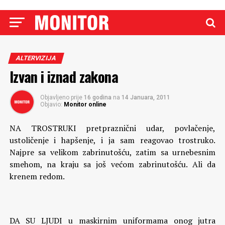
ALTERVIZIJA
Izvan i iznad zakona
Objavljeno prije
16 godina
na
14 Januara, 2011
Objavio:
Monitor online
NA TROSTRUKI pretpraznični udar, povlačenje,
ustoličenje i hapšenje, i ja sam reagovao trostruko.
Najpre sa velikom zabrinutošću, zatim sa urnebesnim
smehom, na kraju sa još većom zabrinutošću. Ali da
krenem redom.
DA SU LJUDI u maskirnim uniformama onog jutra