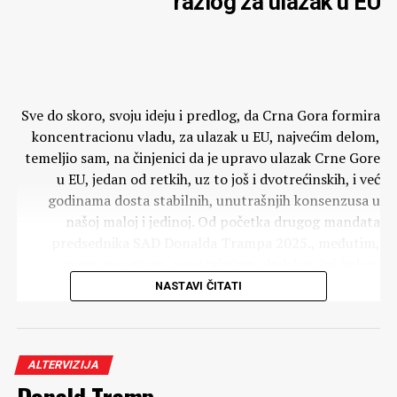
razlog za ulazak u EU
Sve do skoro, svoju ideju i predlog, da Crna Gora formira
koncentracionu vladu, za ulazak u EU, najvećim delom,
temeljio sam, na činjenici da je upravo ulazak Crne Gore
u EU, jedan od retkih, uz to još i dvotrećinskih, i već
godinama dosta stabilnih, unutrašnjih konsenzusa u
našoj maloj i jedinoj. Od početka drugog mandata
predsednika SAD Donalda Trampa 2025., međutim,
ovom, pre svega, unutrašnjem, dodajem još jedan,
vanjski razlog.
NASTAVI ČITATI
Reč je o ekstremnoj i vrtoglavoj destabilizaciji i
haotizaciji svetskog sistema, koja je sa ovim mandatom
usledila. Što mene, u načelu, spoznajno i intelektualno,
ALTERVIZIJA
nije iznenadilo, jer sam, kao učenik Imanuela Volerstina i