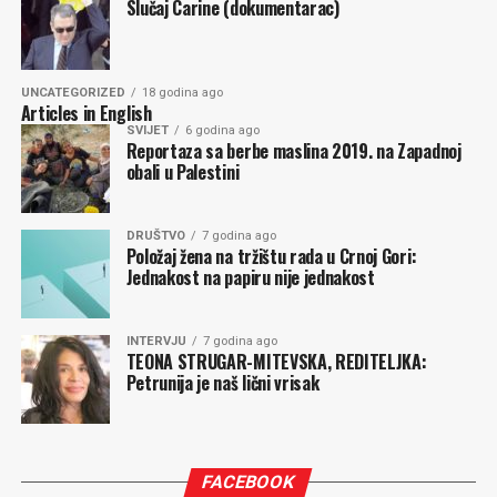
svih neuspeha poslednje tri vlade, koje su došle posle 30.
Slučaj Carine (dokumentarac)
avgusta 2020., krajnje je vreme da se prestane sa
beskonačnim, opsesivnim i sebičnim ponavljanjem, tipa
Samo da ja dođem. Spas je u koncentraciji, koja je teška
UNCATEGORIZED
18 godina ago
Articles in English
ali moguća, a ne u bilo kom pojedinačnom subjektu ili
SVIJET
6 godina ago
vođi, koji mogu da budu samo neka nova iluzija i
Reportaza sa berbe maslina 2019. na Zapadnoj
razočarenje.
obali u Palestini
Milan POPOVIĆ
DRUŠTVO
7 godina ago
Položaj žena na tržištu rada u Crnoj Gori:
Jednakost na papiru nije jednakost
Komentari
INTERVJU
7 godina ago
TEONA STRUGAR-MITEVSKA, REDITELJKA:
Petrunija je naš lični vrisak
FACEBOOK