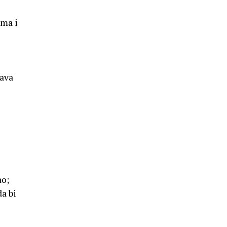
ima i
lava
ao;
a bi