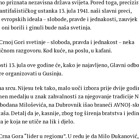
 priznata nezavisna država svijeta. Pored toga, precizir
tifašističkog ustanka 13. jula 1941. naši slavni preci,
 evropskih ideala – slobode, pravde i jednakosti, zauvjek
 oni borili i ginuli bude naša svetinja.
Crnoj Gori svetinje – sloboda, pravda i jednakost – neka
bičnom razgovoru. Kod kuće, na poslu, u kafani.
i 13. jula ove godine će, kako je najavljeno, Glavni odb
e organizovati u Gusinju.
srcu. Nijesu tek tako, malo uoči izbora prije dvije godi
en medalju u znak zahvalnosti za njegovanje tradicije 
Slobodana Miloševića, na Dubrovnik išao braneći AVNOJ-sk
a. Detalj da je, kasnije, zbog tog širenja bratstva i jedi
 je koja ne utiče na lik i djelo.
rna Gora “lider u regionu”. U redu je da Milo Đukanović,