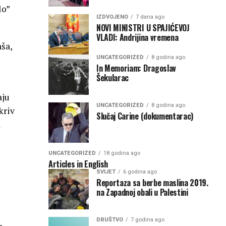
lo”
IZDVOJENO
7 dana ago
NOVI MINISTRI U SPAJIĆEVOJ
VLADI: Andrijina vremena
ša,
UNCATEGORIZED
8 godina ago
In Memoriam: Dragoslav
Šekularac
aju
UNCATEGORIZED
8 godina ago
kriv
Slučaj Carine (dokumentarac)
a
UNCATEGORIZED
18 godina ago
Articles in English
SVIJET
6 godina ago
Reportaza sa berbe maslina 2019.
na Zapadnoj obali u Palestini
DRUŠTVO
7 godina ago