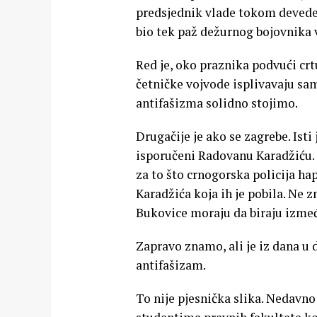
predsjednik vlade tokom devedes
bio tek paž dežurnog bojovnika 
Red je, oko praznika podvući cr
četničke vojvode isplivavaju sam
antifašizma solidno stojimo.
Drugačije je ako se zagrebe. Isti
isporučeni Radovanu Karadžiću. R
za to što crnogorska policija hap
Karadžića koja ih je pobila. Ne 
Bukovice moraju da biraju između
Zapravo znamo, ali je iz dana u
antifašizam.
To nije pjesnička slika. Nedavno