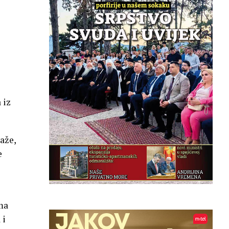
 iz
aže,
e
ima
 i