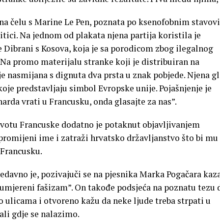
 na čelu s Marine Le Pen, poznata po ksenofobnim stavov
tici. Na jednom od plakata njena partija koristila je
e Dibrani s Kosova, koja je sa porodicom zbog ilegalnog
 Na promo materijalu stranke koji je distribuiran na
 nasmijana s dignuta dva prsta u znak pobjede. Njena g
je predstavljaju simbol Evropske unije. Pojašnjenje je
narda vrati u Francusku, onda glasajte za nas”.
ivotu Francuske dodatno je potaknut objavljivanjem
 promijeni ime i zatraži hrvatsko državljanstvo što bi mu
 Francusku.
nedavno je, pozivajuči se na pjesnika Marka Pogačara kaz
 umjereni fašizam”. On takođe podsjeća na poznatu tezu d
 po ulicama i otvoreno kažu da neke ljude treba strpati u
ali gdje se nalazimo.