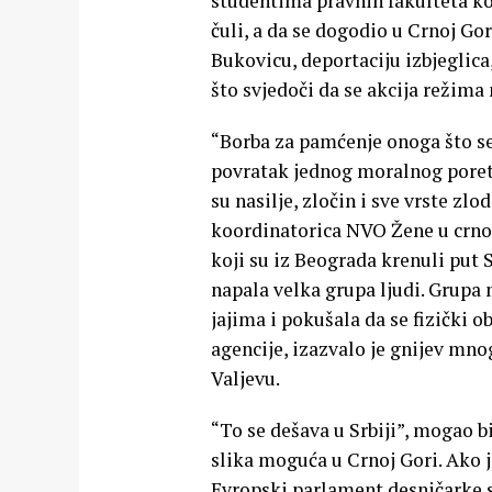
studentima pravnih fakulteta koj
čuli, a da se dogodio u Crnoj G
Bukovicu, deportaciju izbjeglica
što svjedoči da se akcija režima
“Borba za pamćenje onoga što se 
povratak jednog moralnog poretk
su nasilje, zločin i sve vrste zl
koordinatorica NVO Žene u crnom.
koji su iz Beograda krenuli put 
napala velka grupa ljudi. Grupa 
jajima i pokušala da se fizički 
agencije, izazvalo je gnijev mno
Valjevu.
“To se dešava u Srbiji”, mogao bi
slika moguća u Crnoj Gori. Ako 
Evropski parlament desničarke s