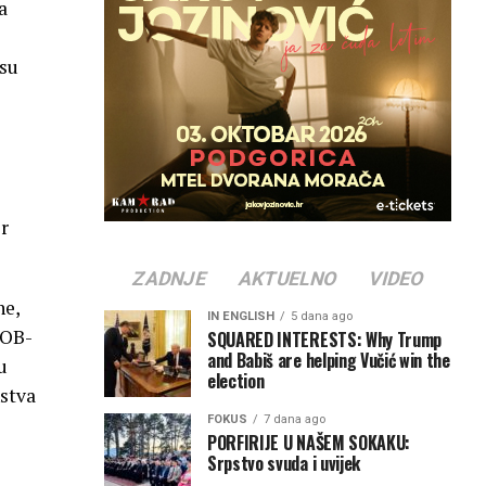
a
 su
or
ZADNJE
AKTUELNO
VIDEO
ne,
IN ENGLISH
5 dana ago
NOB-
SQUARED INTERESTS: Why Trump
and Babiš are helping Vučić win the
u
election
nstva
FOKUS
7 dana ago
PORFIRIJE U NAŠEM SOKAKU:
Srpstvo svuda i uvijek