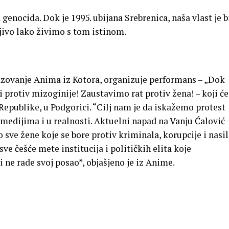
ca genocida. Dok je 1995. ubijana Srebrenica, naša vlast je b
jivo lako živimo s tom istinom.
azovanje Anima iz Kotora, organizuje performans – „Dok
 protiv mizoginije! Zaustavimo rat protiv žena! – koji će
 Republike, u Podgorici. “Cilj nam je da iskažemo protest
 medijima i u realnosti. Aktuelni napad na Vanju Ćalović
sve žene koje se bore protiv kriminala, korupcije i nasil
ve češće mete institucija i političkih elita koje
i ne rade svoj posao”, objašjeno je iz Anime.