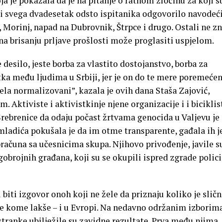
a je pokazala da je na pitanje o ratnom zločinu za koji s
ori svega dvadesetak odsto ispitanika odgovorilo navodeć
, Morinj, napad na Dubrovnik, Štrpce i drugo. Ostali ne zn
 na brisanju prljave prošlosti može proglasiti uspjelom.
desilo, jeste borba za vlastito dostojanstvo, borba za
a među ljudima u Srbiji, jer je on do te mere poremećen
odela normalizovani”, kazala je ovih dana Staša Zajović,
 Aktiviste i aktivistkinje njene organizacije i i biciklis
Srebrenice da odaju počast žrtvama genocida u Valjevu je
mladića pokušala je da im otme transparente, gađala ih j
obračuna sa učesnicima skupa. Njihovo privođenje, javile s
gobrojnih građana, koji su se okupili ispred zgrade polici
 biti izgovor onoh koji ne žele da priznaju koliko je slič
je kome lakše – i u Evropi. Na nedavno održanim izborim
tranke ubilježile su zavidne rezultate. Prva među njima,