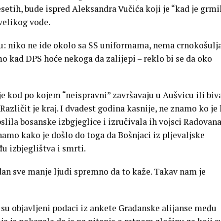
etih, bude ispred Aleksandra Vučića koji je “kad je grmi
velikog vođe.
tu: niko ne ide okolo sa SS uniformama, nema crnokošulja
o kad DPS hoće nekoga da zalijepi – reklo bi se da oko
 je kod po kojem “neispravni” završavaju u Aušvicu ili biv
azličit je kraj. I dvadest godina kasnije, ne znamo ko je 
slila bosanske izbgjeglice i izručivala ih vojsci Radovan
znamo kako je došlo do toga da Bošnjaci iz pljevaljske
 izbjeglištva i smrti.
 dan sve manje ljudi spremno da to kaže. Takav nam je
 su objavljeni podaci iz ankete Građanske alijanse među