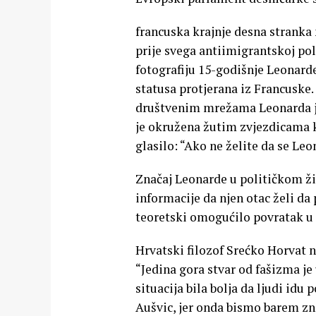
francuska krajnje desna stranka
prije svega antiimigrantskoj poli
fotografiju 15-godišnje Leonard
statusa protjerana iz Francuske.
društvenim mrežama Leonarda je
je okružena žutim zvjezdicama ko
glasilo: “Ako ne želite da se Leo
Značaj Leonarde u političkom ž
informacije da njen otac želi da
teoretski omogućilo povratak u
Hrvatski filozof Srećko Horvat 
“Jedina gora stvar od fašizma je
situacija bila bolja da ljudi idu
Aušvic, jer onda bismo barem zn