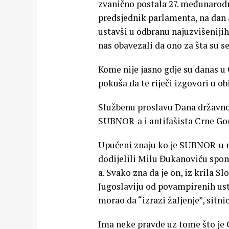
zvanično postala 27. međunarodno
predsjednik parlamenta, na dan an
ustavši u odbranu najuzvišenijih
nas obavezali da ono za šta su se
Kome nije jasno gdje su danas u 
pokuša da te riječi izgovori u o
Službenu proslavu Dana državnost
SUBNOR-a i antifašista Crne Gor
Upućeni znaju ko je SUBNOR-u na 
dodijelili Milu Đukanoviću spom
a. Svako zna da je on, iz krila 
Jugoslaviju od povampirenih ustaš
morao da “izrazi žaljenje”, sitnica
Ima neke pravde uz tome što je C