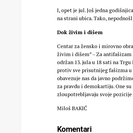
I, opet je jul. Još jedna godišnji
na strani ubica. Tako, nepodnošl
Dok živim i dišem
Centar za žensko i mirovno obr
živim i dišem” – Za antifašizam i
održan 13. jula u 18 sati na Trgu
protiv sve prisutnijeg fašizma u
obavezuje nas da javno podržimo 
za pravdu i demokartiju. One su s
zloupotrebljavaju svoje pozicije 
Miloš BAKIĆ
Komentari