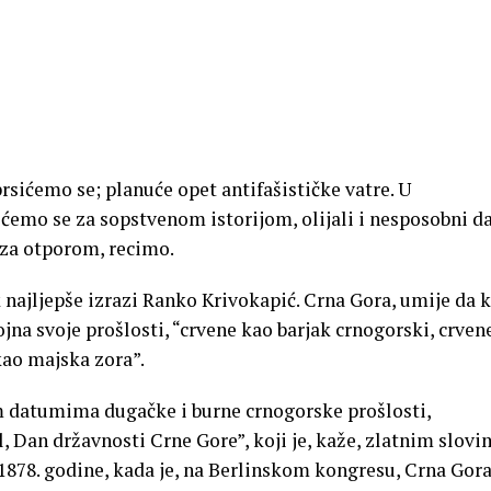
sprsićemo se; planuće opet antifašističke vatre. U
 ćemo se za sopstvenom istorijom, olijali i nesposobni da
 za otporom, recimo.
 najljepše izrazi Ranko Krivokapić. Crna Gora, umije da k
ojna svoje prošlosti, “crvene kao barjak crnogorski, crven
kao majska zora”.
 datumima dugačke i burne crnogorske prošlosti,
ul, Dan državnosti Crne Gore”, koji je, kaže, zlatnim slov
 1878. godine, kada je, na Berlinskom kongresu, Crna Gora