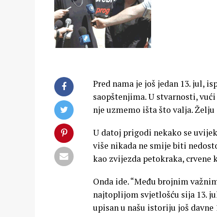
Pred nama je još jedan 13. jul, i
saopštenjima. U stvarnosti, vući
nje uzmemo išta što valja. Želju
U datoj prigodi nekako se uvijek
više nikada ne smije biti nedost
kao zvijezda petokraka, crvene 
Onda ide. “Među brojnim važnim
najtoplijom svjetlošću sija 13. j
upisan u našu istoriju još davne