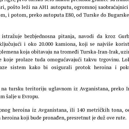
ari, pošto leži na AH1 autoputu, ogromnoj saobraćajnici
om, i potom, preko autoputa E80, od Turske do Bugarske
istražuje bezbjednosna pitanja, navodi da kroz Gur
ključujući i oko 20.000 kamiona, koji se najviše koris
plemena koja obitavaju na tromeđi Turska-Iran-Irak, uz
e koje prolaze tuda omogućavajući takvu trgovinu. Lo
laze sistem kako bi osigurali protok heroina i pok
 na tursku teritoriju uglavnom iz Avganistana, preko I
om šalje u Evropu.
pnog heroina iz Avganistana, ili 140 metričkih tona, o
a heroina koji bude pronađen, presretnut je duž ove rute.