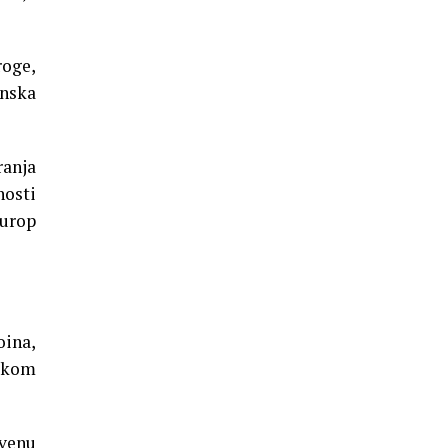
roge,
onska
ranja
nosti
jurop
ina,
likom
tvenu