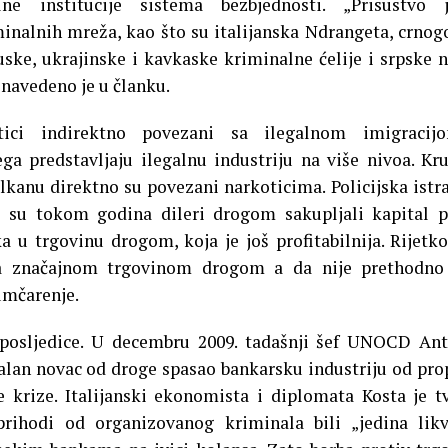
e institucije sistema bezbjednosti. „Prisustvo j
inalnih mreža, kao što su italijanska Ndrangeta, crnog
ruske, ukrajinske i kavkaske kriminalne ćelije i srpske 
” navedeno je u članku.
ici indirektno povezani sa ilegalnom imigracij
ga predstavljaju ilegalnu industriju na više nivoa. Kr
lkanu direktno su povezani narkoticima. Policijska istr
a su tokom godina dileri drogom sakupljali kapital 
ka u trgovinu drogom, koja je još profitabilnija. Rijetk
a značajnom trgovinom drogom a da nije prethodno 
jumčarenje.
posljedice. U decembru 2009. tadašnji šef UNOCD An
egalan novac od droge spasao bankarsku industriju od pro
e krize. Italijanski ekonomista i diplomata Kosta je t
rihodi od organizovanog kriminala bili „jedina lik