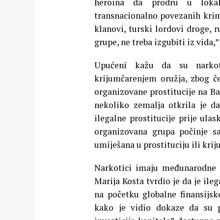
heroina da prodru u lokaln
transnacionalno povezanih krim
klanovi, turski lordovi droge, 
grupe, ne treba izgubiti iz vida,
Upućeni kažu da su narkot
krijumčarenjem oružja, zbog če
organizovane prostitucije na Ba
nekoliko zemalja otkrila je d
ilegalne prostitucije prije ulas
organizovana grupa počinje s
umiješana u prostituciju ili kri
Narkotici imaju međunarodne 
Marija Kosta tvrdio je da je il
na početku globalne finansijsk
kako je vidio dokaze da su p