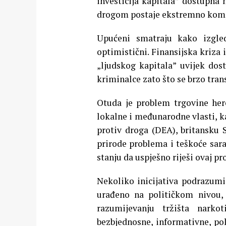
investicija kapitala” dostupna
drogom postaje ekstremno kom
Upućeni smatraju kako izgled
optimistični. Finansijska kriza 
„ljudskog kapitala” uvijek dost
kriminalce zato što se brzo tra
Otuda je problem trgovine hero
lokalne i međunarodne vlasti, k
protiv droga (DEA), britansku 
prirode problema i teškoće sara
stanju da uspješno riješi ovaj p
Nekoliko inicijativa podrazumij
urađeno na političkom nivou, 
razumijevanju tržišta narkoti
bezbjednosne, informativne, pol