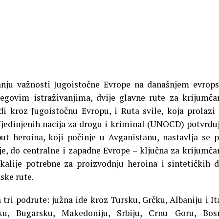
ovanju važnosti Jugoistočne Evrope na današnjem evro
jegovim istraživanjima, dvije glavne rute za krijumča
di kroz Jugoistočnu Evropu, i Ruta svile, koja prolazi
Ujedinjenih nacija za drogu i kriminal (UNOCD) potvrđu
put heroina, koji počinje u Avganistanu, nastavlja se 
ije, do centralne i zapadne Evrope – ključna za krijumča
kalije potrebne za proizvodnju heroina i sintetičkih 
ske rute.
 tri podrute: južna ide kroz Tursku, Grčku, Albaniju i Ita
ku, Bugarsku, Makedoniju, Srbiju, Crnu Goru, Bos