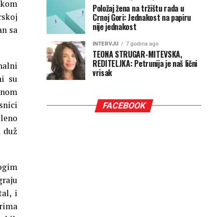
nskom
Položaj žena na tržištu rada u
rskoj
Crnoj Gori: Jednakost na papiru
nije jednakost
an sa
INTERVJU
7 godina ago
TEONA STRUGAR-MITEVSKA,
REDITELJKA: Petrunija je naš lični
nalni
vrisak
ni su
omnom
snici
FACEBOOK
sleno
a duž
ogim
graju
al, i
arima