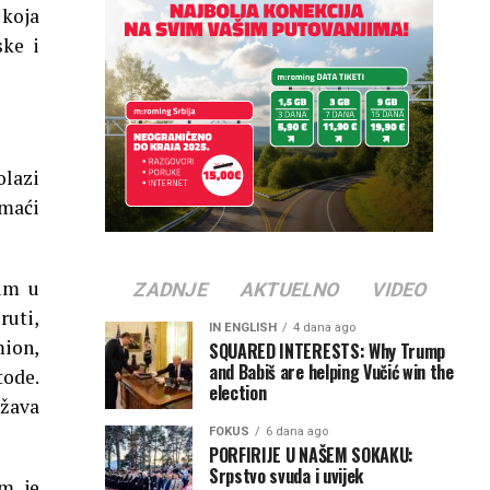
 koja
ske i
olazi
omaći
nim u
ZADNJE
AKTUELNO
VIDEO
ruti,
IN ENGLISH
4 dana ago
mion,
SQUARED INTERESTS: Why Trump
and Babiš are helping Vučić win the
tode.
election
žava
FOKUS
6 dana ago
PORFIRIJE U NAŠEM SOKAKU:
Srpstvo svuda i uvijek
m, je