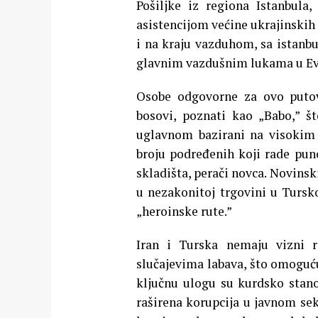
Pošiljke iz regiona Istanbula
asistencijom većine ukrajinskih 
i na kraju vazduhom, sa istanb
glavnim vazdušnim lukama u Ev
Osobe odgovorne za ovo putov
bosovi, poznati kao „Babo,” š
uglavnom bazirani na visokim
broju podređenih koji rade puno
skladišta, perači novca. Novinski
u nezakonitoj trgovini u Tursk
„heroinske rute.”
Iran i Turska nemaju vizni 
slučajevima labava, što omoguću
ključnu ulogu su kurdsko stano
raširena korupcija u javnom s