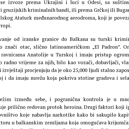
, se izvoze prema Ukrajini i luci u Odesi, sa sušti
i gruzijskih kriminalnih bandi, ili prema Grčkoj ili Buga
ulskog Ataturk međunarodnog aerodroma, koji je povez
ropi.
anje od iranske granice do Balkana su turski krimi
to znači otac, slično latinoameričkom „El Padron”. O
 ravnicama Anatolije u Turskoj i imaju pristup ogr
 radno vrijeme za njih, bilo kao vozači, dobavljači, vla
 izvještaji procjenjuju da je oko 25,000 ljudi stalno zapo
oj i da imaju mrežu koja pokriva stotine gradova i sel
režim između sebe, i pogranična kontrola je u mn
je prilično redovan protok heroina. Drugi faktori koji i
vništvo koje nabavlja narkotike kako bi sakupilo kapit
ektoru u balkanskim zemljama koja omogućava krijumč