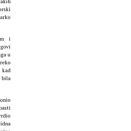
akih
orski
narko
om i
ugovi
aga u
preko
o kad
bila
tonio
pasti
vrdio
vidna