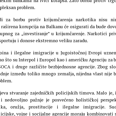
 nekim bankama na ivici kolapsa. Zato borba protiv trg
pleksan problem.
i za borbu protiv krijumčarenja narkotika nisu ni
i raširena korupcija na Balkanu će osigurati da bude dov
upnog za „investiranje” u krijumčarenje. Narkotici pri
nsportuju i donose ekstremno veliku zaradu.
ina i ilegalne imigracije u Jugoistočnoj Evropi uzne
ao što su Interpol i Europol kao i američku Agenciju za 
SOCA i druge različite bezbjednosne agencije. Zbog sl
dnje između toliko mnogo zemalja, nijedna vlast nije b
roblem.
eva stvaranje zajedničkih policijskih timova. Malo je, 
i nedovoljno pažnje je posvećeno holističkoj perspek
ka, oružja, prostitucije i ilegalne imigracije. Su
icijske, vojne i socijalne agencije moraju kombinovati 