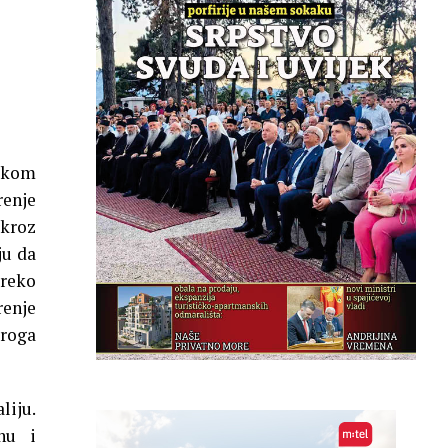
pskom
renje
 kroz
ju da
preko
renje
droga
liju.
nu i