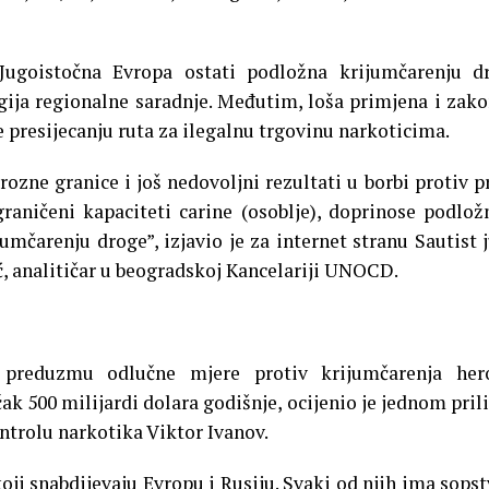
Jugoistočna Evropa ostati podložna krijumčarenju d
gija regionalne saradnje. Međutim, loša primjena i zak
e presijecanju ruta za ilegalnu trgovinu narkoticima.
rozne granice i još nedovoljni rezultati u borbi protiv p
raničeni kapaciteti carine (osoblje), doprinose podlož
umčarenju droge”, izjavio je za internet stranu Sautist 
, analitičar u beogradskoj Kancelariji UNOCD.
preduzmu odlučne mjere protiv krijumčarenja hero
ak 500 milijardi dolara godišnje, ocijenio je jednom pri
ntrolu narkotika Viktor Ivanov.
oji snabdijevaju Evropu i Rusiju. Svaki od njih ima sops