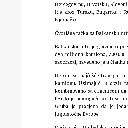
Hercegovinu, Hrvatsku, Sloveniju
ide kroz Tursku, Bugarsku i R
Njemačke.
Čvorišna tačka za Balkansku rut
Balkanska ruta je glavna kopne
dva miliona kamiona, 300.000 
saobraćaj, navedeno je u članku n
Heroin se najčešće transportu
kamionu. Uzimajući u obzir ra
kombinovano sa činjenicom da j
fizički je nemoguće boriti se pr
Gruba je procjena da je jed
Jugoistočne Evrope.
Carinarnica Gurbulak u provincij