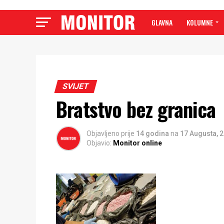
GLAVNA
KOLUMNE
SVIJET
Bratstvo bez granica
Objavljeno prije
14 godina
na
17 Augusta, 
Objavio:
Monitor online