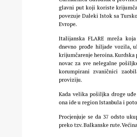
glavni put koji koriste krijumč
povezuje Daleki Istok sa Tursk
Evrope.
Italijanska FLARE mreža koja 
dnevno prođe hiljade vozila, u
krijumčarenje heroina. Kurdska 
novac za sve nelegalne pošiljk
korumpirani zvaničnici zaobi
proviziju.
Kada velika pošiljka droge uđe
ona ide u region Istanbula i pot
Procjenjuje se da 37 odsto uku
preko tzv. Balkanske rute. Većin