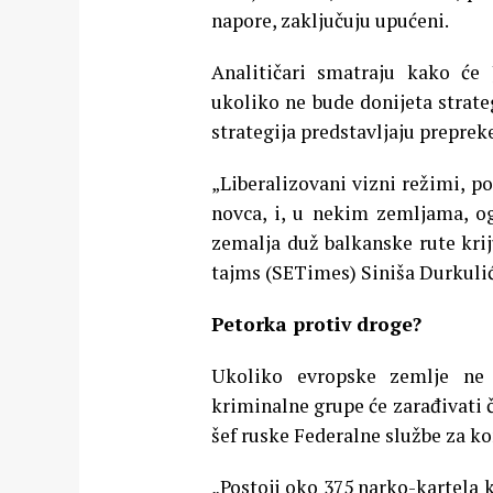
napore, zaključuju upućeni.
Analitičari smatraju kako će 
ukoliko ne bude donijeta strate
strategija predstavljaju preprek
„Liberalizovani vizni režimi, po
novca, i, u nekim zemljama, og
zemalja duž balkanske rute krij
tajms (SETimes) Siniša Durkulić
Petorka protiv droge?
Ukoliko evropske zemlje ne 
kriminalne grupe će zarađivati č
šef ruske Federalne službe za ko
„Postoji oko 375 narko-kartela k