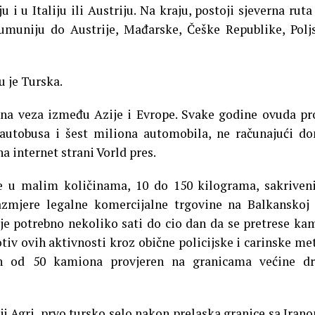
 i u Italiju ili Austriju. Na kraju, postoji sjeverna ruta
umuniju do Austrije, Mađarske, Češke Republike, Polj
u je Turska.
na veza između Azije i Evrope. Svake godine ovuda pr
autobusa i šest miliona automobila, ne računajući d
a internet strani Vorld pres.
je u malim količinama, 10 do 150 kilograma, sakrive
zmjere legalne komercijalne trgovine na Balkanskoj 
e potrebno nekoliko sati do cio dan da se pretrese ka
otiv ovih aktivnosti kroz obične policijske i carinske me
an od 50 kamiona provjeren na granicama većine dr
i Agri, prvo tursko selo nakon prelaska granice sa Irano