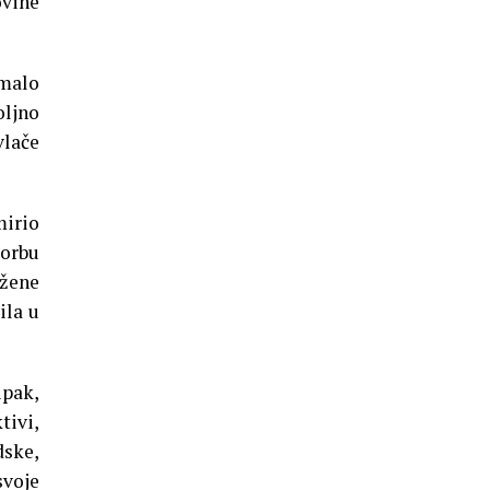
ovine
malo
oljno
vlače
mirio
borbu
ožene
ila u
ipak,
tivi,
dske,
svoje