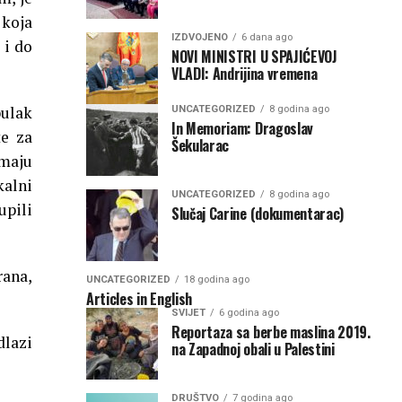
 koja
IZDVOJENO
6 dana ago
 i do
NOVI MINISTRI U SPAJIĆEVOJ
VLADI: Andrijina vremena
bulak
UNCATEGORIZED
8 godina ago
In Memoriam: Dragoslav
te za
Šekularac
imaju
kalni
UNCATEGORIZED
8 godina ago
upili
Slučaj Carine (dokumentarac)
rana,
UNCATEGORIZED
18 godina ago
Articles in English
SVIJET
6 godina ago
Reportaza sa berbe maslina 2019.
dlazi
na Zapadnoj obali u Palestini
DRUŠTVO
7 godina ago