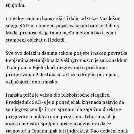
Njujorku.
U međuvremenu haos se širi i dalje od Gaze. Vazdušne
snage SAD-a u Jemenu pojačavaju smrtonosni bilans.
Mediji prenose da je tamo među metama bio i jedan
stambeni objekat u Hodeidi.
Sve ovo dolazi u danima tokom posjete i nakon povratka
Benjamina Netanjahua iz Vašingtona. On je sa Donaldom
Trampom u Bijeloj kući razgovarao o prisilnom
protjerivanju Palestinaca iz Gaze i drugim pitanjima,
uključujući i ono iransko.
Iranska priča je važan dio bliskoistočne slagalice.
Predsjednik SAD-a je u ponedjeljak iznenada najavio da
su njegova zemlja i Iran spremni da započnu direktne
pregovore o nuklearnom programu Teherana, ali je
iranski ministar spoljnih poslova odgovorio da će
razgovori u Omanu ipak biti indirektni. Kao dodatni znak