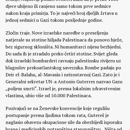
djece ubijeno ili ranjeno samo tokom prve sedmice
nakon kraja primirja. To je najveći broj dječjih žrtava u
jednoj sedmici u Gazi tokom posljednje godine.
Zločin traje. Nove izraelske naredbe o preseljenju
natjerale su stotine hiljada Palestinaca da ponovo bježe,
bez sigurnog skloništa. Ni humanitarci nijesu bezbjedni.
Do sada ih je stradalo preko četiri stotine. Svijet gleda
dok izraelski bombarderi ravnaju palestinsku rivijeru uz
blagoslov prekoatlantskog saveznika. Bombe padaju po
Deir el-Balahu, al-Mavasiu i neizostavnoj Gazi. Zato je i
Generalni sekretar UN-a Antonio Guterres nazvao Gazu
„poljem smrti“. Izrael je, prema lokalnim zdravstvenim
vlastima, ubio više od 50.000 Palestinaca.
Pozivajući se na Ženevske konvencije koje regulišu
postupanje prema ljudima tokom rata, Gutereš je
naglasio obavezu okupacione sile da obezbijedi isporuku
hrane i medicinskih potrepština stanovništvu. „Ništa od