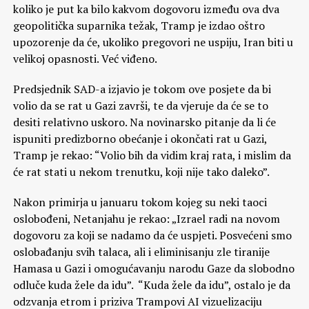
koliko je put ka bilo kakvom dogovoru između ova dva
geopolitička suparnika težak, Tramp je izdao oštro
upozorenje da će, ukoliko pregovori ne uspiju, Iran biti u
velikoj opasnosti. Već viđeno.
Predsjednik SAD-a izjavio je tokom ove posjete da bi
volio da se rat u Gazi završi, te da vjeruje da će se to
desiti relativno uskoro. Na novinarsko pitanje da li će
ispuniti predizborno obećanje i okončati rat u Gazi,
Tramp je rekao: “Volio bih da vidim kraj rata, i mislim da
će rat stati u nekom trenutku, koji nije tako daleko”.
Nakon primirja u januaru tokom kojeg su neki taoci
oslobođeni, Netanjahu je rekao: „Izrael radi na novom
dogovoru za koji se nadamo da će uspjeti. Posvećeni smo
oslobađanju svih talaca, ali i eliminisanju zle tiranije
Hamasa u Gazi i omogućavanju narodu Gaze da slobodno
odluče kuda žele da idu”. “Kuda žele da idu”, ostalo je da
odzvanja etrom i priziva Trampovi AI vizuelizaciju