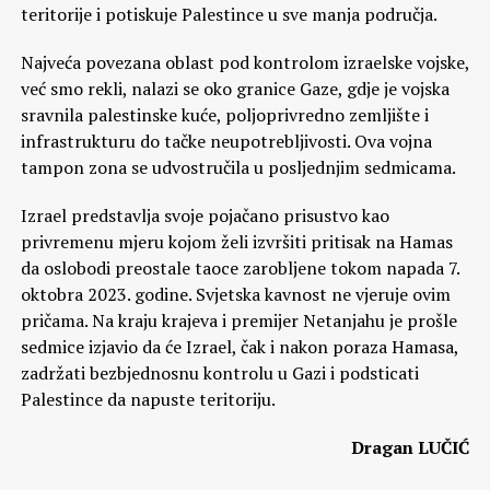
teritorije i potiskuje Palestince u sve manja područja.
Najveća povezana oblast pod kontrolom izraelske vojske,
već smo rekli, nalazi se oko granice Gaze, gdje je vojska
sravnila palestinske kuće, poljoprivredno zemljište i
infrastrukturu do tačke neupotrebljivosti. Ova vojna
tampon zona se udvostručila u posljednjim sedmicama.
Izrael predstavlja svoje pojačano prisustvo kao
privremenu mjeru kojom želi izvršiti pritisak na Hamas
da oslobodi preostale taoce zarobljene tokom napada 7.
oktobra 2023. godine. Svjetska kavnost ne vjeruje ovim
pričama. Na kraju krajeva i premijer Netanjahu je prošle
sedmice izjavio da će Izrael, čak i nakon poraza Hamasa,
zadržati bezbjednosnu kontrolu u Gazi i podsticati
Palestince da napuste teritoriju.
Dragan LUČIĆ