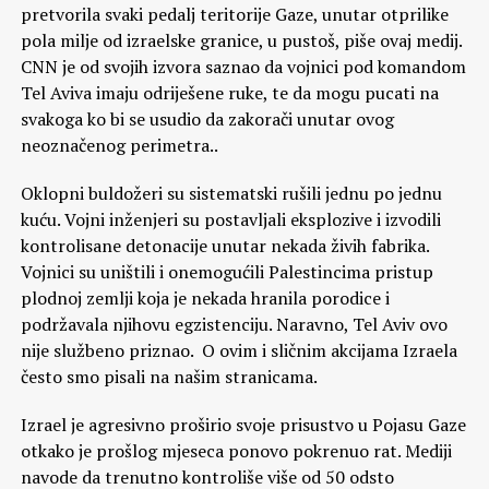
pretvorila svaki pedalj teritorije Gaze, unutar otprilike
pola milje od izraelske granice, u pustoš, piše ovaj medij.
CNN je od svojih izvora saznao da vojnici pod komandom
Tel Aviva imaju odriješene ruke, te da mogu pucati na
svakoga ko bi se usudio da zakorači unutar ovog
neoznačenog perimetra..
Oklopni buldožeri su sistematski rušili jednu po jednu
kuću. Vojni inženjeri su postavljali eksplozive i izvodili
kontrolisane detonacije unutar nekada živih fabrika.
Vojnici su uništili i onemogućili Palestincima pristup
plodnoj zemlji koja je nekada hranila porodice i
podržavala njihovu egzistenciju. Naravno, Tel Aviv ovo
nije službeno priznao. O ovim i sličnim akcijama Izraela
često smo pisali na našim stranicama.
Izrael je agresivno proširio svoje prisustvo u Pojasu Gaze
otkako je prošlog mjeseca ponovo pokrenuo rat. Mediji
navode da trenutno kontroliše više od 50 odsto