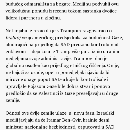
budućeg odmarališta za bogate. Mediji su podvukli ovu
velikodušnu ponudu izrečenu tokom sastanka dvojice
lidera i partnera u zločinu.
Netanjahu je rekao da je s Trampom razgovarao i o
hrabroj
viziji američkog predsjednika za budućnost Gaze,
aludirajući na prijedlog da SAD preuzmu kontrolu nad
enklavom – ideju koju je Tramp više puta iznio u ranim
nedjeljama svoje administracije. Trampov plan je
globalno osuđen kao prijedlog etničkog čišćenja. On je,
ne hajući za osude, opet u ponedjeljak izjavio da bi
mirovne snage poput SAD-a koje bi kontrolisale i
upravljale Pojasom Gaze bile dobra stvar i ponovo
predložio da se Palestinci iz Gaze preseljavaju u druge
zemlje.
Odnosi ove dvije zemlje ulaze u novu fazu. Izraelski
mediji javljaju da će Itamar Ben-Gvir, krajnje desni
ministar nacionalne bezbjednosti, otputovati u SAD