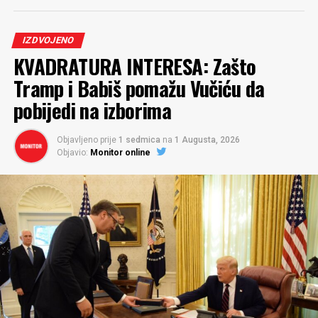
IZDVOJENO
KVADRATURA INTERESA: Zašto
Tramp i Babiš pomažu Vučiću da
pobijedi na izborima
Objavljeno prije
1 sedmica
na
1 Augusta, 2026
Objavio:
Monitor online