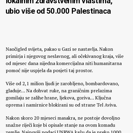
lokalnim zdravstvenim vlastima,
ubio više od 50.000 Palestinaca
Naočigled svijeta, pakao u Gazi se nastavlja. Nakon
primirja i njegovog neslavnog, ali očekivanog kraja, više
od mjesec dana nijedna komercijalna niti humanitarna
pomoć nije uspjela da posjeti taj prostor.
Više od 2,1 milion ljudi je zarobljeno, bombardovano,
gladuje… Na dohvat ruke, na graničnim prelazima
gomilaju se zalihe hrane, ljekova, goriva… Ključna
oprema i namirnice blokirani su od strane Tel Aviva.
Nakon skoro 20 mjeseci masakra, ne postoje dovoljno
snažne riječi koje bi opisale stanje na ovom komadu
zemlje. Najnoviji podaci UNRWA kažu da je preko 1000