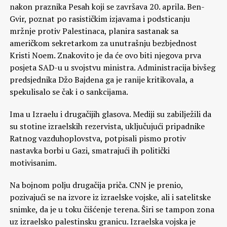
nakon praznika Pesah koji se završava 20. aprila. Ben-
Gvir, poznat po rasističkim izjavama i podsticanju
mržnje protiv Palestinaca, planira sastanak sa
američkom sekretarkom za unutrašnju bezbjednost
Kristi Noem. Znakovito je da će ovo biti njegova prva
posjeta SAD-u u svojstvu ministra. Administracija bivšeg
predsjednika Džo Bajdena ga je ranije kritikovala, a
spekulisalo se čak i o sankcijama.
Ima u Izraelu i drugačijih glasova. Mediji su zabilježili da
su stotine izraelskih rezervista, uključujući pripadnike
Ratnog vazduhoplovstva, potpisali pismo protiv
nastavka borbi u Gazi, smatrajući ih politički
motivisanim.
Na bojnom polju drugačija priča. CNN je prenio,
pozivajući se na izvore iz izraelske vojske, ali i satelitske
snimke, da je u toku čišćenje terena. Širi se tampon zona
uz izraelsko palestinsku granicu. Izraelska vojska je