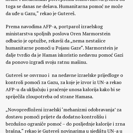
toga se danas ne dešava. Humanitarna pomoć ne može
da uđe u Gazu,“ rekao je Gutereš.
Prema navodima AFP-a, portparol izraelskog
ministarstva spoljnih poslova Oren Marmorstein
odbacio je optužbe, rekavši da „nema nestašice
humanitarne pomoći u Pojasu Gaze“. Marmorstein je
dalje tvrdio da je Hamas iskoristio nedavnu pomoć Gazi
da ponovo izgradi svoju ratnu mašinu.
Gutereš se osvrnuo i na nedavne izraelske prijedloge o
kontroli pomoći za Gazu, za koje je izvor iz UN-a rekao
AFP-u da uključuju i praćenje unosa kalorija kako bi se
spriječila zloupotreba od strane Hamasa.
„Novopredloženi izraelski ‘mehanizmi odobravanja’ za
dostavu pomoći prijete da dodatno kontrolišu i
bezdušno ograniče pomoć – do posljednje kalorije i zrna
brašna,“ rekao je Gutereš novinarima u sjedištu UN-a u