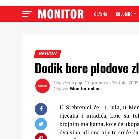
GLAVNA
KOLUMNE
REGION
Dodik bere plodove z
Objavljeno prije
17 godina
na
10 Jula, 2009
Objavio:
Monitor online
U Srebrenici će 11. jula, u Me
dječaka i mladića, koje su to
brojnim majkama, koje će ukopav
dva sina, ali ona nije te sreće