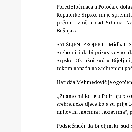
Pored zločinaca u Potočare dolaz
Republike Srpske im je spremila
počinili zločin nad Srbima. N
Bošnjaka.
SMIŠLJEN PROJEKT: Midhat Sal
Srebrenici da bi prisustvovao uk
Srpske. Okružni sud u Bijeljini
tokom napada na Srebrenicu poči
Hatidža Mehmedović je ogorčen
,,Znamo mi ko je u Podrinju bio 
srebreničke djece koja su prije 
njihovim mecima i noževima”, p
Podsjećajući da bijeljinski sud