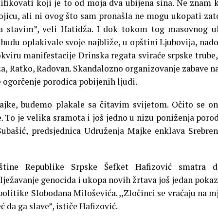
ntifikovati koji je to od moja dva ubijena sina. Ne znam 
ojicu, ali ni ovog što sam pronašla ne mogu ukopati zat
 stavim”, veli Hatidža. I dok tokom tog masovnog u
budu oplakivale svoje najbliže, u opštini Ljubovija, na
kviru manifestacije Drinska regata sviraće srpske trube,
aža, Ratko, Radovan.
Skandalozno organizovanje zabave n
 ogorčenje porodica pobijenih ljudi.
majke, budemo plakale sa čitavim svijetom. Očito se on
. To je velika sramota i još jedno u nizu poniženja porod
Subašić, predsjednica Udruženja Majke enklava Srebren
štine Republike Srpske Šefket Hafizović smatra d
lježavanje genocida i ukopa novih žrtava još jedan pokaz
olitike Slobodana Miloševića. ,,Zločinci se vraćaju na m
ć da ga slave”, ističe Hafizović.