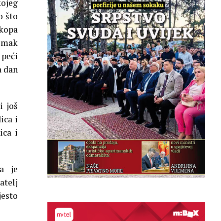
kojeg
o što
kopa
domak
 peći
a dan
i još
ica i
ica i
a je
atelj
jesto