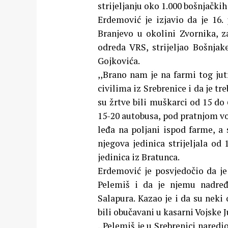
strijeljanju oko 1.000 bošnjački
Erdemović je izjavio da je 16.
Branjevo u okolini Zvornika, 
odreda VRS, strijeljao Bošnjak
Gojkovića.
,,Brano nam je na farmi tog jut
civilima iz Srebrenice i da je tr
su žrtve bili muškarci od 15 do 6
15-20 autobusa, pod pratnjom voj
leđa na poljani ispod farme, a
njegova jedinica strijeljala od 
jedinica iz Bratunca.
Erdemović je posvjedočio da j
Pelemiš i da je njemu nadređ
Salapura. Kazao je i da su nek
bili obučavani u kasarni Vojske 
,,Pelemiš je u Srebrenici naredi