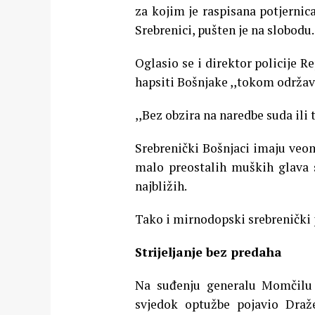
za kojim je raspisana potjernic
Srebrenici, pušten je na slobodu
Oglasio se i direktor policije R
hapsiti Bošnjake ,,tokom održav
,,Bez obzira na naredbe suda ili 
Srebrenički Bošnjaci imaju veom
malo preostalih muških glava 
najbližih.
Tako i mirnodopski srebrenički pr
Strijeljanje bez predaha
Na suđenju generalu Momčilu 
svjedok optužbe pojavio Draž