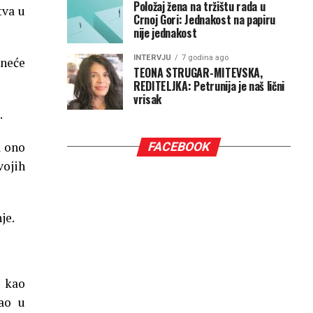
Položaj žena na tržištu rada u
tva u
Crnoj Gori: Jednakost na papiru
nije jednakost
INTERVJU
7 godina ago
 neće
TEONA STRUGAR-MITEVSKA,
REDITELJKA: Petrunija je naš lični
vrisak
.
a ono
FACEBOOK
vojih
je.
 kao
ao u