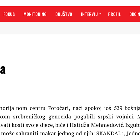
FOKUS
MONITORING
DRUŠTVO
INTERVJU
PROFIL
OKO 
la
morijalnom centru Potočari, naći spokoj još 529 bošnj
kom srebreničkog genocida pogubili srpski vojnici.
ati kosti svoje djece, biće i Hatidža Mehmedović. Izgubi
 da može sahraniti makar jednog od njih: SKANDAL: ,,Jedn