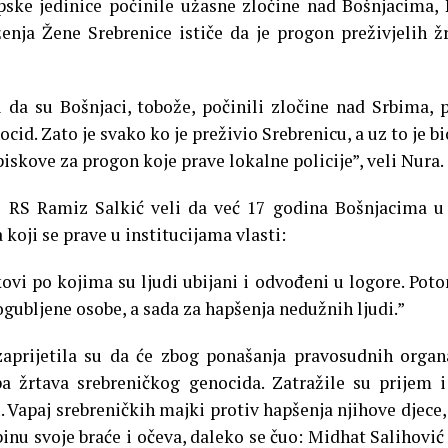
pske jedinice počinile užasne zločine nad Bošnjacima,
enja Žene Srebrenice ističe da je progon preživjelih ž
ti da su Bošnjaci, tobože, počinili zločine nad Srbima, 
cid. Zato je svako ko je preživio Srebrenicu, a uz to je bi
iskove za progon koje prave lokalne policije”, veli Nura.
i RS Ramiz Salkić veli da već 17 godina Bošnjacima 
 koji se prave u institucijama vlasti:
kovi po kojima su ljudi ubijani i odvođeni u logore. Pot
pogubljene osobe, a sada za hapšenja nedužnih ljudi.”
zaprijetila su da će zbog ponašanja pravosudnih orga
a žrtava srebreničkog genocida. Zatražile su prijem 
 Vapaj srebreničkih majki protiv hapšenja njihove djece,
nu svoje braće i očeva, daleko se čuo: Midhat Salihović 