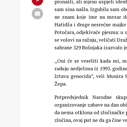
pronašli, ali nijesu uspjeli ide
sam sina našla. Izgubila sam ob
ne znam koje ime na mezar da
Hatidža i druge nesrećne majke 
Potočara, odjekivaće pjesma: u o
se volovi na ražnju, veličati Dr
sahrane 529 Bošnjaka izazvalo je
,,Oni će se veseliti kada mi, 
raduju nedjelima iz 1995. godine
žrtava genocida”, veli Munira 
Žepa.
Potpredsjednik Narodne skup
organizovanje zabave na dan obi
da nema otklona od zločinačke p
zločina, ovaj put ne da ga čine ve