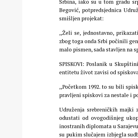
Srbina, iako su u tom gradu sr
Begović, potpredsjednica Udruž
smišljen projekat:
,,Želi se, jednostavno, prikaza
zbog toga onda Srbi počinili geno
malo pismen, sada stavljen na sp
SPISKOVI: Poslanik u Skupštin
entitetu život zavisi od spiskova
,,Početkom 1992. to su bili spis
pravljeni spiskovi za nestale i 
Udruženja srebreničkih majki 
odustati od ovogodišnjeg ukop
inostranih diplomata u Sarajevu.
su pukim slučajem izbjegla sudbi