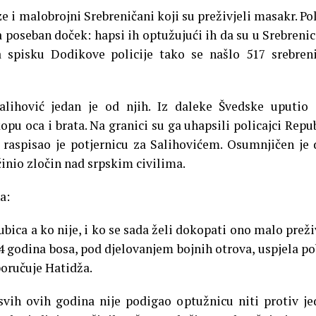
e i malobrojni Srebreničani koji su preživjeli masakr. Pol
 poseban doček: hapsi ih optužujući ih da su u Srebrenic
a spisku Dodikove policije tako se našlo 517 srebren
ihović jedan je od njih. Iz daleke Švedske uputio 
opu oca i brata. Na granici su ga uhapsili policajci Repu
, raspisao je potjernicu za Salihovićem. Osumnjičen je 
nio zločin nad srpskim civilima.
a:
ubica a ko nije, i ko se sada želi dokopati ono malo preži
14 godina bosa, pod djelovanjem bojnih otrova, uspjela po
oručuje Hatidža.
 svih ovih godina nije podigao optužnicu niti protiv j