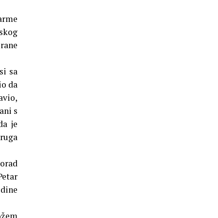
farme
tskog
Brane
si sa
io da
avio,
ani s
da je
druga
lorad
Petar
odine
nožem