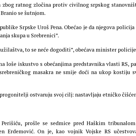
a zbog ratnog zločina protiv civilnog srpskog stanovniš
. Branio se šutnjom.
epublike Srpske Uroš Pena. Obećao je da njegova policija
anja skupa u Srebrenici”.
tužilaštva, to se neće dogoditi”, obećava minister policije
a loše iskustvo s obećanjima predstavnika vlasti RS, p
srebreničkog masakra ne smije doći na ukop kostiju s
ogonitelji ostvaruju svoj cilj: nastavljaju etničko čišćen
Perišiću, prošle se sedmice pred Haškim tribunalom
en Erdemović. On je, kao vojnik Vojske RS učestvov