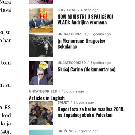
 Nura
rtava
IZDVOJENO
6 dana ago
NOVI MINISTRI U SPAJIĆEVOJ
VLADI: Andrijina vremena
pa su
UNCATEGORIZED
8 godina ago
o bar
In Memoriam: Dragoslav
Šekularac
u tom
UNCATEGORIZED
8 godina ago
Slučaj Carine (dokumentarac)
om su
UNCATEGORIZED
18 godina ago
Articles in English
SVIJET
6 godina ago
na RS
Reportaza sa berbe maslina 2019.
na Zapadnoj obali u Palestini
i kod
 koja
(40),
DRUŠTVO
7 godina ago