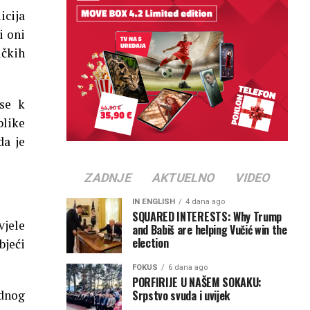
icija
i oni
ičkih
se k
blike
da je
ZADNJE
AKTUELNO
VIDEO
IN ENGLISH
4 dana ago
SQUARED INTERESTS: Why Trump
vjele
and Babiš are helping Vučić win the
election
bjeći
FOKUS
6 dana ago
PORFIRIJE U NAŠEM SOKAKU:
Srpstvo svuda i uvijek
ednog