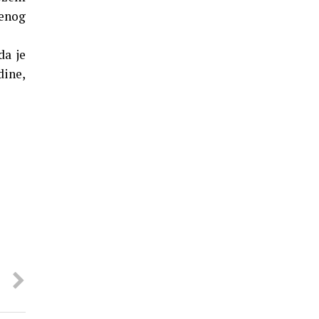
jenog
da je
dine,