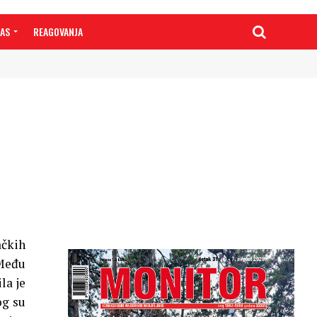
NAS
REAGOVANJA
ačkih
 Među
la je
og su