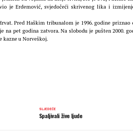
avio je Erdemović, svjedočeći skrivenog lika i izmijen
rvat. Pred Haškim tribunalom je 1996. godine priznao 
 je na pet godina zatvora. Na slobodu je pušten 2000. go
ne kazne u Norveškoj.
SLJEDEĆE
Spaljivali žive ljude