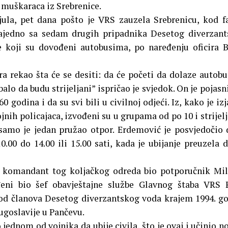
h muškaraca iz Srebrenice.
 jula, pet dana pošto je VRS zauzela Srebrenicu, kod 
zajedno sa sedam drugih pripadnika Desetog diverzan
e koji su dovođeni autobusima, po naređenju oficira 
ra rekao šta će se desiti: da će početi da dolaze autobu
ebalo da budu strijeljani” ispričao je svjedok. On je pojasn
0 godina i da su svi bili u civilnoj odjeći. Iz, kako je izj
nih policajaca, izvođeni su u grupama od po 10 i strijelj
 samo je jedan pružao otpor. Erdemović je posvjedočio 
10.00 do 14.00 ili 15.00 sati, kada je ubijanje preuzela 
e komandant tog koljačkog odreda bio potporučnik Mi
eni bio šef obavještajne službe Glavnog štaba VRS 
i od članova Desetog diverzantskog voda krajem 1994. g
Jugoslavije u Pančevu.
o jednom od vojnika da ubije civila, što je ovaj i učinio 