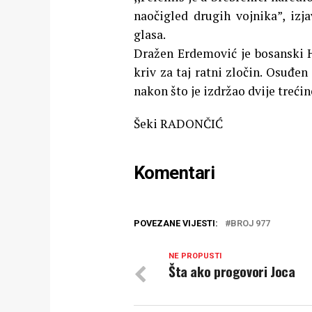
naočigled drugih vojnika”, izj
glasa.
Dražen Erdemović je bosanski H
kriv za taj ratni zločin. Osuđen
nakon što je izdržao dvije treći
Šeki RADONČIĆ
Komentari
POVEZANE VIJESTI:
BROJ 977
NE PROPUSTI
Šta ako progovori Joca