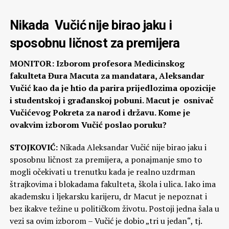
Nikada Vučić nije birao jaku i
sposobnu ličnost za premijera
MONITOR: Izborom profesora Medicinskog
fakulteta Đura Macuta za mandatara, Aleksandar
Vučić kao da je htio da parira prijedlozima opozicije
i studentskoj i građanskoj pobuni. Macut je osnivač
Vučićevog Pokreta za narod i državu. Kome je
ovakvim izborom Vučić poslao poruku?
STOJKOVIĆ:
Nikada Aleksandar Vučić nije birao jaku i
sposobnu ličnost za premijera, a ponajmanje smo to
mogli očekivati u trenutku kada je realno uzdrman
štrajkovima i blokadama fakulteta, škola i ulica. Iako ima
akademsku i ljekarsku karijeru, dr Macut je nepoznat i
bez ikakve težine u političkom životu. Postoji jedna šala u
vezi sa ovim izborom – Vučić je dobio „tri u jedan“, tj.