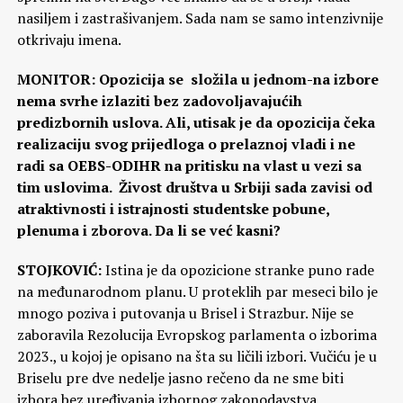
nasiljem i zastrašivanjem. Sada nam se samo intenzivnije
otkrivaju imena.
MONITOR: Opozicija se složila u jednom-na izbore
nema svrhe izlaziti bez zadovoljavajućih
predizbornih uslova. Ali, utisak je da opozicija čeka
realizaciju svog prijedloga o prelaznoj vladi i ne
radi sa OEBS-ODIHR na pritisku na vlast u vezi sa
tim uslovima. Živost društva u Srbiji sada zavisi od
atraktivnosti i istrajnosti studentske pobune,
plenuma i zborova. Da li se već kasni?
STOJKOVIĆ:
Istina je da opozicione stranke puno rade
na međunarodnom planu. U proteklih par meseci bilo je
mnogo poziva i putovanja u Brisel i Strazbur. Nije se
zaboravila Rezolucija Evropskog parlamenta o izborima
2023., u kojoj je opisano na šta su ličili izbori. Vučiću je u
Briselu pre dve nedelje jasno rečeno da ne sme biti
izbora bez uređivanja izbornog zakonodavstva,