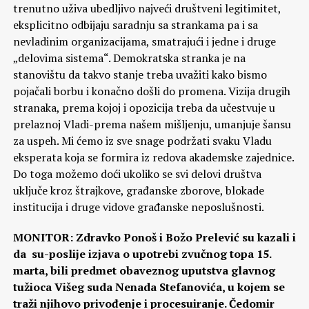
trenutno uživa ubedljivo najveći društveni legitimitet,
eksplicitno odbijaju saradnju sa strankama pa i sa
nevladinim organizacijama, smatrajući i jedne i druge
„delovima sistema“. Demokratska stranka je na
stanovištu da takvo stanje treba uvažiti kako bismo
pojačali borbu i konačno došli do promena. Vizija drugih
stranaka, prema kojoj i opozicija treba da učestvuje u
prelaznoj Vladi-prema našem mišljenju, umanjuje šansu
za uspeh. Mi ćemo iz sve snage podržati svaku Vladu
eksperata koja se formira iz redova akademske zajednice.
Do toga možemo doći ukoliko se svi delovi društva
uključe kroz štrajkove, građanske zborove, blokade
institucija i druge vidove građanske neposlušnosti.
MONITOR: Zdravko Ponoš i Božo Prelević su kazali i
da su-poslije izjava o upotrebi zvučnog topa 15.
marta, bili predmet obaveznog uputstva glavnog
tužioca Višeg suda Nenada Stefanovića, u kojem se
traži njihovo privođenje i procesuiranje. Čedomir