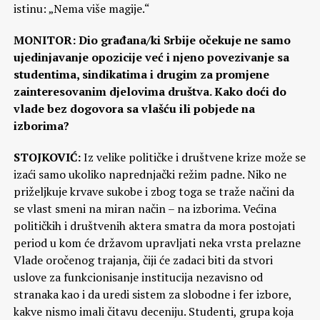
istinu: „Nema više magije.“
MONITOR:
Dio građana/ki Srbije očekuje ne samo
ujedinjavanje opozicije već i njeno povezivanje sa
studentima, sindikatima i drugim za promjene
zainteresovanim djelovima društva. Kako doći do
vlade bez dogovora sa vlašću ili pobjede na
izborima?
STOJKOVIĆ:
Iz velike političke i društvene krize može se
izaći samo ukoliko naprednjački režim padne. Niko ne
priželjkuje krvave sukobe i zbog toga se traže načini da
se vlast smeni na miran način – na izborima. Većina
političkih i društvenih aktera smatra da mora postojati
period u kom će državom upravljati neka vrsta prelazne
Vlade oročenog trajanja, čiji će zadaci biti da stvori
uslove za funkcionisanje institucija nezavisno od
stranaka kao i da uredi sistem za slobodne i fer izbore,
kakve nismo imali čitavu deceniju. Studenti, grupa koja