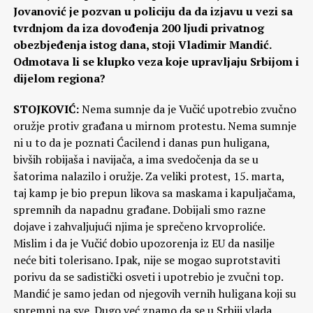
Jovanović je pozvan u policiju da da izjavu u vezi sa
tvrdnjom da iza dovođenja 200 ljudi privatnog
obezbjeđenja istog dana, stoji Vladimir Mandić.
Odmotava li se klupko veza koje upravljaju Srbijom i
dijelom regiona?
STOJKOVIĆ:
Nema sumnje da je Vučić upotrebio zvučno
oružje protiv građana u mirnom protestu. Nema sumnje
ni u to da je poznati Ćacilend i danas pun huligana,
bivših robijaša i navijača, a ima svedočenja da se u
šatorima nalazilo i oružje. Za veliki protest, 15. marta,
taj kamp je bio prepun likova sa maskama i kapuljačama,
spremnih da napadnu građane. Dobijali smo razne
dojave i zahvaljujući njima je sprečeno krvoproliće.
Mislim i da je Vučić dobio upozorenja iz EU da nasilje
neće biti tolerisano. Ipak, nije se mogao suprotstaviti
porivu da se sadistički osveti i upotrebio je zvučni top.
Mandić je samo jedan od njegovih vernih huligana koji su
spremni na sve. Dugo već znamo da se u Srbiji vlada