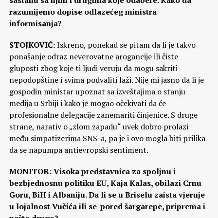
razumijemo dopise odlazećeg ministra
informisanja?
STOJKOVIĆ:
Iskreno, ponekad se pitam da li je takvo
ponašanje odraz neverovatne arogancije ili čiste
gluposti zbog koje ti ljudi veruju da mogu sakriti
nepodopštine i svima podvaliti laži. Nije mi jasno da li je
gospodin ministar upoznat sa izveštajima o stanju
medija u Srbiji i kako je mogao očekivati da će
profesionalne delegacije zanemariti činjenice. S druge
strane, narativ o „zlom zapadu“ uvek dobro prolazi
među simpatizerima SNS-a, pa je i ovo mogla biti prilika
da se napumpa antievropski sentiment.
MONITOR: Visoka predstavnica za spoljnu i
bezbjednosnu politiku EU, Kaja Kalas, obilazi Crnu
Goru, BiH i Albaniju. Da li se u Briselu zaista vjeruje
u lojalnost Vučića ili se-pored šargarepe, priprema i
nešto drugo?