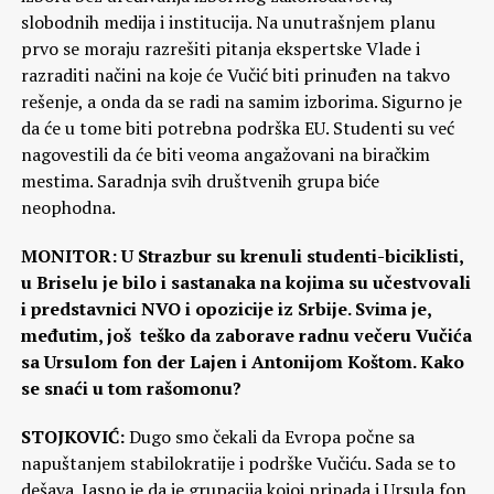
slobodnih medija i institucija. Na unutrašnjem planu
prvo se moraju razrešiti pitanja ekspertske Vlade i
razraditi načini na koje će Vučić biti prinuđen na takvo
rešenje, a onda da se radi na samim izborima. Sigurno je
da će u tome biti potrebna podrška EU. Studenti su već
nagovestili da će biti veoma angažovani na biračkim
mestima. Saradnja svih društvenih grupa biće
neophodna.
MONITOR: U Strazbur su krenuli studenti-biciklisti,
u Briselu je bilo i sastanaka na kojima su učestvovali
i predstavnici NVO i opozicije iz Srbije. Svima je,
međutim, još teško da zaborave radnu večeru Vučića
sa Ursulom fon der Lajen i Antonijom Koštom. Kako
se snaći u tom rašomonu?
STOJKOVIĆ:
Dugo smo čekali da Evropa počne sa
napuštanjem stabilokratije i podrške Vučiću. Sada se to
dešava. Jasno je da je grupacija kojoj pripada i Ursula fon