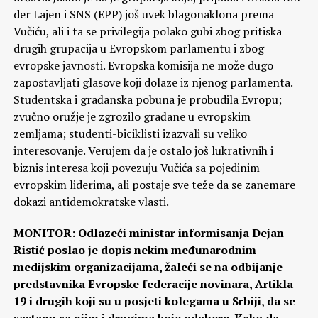
der Lajen i SNS (EPP) još uvek blagonaklona prema
Vučiću, ali i ta se privilegija polako gubi zbog pritiska
drugih grupacija u Evropskom parlamentu i zbog
evropske javnosti. Evropska komisija ne može dugo
zapostavljati glasove koji dolaze iz njenog parlamenta.
Studentska i građanska pobuna je probudila Evropu;
zvučno oružje je zgrozilo građane u evropskim
zemljama; studenti-biciklisti izazvali su veliko
interesovanje. Verujem da je ostalo još lukrativnih i
biznis interesa koji povezuju Vučića sa pojedinim
evropskim liderima, ali postaje sve teže da se zanemare
dokazi antidemokratske vlasti.
MONITOR: Odlazeći ministar informisanja Dejan
Ristić poslao je dopis nekim međunarodnim
medijskim organizacijama, žaleći se na odbijanje
predstavnika Evropske federacije novinara, Artikla
19 i drugih koji su u posjeti kolegama u Srbiji, da se
sastanu sa njim i drugima koje odabere. Kako da