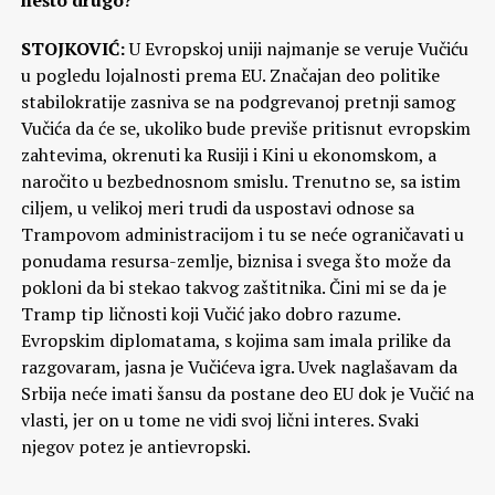
STOJKOVIĆ:
U Evropskoj uniji najmanje se veruje Vučiću
u pogledu lojalnosti prema EU. Značajan deo politike
stabilokratije zasniva se na podgrevanoj pretnji samog
Vučića da će se, ukoliko bude previše pritisnut evropskim
zahtevima, okrenuti ka Rusiji i Kini u ekonomskom, a
naročito u bezbednosnom smislu. Trenutno se, sa istim
ciljem, u velikoj meri trudi da uspostavi odnose sa
Trampovom administracijom i tu se neće ograničavati u
ponudama resursa-zemlje, biznisa i svega što može da
pokloni da bi stekao takvog zaštitnika. Čini mi se da je
Tramp tip ličnosti koji Vučić jako dobro razume.
Evropskim diplomatama, s kojima sam imala prilike da
razgovaram, jasna je Vučićeva igra. Uvek naglašavam da
Srbija neće imati šansu da postane deo EU dok je Vučić na
vlasti, jer on u tome ne vidi svoj lični interes. Svaki
njegov potez je antievropski.