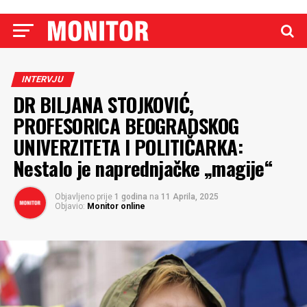
INTERVJU
DR BILJANA STOJKOVIĆ,
PROFESORICA BEOGRADSKOG
UNIVERZITETA I POLITIČARKA:
Nestalo je naprednjačke „magije“
Objavljeno prije
1 godina
na
11 Aprila, 2025
Objavio:
Monitor online