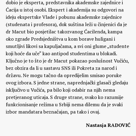
dobio je eksperta, predstavnika akademske zajednice i
Ćacija u istoj osobi. Ekspert i akademija su odgovori na
ideju ekspertske Vlade i pobunu akademske zajednice
(studenata i profesora), dok suština leži u činjenici da je
dr Macut bio posjetilac takozvanog Ćacilenda, kampa
oko zgrade Predsjedništva u kom borave huligani i
smutljivi likovi sa kapuljačama, a svi oni glume „studente
koji hoće da uče“ kao antipod studentima u blokadi.
Ključno je to što je dr Macut pokazao poslušnost Vučiću,
bez obzira da li u sastavu SNS ili Pokreta za narod i
državu. Ne mogu tačno da opredijelim smisao poruke
ovog izbora. S jedne strane, naprednjački glasači gledaju
isključivo u Vučića, pa bilo koji odabir na njih nema
pretjeranog uticaja. S druge strane, svako ko razumije
funkcionisanje režima u Srbiji nema dilemu da je svaki
izbor mandatara beznačajan, pa tako i ovaj.
Nastasja RADOVIĆ