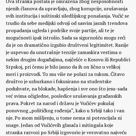
Ova stranka postala je omražena zbog nesposobnosti
njenih članova da upravljaju, zbog korupcije, urušavanja
svih institucija i suštinski siledžijskog ponašanja. Vučić se
trudio da sebe medijski odvoji od sasvim jasnih trendova
propadanja ugleda i podrške svoje partije, ali te je
mogućnosti ipak istrošio. Sada sa sigurnošću mogu reći
da je on dramatično izgubio društveni legitimitet. Ranije
je uspevao da unutrašnje tenzije zamaskira vestima o
nekim drugim događajima, najčešće o Kosovu ili Republici
Srpskoj, pri čemu je bilo jasno da ih on lično u velikoj
meri i proizvodi. To mu više ne polazi za rukom. Čitavo
društvo je uzburkano i fokusirano na studentske
poduhvate, na blokade, hapšenja i sve ono što jesu-sada
već svima očigledne, posledice urušavanja građanskih
prava. Pokret za narod i državu je Vučićev pokušaj
ponovnog „političkog rođenja“, kako u Srbiji tako i van
nje. Po mom mišljenju, u tome nema ni potencijala ni
snage. Jedan od Vučićevih glasača i mitingaša koje
stranka razvozi po Srbiji izgovorio je verovatno najveću