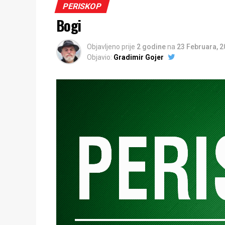
PERISKOP
Bogi
Objavljeno prije
2 godine
na
23 Februara, 
Objavio:
Gradimir Gojer