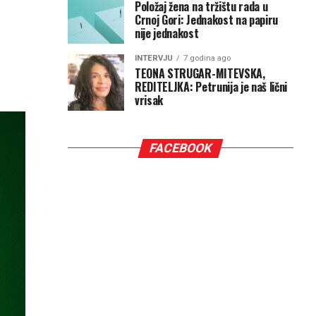
Položaj žena na tržištu rada u
Crnoj Gori: Jednakost na papiru
nije jednakost
INTERVJU
7 godina ago
TEONA STRUGAR-MITEVSKA,
REDITELJKA: Petrunija je naš lični
vrisak
FACEBOOK