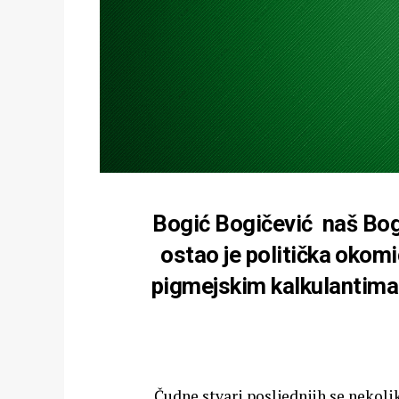
Bogić Bogičević naš Bogi
ostao je politička okom
pigmejskim kalkulantima i
Čudne stvari posljednjih se nekol