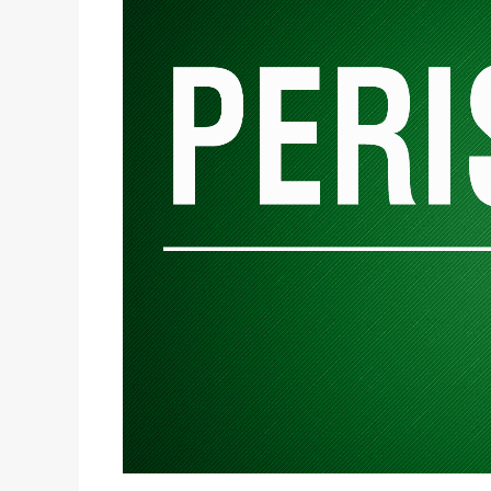
Bogiću Bogičeviću svojevremen
strasti
koja je na zeničkoj pozornici
Živimo u svijetu varalica. A
Naš Bogi, kako ga njemu bliski
okomica, grandiozna poema moralno