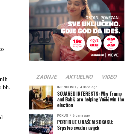
ko
ZADNJE
AKTUELNO
VIDEO
nih
u bh.
IN ENGLISH
4 dana ago
SQUARED INTERESTS: Why Trump
and Babiš are helping Vučić win the
election
FOKUS
6 dana ago
od
PORFIRIJE U NAŠEM SOKAKU:
Srpstvo svuda i uvijek