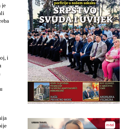
 je
li
reba
j, i
u
m
mu
ija
ije