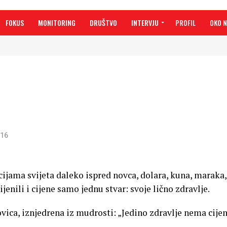
FOKUS
MONITORING
DRUŠTVO
INTERVJU
PROFIL
OKO 
016
ijama svijeta daleko ispred novca, dolara, kuna, maraka,
ijenili i cijene samo jednu stvar: svoje lično zdravlje.
ica, iznjedrena iz mudrosti: „Jedino zdravlje nema cijen