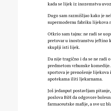
kada se lijek iz inozemstva uvoz
Dugo sam razmišljao kako je n
supermodernu fabriku lijekova
Otkrio sam tajnu: ne radi se uopš
pretovar u inostranstvu jeftino 
skuplji isti lijek.
Da nije tragično i da se ne radi 
predmetom vrhunske komedije. N
sportova je prenošenje lijekova i
apotekama iliti ljekarnama.
Još jedanput postavljam pitanje,
poslova BiH da odgovore bolesn
farmaceutske mafije, a sve uz bl