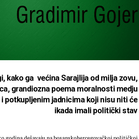
, kako ga većina Sarajlija od milja zovu,
ica, grandiozna poema moralnosti medju
 potkupljenim jadnicima koji nisu niti će
ikada imali politički stav
iko godina dešavaju na bosanskohercegovačkoj političkoj