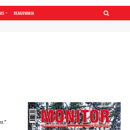
NAS
REAGOVANJA
u.”