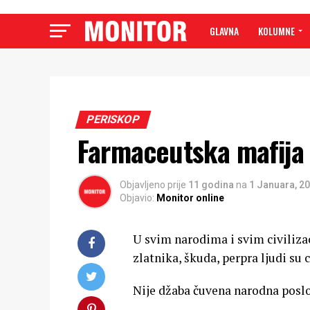
GLAVNA
KOLUMNE
PERISKOP
Farmaceutska mafija
Objavljeno prije
11 godina
na
1 Januara, 2
Objavio:
Monitor online
U svim narodima i svim civilizac
zlatnika, škuda, perpra ljudi su c
Nije džaba čuvena narodna poslov