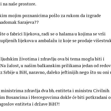
i na naše prostore.
ekim mojim poznanicima pošlo za rukom da izgrade
 nadomak Sarajeva??
te o fabrici lijekova, radi se o halama u kojima se vrši
kupljenih lijekova u ambalažu iz koje se prodaje višestru
o ljudskim životima i zdravlju ova bi tema mogla biti i
a žalost, u našim balkanskim prilikama jedan od redov
z Srbije u BiH, naravno, daleko jeftinijih nego što su oni 
 ministrima zdravlja dva bh. entiteta i ministru Civilnih
im Bosancima i Hercegovcima dokle će biti potkradani 
agoslov entiteta i države BiH?!