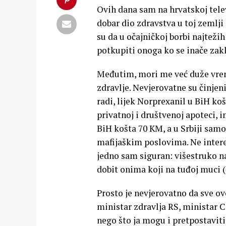
Ovih dana sam na hrvatskoj telev
dobar dio zdravstva u toj zemlj
su da u očajničkoj borbi najteži
potkupiti onoga ko se inače za
Međutim, mori me već duže vreme
zdravlje. Nevjerovatne su činjeni
radi, lijek Norprexanil u BiH košt
privatnoj i društvenoj apoteci, i
BiH košta 70 KM, a u Srbiji samo
mafijaškim poslovima. Ne interes
jedno sam siguran: višestruko 
dobit onima koji na tuđoj muci (
Prosto je nevjerovatno da sve o
ministar zdravlja RS, ministar C
nego što ja mogu i pretpostaviti