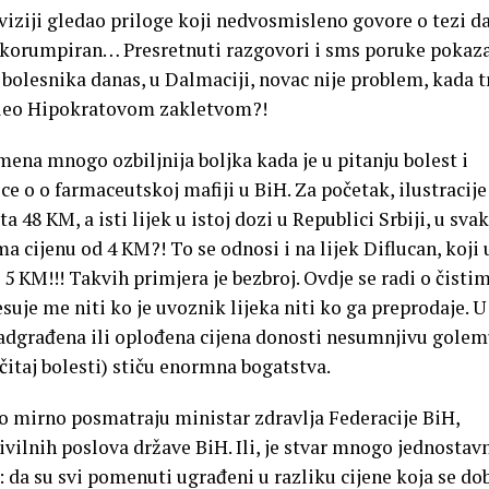
iziji gledao priloge koji nedvosmisleno govore o tezi da
i korumpiran… Presretnuti razgovori i sms poruke pokaza
h bolesnika danas, u Dalmaciji, novac nije problem, kada t
kleo Hipokratovom zakletvom?!
na mnogo ozbiljnija boljka kada je u pitanju bolest i
ce o o farmaceutskoj mafiji u BiH. Za početak, ilustracije
a 48 KM, a isti lijek u istoj dozi u Republici Srbiji, u svako
ma cijenu od 4 KM?! To se odnosi i na lijek Diflucan, koji 
 5 KM!!! Takvih primjera je bezbroj. Ovdje se radi o čisti
uje me niti ko je uvoznik lijeka niti ko ga preprodaje. U
nadgrađena ili oplođena cijena donosti nesumnjivu gole
čitaj bolesti) stiču enormna bogatstva.
vo mirno posmatraju ministar zdravlja Federacije BiH,
ivilnih poslova države BiH. Ili, je stvar mnogo jednostavn
: da su svi pomenuti ugrađeni u razliku cijene koja se dob