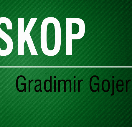
o sam posvetio svoju režiju predstave
Posljednji iz kaste
 progovarala o velikoj Dolores Ibaruri La Pasionariji. Jer
ta LJUDINA zaslužuje mnogo više.,,
li ponoviću: Bogijevu moralnu okomicu ne mogu polomiti
pigmeji, promašeni ljudi !
 ljudi i većina Sarajlija od milja zovu ostao je politička
sti medju kalkulantima i potkupljenim jadnicima koji
nisu niti će ikada imati politički stav.
Gradimir GOJER
Komentari