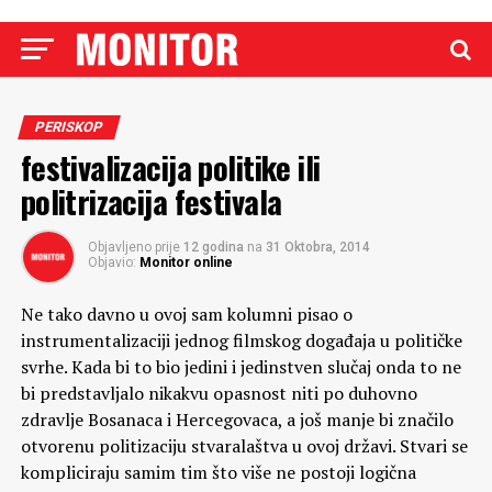
PERISKOP
festivalizacija politike ili
politrizacija festivala
Objavljeno prije
12 godina
na
31 Oktobra, 2014
Objavio:
Monitor online
Ne tako davno u ovoj sam kolumni pisao o
instrumentalizaciji jednog filmskog događaja u političke
svrhe. Kada bi to bio jedini i jedinstven slučaj onda to ne
bi predstavljalo nikakvu opasnost niti po duhovno
zdravlje Bosanaca i Hercegovaca, a još manje bi značilo
otvorenu politizaciju stvaralaštva u ovoj državi. Stvari se
kompliciraju samim tim što više ne postoji logična