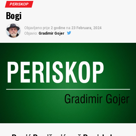
PERISKOP
Bogi
Objavljeno prije
2 godine
na
23 Februara, 2024
Objavio:
Gradimir Gojer