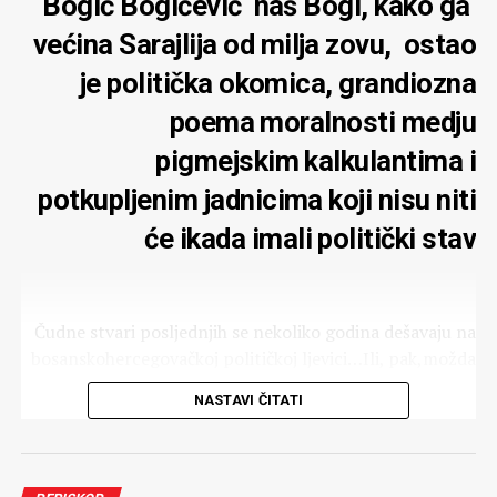
Bogić Bogičević naš Bogi, kako ga
većina Sarajlija od milja zovu, ostao
je politička okomica, grandiozna
poema moralnosti medju
pigmejskim kalkulantima i
potkupljenim jadnicima koji nisu niti
će ikada imali politički stav
Čudne stvari posljednjih se nekoliko godina dešavaju na
bosanskohercegovačkoj političkoj ljevici…Ili, pak,možda
ja griješim u procjenama…Jedno je sigurno: bilo što da se
NASTAVI ČITATI
desi sa bosanskoheregovačkom
socijaldemokracijom,ipak,postoji jedna konstanta,jedna
okomica. Uz Harisa Silajdžića jedini stvarni državnik u
Bosni i Hercegovini je Bogić Bogičević.