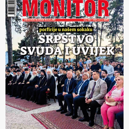
bili četrdeset godina mlađi… Ne, već zbog toga što je
doba Četrnaestih zimskih olimpijskih igara bilo prije
svega vrijeme jakih ličnosti,kojih, nažalost niti u
Sarajevu, a bogme niti u drugim djelovima bivše nam
domovine sve teže i sve rjeđe nalazim..
Olimpijada je bila golemi ispit koji je polagalo Sarajevo,
koji je polagala Jugoslavija…Sa timom ozbiljnih osoba
kojih danas nema, sa istinskim državnikom
Brankom
Mikulićem,
ovaj generacijski projekat ne da je samo
uspio. Četrnaeste zimske olimpijske igre postale su
mjerilo uspješnosti u svijetu svjetskog olimpizma.
Jarko se sječam svakoga dana sarajevske olimpijade.
Sječam se šampiona
Jure Franka
kome su Sarajlije
ispjevali pjesmu:”Eto Jureka sladjeg od bureka…”
Nevjerojatnu atmosferu koju obujmljuju Zetra i
Skenderija,olimpijske planine i borilišta, opći porast
umjetničkog života tih dana, razdraganih lica na ulicama