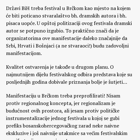
Državi BiH treba festival u Brčkom kao mjesto na kojem
će biti poticano stvaralaštvo bh. dramskih autora i bh.
pisaca uopće. U opštoj politizaciji ovog festivala dramski
autor se potpuno izgubio. To praktično znači da je
organizatorima ove manifestacije daleko značajnije da
Srbi, Hrvati i Bošnjaci (a ne stvaraoci!) budu zadovoljni
manifestacijom.
Kvalitet ostvarenja je takođe u drugom planu. O
najmutnijem dijelu festivalskog odbira predstava koje su
posljednjih godina dobivale priznanja bolje je šutjeti…
Manifestaciju u Brčkom treba preprofilirati! Nisam
protiv regionalnog koncepta, jer regionalizam je
budućnost ovih prostora, ali jesam protiv političke
instrumentalizacije jednog festivala u kojoj se gubi
prefiks bosanskohercegovačkog zarad neke naivne
ekskluzive i još naivnije utakmice sa većim festivalskim