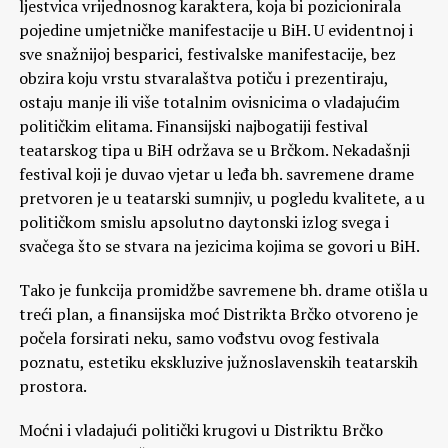
ljestvica vrijednosnog karaktera, koja bi pozicionirala
pojedine umjetničke manifestacije u BiH. U evidentnoj i
sve snažnijoj besparici, festivalske manifestacije, bez
obzira koju vrstu stvaralaštva potiču i prezentiraju,
ostaju manje ili više totalnim ovisnicima o vladajućim
političkim elitama. Finansijski najbogatiji festival
teatarskog tipa u BiH održava se u Brčkom. Nekadašnji
festival koji je duvao vjetar u leđa bh. savremene drame
pretvoren je u teatarski sumnjiv, u pogledu kvalitete, a u
političkom smislu apsolutno daytonski izlog svega i
svačega što se stvara na jezicima kojima se govori u BiH.
Tako je funkcija promidžbe savremene bh. drame otišla u
treći plan, a finansijska moć Distrikta Brčko otvoreno je
počela forsirati neku, samo vođstvu ovog festivala
poznatu, estetiku ekskluzive južnoslavenskih teatarskih
prostora.
Moćni i vladajući politički krugovi u Distriktu Brčko