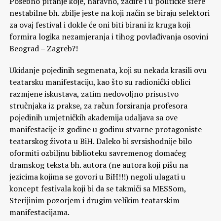
Posebno pitanje koje, naravno, zadire i u političke sfere
nestabilne bh. zbilje jeste na koji način se biraju selektori
za ovaj festival i dokle će oni biti birani iz kruga koji
formira logika nezamjeranja i tihog povlađivanja osovini
Beograd – Zagreb?!
Ukidanje pojedinih segmenata, koji su nekada krasili ovu
teatarsku manifestaciju, kao što su radionički oblici
razmjene iskustava, zatim nedovoljno prisustvo
stručnjaka iz prakse, za račun forsiranja profesora
pojedinih umjetničkih akademija udaljava sa ove
manifestacije iz godine u godinu stvarne protagoniste
teatarskog života u BiH. Daleko bi svrsishodnije bilo
oformiti ozbiljnu biblioteku savremenog domaćeg
dramskog teksta bh. autora (ne autora koji pišu na
jezicima kojima se govori u BiH!!!) negoli ulagati u
koncept festivala koji bi da se takmiči sa MESSom,
Sterijinim pozorjem i drugim velikim teatarskim
manifestacijama.