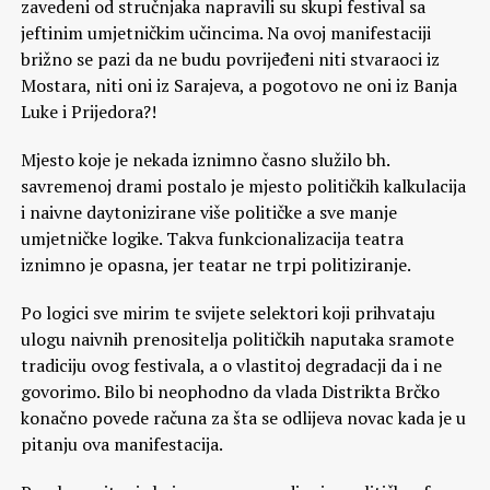
zavedeni od stručnjaka napravili su skupi festival sa
jeftinim umjetničkim učincima. Na ovoj manifestaciji
brižno se pazi da ne budu povrijeđeni niti stvaraoci iz
Mostara, niti oni iz Sarajeva, a pogotovo ne oni iz Banja
Luke i Prijedora?!
Mjesto koje je nekada iznimno časno služilo bh.
savremenoj drami postalo je mjesto političkih kalkulacija
i naivne daytonizirane više političke a sve manje
umjetničke logike. Takva funkcionalizacija teatra
iznimno je opasna, jer teatar ne trpi politiziranje.
Po logici sve mirim te svijete selektori koji prihvataju
ulogu naivnih prenositelja političkih naputaka sramote
tradiciju ovog festivala, a o vlastitoj degradacji da i ne
govorimo. Bilo bi neophodno da vlada Distrikta Brčko
konačno povede računa za šta se odlijeva novac kada je u
pitanju ova manifestacija.