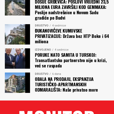
DOSIJE GRĐEVICA: POSLOVI VRIJEDNI 23,5
MILIONA EURA ZAVRŠILI KOD GEMMAXA:
Poslije nadstrešnice u Novom Sadu
gradiće po Budvi
DRUŠTVO
4 sedmice
ĐUKANOVIĆEVE KUMOVSKE
PRIVATIZACIJE: Država bez HTP Boke i 64
miliona
IZDVOJENO
4 sedmice
PORUKE NATO SAMITA U TURSKOJ:
Transatlantsko partnerstvo nije u krizi,
već se raspada
DRUŠTVO
6 dana
OBALA NA PRODAJU, EKSPANZIJA
TURISTIČKO-APARTMANSKIH
ODMARALIŠTA: Naše privatno more