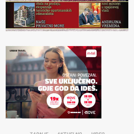
Šehera…Sve to je trajalo za vrijeme Četrnaestih
olimpijskih igara kao nestvarni san. Bajka, veličanstvena
bajka,šeherska.
Sad kad obilježavamo četrdeset godina od ove
nestvarnosti koja je Sarajevo tih dana učinila centrom
svijeta, u mojim ušima odjekuju riječi predsjednika
Medjunarodnog olimpijskog komiteta sa spuštanja
zavjese na sve te bajkovite prizore:”…Hvala drago
Sarajevo!”
Neka ove riječi dragog Huana Antonia Samarana budu
epilog ovom Periskopu
Gradimir GOJER
Komentari