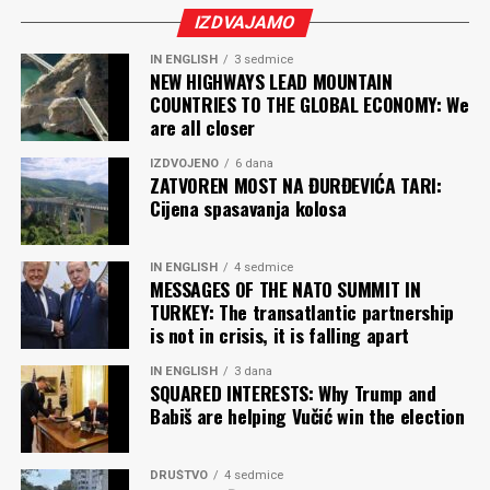
IZDVAJAMO
IN ENGLISH
3 sedmice
NEW HIGHWAYS LEAD MOUNTAIN
COUNTRIES TO THE GLOBAL ECONOMY: We
are all closer
IZDVOJENO
6 dana
ZATVOREN MOST NA ĐURĐEVIĆA TARI:
Cijena spasavanja kolosa
IN ENGLISH
4 sedmice
MESSAGES OF THE NATO SUMMIT IN
TURKEY: The transatlantic partnership
is not in crisis, it is falling apart
IN ENGLISH
3 dana
SQUARED INTERESTS: Why Trump and
Babiš are helping Vučić win the election
DRUŠTVO
4 sedmice