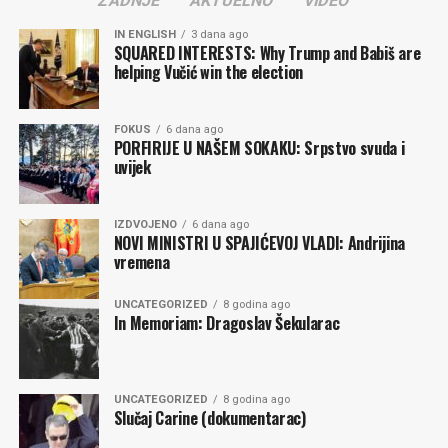
ZADNJE
AKTUELNO
VIDEO
IN ENGLISH
3 dana ago
SQUARED INTERESTS: Why Trump and Babiš are
helping Vučić win the election
FOKUS
6 dana ago
PORFIRIJE U NAŠEM SOKAKU: Srpstvo svuda i
uvijek
IZDVOJENO
6 dana ago
NOVI MINISTRI U SPAJIĆEVOJ VLADI: Andrijina
vremena
UNCATEGORIZED
8 godina ago
In Memoriam: Dragoslav Šekularac
UNCATEGORIZED
8 godina ago
Slučaj Carine (dokumentarac)