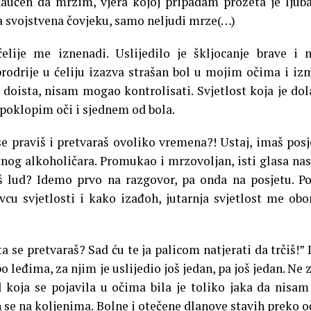
aučen da mrzim, vjera kojoj pripadam prožeta je ljuba
a svojstvena čovjeku, samo neljudi mrze(…)
elije me iznenadi. Uslijedilo je škljocanje brave i 
 prodrije u ćeliju izazva strašan bol u mojim očima i i
a, doista, nisam mogao kontrolisati. Svjetlost koja je dol
poklopim oči i sjednem od bola.
se praviš i pretvaraš ovoliko vremena?! Ustaj, imaš posj
čnog alkoholičara. Promukao i mrzovoljan, isti glasa nas
iš lud? Idemo prvo na razgovor, pa onda na posjetu. Po
cu svjetlosti i kako izađoh, jutarnja svjetlost me obo
ta se pretvaraš? Sad ću te ja palicom natjerati da trčiš!” 
o leđima, za njim je uslijedio još jedan, pa još jedan. Ne
ol koja se pojavila u očima bila je toliko jaka da nisam
se na koljenima. Bolne i otečene dlanove stavih preko oč