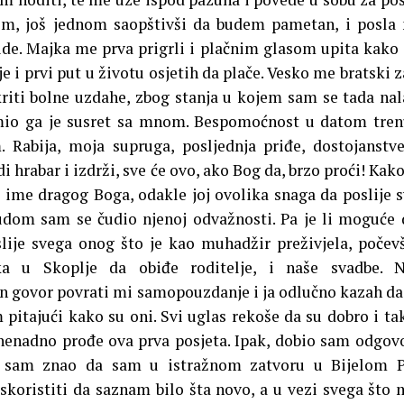
m, još jednom saopštivši da budem pametan, i posla
e. Majka me prva prigrli i plačnim glasom upita kako
 i prvi put u životu osjetih da plače. Vesko me bratski z
riti bolne uzdahe, zbog stanja u kojem sam se tada nal
o ga je susret sa mnom. Bespomoćnost u datom tren
. Rabija, moja supruga, posljednja priđe, dostojanstv
i hrabar i izdrži, sve će ovo, ako Bog da, brzo proći! Kako
a ime dragog Boga, odakle joj ovolika snaga da poslije 
udom sam se čudio njenoj odvažnosti. Pa je li moguće 
slije svega onog što je kao muhadžir preživjela, počev
a u Skoplje da obiđe roditelje, i naše svadbe. N
an govor povrati mi samopouzdanje i ja odlučno kazah d
m pitajući kako su oni. Svi uglas rekoše da su dobro i ta
i nenadno prođe ova prva posjeta. Ipak, dobio sam odgov
a sam znao da sam u istražnom zatvoru u Bijelom Po
skoristiti da saznam bilo šta novo, a u vezi svega što 