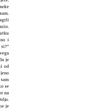
 neke
 sam.
agrli
azio.
utku
eno i
 si?”
svega
da je
ši od
jeno
a sam
ko se
or na
lju.
me je