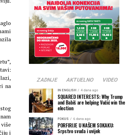
vlju.
naglo
zmami
azila
etu”,
tavi:
lazi,
ZADNJE
AKTUELNO
VIDEO
ri na
IN ENGLISH
4 dana ago
SQUARED INTERESTS: Why Trump
and Babiš are helping Vučić win the
election
Istog
 znam
FOKUS
6 dana ago
 više
PORFIRIJE U NAŠEM SOKAKU:
Srpstvo svuda i uvijek
iju i