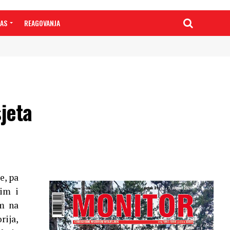
NAS
REAGOVANJA
jeta
e, pa
nim i
im na
rija,