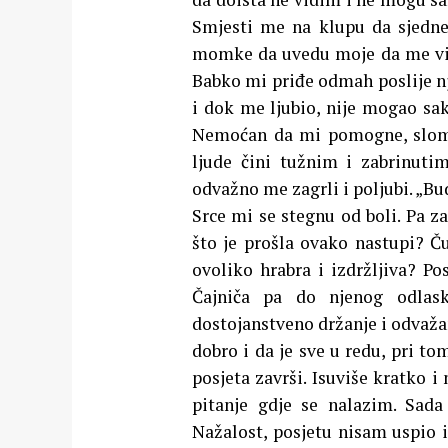
Smjesti me na klupu da sjedne
momke da uvedu moje da me vid
Babko mi priđe odmah poslije nje
i dok me ljubio, nije mogao sak
Nemoćan da mi pomogne, slomi
ljude čini tužnim i zabrinutim
odvažno me zagrli i poljubi. „Bud
Srce mi se stegnu od boli. Pa z
što je prošla ovako nastupi? Č
ovoliko hrabra i izdržljiva? Po
Čajniča pa do njenog odlask
dostojanstveno držanje i odvaž
dobro i da je sve u redu, pri to
posjeta završi. Isuviše kratko 
pitanje gdje se nalazim. Sad
Nažalost, posjetu nisam uspio i