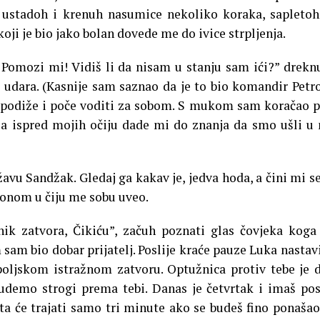
o ustadoh i krenuh nasumice nekoliko koraka, sapletoh
oji je bio jako bolan dovede me do ivice strpljenja.
 Pomozi mi! Vidiš li da nisam u stanju sam ići?” drekn
 udara. (Kasnije sam saznao da je to bio komandir Petro
 podiže i poče voditi za sobom. S mukom sam koračao 
ila ispred mojih očiju dade mi do znanja da smo ušli u
ržavu Sandžak. Gledaj ga kakav je, jedva hoda, a čini mi se
ć onom u čiju me sobu uveo.
nik zatvora, Čikiću”, začuh poznati glas čovjeka kog
sam bio dobar prijatelj. Poslije kraće pauze Luka nastavi
opoljskom istražnom zatvoru. Optužnica protiv tebe je 
budemo strogi prema tebi. Danas je četvrtak i imaš pos
eta će trajati samo tri minute ako se budeš fino ponašao