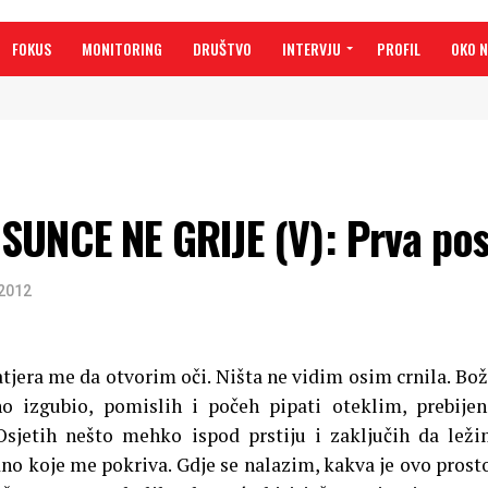
FOKUS
MONITORING
DRUŠTVO
INTERVJU
PROFIL
OKO 
SUNCE NE GRIJE (V): Prva pos
2012
tjera me da otvorim oči. Ništa ne vidim osim crnila. Bož
o izgubio, pomislih i počeh pipati oteklim, prebije
sjetih nešto mehko ispod prstiju i zaključih da lež
no koje me pokriva. Gdje se nalazim, kakva je ovo prosto