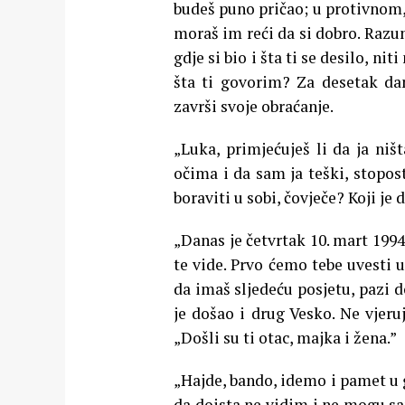
budeš puno pričao; u protivnom, 
moraš im reći da si dobro. Razu
gdje si bio i šta ti se desilo, ni
šta ti govorim? Za desetak dan
završi svoje obraćanje.
„Luka, primjećuješ li da ja ni
očima i da sam ja teški, stopos
boraviti u sobi, čovječe? Koji je
„Danas je četvrtak 10. mart 1994
te vide. Prvo ćemo tebe uvesti u
da imaš sljedeću posjetu, pazi d
je došao i drug Vesko. Ne vjeru
„Došli su ti otac, majka i žena.”
„Hajde, bando, idemo i pamet u g
da doista ne vidim i ne mogu sa