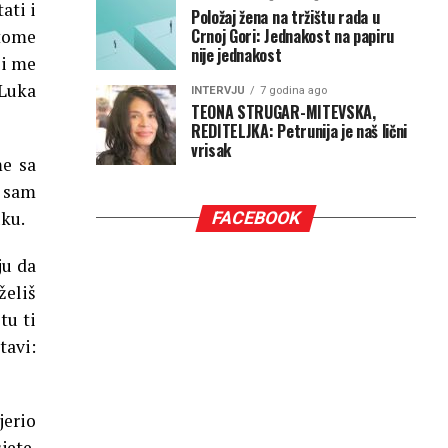
ati i
Položaj žena na tržištu rada u
Crnoj Gori: Jednakost na papiru
 tome
nije jednakost
li me
 Luka
INTERVJU
7 godina ago
TEONA STRUGAR-MITEVSKA,
REDITELJKA: Petrunija je naš lični
vrisak
me sa
u sam
uku.
FACEBOOK
ju da
želiš
tu ti
tavi:
jerio
jete.