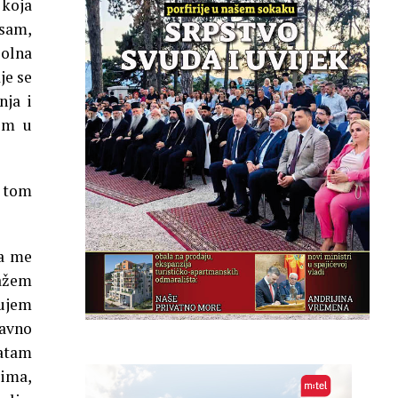
 koja
 sam,
Bolna
je se
nja i
gom u
u tom
da me
lažem
čujem
ravno
vatam
cima,