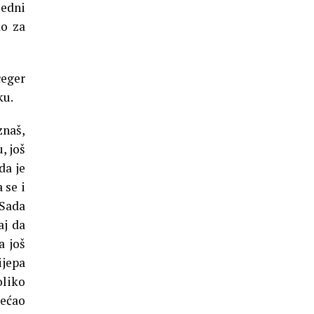
jedni
ko za
ceger
ku.
znaš,
, još
da je
 se i
 Sada
aj da
a još
ijepa
oliko
jećao