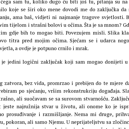
ega sam tu, koliko dugo ću biti još tu, pitanja su na
nilo koje se širi oko mene dovodi me do zaključka da
anju, ama baš, vidjeti ni najmanje tragove svjetlosti. 
tavim tijelom i strašni bolovi u očima. Šta je sa mnom? Gd
m gdje bih to mogao biti. Povezujem misli. Slika kla
novo titra pred mojim očima. Sjećam se i udarca no
vjetla, a ovdje je potpuno crnilo i mrak.
 je jedini logični zaključak koji sam mogao donijeti 
og zatvora, bez vida, promrzao i prebijen do te mjere 
prebiram po sjećanju, vršim rekonstrukciju događaja. S
trašno, ali suočavam se sa surovom stvarnošću. Zaklju
 jeste najružnija stvar u životu, ali onome ko je isp
lno prosuđivanje i razmišljanje. Nema mi druge, prih
u, pokoran, ali samo Njemu. U neprijateljstvu sa zločin