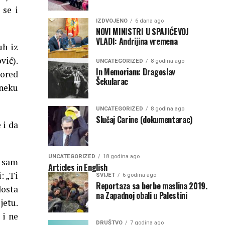
 se i
IZDVOJENO
6 dana ago
NOVI MINISTRI U SPAJIĆEVOJ
VLADI: Andrijina vremena
uh iz
vić).
UNCATEGORIZED
8 godina ago
In Memoriam: Dragoslav
pored
Šekularac
 neku
UNCATEGORIZED
8 godina ago
Slučaj Carine (dokumentarac)
 i da
UNCATEGORIZED
18 godina ago
a sam
Articles in English
: „Ti
SVIJET
6 godina ago
Reportaza sa berbe maslina 2019.
dosta
na Zapadnoj obali u Palestini
jetu.
 i ne
DRUŠTVO
7 godina ago