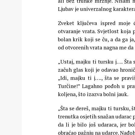
ali bez trunke mržnje. Nisam n
Ljubav je univerzalnog karakter
Zveket ključeva ispred moje ć
otvaranje vrata. Svjetlost koja
bolan krik koji se ču, a da ga j
od otvorenih vrata nagna me da 
„Ustaj, majku ti tursku j…. Šta 
začuh glas koji je odavao hroni
„Idi, majku ti j…., šta se prav
Turčine!” Lagahno pođoh u prav
koljena, što izazva bolni jauk.
„Šta se dereš, majku ti tursku, š
trenutka osjetih snažan udarac p
da li je bilo još udaraca, jer b
obraćao pažnju na udarce. Nađoh 