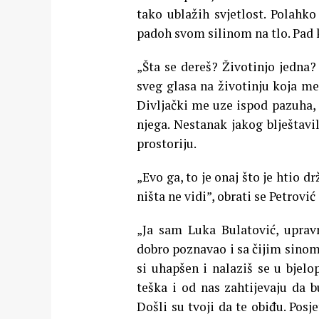
tako ublažih svjetlost. Polahk
padoh svom silinom na tlo. Pad k
„Šta se dereš? Životinjo jedna?
sveg glasa na životinju koja me
Divljački me uze ispod pazuha,
njega. Nestanak jakog blještav
prostoriju.
„Evo ga, to je onaj što je htio d
ništa ne vidi”, obrati se Petrovi
„Ja sam Luka Bulatović, uprav
dobro poznavao i sa čijim sinom 
si uhapšen i nalaziš se u bjel
teška i od nas zahtijevaju da 
Došli su tvoji da te obiđu. Posj