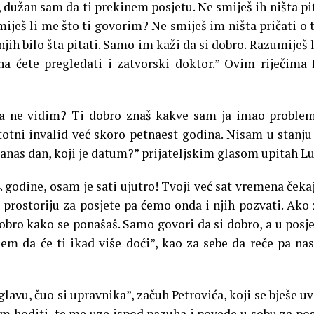
dužan sam da ti prekinem posjetu. Ne smiješ ih ništa pit
miješ li me što ti govorim? Ne smiješ im ništa pričati o
ti njih bilo šta pitati. Samo im kaži da si dobro. Razumiješ 
a ćete pregledati i zatvorski doktor.” Ovim riječima
šta ne vidim? Ti dobro znaš kakve sam ja imao proble
totni invalid već skoro petnaest godina. Nisam u stanj
 danas dan, koji je datum?” prijateljskim glasom upitah L
. godine, osam je sati ujutro! Tvoji već sat vremena čeka
 prostoriju za posjete pa ćemo onda i njih pozvati. Ako 
obro kako se ponašaš. Samo govori da si dobro, a u posje
jem da će ti ikad više doći”, kao za sebe da reče pa nas
lavu, čuo si upravnika”, začuh Petrovića, koji se bješe uv
m hoditi, te me uze ispod pazuha i povede u sobu za pos