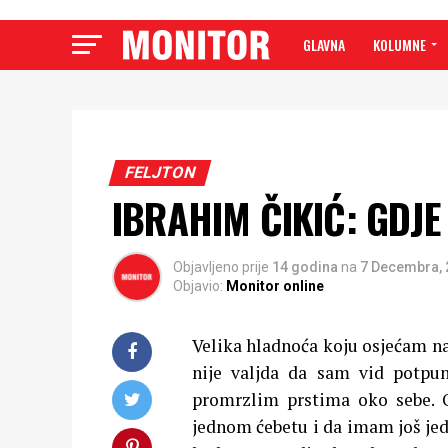
GLAVNA
KOLUMNE
FELJTON
IBRAHIM ČIKIĆ: GDJE 
Objavljeno prije
14 godina
na
7 Decembra, 
Objavio:
Monitor online
Velika hladnoća koju osjećam na
nije valjda da sam vid potpun
promrzlim prstima oko sebe. O
jednom ćebetu i da imam još jed