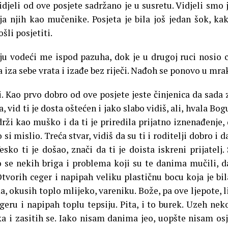
djeli od ove posjete sadržano je u susretu. Vidjeli smo 
a njih kao mučenike. Posjeta je bila još jedan šok, ka
šli posjetiti.
ju vodeći me ispod pazuha, dok je u drugoj ruci nosio 
a iza sebe vrata i izađe bez riječi. Nađoh se ponovo u mra
. Kao prvo dobro od ove posjete jeste činjenica da sada 
a, vid ti je dosta oštećen i jako slabo vidiš, ali, hvala Bogu
drži kao muško i da ti je priredila prijatno iznenađenje, 
i mislio. Treća stvar, vidiš da su ti i roditelji dobro i da
esko ti je došao, znači da ti je doista iskreni prijatelj.
o se nekih briga i problema koji su te danima mučili, d
 Otvorih ceger i napipah veliku plastičnu bocu koja je bil
ma, okusih toplo mlijeko, vareniku. Bože, pa ove ljepote, l
geru i napipah toplu tepsiju. Pita, i to burek. Uzeh nek
eka i zasitih se. Iako nisam danima jeo, uopšte nisam os