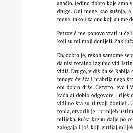
snašlo. Jedino dobro koje smo vi
druge. Oni mene kao sužnja, a j
mene, tako i za one koji su me do
Petrović me ponovo vrati u ćeli
koji su mi moji donijeli. Zaključ
Eh, dobro je, rekoh samome sebi
da nisi totalno izgubio vid. Istin
vidiš. Drugo, vidiš da se Rabija 
mnogo čvršća i hrabrija nego što s
oni dobro drže. Četvrto, evo i V
kada si dobio odgovore i riješi
vidimo šta su ti tvoji donijeli.
topla, otvorih je i prinijeh usti
mlijeka. Ruka krenu dalje po ce
zalogaja i još koji gutljaj mlij