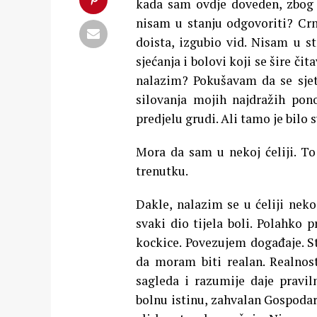
kada sam ovdje doveden, zbog č
nisam u stanju odgovoriti? Cr
doista, izgubio vid. Nisam u st
sjećanja i bolovi koji se šire či
nalazim? Pokušavam da se sjeti
silovanja mojih najdražih po
predjelu grudi. Ali tamo je bilo s
Mora da sam u nekoj ćeliji. To
trenutku.
Dakle, nalazim se u ćeliji nek
svaki dio tijela boli. Polahko 
kockice. Povezujem događaje. S
da moram biti realan. Realnost
sagleda i razumije daje pravi
bolnu istinu, zahvalan Gospodar