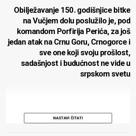
Obilježavanje 150. godišnjice bitke
na Vučjem dolu poslužilo je, pod
komandom Porfirija Perića, za još
jedan atak na Crnu Goru, Crnogorce i
sve one koji svoju prošlost,
sadašnjost i budućnost ne vide u
srpskom svetu
Sto pedeseta godišnjica bitke na Vučjem dolu (28. jul
NASTAVI ČITATI
1876) dala je povoda za ponovnu demonstraciju
velikosprskog hegemonizma. Očekivano, na čelu parade
našali su se Srpska pravoslavna crkva i njen Patrijarh