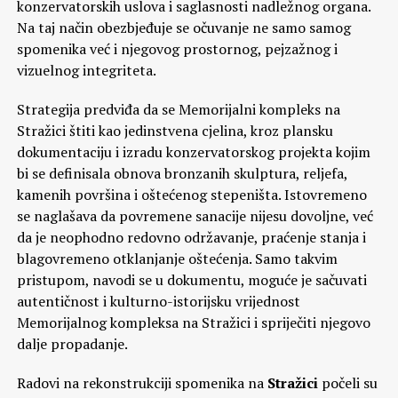
konzervatorskih uslova i saglasnosti nadležnog organa.
Na taj način obezbjeđuje se očuvanje ne samo samog
spomenika već i njegovog prostornog, pejzažnog i
vizuelnog integriteta.
Strategija predviđa da se Memorijalni kompleks na
Stražici štiti kao jedinstvena cjelina, kroz plansku
dokumentaciju i izradu konzervatorskog projekta kojim
bi se definisala obnova bronzanih skulptura, reljefa,
kamenih površina i oštećenog stepeništa. Istovremeno
se naglašava da povremene sanacije nijesu dovoljne, već
da je neophodno redovno održavanje, praćenje stanja i
blagovremeno otklanjanje oštećenja. Samo takvim
pristupom, navodi se u dokumentu, moguće je sačuvati
autentičnost i kulturno-istorijsku vrijednost
Memorijalnog kompleksa na Stražici i spriječiti njegovo
dalje propadanje.
Radovi na rekonstrukciji spomenika na
Stražici
počeli su