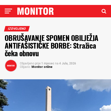
IZDVOJENO
OBRUŠAVANJE SPOMEN OBILJEŽJA
ANTIFAŠISTIČKE BORBE: Stražica
čeka obnovu
Objavljeno prije
1 mjesec
na
4 Jula, 2026
Objavio:
Monitor online