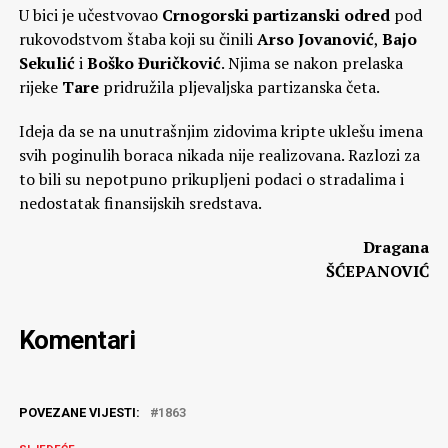
U bici je učestvovao
Crnogorski partizanski odred
pod
rukovodstvom štaba koji su činili
Arso Jovanović
,
Bajo
Sekulić
i
Boško Đuričković
. Njima se nakon prelaska
rijeke
Tare
pridružila pljevaljska partizanska četa.
Ideja da se na unutrašnjim zidovima kripte uklešu imena
svih poginulih boraca nikada nije realizovana. Razlozi za
to bili su nepotpuno prikupljeni podaci o stradalima i
nedostatak finansijskih sredstava.
Dragana
ŠĆEPANOVIĆ
Komentari
POVEZANE VIJESTI:
1863