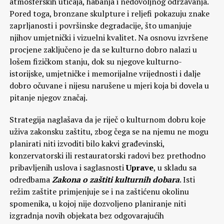
atmosferskih uticaja, habanja i nedovoljnog održavanja.
Pored toga, bronzane skulpture i reljefi pokazuju znake
zaprljanosti i površinske degradacije, što umanjuje
njihov umjetnički i vizuelni kvalitet. Na osnovu izvršene
procjene zaključeno je da se kulturno dobro nalazi u
lošem fizičkom stanju, dok su njegove kulturno-
istorijske, umjetničke i memorijalne vrijednosti i dalje
dobro očuvane i nijesu narušene u mjeri koja bi dovela u
pitanje njegov značaj.
Strategija naglašava da je riječ o kulturnom dobru koje
uživa zakonsku zaštitu, zbog čega se na njemu ne mogu
planirati niti izvoditi bilo kakvi građevinski,
konzervatorski ili restauratorski radovi bez prethodno
pribavljenih uslova i saglasnosti
Uprave
, u skladu sa
odredbama
Zakona o zaštiti kulturnih dobara
. Isti
režim zaštite primjenjuje se i na zaštićenu okolinu
spomenika, u kojoj nije dozvoljeno planiranje niti
izgradnja novih objekata bez odgovarajućih