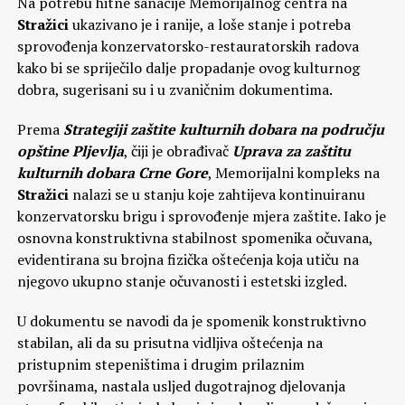
Na potrebu hitne sanacije Memorijalnog centra na
Stražici
ukazivano je i ranije, a loše stanje i potreba
sprovođenja konzervatorsko-restauratorskih radova
kako bi se spriječilo dalje propadanje ovog kulturnog
dobra, sugerisani su i u zvaničnim dokumentima.
Prema
Strategiji zaštite kulturnih dobara na području
opštine Pljevlja
, čiji je obrađivač
Uprava za zaštitu
kulturnih dobara Crne Gore
, Memorijalni kompleks na
Stražici
nalazi se u stanju koje zahtijeva kontinuiranu
konzervatorsku brigu i sprovođenje mjera zaštite. Iako je
osnovna konstruktivna stabilnost spomenika očuvana,
evidentirana su brojna fizička oštećenja koja utiču na
njegovo ukupno stanje očuvanosti i estetski izgled.
U dokumentu se navodi da je spomenik konstruktivno
stabilan, ali da su prisutna vidljiva oštećenja na
pristupnim stepeništima i drugim prilaznim
površinama, nastala usljed dugotrajnog djelovanja