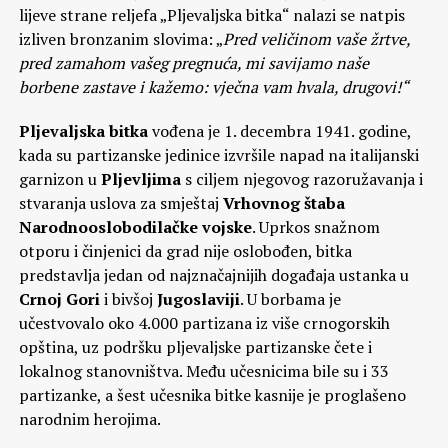
lijeve strane reljefa „Pljevaljska bitka“ nalazi se natpis
izliven bronzanim slovima: „
Pred veličinom vaše žrtve,
pred zamahom vašeg pregnuća, mi savijamo naše
borbene zastave i kažemo: vječna vam hvala, drugovi!“
Pljevaljska bitka
vođena je 1. decembra 1941. godine,
kada su partizanske jedinice izvršile napad na italijanski
garnizon u
Pljevljima
s ciljem njegovog razoružavanja i
stvaranja uslova za smještaj
Vrhovnog štaba
Narodnooslobodilačke vojske
. Uprkos snažnom
otporu i činjenici da grad nije oslobođen, bitka
predstavlja jedan od najznačajnijih događaja ustanka u
Crnoj Gori
i bivšoj
Jugoslaviji
. U borbama je
učestvovalo oko 4.000 partizana iz više crnogorskih
opština, uz podršku pljevaljske partizanske čete i
lokalnog stanovništva. Među učesnicima bile su i 33
partizanke, a šest učesnika bitke kasnije je proglašeno
narodnim herojima.