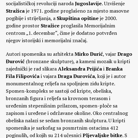
socijalističkoj revoluciji naroda
Jugoslavije
.
Uzvišenje
Stražica
je 1971. godine proglašeno za mjesto masovne
pogibije i strijeljanja, a
Skupština opštine
je 2000.
godine prostor
Stražice
proglasila Memorijalnim
centrom „1. decembar“, čime je dodatno potvrđen
njegov istorijski i memorijalni značaj.
Autori spomenika su arhitekta
Mirko Đurić
, vajar
Drago
Đurović
(bronzane skulpture), a kameni mozaik u kripti
zajednički je rad slikara
Aleksandra Prijića
i
Branka
Fila Filipovića
i vajara
Draga Đurovića
, koji je i autor
monumentalnog reljefa na spoljnjem zidu kripte.
Spomen-kompleks se sastoji od kripte, obeliska,
bronzanih figura i reljefa sa krovnom terasom i
uređenim stepenišnim prilazom, spomen-ploče sa
zapisom i uređene i održavane okoline. Oko centralnog
obeliska nalazi se sedam bronzanih skulptura. U kripti
spomenika je sarkofag sa posmrtnim ostacima 412
poginulih, od kojih su 214 učesnici
Pljevaljske bitke
. S