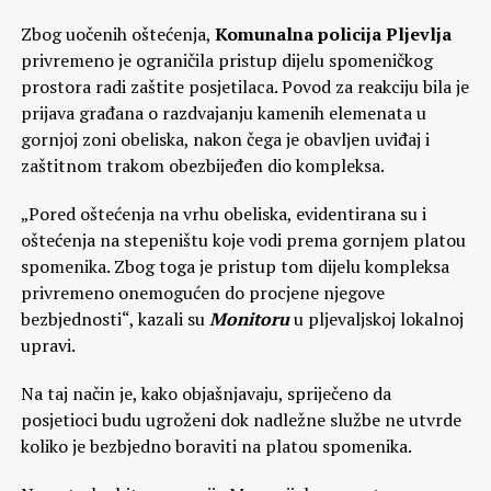
Zbog uočenih oštećenja,
Komunalna policija Pljevlja
privremeno je ograničila pristup dijelu spomeničkog
prostora radi zaštite posjetilaca. Povod za reakciju bila je
prijava građana o razdvajanju kamenih elemenata u
gornjoj zoni obeliska, nakon čega je obavljen uviđaj i
zaštitnom trakom obezbijeđen dio kompleksa.
„Pored oštećenja na vrhu obeliska, evidentirana su i
oštećenja na stepeništu koje vodi prema gornjem platou
spomenika. Zbog toga je pristup tom dijelu kompleksa
privremeno onemogućen do procjene njegove
bezbjednosti“, kazali su
Monitoru
u pljevaljskoj lokalnoj
upravi.
Na taj način je, kako objašnjavaju, spriječeno da
posjetioci budu ugroženi dok nadležne službe ne utvrde
koliko je bezbjedno boraviti na platou spomenika.