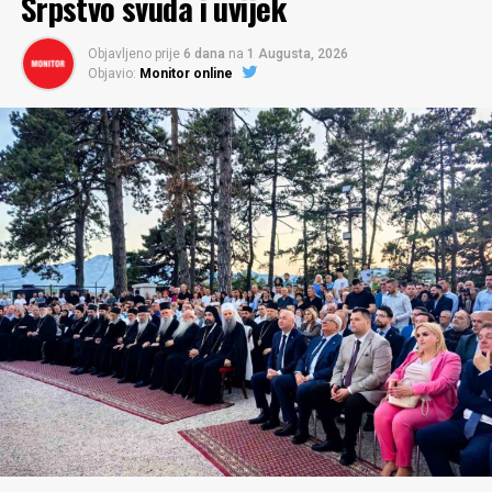
Srpstvo svuda i uvijek
Objavljeno prije
6 dana
na
1 Augusta, 2026
Objavio:
Monitor online