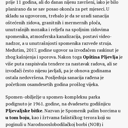
prije 11 godina, ali do danas nijesu završeni, iako je bilo
planirano da se sav posao okonča za pet mjeseci. U
skladu sa ugovorom, trebalo je da se uradi sanacija
oštećenih zidova, granitnih i mermernih ploča,
unutrašnjih mozaika i reljefa na spoljnim zidovima
spomenika, atmosferska kanalizacija, postavi video-
nadzor, a u unutrašnjosti spomenika razvede struja.
Međutim, 2017. godine ugovor sa izvođačem raskinut je
zbog kašnjenja i sporova. Nakon toga
Opština Pljevlja
je
više puta raspisivala tendere za nastavak radova, ali se
izvođači često nijesu javljali, pa je obnova godinama
ostala nedovršena. Posljednja sanacija rađena je
početkom osamdesetih godina prošlog vijeka.
Spomen-obilježje u spomen-kompleksu parka
podignuto je 1961. godine, na dvadesetu godišnjicu
Pljevaljske bitke
. Nazvan je Spomenik palim borcima u
u tom boju
, kao i žrtvama fašističkog terora koji su
poginuli u Narodnooslobodilačkoj borbi (NOB) i