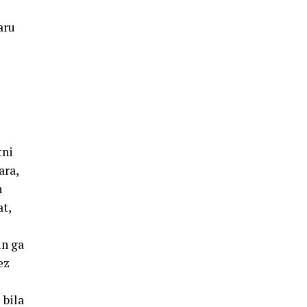
aru
tni
ara,
n
at,
in ga
ez
 bila