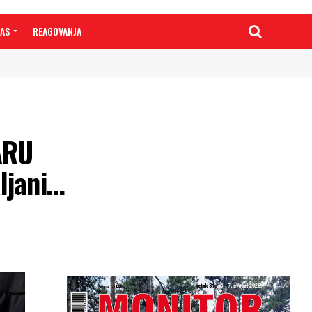
NAS
REAGOVANJA
ARU
ljani…