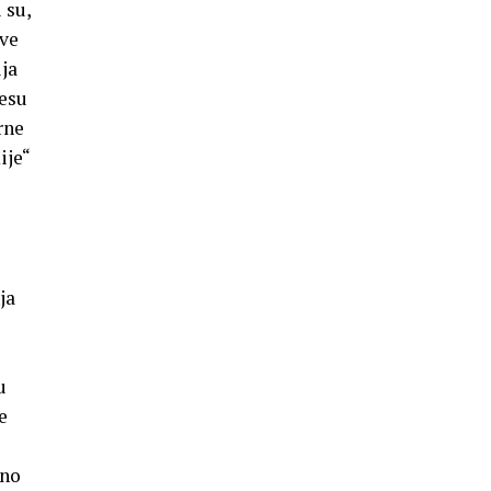
 su,
ove
ja
jesu
rne
ije“
ja
u
e
dno