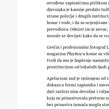
utvrđeno zapisnicima prilikom 
djevojaka je kasnije predalo tuž
strane policije i drugih instituc
hrane i vode, i da su ucjenjivan
prevodioca. Oduzet im je novac,
morale se dovijati kako da se vra
Grečin i profesionalni fotograf 
magazina
Playboy
u kome su više
tvrdi da mu je hapšenje namješt
prostitucijom od lokalnih ljud
Apelacioni sud je rješenjem od 1
dokaza u formi zapisnika i nave
dati razlozi nisu dovoljni i valj
koja su prisustvovala pretresu n
bez prisustva tumača mogla stavi