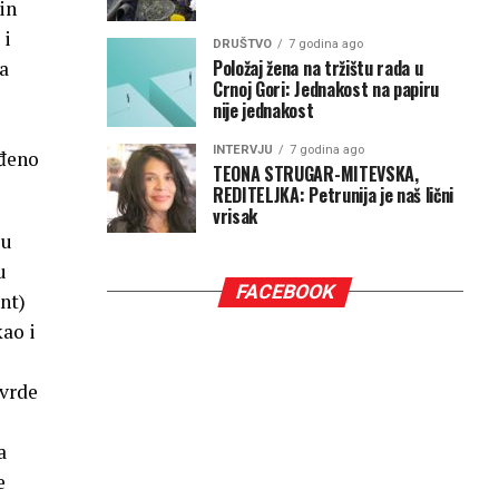
in
i
DRUŠTVO
7 godina ago
Položaj žena na tržištu rada u
na
Crnoj Gori: Jednakost na papiru
nije jednakost
o
INTERVJU
7 godina ago
ađeno
TEONA STRUGAR-MITEVSKA,
REDITELJKA: Petrunija je naš lični
vrisak
 u
u
FACEBOOK
nt)
ao i
Tvrde
a
e