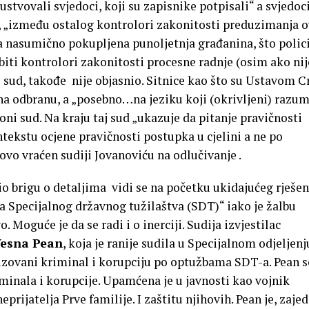
ustvovali svjedoci, koji su zapisnike potpisali“ a svjedoci
 „između ostalog kontrolori zakonitosti preduzimanja 
 nasumično pokupljena punoljetnja građanina, što polici
biti kontrolori zakonitosti procesne radnje (osim ako ni
i sud, takođe nije objasnio. Sitnice kao što su Ustavom C
na odbranu, a „posebno…na jeziku koji (okrivljeni) razum
oni sud. Na kraju taj sud „ukazuje da pitanje pravičnosti
tekstu ocjene pravičnosti postupka u cjelini a ne po
vo vraćen sudiji Jovanoviću na odlučivanje .
io brigu o detaljima vidi se na početku ukidajućeg rješen
ba Specijalnog državnog tužilaštva (SDT)“ iako je žalbu
. Moguće je da se radi i o inerciji. Sudija izvjestilac
esna Pean
, koja je ranije sudila u Specijalnom odjeljenj
izovani kriminal i korupciju po optužbama SDT-a. Pean s
riminala i korupcije. Upamćena je u javnosti kao vojnik
rijatelja Prve familije. I zaštitu njihovih. Pean je, zaje