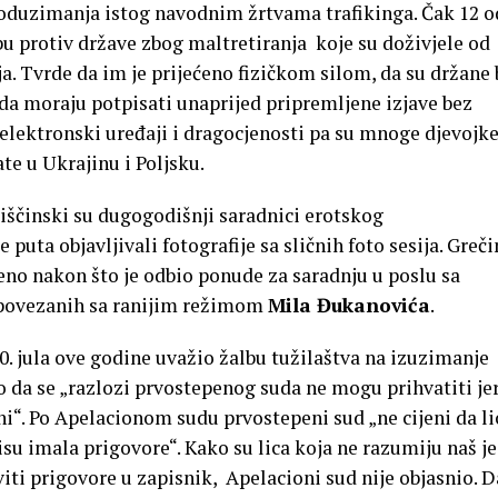
oduzimanja istog navodnim žrtvama trafikinga. Čak 12 o
bu protiv države zbog maltretiranja koje su doživjele od
ija. Tvrde da im je prijećeno fizičkom silom, da su držane
e da moraju potpisati unaprijed pripremljene izjave bez
 elektronski uređaji i dragocjenosti pa su mnoge djevojk
te u Ukrajinu i Poljsku.
Liščinski su dugogodišnji saradnici erotskog
 puta objavljivali fotografije sa sličnih foto sesija. Greči
eno nakon što je odbio ponude za saradnju u poslu sa
i povezanih sa ranijim režimom
Mila Đukanovića
.
0. jula ove godine uvažio žalbu tužilaštva na izuzimanje
o da se „razlozi prvostepenog suda ne mogu prihvatiti je
ani“. Po Apelacionom sudu prvostepeni sud „ne cijeni da li
isu imala prigovore“. Kako su lica koja ne razumiju naš je
ti prigovore u zapisnik, Apelacioni sud nije objasnio. D