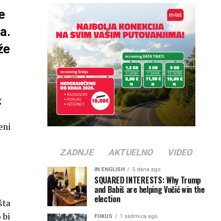
e
a.
že
g
eni
ZADNJE
AKTUELNO
VIDEO
IN ENGLISH
5 dana ago
SQUARED INTERESTS: Why Trump
and Babiš are helping Vučić win the
election
šta
 bi
FOKUS
1 sedmica ago