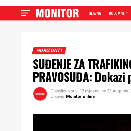
GLAVNA
KOLUMNE
HORIZONTI
SUĐENJE ZA TRAFIKI
PRAVOSUĐA: Dokazi pra
Objavljeno prije
12 mjeseci
na
23 Augusta,
Objavio:
Monitor online