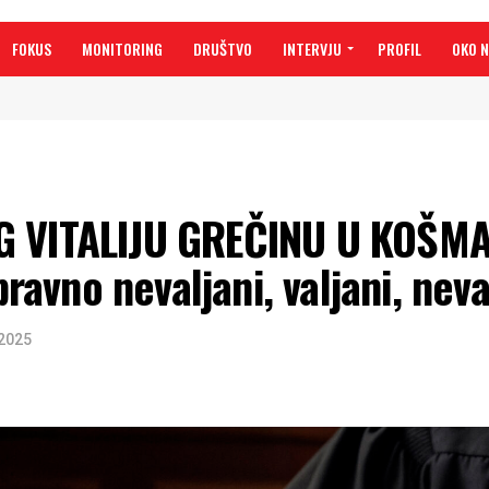
FOKUS
MONITORING
DRUŠTVO
INTERVJU
PROFIL
OKO 
NG VITALIJU GREČINU U KOŠM
vno nevaljani, valjani, neva
 2025