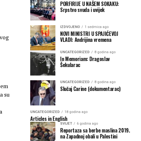
PORFIRIJE U NAŠEM SOKAKU:
Srpstvo svuda i uvijek
IZDVOJENO
1 sedmica ago
NOVI MINISTRI U SPAJIĆEVOJ
rvog
VLADI: Andrijina vremena
UNCATEGORIZED
8 godina ago
In Memoriam: Dragoslav
Šekularac
UNCATEGORIZED
8 godina ago
njem
Slučaj Carine (dokumentarac)
a su
a
UNCATEGORIZED
18 godina ago
Articles in English
SVIJET
6 godina ago
Reportaza sa berbe maslina 2019.
na Zapadnoj obali u Palestini