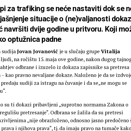
i za trafiking se neće nastaviti dok se n
ašnjenje situacije o (ne)valjanosti dokaz
 navršiti dvije godine u pritvoru. Koji mo
ako optužnica padne
a sudija
Jovan Jovanović
je u slučaju grupe
Vitalija
 ljudi, na ročištu 15. maja ove godine, nakon dugog tajno
zahtjev odbrane i izuzelo iz dokaza zapisnike sa pretresa
a – kao pravno nevaljane dokaze. Naloženo je da se izdvoj
predaju sudiji za istragu na čuvanje i da se„ne mogu se
u“.
to su ti dokazi pribavljeni „suprotno normama Zakona o
gulišu pretresanje“. Odbrana se žalila da su pretresi
krivljenima „nije obrazloženo, odnosno jasno predočeno 
a prava i njihova prava“, tj. da imaju pravo na tumače kako