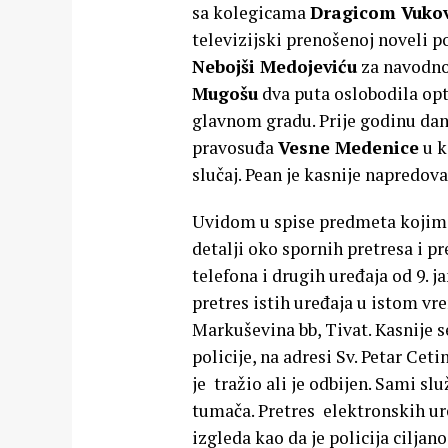
sa kolegicama
Dragicom Vukov
televizijski prenošenoj noveli 
Nebojši Medojeviću
za navodno 
Mugošu
dva puta oslobodila op
glavnom gradu. Prije godinu dana
pravosuđa
Vesne Medenice
u k
slučaj. Pean je kasnije napredova
Uvidom u spise predmeta kojim
detalji oko spornih pretresa i 
telefona i drugih uređaja od 9. j
pretres istih uređaja u istom vr
Markuševina bb, Tivat. Kasnije s
policije, na adresi Sv. Petar Cet
je tražio ali je odbijen. Sami sl
tumača. Pretres elektronskih uređ
izgleda kao da je policija cilja