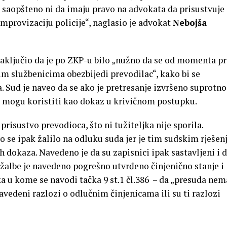
m saopšteno ni da imaju pravo na advokata da prisustvuje
improvizaciju policije“, naglasio je advokat
Nebojša
 zaključio da je po ZKP-u bilo „nužno da se od momenta p
im službenicima obezbijedi prevodilac“, kako bi se
 Sud je naveo da se ako je pretresanje izvršeno suprotno
e mogu koristiti kao dokaz u krivičnom postupku.
risustvo prevodioca, što ni tužiteljka nije sporila.
 se ipak žalilo na odluku suda jer je tim sudskim rješe
h dokaza. Navedeno je da su zapisnici ipak sastavljeni i d
v žalbe je navedeno pogrešno utvrđeno činjenično stanje i
a u kome se navodi tačka 9 st.1 čl.386 – da „presuda nem
navedeni razlozi o odlučnim činjenicama ili su ti razlozi