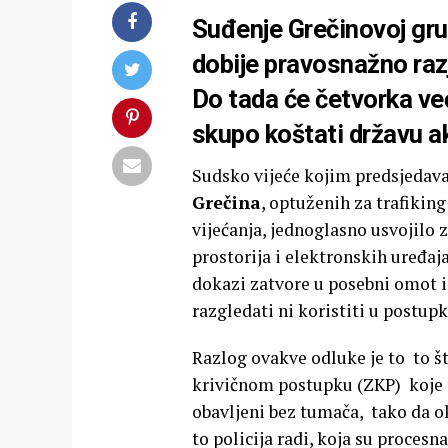
Suđenje Grečinovoj grup
dobije pravosnažno razj
Do tada će četvorka već
skupo koštati državu 
Sudsko vijeće kojim predsjedav
Grečina
, optuženih za trafiking
vijećanja, jednoglasno usvojilo 
prostorija i elektronskih uređaj
dokazi zatvore u posebni omot i 
razgledati ni koristiti u postupk
Razlog ovakve odluke je to to š
krivičnom postupku (ZKP) koje re
obavljeni bez tumača, tako da o
to policija radi, koja su procesn