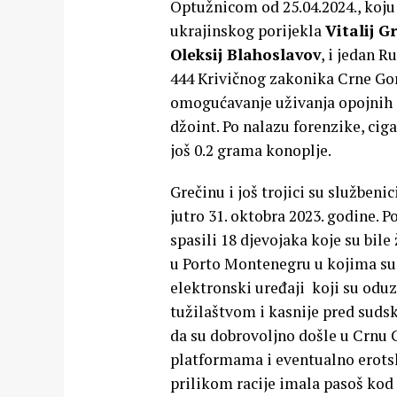
Optužnicom od 25.04.2024., koj
ukrajinskog porijekla
Vitalij G
Oleksij Blahoslavov
, i jedan R
444 Krivičnog zakonika Crne Gore
omogućavanje uživanja opojnih dr
džoint. Po nalazu forenzike, ciga
još 0.2 grama konoplje.
Grečinu i još trojici su službenic
jutro 31. oktobra 2023. godine. P
spasili 18 djevojaka koje su bile
u Porto Montenegru u kojima su o
elektronski uređaji koji su oduz
tužilaštvom i kasnije pred suds
da su dobrovoljno došle u Crnu G
platformama i eventualno erotsk
prilikom racije imala pasoš kod 