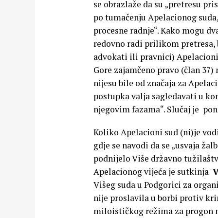
se obrazlaže da su „pretresu pris
po tumačenju Apelacionog suda,
procesne radnje“. Kako mogu dva
redovno radi prilikom pretresa, 
advokati ili pravnici) Apelacion
Gore zajamčeno pravo (član 37) 
nijesu bile od značaja za Apelaci
postupka valja sagledavati u kon
njegovim fazama“. Slučaj je pono
Koliko Apelacioni sud (ni)je vod
gdje se navodi da se „usvaja žal
podnijelo Više državno tužilaštvo
Apelacionog vijeća je sutkinja
V
Višeg suda u Podgorici za organ
nije proslavila u borbi protiv k
miloističkog režima za progon nep