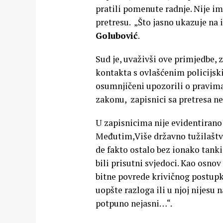
pratili pomenute radnje. Nije i
pretresu. „Što jasno ukazuje na 
Golubović
.
Sud je, uvaživši ove primjedbe,
kontakta s ovlašćenim policijsk
osumnjičeni upozorili o pravima.
zakonu, zapisnici sa pretresa n
U zapisnicima nije evidentirano p
Međutim,Više državno tužilaštvo
de fakto ostalo bez ionako tanki
bili prisutni svjedoci. Kao osno
bitne povrede krivičnog postupk
uopšte razloga ili u njoj nijesu 
potpuno nejasni…“.