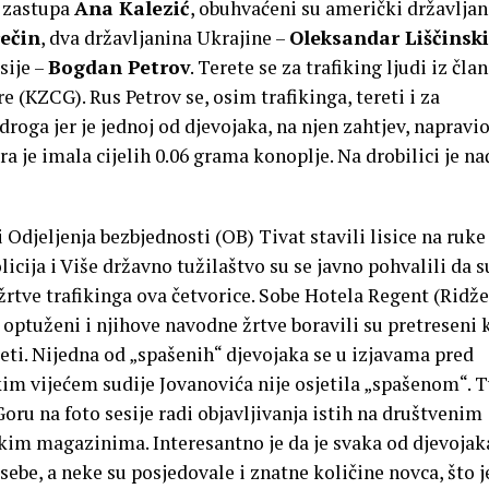
u zastupa
Ana Kalezić
, obuhvaćeni su američki državljan
rečin
, dva državljanina Ukrajine –
Oleksandar Liščinski
usije –
Bogdan Petrov
. Terete se za trafiking ljudi iz čla
 (KZCG). Rus Petrov se, osim trafikinga, tereti i za
oga jer je jednoj od djevojaka, na njen zahtjev, napravi
ra je imala cijelih 0.06 grama konoplje. Na drobilici je n
i Odjeljenja bezbjednosti (OB) Tivat stavili lisice na ruke
olicija i Više državno tužilaštvo su se javno pohvalili da s
 žrtve trafikinga ova četvorice. Sobe Hotela Regent (Ridže
ptuženi i njihove navodne žrtve boravili su pretreseni k
eti. Nijedna od „spašenih“ djevojaka se u izjavama pred
kim vijećem sudije Jovanovića nije osjetila „spašenom“. 
oru na foto sesije radi objavljivanja istih na društvenim
im magazinima. Interesantno je da je svaka od djevojak
sebe, a neke su posjedovale i znatne količine novca, što j