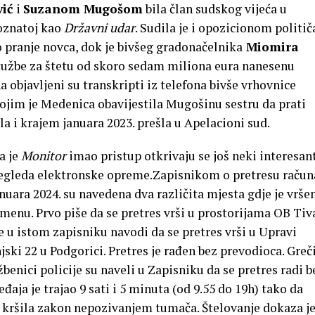
ić
i
Suzanom Mugošom
bila član sudskog vijeća u
poznatoj kao
Državni udar
. Sudila je i opozicionom politič
pranje novca, dok je bivšeg gradonačelnika
Miomira
tužbe za štetu od skoro sedam miliona eura nanesenu
 objavljeni su transkripti iz telefona bivše vrhovnice
ojim je Medenica obavijestila Mugošinu sestru da prati
la i krajem januara 2023. prešla u Apelacioni sud.
a je
Monitor
imao pristup otkrivaju se još neki interesan
pregleda elektronske opreme.Zapisnikom o pretresu račun
anuara 2024. su navedena dva različita mjesta gdje je vrše
emenu. Prvo piše da se pretres vrši u prostorijama OB Tiv
e u istom zapisniku navodi da se pretres vrši u Upravi
injski 22 u Podgorici. Pretres je rađen bez prevodioca. Greč
užbenici policije su naveli u Zapisniku da se pretres radi b
aja je trajao 9 sati i 5 minuta (od 9.55 do 19h) tako da
no kršila zakon nepozivanjem tumača. Štelovanje dokaza je