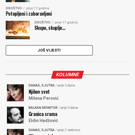
DRUŠTVO
prije 17 godina
Potopljeni i zaboravljeni
DRUŠTVO
prije 17 godina
Skupo, skuplje…
JOŠ VIJESTI
KOLUMNE
DANAS, SJUTRA
/ prije 5 dana
Njihov svet
Milena Perović
BALKAN MONITOR
/ prije 5 dana
Granica srama
Eldin Hadžović
DANAS, SJUTRA
/ prije 2 sedmice