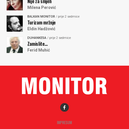
Nije za smjeh
Milena Perović
BALKAN MONITOR
/ prije 2 sedmice
Turizam mržnje
Eldin Hadžović
DUHANKESA
/ prije 2 sedmice
Zamislite…
Ferid Muhić
IMPRESUM