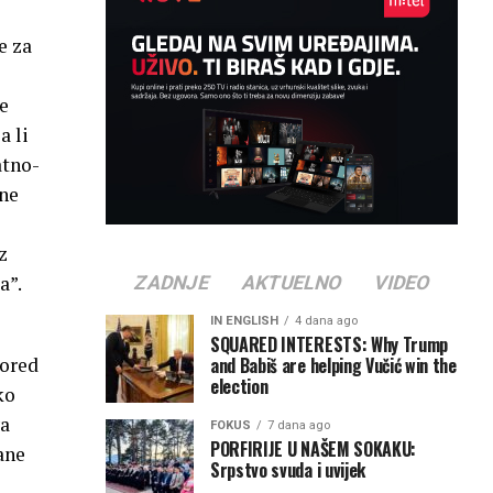
e za
e
a li
atno-
bne
z
a”.
ZADNJE
AKTUELNO
VIDEO
IN ENGLISH
4 dana ago
SQUARED INTERESTS: Why Trump
and Babiš are helping Vučić win the
pored
election
ko
va
FOKUS
7 dana ago
PORFIRIJE U NAŠEM SOKAKU:
ane
Srpstvo svuda i uvijek