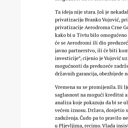
Ta ideja nije stara. Još je neka
privatizaciju Branko Vujović, pr
privatizacije Aerodroma Crne Go
kako bi u Tivtu bilo omogućeno n
će se Aerodromi ili dio preduzeć
javno partnerstvo, ili će biti k
investicije”, cijenio je Vujović 
mogućnosti da preduzeće zadrže
državnih garancija, obezbijede n
Vremena su se promijenila. Ili l
saglasnost na mogući kreditni 
analiza koje pokazuju da bi se u
većem iznosu. Država, dosjetio 
zaduženja. Čudo pa to pravilo ne
u Pljevljima, recimo. Vlada insi