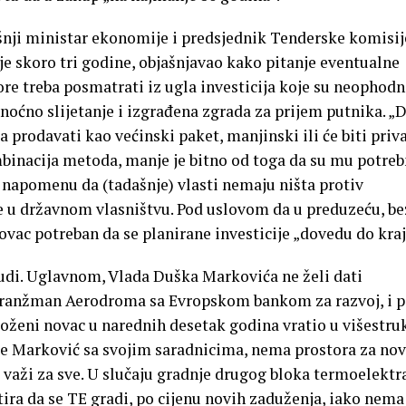
dašnji ministar ekonomije i predsjednik Tenderske komisij
ije skoro tri godine, objašnjavao kako pitanje eventualne
re treba posmatrati iz ugla investicija koje su neophodn
oćno slijetanje i izgrađena zgrada za prijem putnika. „D
a prodavati kao većinski paket, manjinski ili će biti priv
ombinacija metoda, manje je bitno od toga da su mu potre
uz napomenu da (tadašnje) vlasti nemaju ništa protiv
 u državnom vlasništvu. Pod uslovom da u preduzeću, be
ovac potreban da se planirane investicije „dovedu do kraj
judi. Uglavnom, Vlada Duška Markovića ne želi dati
aranžman Aerodroma sa Evropskom bankom za razvoj, i 
loženi novac u narednih desetak godina vratio u višestru
se Marković sa svojim saradnicima, nema prostora za no
 važi za sve. U slučaju gradnje drugog bloka termoelektr
stira da se TE gradi, po cijenu novih zaduženja, iako nema