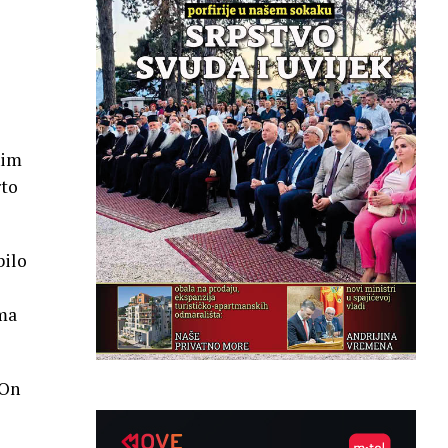
nim
rto
bilo
ama
 On