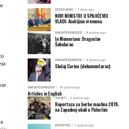
je
IZDVOJENO
7 dana ago
NOVI MINISTRI U SPAJIĆEVOJ
VLADI: Andrijina vremena
UNCATEGORIZED
8 godina ago
In Memoriam: Dragoslav
Šekularac
oj
UNCATEGORIZED
8 godina ago
eja
Slučaj Carine (dokumentarac)
kar
UNCATEGORIZED
18 godina ago
Articles in English
SVIJET
6 godina ago
Reportaza sa berbe maslina 2019.
na Zapadnoj obali u Palestini
da
DRUŠTVO
7 godina ago