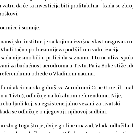
vatru da će ta investicija biti profitabilna – kada se zbro
roškovi.
doumice i sumnje.
ansijske institucije sa kojima izvršna vlast razgovara o
 Vladi tačno podrazumijeva pod šifrom valorizacija
sada nijesmo bili u prilici da saznamo. I to ne uliva spok
vani za budućnost aerodroma u Tivtu. Pa iz Boke stiže id
a referendumu odrede o Vladinom naumu.
sudbini akcionarskog društva Aerodromi Crne Gore, ili ma
m u Tivtu), odlučuje na lokalnom referendumu. Nije,
ebu ljudi koji su egzistencijalno vezani za tivatski
ada se odlučuje o njegovoj i njihovoj sudbini.
o zbog toga što je, dvije godine unazad, Vlada odlučila 