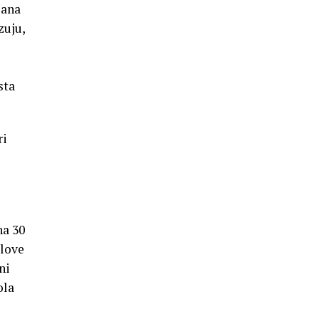
jana
zuju,
sta
ri
na 30
slove
ni
ola