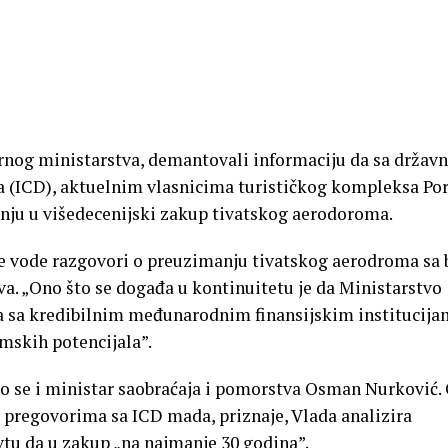
sornog ministarstva, demantovali informaciju da sa držav
a (ICD), aktuelnim vlasnicima turističkog kompleksa Po
nju u višedecenijski zakup tivatskog aerodoroma.
 se vode razgovori o preuzimanju tivatskog aerodroma sa 
va. „Ono što se događa u kontinuitetu je da Ministarstvo
a sa kredibilnim međunarodnim finansijskim institucij
mskih potencijala”.
sio se i ministar saobraćaja i pomorstva Osman Nurković.
o pregovorima sa ICD mada, priznaje, Vlada analizira
tu da u zakup „na najmanje 30 godina”.