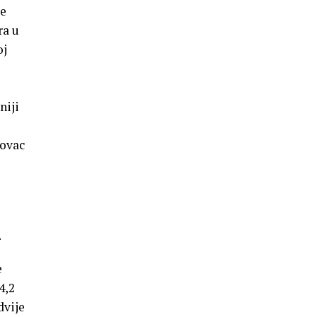
se
ra u
oj
niji
novac
.
e
4,2
dvije