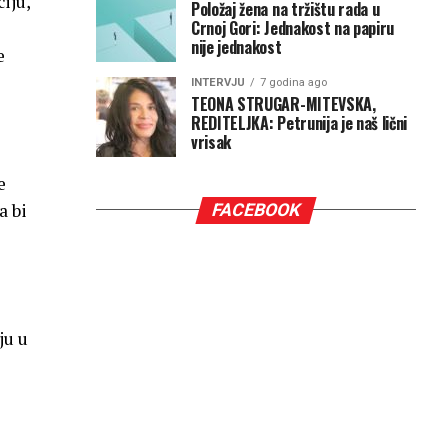
iju,
Položaj žena na tržištu rada u
Crnoj Gori: Jednakost na papiru
nije jednakost
e
INTERVJU
7 godina ago
TEONA STRUGAR-MITEVSKA,
REDITELJKA: Petrunija je naš lični
vrisak
e
a bi
FACEBOOK
ju u