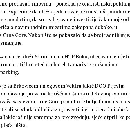
smo prodavali imovinu – ponekad je ona, istinski, poklan
titore spremne da obezbijede novac, rekonstruši, moderni
 se, međutim, da su realizovane investicije čak manje od
 priča o novim radnim mjestima zakopana duboko, u
a Crne Gore. Nakon što se pokazalo da se broj radnih mje
– smanjuje.
ao da će uloži 64 miliona u HTP Boku, obećavao je i četi
Firma je otišla u stečaj a hotel Tamaris je srušen i na
parking.
o je sa Brkovićem i njegovom Vektra Jakić DOO Pljevlja
 o davanju prava na korišćenje šuma u državnoj svojini 
vača sa sjevera Crne Gore ponudio je bolje finansijske u
e ali se Vlada odlučila za „investicije” u preradu i obeća
a Jakić još nije spremna za proizvodnju, sječe otprilike p
plaća ništa.