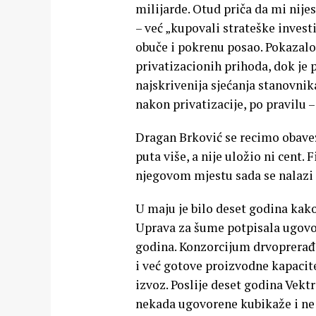
milijarde. Otud priča da mi nije
– već „kupovali strateške inves
obuče i pokrenu posao. Pokazalo
privatizacionih prihoda, dok je
najskrivenija sjećanja stanovnik
nakon privatizacije, po pravilu 
Dragan Brković se recimo obavez
puta više, a nije uložio ni cent. 
njegovom mjestu sada se nalazi 
U maju je bilo deset godina kak
Uprava za šume potpisala ugovor
godina. Konzorcijum drvoprerađi
i već gotove proizvodne kapacitet
izvoz. Poslije deset godina Vektr
nekada ugovorene kubikaže i ne 