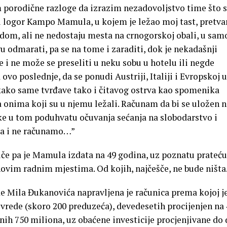
m porodične razloge da izrazim nezadovoljstvo time što 
 logor Kampo Mamula, u kojem je ležao moj tast, pretva
om, ali ne nedostaju mesta na crnogorskoj obali, u sam
u odmarati, pa se na tome i zaraditi, dok je nekadašnji
e i ne može se preseliti u neku sobu u hotelu ili negde
 ovo poslednje, da se ponudi Austriji, Italiji i Evropskoj u
kako same tvrđave tako i čitavog ostrva kao spomenika
onima koji su u njemu ležali. Računam da bi se uložen 
ike u tom poduhvatu očuvanja sećanja na slobodarstvo i
da i ne računamo…”
priče pa je Mamula izdata na 49 godina, uz poznatu prateću
novim radnim mjestima. Od kojih, najčešče, ne bude ništa
Mila Đukanovića napravljena je računica prema kojoj j
vrede (skoro 200 preduzeća), devedesetih procijenjen na 
nih 750 miliona, uz obaćene investicije procjenjivane do 