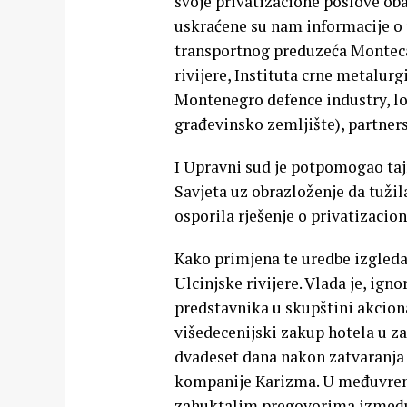
svoje privatizacione poslove oba
uskraćene su nam informacije o p
transportnog preduzeća Montecar
rivijere, Instituta crne metalu
Montenegro defence industry, lok
građevinsko zemljište), partne
I Upravni sud je potpomogao ta
Savjeta uz obrazloženje da tužil
osporila rješenje o privatizacio
Kako primjena te uredbe izgleda
Ulcinjske rivijere. Vlada je, ig
predstavnika u skupštini akciona
višedecenijski zakup hotela u za
dvadeset dana nakon zatvaranja t
kompanije Karizma. U međuvreme
zahuktalim pregovorima između p