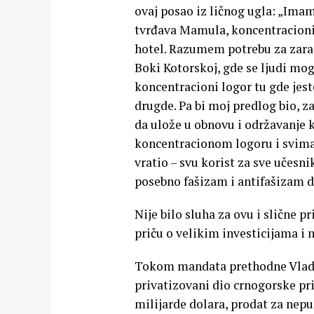
ovaj posao iz ličnog ugla: „Ima
tvrđava Mamula, koncentracioni
hotel. Razumem potrebu za zarad
Boki Kotorskoj, gde se ljudi mog
koncentracioni logor tu gde jest
drugde. Pa bi moj predlog bio, za
da ulože u obnovu i održavanje 
koncentracionom logoru i svima 
vratio – svu korist za sve učesn
posebno fašizam i antifašizam 
Nije bilo sluha za ovu i slične 
priču o velikim investicijama i 
Tokom mandata prethodne Vlade 
privatizovani dio crnogorske pri
milijarde dolara, prodat za nepu