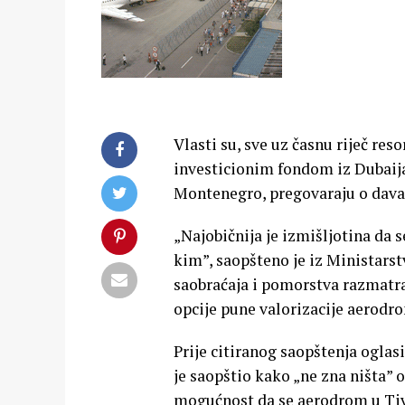
Vlasti su, sve uz časnu riječ re
investicionim fondom iz Dubaij
Montenegro, pregovaraju o dava
„Najobičnija je izmišljotina da
kim”, saopšteno je iz Ministarst
saobraćaja i pomorstva razmatr
opcije pune valorizacije aerodro
Prije citiranog saopštenja ogla
je saopštio kako „ne zna ništa” 
mogućnost da se aerodrom u Tiv