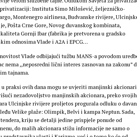
vije velom službene tajne. Odlukom Savjeta za privatizac
rivatizaciji: Instituta Simo Milošević, željezničko-
go, Montenegro airlinesa, Budvanske rivijere, Ulcinjsk
rgije, Pošta Crne Gore, Novog duvanskog kombinata,
aliteta Gornji Ibar (fabrika je pretvorena u gradsko
rskim odnosima Vlade i A2A i EPCG…
jnovitost Vlade odbijajući tužbu MANS-a povodom uredb
ac nema ,,neposredni lični interes zasnovan na zakonu” d
nim tajnama.
 u praksi ovih dana mogu se uvjeriti manjinski akcionari
norišući nezadovoljstvo manjinskih akcionara, preko svojih
ra Ulcinjske rivijere proljetos progurala odluku o davan
leđu Velike plaže: Olimpik, Belvi i kampa Neptun. Sada,
endera, kriju se detalji jedine prispjele ponude od
nu, do malih akcionara stižu informacije ne samo o
redstavnika vlasti i Karizme, već i o tome ko će od