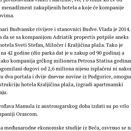
ći menadžment zakupljenih hotela a koje će kompanije
ovima.
nari Budvanske rivijere i stanovnici Budve. Vlada je 2014.
a da se sa kompanijom Adriatik propertis potpiše aneks
tela Sveti Stefan, Miločer i Kraljičina plaža. Tako je
na 42 godine (dio parka dat je u zakup od 90 godina) a
 iako kompanija grčkog milionera Petrosa Statisa godin
agomilani dugovi od 2,6 miliona nijesu isplaćeni ni nako
u dva portala i dvije dnevne novine iz Podgorice, omog
trukciju hotela Kraljičina plaža, izgradi apartmanski
aju.
tvrđava Mamula iz austrougarskog doba izdati su po vrlo
mpaniji Orascom.
 za međunarodne ekonomske studije iz Beča, osvrnuo se n