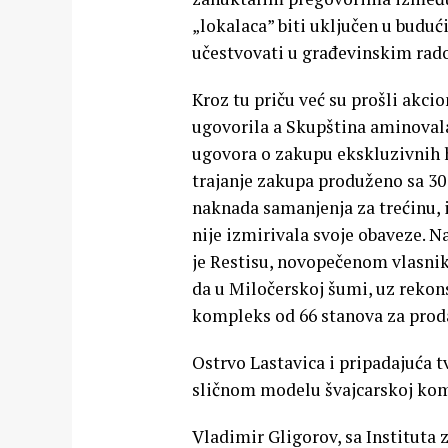
„lokalaca” biti uključen u budu
učestvovati u građevinskim rad
Kroz tu priču već su prošli akcio
ugovorila a Skupština aminoval
ugovora o zakupu ekskluzivnih ho
trajanje zakupa produženo sa 30 
naknada samanjenja za trećinu,
nije izmirivala svoje obaveze. N
je Restisu, novopečenom vlasnik
da u Miločerskoj šumi, uz rekons
kompleks od 66 stanova za prod
Ostrvo Lastavica i pripadajuća 
sličnom modelu švajcarskoj ko
Vladimir Gligorov, sa Instituta