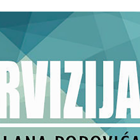
mpističkom raspadu, osamdesetogodišnjeg međunarodnog
h posle Drugog svetskog rata. Za njegovo razumevanje,
 uputim na teoriju haosa Ilje Prigožina. Koja polazi od
otežnih stanja sistema, u kojima važe zakoni njutnovske
a koja su daleko od ravnoteže, u kojima važe zakoni nove,
postnjutnovske fizike.
u postnjutnovskim vremenima, samo što toga još uvek nije
luta u haosu. U borislavpekićevskim vremenima čuda. Ili,
metafora pokreta leptirovih krila samog Ilje Prigožina, u
 su daleko od ravnoteže, u kojima čak i najmanji pokret
la u Pekingu, može da izazove zemljotres u Los Anđelesu.
stanja sveta, trajaće još najmanje nekoliko decenija. Kao
ko se to danas eufemistički kaže, čak i za najveće entitete
i o našoj maloj i jedinoj, da i ne govorimo. Zbog toga će,