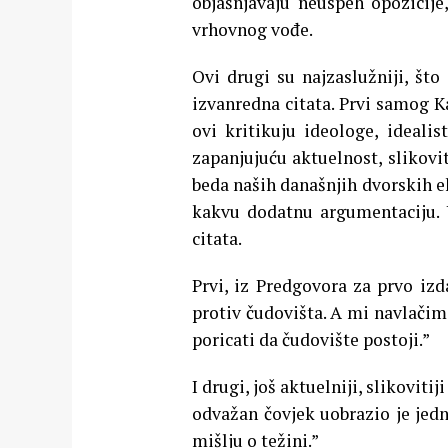
objašnjavaju neuspeh opozicije
vrhovnog vođe.
Ovi drugi su najzaslužniji, što
izvanredna citata. Prvi samog K
ovi kritikuju ideologe, idealis
zapanjujuću aktuelnost, slikovit
beda naših današnjih dvorskih ek
kakvu dodatnu argumentaciju. 
citata.
Prvi, iz Predgovora za prvo izd
protiv čudovišta. A mi navlači
poricati da čudovište postoji.”
I drugi, još aktuelniji, slikovit
odvažan čovjek uobrazio je jedn
mišlju o težini.”