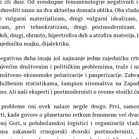
i zli dusi.
Od sveukupne fenomenologije negativnih i
dsrediti samo na dva aktuelna domaća oblika. Oba vlada
 je vulgarni materijalizam, drugi vulgarni idealizam,
lizam, prvi tehnokratizam, drugi postmodernizam. 
duh, drugi, obrnuto, hipertrofira duh a atrofira materiju. I
ajedničku majku, dijalektiku.
negativna duha imaju još najmanje jednu zajedničku crt
jvećim društvenim i političkim problemima, traže i n
ruštveno-ekonomske polarizacije i pauperizacije. Zahva
 službenim statistikama, šampion siromaštva na Zap
mo. Ali naši eksperti i postmodernisti o ovome stoički ću
 probleme oni uvek nalaze negde drugo. Prvi, samoz
rti, kada govore o planetarno retkom fenomenu već dva
oj Gori, u polubožanskoj logistici i organizaciji vlad
eoma zakasneli crnogorski dvorski postmodernisti, 