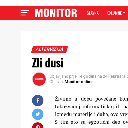
GLAVNA
KOLUMNE
ALTERVIZIJA
Zli dusi
Objavljeno prije
14 godina
na
24 Februara,
Objavio:
Monitor online
Živimo u dobu povećane komp
takozvanoj informatičkoj ili n
između materije i duha, ovo vr
S tim što su egzotični deo ove