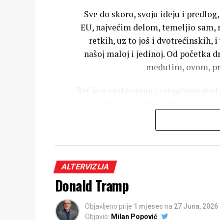
Sve do skoro, svoju ideju i predlog
EU, najvećim delom, temeljio sam, n
retkih, uz to još i dvotrećinskih,
našoj maloj i jedinoj. Od početka
međutim, ovom, pre
Reč je o ekstremnoj i vrtoglavoj desta
mandatom usledila. Što mene, u nače
kao učenik Imanuela Volerstina i I
nastupanja, već dugo znao, ali me je
Što mi se već dešavalo. Na primer i 
ALTERVIZIJA
sam, u tekstovima koji su mu pr
Donald Tramp
analitički, bio predvideo,
iznenadilo. Valjda, ovo sam se
Objavljeno prije
1 mjesec
na
27 Juna, 2026
Objavio:
Milan Popović
post