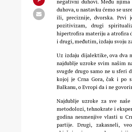
negativni duhovi. Među njima 
duhova, u nastavku ćemo se usre
ili, preciznije, dvorska. Prvi
pozitivizam, drugi spiritua
hipertrofira materiju a atrofira 
i drugi, međutim, izdaju svoju z
Uz izdaju dijalektike, ova dva 
najdublje uzroke svim našim na
svugde drugo samo ne u sferi d
kojoj je Crna Gora, čak i po
Balkanu, o Evropi da i ne govori
Najdublje uzroke za sve naše
metodolozi, tehnokrate i ekspe
godina nesmenjive vlasti u Crn
partije. Drugi, zakasneli, v