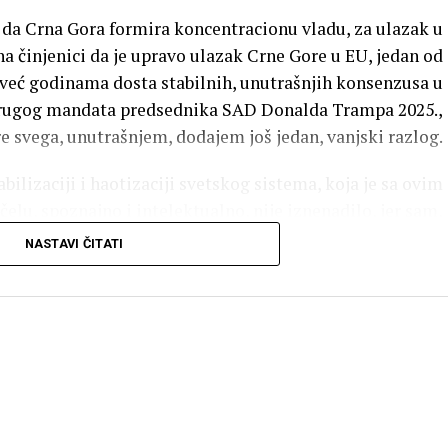
, da Crna Gora formira koncentracionu vladu, za ulazak u
a činjenici da je upravo ulazak Crne Gore u EU, jedan od
 i već godinama dosta stabilnih, unutrašnjih konsenzusa u
 drugog mandata predsednika SAD Donalda Trampa 2025.,
 svega, unutrašnjem, dodajem još jedan, vanjski razlog.
bilizaciji i haotizaciji svetskog sistema, koja je sa ovim
lu, spoznajno i intelektualno, nije iznenadilo, jer sam,
lje Prigožina, za mogućnost odnosno verovatnoću njenog
NASTAVI ČITATI
 njena spektakularna trampistička premijera, psihološki,
ipak, iznenadila.
sa raspadom Jugoslavije 1989-1991. Sećam se, i taj raspad
ethodili, čak i nekoliko godina pre njegovog nastupanja,
 ali me je samo njegovo nastupanje, isto tako, psihološki,
bi kasnije tako tumačio, zbog neke neobične razlike, koja
oji između intelektualne spoznaje i životne psihologije.