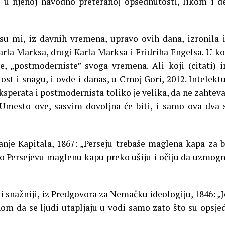
, u njenoj navodno preteranoj opsednutosti, likom i 
 su mi, iz davnih vremena, upravo ovih dana, izronila 
arla Marksa, drugi Karla Marksa i Fridriha Engelsa. U k
te, „postmoderniste” svoga vremena. Ali koji (citati) 
ost i snagu, i ovde i danas, u Crnoj Gori, 2012. Intelekt
sperata i postmodernista toliko je velika, da ne zahteva
Umesto ove, sasvim dovoljna će biti, i samo ova dva 
anje Kapitala, 1867: „Perseju trebaše maglena kapa za 
mo Persejevu maglenu kapu preko ušiju i očiju da uzmo
iji i snažniji, iz Predgovora za Nemačku ideologiju, 1846: „
om da se ljudi utapljaju u vodi samo zato što su opsje