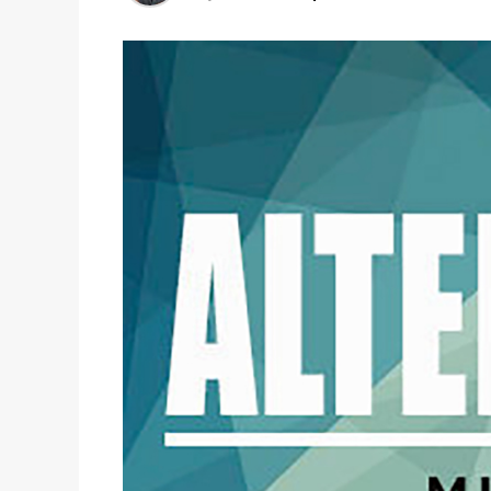
Ali, da se vratim aktuelnom, tra
sistema, uspostavljenog odma
zainteresovane moram još jednom da
krucijalne razlike između ravn
fizike, i stanja sistem
Po Ilji Prigožinu, naš svet već živi 
svestan, pa zbog toga još uvek p
kako to slikovito kaže, čuvena 
vremenima i stanjima sistema koja
leptirovih kri
A ovakva haotična i poluhaotična 
takva, ona će sve više biti izazov, ka
i sile ovog sveta. O onim drugim, pa 