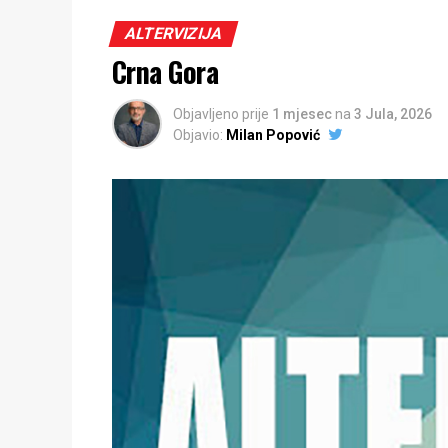
ALTERVIZIJA
Crna Gora
Objavljeno prije
1 mjesec
na
3 Jula, 2026
Objavio:
Milan Popović