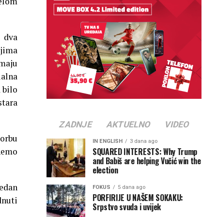
delom
i dva
ojima
imaju
ualna
 bilo
stara
ZADNJE
AKTUELNO
VIDEO
borbu
IN ENGLISH
3 dana ago
SQUARED INTERESTS: Why Trump
gnemo
and Babiš are helping Vučić win the
election
Jedan
FOKUS
5 dana ago
PORFIRIJE U NAŠEM SOKAKU:
dnuti
Srpstvo svuda i uvijek