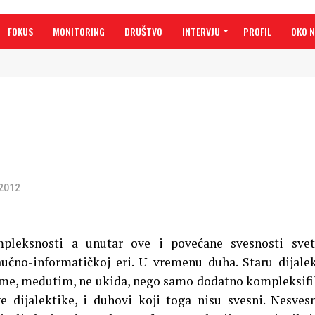
FOKUS
MONITORING
DRUŠTVO
INTERVJU
PROFIL
OKO 
 2012
leksnosti a unutar ove i povećane svesnosti svet
aučno-informatičkoj eri. U vremenu duha. Staru dijale
eme, međutim, ne ukida, nego samo dodatno kompleksifi
 dijalektike, i duhovi koji toga nisu svesni. Nesvesn