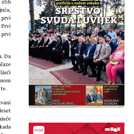
 zlih
juća,
 prvi
Prvi
 prvi
u. Da
alaze
ljući
adnom
te.
vani
deset
ajuće
kada