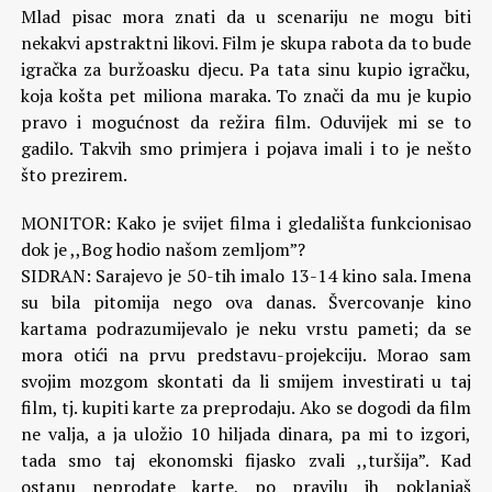
Mlad pisac mora znati da u scenariju ne mogu biti
nekakvi apstraktni likovi. Film je skupa rabota da to bude
igračka za buržoasku djecu. Pa tata sinu kupio igračku,
koja košta pet miliona maraka. To znači da mu je kupio
pravo i mogućnost da režira film. Oduvijek mi se to
gadilo. Takvih smo primjera i pojava imali i to je nešto
što prezirem.
MONITOR: Kako je svijet filma i gledališta funkcionisao
dok je ,,Bog hodio našom zemljom”?
SIDRAN: Sarajevo je 50-tih imalo 13-14 kino sala. Imena
su bila pitomija nego ova danas. Švercovanje kino
kartama podrazumijevalo je neku vrstu pameti; da se
mora otići na prvu predstavu-projekciju. Morao sam
svojim mozgom skontati da li smijem investirati u taj
film, tj. kupiti karte za preprodaju. Ako se dogodi da film
ne valja, a ja uložio 10 hiljada dinara, pa mi to izgori,
tada smo taj ekonomski fijasko zvali ,,turšija”. Kad
ostanu neprodate karte, po pravilu ih poklanjaš