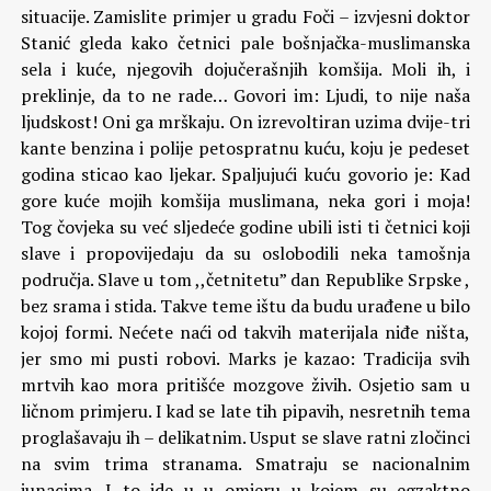
situacije. Zamislite primjer u gradu Foči – izvjesni doktor
Stanić gleda kako četnici pale bošnjačka-muslimanska
sela i kuće, njegovih dojučerašnjih komšija. Moli ih, i
preklinje, da to ne rade… Govori im: Ljudi, to nije naša
ljudskost! Oni ga mrškaju. On izrevoltiran uzima dvije-tri
kante benzina i polije petospratnu kuću, koju je pedeset
godina sticao kao ljekar. Spaljujući kuću govorio je: Kad
gore kuće mojih komšija muslimana, neka gori i moja!
Tog čovjeka su već sljedeće godine ubili isti ti četnici koji
slave i propovijedaju da su oslobodili neka tamošnja
područja. Slave u tom ,,četnitetu” dan Republike Srpske ,
bez srama i stida. Takve teme ištu da budu urađene u bilo
kojoj formi. Nećete naći od takvih materijala niđe ništa,
jer smo mi pusti robovi. Marks je kazao: Tradicija svih
mrtvih kao mora pritišće mozgove živih. Osjetio sam u
ličnom primjeru. I kad se late tih pipavih, nesretnih tema
proglašavaju ih – delikatnim. Usput se slave ratni zločinci
na svim trima stranama. Smatraju se nacionalnim
junacima. I to ide u u omjeru u kojem su egzaktno