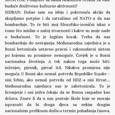
buduće društveno-kulturne aktivnosti?
SIDRAN: Došao sam na ideju i pokrenuću akciju da
skupljamo potpise i da zatražimo od NATO-a da nas
bombarduje. To će biti moj filozofsko-ironični iskaz o
tome što mislim o našoj stvarnosti i kakve su moje nade
u budućnost. To je logičan korak. Treba da nas
bombarduju do nestajanja. Međunarodna zajednica je u
Bosni betonirala ustavno-pravni i zakonodavni sistem
po kojemu su promjene nemoguće. Čovjek je u Bosni
nacionalna životinja. A tek nakon toga može biti:
inženjer, pjesnik, pjevač itd. Nikakva promjena nije
moguća. U Bosni ako nemaš potvrdu Republike Srpske –
nisi Srbin, ako nemaš potvrdu od HDZ-a nisi Hrvat…
Međunarodna zajednica nas je zabetonirala. To je
licemjerje i oni jedva čekaju da se Bosna raspadne kao
država. Znate li da u nas postoje škole koje se moraju
isprazniti da bi druga djeca sa nekim drugim
nacionalnim prefiksom došla u termin pohađanja časova.