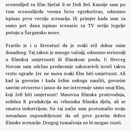
scenoslijed za film Sjećaš li se Doli Bel. Kasnije sam po
tom scenoslijedu veoma brzo egzekutirao, odnosno
ispisao prvu verziju scenarija. Ili primjer kada sam za
samo pet dana ispisao scenario za TV seriju Jegulje
putuju u Šargansko more.
Pravilo je i u literaturi da je svaki stil dobar osim
dosadnog. Taj zakon je mnogo važniji, odnosno seriozniji
u filmskoj umjetnosti ili filmskom poslu. U Herceg
Novom sam održao predavanje zaboravivši izreći takvu
vrstu ograde. Jer ne mora svaki film biti umjetnost. Ali
kad ja govorim i kada želim nekoga naučiti, govorim
sasvim otvoreno i jasno da me interesuje samo onaj film,
koji želi biti umjetnost! Masovna filmska proizvodnja,
solidna B produkcija su vrhunska filmska djela, ali se
smatra industrijom. Na taj način sam protumačio svoju
nenadanu osposobljenost da od prve pravim dobre
filmske scenarije. Drugog tumačenja ne bi mogao znati.