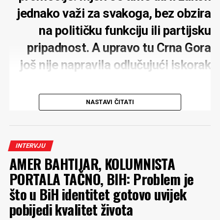
jednako važi za svakoga, bez obzira
na političku funkciju ili partijsku
pripadnost. A upravo tu Crna Gora
još nije napravila odlučujući iskorak
NASTAVI ČITATI
MONITOR:
Zbog gradnje hotelskog kompleksa
kompanije Carine u Baošićima podnijeli ste krivičnu
INTERVJU
prijavu. Što je suština vaše prijave?
AMER BAHTIJAR, KOLUMNISTA
RADULOVIĆ
: Suština prijave prevazilazi ovaj
PORTALA TAČNO, BIH: Problem je
građevinski projekat. Jasno je da su Crnoj Gori potrebne
što u BiH identitet gotovo uvijek
investicije, ali je ozbiljan problem što se one u velikom
pobijedi kvalitet života
broju slučajeva sprovode uz kršenje zakona koje ukazuje
da se radi o korupciji na najvišem nivou. U ovom slučaju