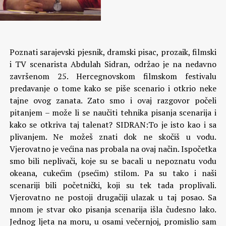
Poznati sarajevski pjesnik, dramski pisac, prozaik, filmski
i TV scenarista Abdulah Sidran, održao je na nedavno
završenom 25. Hercegnovskom filmskom festivalu
predavanje o tome kako se piše scenario i otkrio neke
tajne ovog zanata. Zato smo i ovaj razgovor počeli
pitanjem – može li se naučiti tehnika pisanja scenarija i
kako se otkriva taj talenat?
SIDRAN:To je isto kao i sa
plivanjem. Ne možeš znati dok ne skočiš u vodu.
Vjerovatno je većina nas probala na ovaj način. Ispočetka
smo bili neplivači, koje su se bacali u nepoznatu vodu
okeana, cukećim (psećim) stilom. Pa su tako i naši
scenariji bili početnički, koji su tek tada proplivali.
Vjerovatno ne postoji drugačiji ulazak u taj posao. Sa
mnom je stvar oko pisanja scenarija išla čudesno lako.
Jednog ljeta na moru, u osami večernjoj, promislio sam