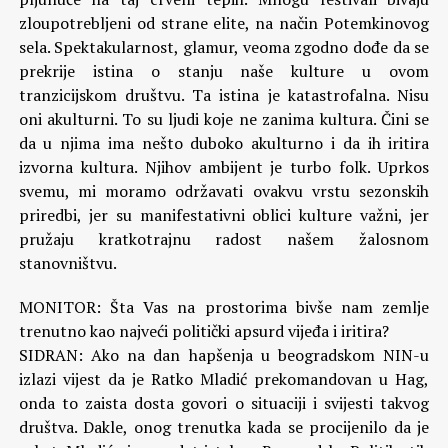
zloupotrebljeni od strane elite, na način Potemkinovog
sela. Spektakularnost, glamur, veoma zgodno dođe da se
prekrije istina o stanju naše kulture u ovom
tranzicijskom društvu. Ta istina je katastrofalna. Nisu
oni akulturni. To su ljudi koje ne zanima kultura. Čini se
da u njima ima nešto duboko akulturno i da ih iritira
izvorna kultura. Njihov ambijent je turbo folk. Uprkos
svemu, mi moramo održavati ovakvu vrstu sezonskih
priredbi, jer su manifestativni oblici kulture važni, jer
pružaju kratkotrajnu radost našem žalosnom
stanovništvu.
MONITOR: Šta Vas na prostorima bivše nam zemlje
trenutno kao najveći politički apsurd vijeđa i iritira?
SIDRAN: Ako na dan hapšenja u beogradskom NIN-u
izlazi vijest da je Ratko Mladić prekomandovan u Hag,
onda to zaista dosta govori o situaciji i svijesti takvog
društva. Dakle, onog trenutka kada se procijenilo da je