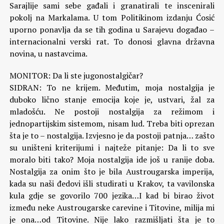
Sarajlije sami sebe gađali i granatirali te inscenirali
pokolj na Markalama. U tom Politikinom izdanju Ćosić
uporno ponavlja da se tih godina u Sarajevu događao –
internacionalni verski rat. To donosi glavna državna
novina, u nastavcima.
MONITOR: Da li ste jugonostalgičar?
SIDRAN: To ne krijem. Međutim, moja nostalgija je
duboko lično stanje emocija koje je, ustvari, žal za
mladošću. Ne postoji nostalgija za režimom i
jednopartijskim sistemom, nisam lud. Treba biti oprezan
šta je to – nostalgija. Izvjesno je da postoji patnja… zašto
su uništeni kriterijumi i najteže pitanje: Da li to sve
moralo biti tako? Moja nostalgija ide još u ranije doba.
Nostalgija za onim što je bila Austrougarska imperija,
kada su naši đedovi išli studirati u Krakov, ta vavilonska
kula gdje se govorilo 700 jezika…I kad bi birao život
između neke Austrougarske carevine i Titovine, milija mi
je ona…od Titovine. Nije lako razmišljati šta je to