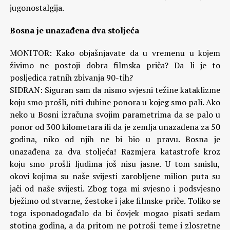
jugonostalgija.
Bosna je unazađena dva stoljeća
MONITOR: Kako objašnjavate da u vremenu u kojem
živimo ne postoji dobra filmska priča? Da li je to
posljedica ratnih zbivanja 90-tih?
SIDRAN: Siguran sam da nismo svjesni težine kataklizme
koju smo prošli, niti dubine ponora u kojeg smo pali. Ako
neko u Bosni izračuna svojim parametrima da se palo u
ponor od 300 kilometara ili da je zemlja unazađena za 50
godina, niko od njih ne bi bio u pravu. Bosna je
unazađena za dva stoljeća! Razmjera katastrofe kroz
koju smo prošli ljudima još nisu jasne. U tom smislu,
okovi kojima su naše svijesti zarobljene milion puta su
jači od naše svijesti. Zbog toga mi svjesno i podsvjesno
bježimo od stvarne, žestoke i jake filmske priče. Toliko se
toga isponadogađalo da bi čovjek mogao pisati sedam
stotina godina, a da pritom ne potroši teme i zlosretne