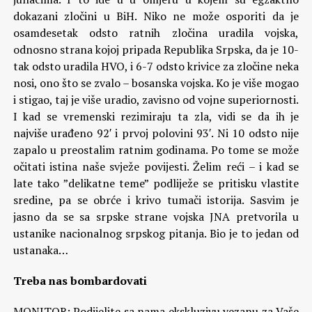
dokazani zločini u BiH. Niko ne može osporiti da je
osamdesetak odsto ratnih zločina uradila vojska,
odnosno strana kojoj pripada Republika Srpska, da je 10-
tak odsto uradila HVO, i 6-7 odsto krivice za zločine neka
nosi, ono što se zvalo – bosanska vojska. Ko je više mogao
i stigao, taj je više uradio, zavisno od vojne superiornosti.
I kad se vremenski rezimiraju ta zla, vidi se da ih je
najviše urađeno 92′ i prvoj polovini 93′. Ni 10 odsto nije
zapalo u preostalim ratnim godinama. Po tome se može
očitati istina naše svježe povijesti. Želim reći – i kad se
late tako ”delikatne teme” podliježe se pritisku vlastite
sredine, pa se obrće i krivo tumači istorija. Sasvim je
jasno da se sa srpske strane vojska JNA pretvorila u
ustanike nacionalnog srpskog pitanja. Bio je to jedan od
ustanaka…
Treba nas bombardovati
MONITOR: Podijelite sa nama ekskluzivu vezanu za Vaše