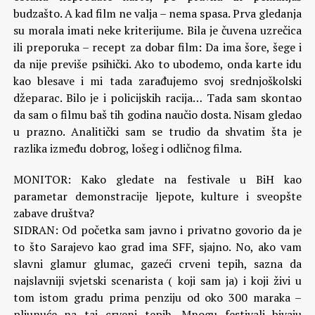
budzašto. A kad film ne valja – nema spasa. Prva gledanja
su morala imati neke kriterijume. Bila je čuvena uzrečica
ili preporuka – recept za dobar film: Da ima šore, šege i
da nije previše psihički. Ako to ubodemo, onda karte idu
kao blesave i mi tada zarađujemo svoj srednjoškolski
džeparac. Bilo je i policijskih racija… Tada sam skontao
da sam o filmu baš tih godina naučio dosta. Nisam gledao
u prazno. Analitički sam se trudio da shvatim šta je
razlika između dobrog, lošeg i odličnog filma.
MONITOR: Kako gledate na festivale u BiH kao
parametar demonstracije ljepote, kulture i sveopšte
zabave društva?
SIDRAN: Od početka sam javno i privatno govorio da je
to što Sarajevo kao grad ima SFF, sjajno. No, ako vam
slavni glamur glumac, gazeći crveni tepih, sazna da
najslavniji svjetski scenarista ( koji sam ja) i koji živi u
tom istom gradu prima penziju od oko 300 maraka –
pljunuće na taj crveni tepih. Mnogu festivali bivaju