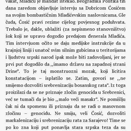
vakat, Mladiću je mandat istekao. Beogradska Politika tih
dana zaredom objavljuje intervju sa Dobricom Ćosićem
na svojim bombastičnim Mladićevskim naslovnicama. Gle
čuda, Ćosić pravi rezime cijelog povjesnog poduhvata.
Trebalo je, dakle, ublažiti (za nepismeno stanovništvo)
šok koji se upravo dogodio predajom đenerala Mladića.
Tim intervjuom očito se daju medijske instrukcije da u
krajnjoj liniji i unatoč svim silnim gubicima u teritorijama
i ljudstvu srpski narod ipak može biti zadovoljani, jer se
prvi put dogodilo da ,,imamo državu na zapadnoj strani
Drine”. To je taj monstruozni mozak, koji licitira
konstatacijom – isplatilo se. Zatim, govori se ,,ne
smijemo dozvoliti srebrenizaciju bosanskog rata”. Iz toga
proizilazi da se ne priznaje zločin genocida u Srebrenici,
već se tumači da je bio ,,malo veći masakr”. Ne pomišlju
čak ni da spomenu ili priznaju da se radi o masovnom
zločinu – genocidu. Ne smiju, veli Ćosić, dozvoliti
markalenizaciju i srebrenizaciju rata za Sarajevo! Time se
po ko zna koji put ponavlja stara srpska teza da su