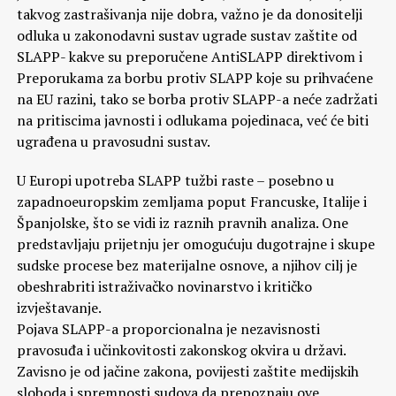
takvog zastrašivanja nije dobra, važno je da donositelji
odluka u zakonodavni sustav ugrade sustav zaštite od
SLAPP- kakve su preporučene AntiSLAPP direktivom i
Preporukama za borbu protiv SLAPP koje su prihvaćene
na EU razini, tako se borba protiv SLAPP-a neće zadržati
na pritiscima javnosti i odlukama pojedinaca, već će biti
ugrađena u pravosudni sustav.
U Europi upotreba SLAPP tužbi raste – posebno u
zapadnoeuropskim zemljama poput Francuske, Italije i
Španjolske, što se vidi iz raznih pravnih analiza. One
predstavljaju prijetnju jer omogućuju dugotrajne i skupe
sudske procese bez materijalne osnove, a njihov cilj je
obeshrabriti istraživačko novinarstvo i kritičko
izvještavanje.
Pojava SLAPP-a proporcionalna je nezavisnosti
pravosuđa i učinkovitosti zakonskog okvira u državi.
Zavisno je od jačine zakona, povijesti zaštite medijskih
sloboda i spremnosti sudova da prepoznaju ove