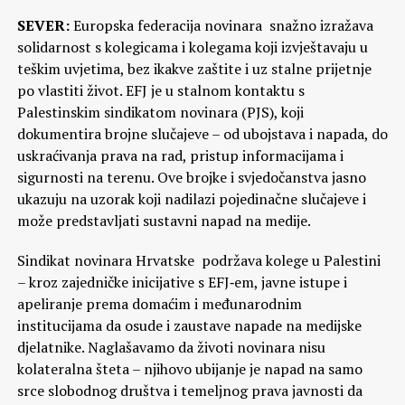
SEVER:
Europska federacija novinara snažno izražava
solidarnost s kolegicama i kolegama koji izvještavaju u
teškim uvjetima, bez ikakve zaštite i uz stalne prijetnje
po vlastiti život. EFJ je u stalnom kontaktu s
Palestinskim sindikatom novinara (PJS), koji
dokumentira brojne slučajeve – od ubojstava i napada, do
uskraćivanja prava na rad, pristup informacijama i
sigurnosti na terenu. Ove brojke i svjedočanstva jasno
ukazuju na uzorak koji nadilazi pojedinačne slučajeve i
može predstavljati sustavni napad na medije.
Sindikat novinara Hrvatske podržava kolege u Palestini
– kroz zajedničke inicijative s EFJ‑em, javne istupe i
apeliranje prema domaćim i međunarodnim
institucijama da osude i zaustave napade na medijske
djelatnike. Naglašavamo da životi novinara nisu
kolateralna šteta – njihovo ubijanje je napad na samo
srce slobodnog društva i temeljnog prava javnosti da