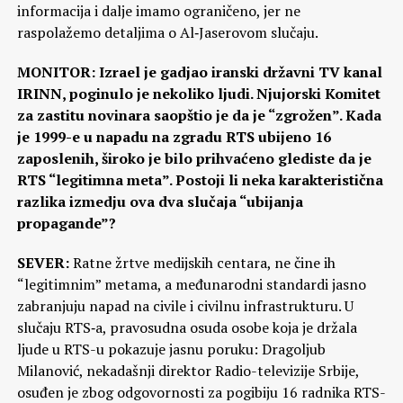
informacija i dalje imamo ograničeno, jer ne
raspolažemo detaljima o Al‑Jaserovom slučaju.
MONITOR: Izrael je gadjao iranski državni TV kanal
IRINN, poginulo je nekoliko ljudi. Njujorski Komitet
za zastitu novinara saopštio je da je “zgrožen”. Kada
je 1999-e u napadu na zgradu RTS ubijeno 16
zaposlenih, široko je bilo prihvaćeno glediste da je
RTS “legitimna meta”. Postoji li neka karakteristična
razlika izmedju ova dva slučaja “ubijanja
propagande”?
SEVER:
Ratne žrtve medijskih centara, ne čine ih
“legitimnim” metama, a međunarodni standardi jasno
zabranjuju napad na civile i civilnu infrastrukturu. U
slučaju RTS‑a, pravosudna osuda osobe koja je držala
ljude u RTS-u pokazuje jasnu poruku: Dragoljub
Milanović, nekadašnji direktor Radio-televizije Srbije,
osuđen je zbog odgovornosti za pogibiju 16 radnika RTS-