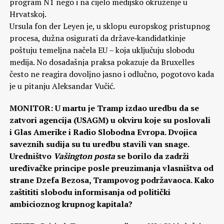
program N1 nego i na cijelo medijsko okruženje u
Hrvatskoj.
Ursula fon der Leyen je, u sklopu europskog pristupnog
procesa, dužna osigurati da države‑kandidatkinje
poštuju temeljna načela EU – koja uključuju slobodu
medija. No dosadašnja praksa pokazuje da Bruxelles
često ne reagira dovoljno jasno i odlučno, pogotovo kada
je u pitanju Aleksandar Vučić.
MONITOR: U martu je Tramp izdao uredbu da se
zatvori agencija (USAGM) u okviru koje su poslovali
i Glas Amerike i Radio Slobodna Evropa. Dvojica
saveznih sudija su tu uredbu stavili van snage.
Uredništvo
Vašington posta
se borilo da zadrži
uređivačke principe posle preuzimanja vlasništva od
strane Dzefa Bezosa, Trampovog podržavaoca. Kako
zaštititi slobodu informisanja od politički
ambicioznog krupnog kapitala?