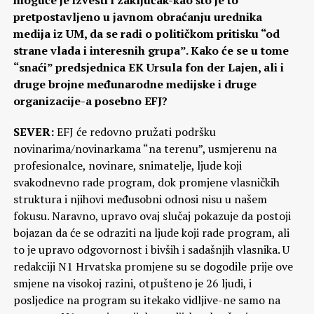
pretpostavljeno u javnom obraćanju urednika
medija iz UM, da se radi o političkom pritisku “od
strane vlada i interesnih grupa”. Kako će se u tome
“snaći” predsjednica EK Ursula fon der Lajen, ali i
druge brojne međunarodne medijske i druge
organizacije-a posebno EFJ?
SEVER:
EFJ će redovno pružati podršku
novinarima/novinarkama “na terenu”, usmjerenu na
profesionalce, novinare, snimatelje, ljude koji
svakodnevno rade program, dok promjene vlasničkih
struktura i njihovi međusobni odnosi nisu u našem
fokusu. Naravno, upravo ovaj slučaj pokazuje da postoji
bojazan da će se odraziti na ljude koji rade program, ali
to je upravo odgovornost i bivših i sadašnjih vlasnika. U
redakciji N1 Hrvatska promjene su se dogodile prije ove
smjene na visokoj razini, otpušteno je 26 ljudi, i
posljedice na program su itekako vidljive-ne samo na