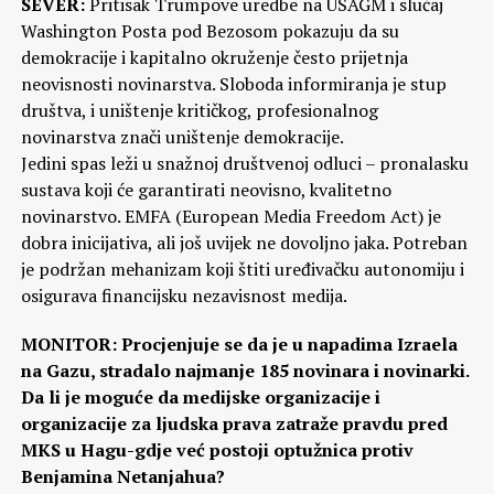
SEVER:
Pritisak Trumpove uredbe na USAGM i slučaj
Washington Posta pod Bezosom pokazuju da su
demokracije i kapitalno okruženje često prijetnja
neovisnosti novinarstva. Sloboda informiranja je stup
društva, i uništenje kritičkog, profesionalnog
novinarstva znači uništenje demokracije.
Jedini spas leži u snažnoj društvenoj odluci – pronalasku
sustava koji će garantirati neovisno, kvalitetno
novinarstvo. EMFA (European Media Freedom Act) je
dobra inicijativa, ali još uvijek ne dovoljno jaka. Potreban
je podržan mehanizam koji štiti uređivačku autonomiju i
osigurava financijsku nezavisnost medija.
MONITOR: Procjenjuje se da je u napadima Izraela
na Gazu, stradalo najmanje 185 novinara i novinarki.
Da li je moguće da medijske organizacije i
organizacije za ljudska prava zatraže pravdu pred
MKS u Hagu-gdje već postoji optužnica protiv
Benjamina Netanjahua?