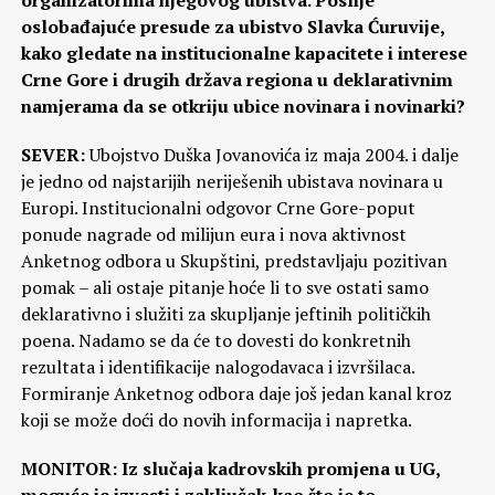
oslobađajuće presude za ubistvo Slavka Ćuruvije,
kako gledate na institucionalne kapacitete i interese
Crne Gore i drugih država regiona u deklarativnim
namjerama da se otkriju ubice novinara i novinarki?
SEVER:
Ubojstvo Duška Jovanovića iz maja 2004. i dalje
je jedno od najstarijih neriješenih ubistava novinara u
Europi. Institucionalni odgovor Crne Gore-poput
ponude nagrade od milijun eura i nova aktivnost
Anketnog odbora u Skupštini, predstavljaju pozitivan
pomak – ali ostaje pitanje hoće li to sve ostati samo
deklarativno i služiti za skupljanje jeftinih političkih
poena. Nadamo se da će to dovesti do konkretnih
rezultata i identifikacije nalogodavaca i izvršilaca.
Formiranje Anketnog odbora daje još jedan kanal kroz
koji se može doći do novih informacija i napretka.
MONITOR: Iz slučaja kadrovskih promjena u UG,
moguće je izvesti i zaključak-kao što je to