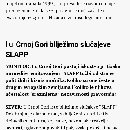
a tijekom napada 1999., a u presudi se navodi da nije
preduzeo mjere da se zaposleni te noći zaštite i
evakuiraju iz zgrada. Nikada civili nisu legitimna meta.
I u Crnoj Gori bilježimo slučajeve
SLAPP
MONITOR: I u Crnoj Gori postoji iskustvo pritisaka
na medije “emitovanjem” SLAPP tužbi od strane
političkih i biznis moćnika. Koliko su one česte u
drugim evropskim zemljama i koliko je njihova
učestalost “srazmjerna” nezavisnosti pravosuđa?
SEVER:
U Crnoj Gori isto bilježimo slučajeve “SLAPP”.
Dok broj nije alarmantan, zabilježeni su pritisci iz
državnih struktura, koji su se, nakon jake reakcije
javnosti, uglavnom povukli. Ipak, svaki pokušaj i najava