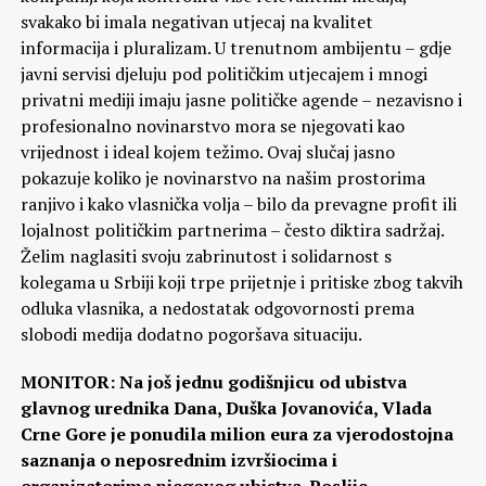
svakako bi imala negativan utjecaj na kvalitet
informacija i pluralizam. U trenutnom ambijentu – gdje
javni servisi djeluju pod političkim utjecajem i mnogi
privatni mediji imaju jasne političke agende – nezavisno i
profesionalno novinarstvo mora se njegovati kao
vrijednost i ideal kojem težimo. Ovaj slučaj jasno
pokazuje koliko je novinarstvo na našim prostorima
ranjivo i kako vlasnička volja – bilo da prevagne profit ili
lojalnost političkim partnerima – često diktira sadržaj.
Želim naglasiti svoju zabrinutost i solidarnost s
kolegama u Srbiji koji trpe prijetnje i pritiske zbog takvih
odlukа vlasnika, a nedostatak odgovornosti prema
slobodi medija dodatno pogoršava situaciju.
MONITOR: Na još jednu godišnjicu od ubistva
glavnog urednika Dana, Duška Jovanovića, Vlada
Crne Gore je ponudila milion eura za vjerodostojna
saznanja o neposrednim izvršiocima i
organizatorima njegovog ubistva. Poslije