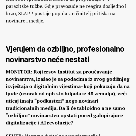
parazitske tužbe. Gdje pravosuđe ne reagira dosljedno i
brzo, SLAPP postaje popularan činitelj pritiska na
novinare i medije.
Vjerujem da ozbiljno, profesionalno
novinarstvo neće nestati
MONITOR: Rojtersov Institut za proučavanje
novinarstva, izašao je sa podacima iz svog godišnjeg
izvještaja o digitalnim vijestima- koji pokazuju da na
ljude (uzorak od njih sto hiljada iz 48 zemalja), veći
uticaj imaju “podkasteri” nego novinari
tradicionalnih medija. Da li će tabloidno a ne samo
“ozbiljno” novinarstvo opstati pored galopirajuce
digitalizacije i AI revolucije?
SEVER:
Naravno digitalna transformacija i