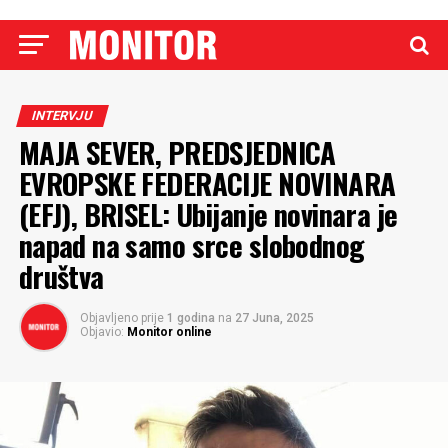
INTERVJU
MAJA SEVER, PREDSJEDNICA
EVROPSKE FEDERACIJE NOVINARA
(EFJ), BRISEL: Ubijanje novinara je
napad na samo srce slobodnog
društva
Objavljeno prije
1 godina
na
27 Juna, 2025
Objavio:
Monitor online