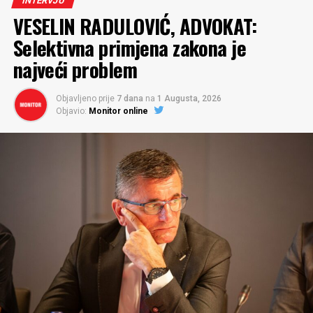
INTERVJU
VESELIN RADULOVIĆ, ADVOKAT:
Selektivna primjena zakona je
najveći problem
Objavljeno prije
7 dana
na
1 Augusta, 2026
Objavio:
Monitor online