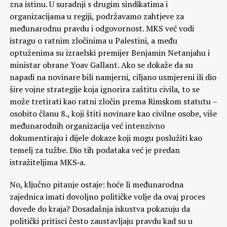
zna istinu. U suradnji s drugim sindikatima i
organizacijama u regiji, podržavamo zahtjeve za
međunarodnu pravdu i odgovornost. MKS već vodi
istragu o ratnim zločinima u Palestini, a među
optuženima su izraelski premijer Benjamin Netanjahu i
ministar obrane Yoav Gallant. Ako se dokaže da su
napadi na novinare bili namjerni, ciljano usmjereni ili dio
šire vojne strategije koja ignorira zaštitu civila, to se
može tretirati kao ratni zločin prema Rimskom statutu –
osobito članu 8., koji štiti novinare kao civilne osobe, više
međunarodnih organizacija već intenzivno
dokumentiraju i dijele dokaze koji mogu poslužiti kao
temelj za tužbe. Dio tih podataka već je predan
istražiteljima MKS‑a.
No, ključno pitanje ostaje: hoće li međunarodna
zajednica imati dovoljno političke volje da ovaj proces
dovede do kraja? Dosadašnja iskustva pokazuju da
politički pritisci često zaustavljaju pravdu kad su u