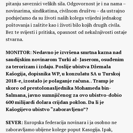
pitanju saveznici velikih sila. Odgovornost je i na nama –
novinarima, sindikatima, civilnom društvu – da ustrajno
podsjećamo da su životi naših kolega vrijedni jednakog
poštovanja i zaštite kao i životi bilo kojih drugih civila.
Bez te svijesti i pritiska, opasnost od nekažnjivosti ostaje
stvarna.
MONITOR: Nedavno je izvršena smrtna kazna nad
saudijskim novinarom Turki al- Jaserom, osuđenim
za terorizam i izdaju. Poslije ubistva Džemala
Kašogija, dopisnika WP, u konzulatu SA u Turskoj
2018-e, izostalo je polaganje računa. . Tramp je
skoro od prestolonasljednika Mohameda bin-
Salmana, javno sumnjičenog za ovo ubistvo-dobio
600 milijardi dolara crijdan poklon. Da li je
Kašogijevo ubistvo “zaboravljeno”?
SEVER:
Europska federacija novinara i ja osobno ne
zaboravljamo ubijene kolege poput Kasogija. Ipak,