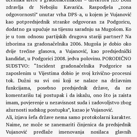
zdravlja dr Nebojšu Kavarića. Raspodjela „zona
odgovornosti” unutar vrha DPS-a, u kojem je Vujanović
kao potpredsjednik stranke odgovoran za Podgoricu,
dodatno ga upućuje na tijesnu saradnju sa Mugošom. Ko
je u tom odnosu partijskih drugova stariji partner? Na
izborima za gradonačelnika 2006. Mugoša je dobio oko
dvije trećine glasova, a Vujanović, kao predsjednički
kandidat, u Podgorici 2008. jedva polovinu.
PORODIČNO
SUDSTVO: “Incident gradonačelnika Podgorice sa
zaposlenim u Vijestima dobio je svoj krivično-procesni
tok. Dužni su svi oni koji se nalaze na državnim
funkcijama, posebno predsjednik države, da ne
komentarišu taj postupak i da iskažu, ono što ja zaista
imam, povjerenje u nezavisnost suda i zadovoljstvo zbog
ažurnosti sudskog postupka”, kazao je Vujanović.
Ali, izjava šefa države nema samo protokolarni karakter.
Naime, ne može se zanemariti činjenica da predsjednik
Vujanović predlaže imenovanja nosilaca glavnih