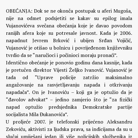
OBEĆANJA: Dok se ne okonča postupak u aferi Mugoša,
nije na odmet podsjetiti se kakav su epilog imala
Vujanovićeva svečana obećanja koje je davao povodom
ranijih afera koje su potresale javnost. Kada je 2006.
napadnut Jevrem Brković i ubijen Srđan Vojičić,
Vujanović je otišao u bolnicu i povrijeđenom književniku
tvrdio da se “naručioci i počinioci moraju pronaći”.
Identično obećanje je ponovio godinu dana kasnije, kada
je pretučen direktor Vijesti Željko Ivanović. Vujanović je
tada od “Uprave policije zatržio maksimalno
angažovanje na rasvjetljavanju napada i otkrivanju
napadača”. On je Ivanoviću – koji ga je optužio da je
“đavolov advokat” – jedino zamjerio što je “za fizički
napad optužio predsjednika Demokratske partije
socijalista Mila Đukanovića”.
U proljeće 2007. je telefonski prijećeno Aleksandru
Zekoviću, aktivisti za ljudska prava, sa indicijama da su u
slučaj umiješani jedan ili više policijskih službenika iz