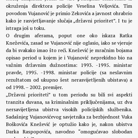
okruženja direktora policije Veselina Veljovića. Tim
povodom Vujanović je primio Zekovića a javnost ohrabrio
kako je rasvjetljavanje slučaja „državni prioritet”. I tu je
istraga još u toku.
O drugim aferama, poput one oko iskaza Ratka
Kneževića, zasad se Vujanović nije oglasio, iako se vjeruje
da bi svakako imao što reći. Knežević je mračnim bojama
opisao period u kojem je i Vujanović neprekidno bio na
važnim državnim dužnostima: 1993. -1995. ministar
pravde, 1995. -1998. ministar policije (sa neslavnim
rezultatom od ukupno šest nerasvijetljenih ubistava) a
od 1998. – 2002. premijer.
„Državni prioriteti” u tom periodu su bili svi aspekti
tranzita duvana, sa kriminalnim priključenijama, uz dva
nersavijetljena ubistva visokih policijskih službenika.
Sadašnjeg Vujanovićevog savjetnika za bezbjednost Vuka
Boškovića Knežević je optužio kako je, nakon ubistva
Darka Raspopovića, navodno “omogućavao slobodan