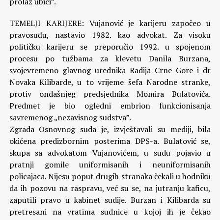
prolaz ubici”.
TEMELJI KARIJERE: Vujanović je karijeru započeo u
pravosuđu, nastavio 1982. kao advokat. Za visoku
političku karijeru se preporučio 1992. u spojenom
procesu po tužbama za klevetu Danila Burzana,
svojevremeno glavnog urednika Radija Crne Gore i dr
Novaka Kilibarde, u to vrijeme šefa Narodne stranke,
protiv ondašnjeg predsjednika Momira Bulatovića.
Predmet je bio ogledni embrion funkcionisanja
savremenog „nezavisnog sudstva”.
Zgrada Osnovnog suda je, izvještavali su mediji, bila
okićena predizbornim posterima DPS-a. Bulatović se,
skupa sa advokatom Vujanovićem, u sudu pojavio u
pratnji gomile uniformisanih i neuniformisanih
policajaca. Nijesu poput drugih stranaka čekali u hodniku
da ih pozovu na raspravu, već su se, na jutranju kaficu,
zaputili pravo u kabinet sudije. Burzan i Kilibarda su
pretresani na vratima sudnice u kojoj ih je čekao