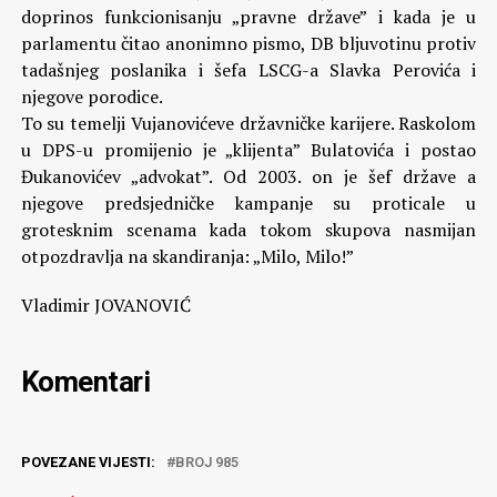
doprinos funkcionisanju „pravne države” i kada je u
parlamentu čitao anonimno pismo, DB bljuvotinu protiv
tadašnjeg poslanika i šefa LSCG-a Slavka Perovića i
njegove porodice.
To su temelji Vujanovićeve državničke karijere. Raskolom
u DPS-u promijenio je „klijenta” Bulatovića i postao
Đukanovićev „advokat”. Od 2003. on je šef države a
njegove predsjedničke kampanje su proticale u
grotesknim scenama kada tokom skupova nasmijan
otpozdravlja na skandiranja: „Milo, Milo!”
Vladimir JOVANOVIĆ
Komentari
POVEZANE VIJESTI:
BROJ 985