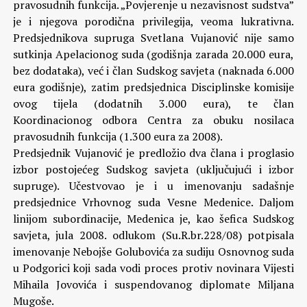
pravosudnih funkcija. „Povjerenje u nezavisnost sudstva”
je i njegova porodična privilegija, veoma lukrativna.
Predsjednikova supruga Svetlana Vujanović nije samo
sutkinja Apelacionog suda (godišnja zarada 20.000 eura,
bez dodataka), već i član Sudskog savjeta (naknada 6.000
eura godišnje), zatim predsjednica Disciplinske komisije
ovog tijela (dodatnih 3.000 eura), te član
Koordinacionog odbora Centra za obuku nosilaca
pravosudnih funkcija (1.300 eura za 2008).
Predsjednik Vujanović je predložio dva člana i proglasio
izbor postojećeg Sudskog savjeta (uključujući i izbor
supruge). Učestvovao je i u imenovanju sadašnje
predsjednice Vrhovnog suda Vesne Medenice. Daljom
linijom subordinacije, Medenica je, kao šefica Sudskog
savjeta, jula 2008. odlukom (Su.R.br.228/08) potpisala
imenovanje Nebojše Golubovića za sudiju Osnovnog suda
u Podgorici koji sada vodi proces protiv novinara Vijesti
Mihaila Jovovića i suspendovanog diplomate Miljana
Mugoše.