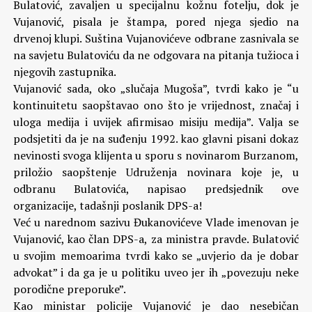
Bulatović, zavaljen u specijalnu kožnu fotelju, dok je
Vujanović, pisala je štampa, pored njega sjedio na
drvenoj klupi. Suština Vujanovićeve odbrane zasnivala se
na savjetu Bulatoviću da ne odgovara na pitanja tužioca i
njegovih zastupnika.
Vujanović sada, oko „slučaja Mugoša”, tvrdi kako je “u
kontinuitetu saopštavao ono što je vrijednost, značaj i
uloga medija i uvijek afirmisao misiju medija”. Valja se
podsjetiti da je na suđenju 1992. kao glavni pisani dokaz
nevinosti svoga klijenta u sporu s novinarom Burzanom,
priložio saopštenje Udruženja novinara koje je, u
odbranu Bulatovića, napisao predsjednik ove
organizacije, tadašnji poslanik DPS-a!
Već u narednom sazivu Đukanovićeve Vlade imenovan je
Vujanović, kao član DPS-a, za ministra pravde. Bulatović
u svojim memoarima tvrdi kako se „uvjerio da je dobar
advokat” i da ga je u politiku uveo jer ih „povezuju neke
porodične preporuke”.
Kao ministar policije Vujanović je dao nesebičan