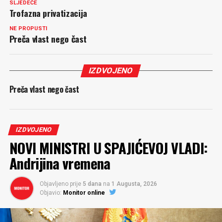
SLJEDEĆE
Trofazna privatizacija
NE PROPUSTI
Preča vlast nego čast
IZDVOJENO
Preča vlast nego čast
IZDVOJENO
NOVI MINISTRI U SPAJIĆEVOJ VLADI:
Andrijina vremena
Objavljeno prije
5 dana
na
1 Augusta, 2026
Objavio:
Monitor online