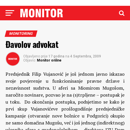
MONITORING
Đavolov advokat
Objavljeno prije
17 godina
na
4 Septembra, 2009
Objavio:
Monitor online
Predsjednik Filip Vujanović je još jednom javno iskazao
svoje povjerenje u funkcionisanje pravne države i
nezavisnost sudstva. U aferi sa Miomirom Mugošom,
naročito novinare, pozvao je na (s)trpljene – postupak je
u toku. Do okončanja postupka, podsjetimo se kako je
prvi skup Vujanovićeve prošlogodišnje predsjedničke
kampanje (otvaranje nove bolnice u Podgorici) okupio
ne samo domaćina Mugošu, već i još jednog (indirektnog)
učesnika afere s gradonačelnikom – direktora JZU Dom