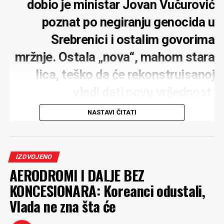
dobio je ministar Jovan Vučurović
poznat po negiranju genocida u
Srebrenici i ostalim govorima
mržnje. Ostala „nova“, mahom stara
lica, teško da će rekonstruisanoj
vladi dati novu vrijednost.
Zadovoljstvo je predsjednika
NASTAVI ČITATI
parlamenta
IZDVOJENO
AERODROMI I DALJE BEZ
KONCESIONARA: Koreanci odustali,
Četiri nova lica koje je predložio za treću rekonstrukciju
Vlada ne zna šta će
vlade, premijer
Milojko Spajić
poslanicima nije previše
predstavljao. Doduše, nijesu baš ni novi. Uglavnom,