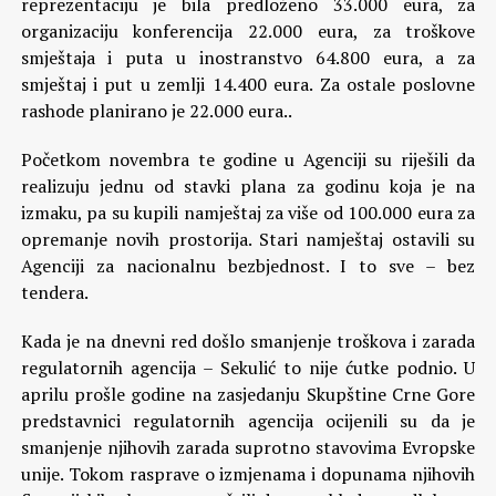
reprezentaciju je bila predloženo 33.000 eura, za
organizaciju konferencija 22.000 eura, za troškove
smještaja i puta u inostranstvo 64.800 eura, a za
smještaj i put u zemlji 14.400 eura. Za ostale poslovne
rashode planirano je 22.000 eura..
Početkom novembra te godine u Agenciji su riješili da
realizuju jednu od stavki plana za godinu koja je na
izmaku, pa su kupili namještaj za više od 100.000 eura za
opremanje novih prostorija. Stari namještaj ostavili su
Agenciji za nacionalnu bezbjednost. I to sve – bez
tendera.
Kada je na dnevni red došlo smanjenje troškova i zarada
regulatornih agencija – Sekulić to nije ćutke podnio. U
aprilu prošle godine na zasjedanju Skupštine Crne Gore
predstavnici regulatornih agencija ocijenili su da je
smanjenje njihovih zarada suprotno stavovima Evropske
unije. Tokom rasprave o izmjenama i dopunama njihovih