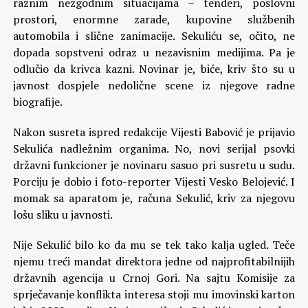
raznim nezgodnim situacijama – tenderi, poslovni
prostori, enormne zarade, kupovine službenih
automobila i slične zanimacije. Sekuliću se, očito, ne
dopada sopstveni odraz u nezavisnim medijima. Pa je
odlučio da krivca kazni. Novinar je, biće, kriv što su u
javnost dospjele nedolične scene iz njegove radne
biografije.
Nakon susreta ispred redakcije Vijesti Babović je prijavio
Sekulića nadležnim organima. No, novi serijal psovki
državni funkcioner je novinaru sasuo pri susretu u sudu.
Porciju je dobio i foto-reporter Vijesti Vesko Belojević. I
momak sa aparatom je, računa Sekulić, kriv za njegovu
lošu sliku u javnosti.
Nije Sekulić bilo ko da mu se tek tako kalja ugled. Teče
njemu treći mandat direktora jedne od najprofitabilnijih
državnih agencija u Crnoj Gori. Na sajtu Komisije za
sprječavanje konflikta interesa stoji mu imovinski karton