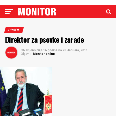
PROFIL
Direktor za psovke i zarade
Objavljeno prije
16 godina
na
28 Januara, 2011
Objavio:
Monitor online