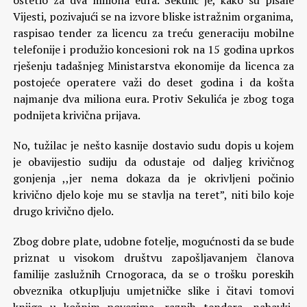
oštetio za dva miliona eura. Sekulić je, kako su pisale
Vijesti, pozivajući se na izvore bliske istražnim organima,
raspisao tender za licencu za treću generaciju mobilne
telefonije i produžio koncesioni rok na 15 godina uprkos
rješenju tadašnjeg Ministarstva ekonomije da licenca za
postojeće operatere važi do deset godina i da košta
najmanje dva miliona eura. Protiv Sekulića je zbog toga
podnijeta krivična prijava.
No, tužilac je nešto kasnije dostavio sudu dopis u kojem
je obavijestio sudiju da odustaje od daljeg krivičnog
gonjenja ,,jer nema dokaza da je okrivljeni počinio
krivično djelo koje mu se stavlja na teret”, niti bilo koje
drugo krivično djelo.
Zbog dobre plate, udobne fotelje, mogućnosti da se bude
priznat u visokom društvu zapošljavanjem članova
familije zaslužnih Crnogoraca, da se o trošku poreskih
obveznika otkupljuju umjetničke slike i čitavi tomovi