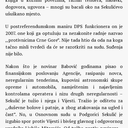
knjiga u kožnim povezima, raznih tendera, nabavki,
dogovora, ugovora – mnogi su bacali oko na Sekulićevo
ušuškano mjesto.
U postreferendumskom maniru DPS funkcionera on je
2007. one koji ga optužuju za nezakonite radnje nazvao
,,protivnicima Crne Gore”. Nije tada htio da oda na koga
tačno misli tvrdeći da će se razotkriti na sudu. Suđenja
nije bilo.
Nakon što je novinar Babović godinama pisao o
finansijskom poslovanju Agencije, rasipanju novca,
neregularnim tenderima, kupovini astronomski skupe
opreme i automobila, namještenim i najavljenim
kontrolama operatera i nizu drugih neregularnosti –
Sekulić je tužio i njega i Vijesti. Tražio je odštetu za
,,duševne bolove i patnje, a zbog atakovanja na ugled i
čast”. No, u Osnovnom sudu u Podgorici Sekulić je
izgubio spor protiv Vijesti i bivšeg glavnog i odgovornog