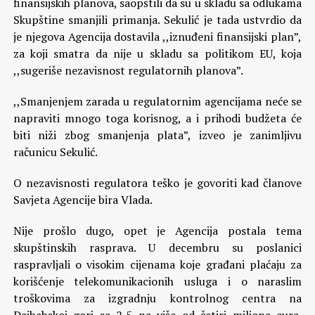
finansijskih planova, saopštili da su u skladu sa odlukama
Skupštine smanjili primanja. Sekulić je tada ustvrdio da
je njegova Agencija dostavila ,,iznuđeni finansijski plan”,
za koji smatra da nije u skladu sa politikom EU, koja
,,sugeriše nezavisnost regulatornih planova”.
,,Smanjenjem zarada u regulatornim agencijama neće se
napraviti mnogo toga korisnog, a i prihodi budžeta će
biti niži zbog smanjenja plata”, izveo je zanimljivu
računicu Sekulić.
O nezavisnosti regulatora teško je govoriti kad članove
Savjeta Agencije bira Vlada.
Nije prošlo dugo, opet je Agencija postala tema
skupštinskih rasprava. U decembru su poslanici
raspravljali o visokim cijenama koje građani plaćaju za
korišćenje telekomunikacionih usluga i o naraslim
troškovima za izgradnju kontrolnog centra na