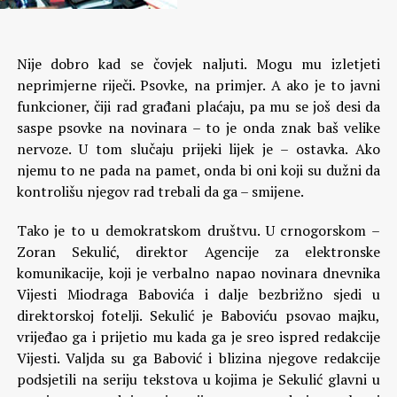
Nije dobro kad se čovjek naljuti. Mogu mu izletjeti
neprimjerne riječi. Psovke, na primjer. A ako je to javni
funkcioner, čiji rad građani plaćaju, pa mu se još desi da
saspe psovke na novinara – to je onda znak baš velike
nervoze. U tom slučaju prijeki lijek je – ostavka. Ako
njemu to ne pada na pamet, onda bi oni koji su dužni da
kontrolišu njegov rad trebali da ga – smijene.
Tako je to u demokratskom društvu. U crnogorskom –
Zoran Sekulić, direktor Agencije za elektronske
komunikacije, koji je verbalno napao novinara dnevnika
Vijesti Miodraga Babovića i dalje bezbrižno sjedi u
direktorskoj fotelji. Sekulić je Baboviću psovao majku,
vrijeđao ga i prijetio mu kada ga je sreo ispred redakcije
Vijesti. Valjda su ga Babović i blizina njegove redakcije
podsjetili na seriju tekstova u kojima je Sekulić glavni u