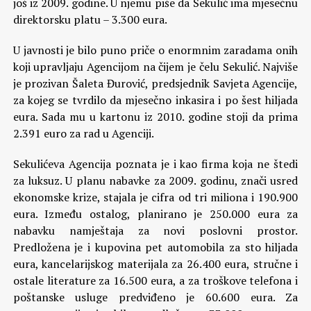
još iz 2009. godine. U njemu piše da Sekulić ima mjesečnu
direktorsku platu – 3.300 eura.
U javnosti je bilo puno priče o enormnim zaradama onih
koji upravljaju Agencijom na čijem je čelu Sekulić. Najviše
je prozivan Šaleta Đurović, predsjednik Savjeta Agencije,
za kojeg se tvrdilo da mjesečno inkasira i po šest hiljada
eura. Sada mu u kartonu iz 2010. godine stoji da prima
2.391 euro za rad u Agenciji.
Sekulićeva Agencija poznata je i kao firma koja ne štedi
za luksuz. U planu nabavke za 2009. godinu, znači usred
ekonomske krize, stajala je cifra od tri miliona i 190.900
eura. Između ostalog, planirano je 250.000 eura za
nabavku namještaja za novi poslovni prostor.
Predložena je i kupovina pet automobila za sto hiljada
eura, kancelarijskog materijala za 26.400 eura, stručne i
ostale literature za 16.500 eura, a za troškove telefona i
poštanske usluge predviđeno je 60.600 eura. Za