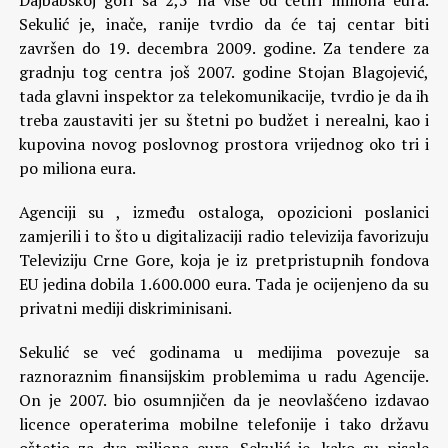
Dajbabskoj gori sa 2,5 na više od četiri miliona eura.
Sekulić je, inače, ranije tvrdio da će taj centar biti
završen do 19. decembra 2009. godine. Za tendere za
gradnju tog centra još 2007. godine Stojan Blagojević,
tada glavni inspektor za telekomunikacije, tvrdio je da ih
treba zaustaviti jer su štetni po budžet i nerealni, kao i
kupovina novog poslovnog prostora vrijednog oko tri i
po miliona eura.
Agenciji su , između ostaloga, opozicioni poslanici
zamjerili i to što u digitalizaciji radio televizija favorizuju
Televiziju Crne Gore, koja je iz pretpristupnih fondova
EU jedina dobila 1.600.000 eura. Tada je ocijenjeno da su
privatni mediji diskriminisani.
Sekulić se već godinama u medijima povezuje sa
raznoraznim finansijskim problemima u radu Agencije.
On je 2007. bio osumnjičen da je neovlašćeno izdavao
licence operaterima mobilne telefonije i tako državu