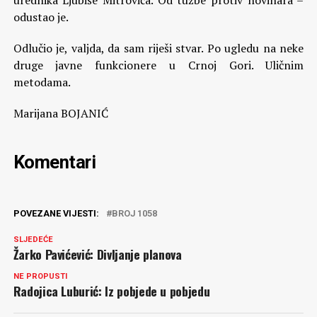
urednika Ljubiše Mitrovića. Od tužbe protiv novinara –
odustao je.
Odlučio je, valjda, da sam riješi stvar. Po ugledu na neke
druge javne funkcionere u Crnoj Gori. Uličnim
metodama.
Marijana BOJANIĆ
Komentari
POVEZANE VIJESTI:
BROJ 1058
SLJEDEĆE
Žarko Pavićević: Divljanje planova
NE PROPUSTI
Radojica Luburić: Iz pobjede u pobjedu