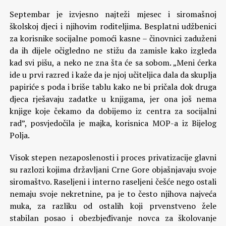
Septembar je izvjesno najteži mjesec i siromašnoj
školskoj djeci i njihovim roditeljima. Besplatni udžbenici
za korisnike socijalne pomoći kasne – činovnici zaduženi
da ih dijele očigledno ne stižu da zamisle kako izgleda
kad svi pišu, a neko ne zna šta će sa sobom. „Meni ćerka
ide u prvi razred i kaže da je njoj učiteljica dala da skuplja
papiriće s poda i briše tablu kako ne bi pričala dok druga
djeca rješavaju zadatke u knjigama, jer ona još nema
knjige koje čekamo da dobijemo iz centra za socijalni
rad”, posvjedočila je majka, korisnica MOP-a iz Bijelog
Polja.
Visok stepen nezaposlenosti i proces privatizacije glavni
su razlozi kojima državljani Crne Gore objašnjavaju svoje
siromaštvo. Raseljeni i interno raseljeni češće nego ostali
nemaju svoje nekretnine, pa je to često njihova najveća
muka, za razliku od ostalih koji prvenstveno žele
stabilan posao i obezbjeđivanje novca za školovanje