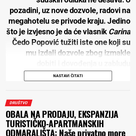
pozadini, uz nove dozvole, radovi na
megahotelu se privode kraju. Jedino
što je izvjesno je da će vlasnik
Carina
Čedo Popović tužiti iste one koji su
mu izdali dozvole zbog izmakle
dobiti i dovođenja u zabludu
NASTAVI ČITATI
Rok o vraćanju plaže u Baošićima, koju je nasula
DRUŠTVO
kompanija
Carine
koja gradi megahotel u ovom malom
OBALA NA PRODAJU, EKSPANZIJA
primorskom mjestu, istekao je 17. jula i nije ispoštovan.
TURISTIČKO-APARTMANSKIH
Preko 8.000 kvadrata nasute plaže sada služi kao
ODMARALIŠTA: Naše privatno more
parking, a po najavama iz kompanije trebalo je već da