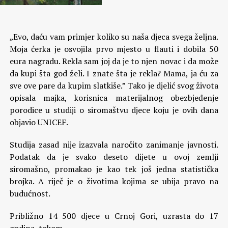
„Evo, daću vam primjer koliko su naša djeca svega željna.
Moja ćerka je osvojila prvo mjesto u flauti i dobila 50
eura nagradu. Rekla sam joj da je to njen novac i da može
da kupi šta god želi. I znate šta je rekla? Mama, ja ću za
sve ove pare da kupim slatkiše.”
Tako je djelić svog života
opisala majka, korisnica materijalnog obezbjeđenje
porodice u studiji o siromaštvu djece koju je ovih dana
objavio UNICEF.
Studija zasad nije izazvala naročito zanimanje javnosti.
Podatak da je svako deseto dijete u ovoj zemlji
siromašno, promakao je kao tek još jedna statistička
brojka. A riječ je o životima kojima se ubija pravo na
budućnost.
Približno 14 500 djece u Crnoj Gori, uzrasta do 17