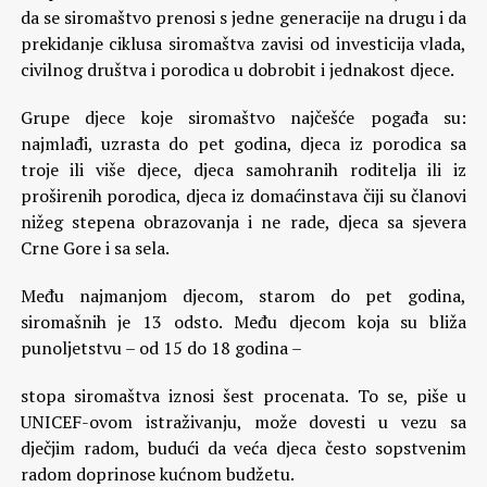
da se siromaštvo prenosi s jedne generacije na drugu i da
prekidanje ciklusa siromaštva zavisi od investicija vlada,
civilnog društva i porodica u dobrobit i jednakost djece.
Grupe djece koje siromaštvo najčešće pogađa su:
najmlađi, uzrasta do pet godina, djeca iz porodica sa
troje ili više djece, djeca samohranih roditelja ili iz
proširenih porodica, djeca iz domaćinstava čiji su članovi
nižeg stepena obrazovanja i ne rade, djeca sa sjevera
Crne Gore i sa sela.
Među najmanjom djecom, starom do pet godina,
siromašnih je 13 odsto. Među djecom koja su bliža
punoljetstvu – od 15 do 18 godina –
stopa siromaštva iznosi šest procenata. To se, piše u
UNICEF-ovom istraživanju, može dovesti u vezu sa
dječjim radom, budući da veća djeca često sopstvenim
radom doprinose kućnom budžetu.