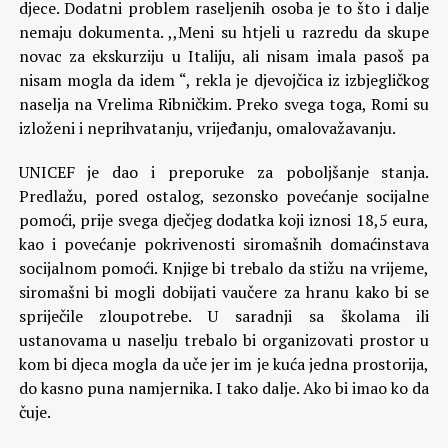
djece. Dodatni problem raseljenih osoba je to što i dalje
nemaju dokumenta. ,,Meni su htjeli u razredu da skupe
novac za ekskurziju u Italiju, ali nisam imala pasoš pa
nisam mogla da idem “, rekla je djevojčica iz izbjegličkog
naselja na Vrelima Ribničkim. Preko svega toga, Romi su
izloženi i neprihvatanju, vrijeđanju, omalovažavanju.
UNICEF je dao i preporuke za poboljšanje stanja.
Predlažu, pored ostalog, sezonsko povećanje socijalne
pomoći, prije svega dječjeg dodatka koji iznosi 18,5 eura,
kao i povećanje pokrivenosti siromašnih domaćinstava
socijalnom pomoći. Knjige bi trebalo da stižu na vrijeme,
siromašni bi mogli dobijati vaučere za hranu kako bi se
spriječile zloupotrebe. U saradnji sa školama ili
ustanovama u naselju trebalo bi organizovati prostor u
kom bi djeca mogla da uče jer im je kuća jedna prostorija,
do kasno puna namjernika. I tako dalje. Ako bi imao ko da
čuje.