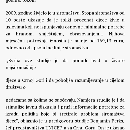
godina, tokom
2009. godine živjelo je u siromaštvu. Stopa siromaštva od
10 odsto ukazuje da je toliki procenat djece živio u
uslovima koji ne ispunjavaju osnovne minimalne potrebe
za hranom, smještajem, obrazovanjem… Njihova
mjesečna potrošnja iznosila je manje od 169,13 eura,
odnosno od apsolutne linije siromaštva.
,,Svrha ove studije je da ponudi uvid u živote
najsiromašnije
djece u Crnoj Gori i da poboljša razumijevanje u cijelom
društvu o
nedaćama sa kojima se suočavaju. Namjera studije je i da
stimuliše javnu diskusiju i pruži informacije potrebne za
izradu politika koje bi tretirale problem siromaštva
djece”, objasnio je u predgovoru studije Benjamin Perks,
šef predstavništva UNICEF-a za Crnu Goru. On je ukazao