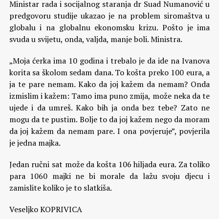
Ministar rada i socijalnog staranja dr Suad Numanović u
predgovoru studije ukazao je na problem siromaštva u
globalu i na globalnu ekonomsku krizu. Pošto je ima
svuda u svijetu, onda, valjda, manje boli. Ministra.
„Moja ćerka ima 10 godina i trebalo je da ide na Ivanova
korita sa školom sedam dana. To košta preko 100 eura, a
ja te pare nemam. Kako da joj kažem da nemam? Onda
izmislim i kažem: Tamo ima puno zmija, može neka da te
ujede i da umreš. Kako bih ja onda bez tebe? Zato ne
mogu da te pustim. Bolje to da joj kažem nego da moram
da joj kažem da nemam pare. I ona povjeruje”, povjerila
je jedna majka.
Jedan ručni sat može da košta 106 hiljada eura. Za toliko
para 1060 majki ne bi morale da lažu svoju djecu i
zamislite koliko je to slatkiša.
Veseljko KOPRIVICA