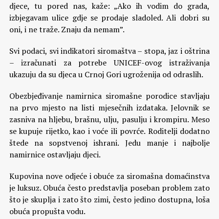
djece, tu pored nas, kaže: „Ako ih vodim do grada,
izbjegavam ulice gdje se prodaje sladoled. Ali dobri su
oni, i ne traže. Znaju da nemam”.
Svi podaci, svi indikatori siromaštva – stopa, jaz i oštrina
– izračunati za potrebe UNICEF-ovog istraživanja
ukazuju da su djeca u Crnoj Gori ugroženija od odraslih.
Obezbjeđivanje namirnica siromašne porodice stavljaju
na prvo mjesto na listi mjesečnih izdataka. Jelovnik se
zasniva na hljebu, brašnu, ulju, pasulju i krompiru. Meso
se kupuje rijetko, kao i voće ili povrće. Roditelji dodatno
štede na sopstvenoj ishrani. Jedu manje i najbolje
namirnice ostavljaju djeci.
Kupovina nove odjeće i obuće za siromašna domaćinstva
je luksuz. Obuća često predstavlja poseban problem zato
što je skuplja i zato što zimi, često jedino dostupna, loša
obuća propušta vodu.