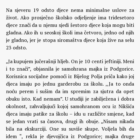
Na sjeveru 19 odsto djece nema minimalne uslove za
život. Ako prosječno školsko odjeljenje ima tridesetoro
djece znači da u njemu sjedi šestoro djece koja mogu biti
gladna. Ako ih u seoskoj školi ima četvoro, jedno od njih
je gladno, jer je stopa siromaštva djece koja žive na selu
23 odsto.
„Ja kupujem jučerašnji hljeb. On je 10 centi jeftiniji. Meni
i to znači”, objasnila je samohrana majka iz Podgorice.
Korisnica socijalne pomoći iz Bijelog Polja priča kako joj
djeca imaju po jednu garderobu za školu. ,,Ja to onda
noću perem i sušim da im spremim za sjutra da opet
obuku isto. Kad nemam”. U studiji je zabilježena i dobra
okolnost, zahvaljujući kojoj samohranom ocu iz Nikšića
djeca imaju patike za školu – idu u različite smjene, kad
se jedan vrati sa časova, drugi ih obuje. „Nisam nikada
bila na ekskurziji. One su suviše skupe. Voljela bih da
idem “, rekla je djevojčica iz Podgorice; majka druge