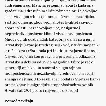
ljudi emigriraju. Matična se zemlja napušta kada ona
građanima u drastičnim slučajevima ne pruža dovoljno
jamstva za potrebnu tjelesnu, duševnu ili materijalnu
zaštitu, odnosno zbog veoma lošeg kvaliteta javnog
dobra i vlasti, nezadovoljavajuće, nesigurne i
nepredvidive poslovne klime i visoke nezaposlenosti.
Mnoge od tih udžbeničkih kategorija danas su u igri u
Hrvatskoj”, kazao je Predrag Bejaković, naučni savjetnik i
stručnjak za tržište rada pri Institutu za javne finansije.
Najveći broj onih koji prijavljuju privremeni odlazak iz
Hrvatske u dobi su od 39 do 49 godina. Očito je reč o
generaciji onih koji su suočeni s dugotrajnom
nezaposlenošću ili nezadovoljni vrednovanjem svojih
znanja i vještina. U to se uklapa i podatak Svjetske banke
prema kome je migracijska stopa visokoobrazovanih
Hrvata čak 29,4 posto i najveća je u Europi!
Pomoć zavičaju