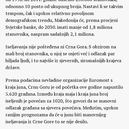
odnosno 10 posto od ukupnog broja. Nastavi li se takvim
tempom, čak i uprkos relativno povoljnom
demografskom trendu, Makedonija će, prema procjeni
Svjetske banke, do 2030. imati manje od 1,8 miliona
stanovnika, naspram sadašnjih 2,1 miliona.
Iseljavanja nije pošteđena ni Crna Gora. S obzirom na
mali broj stanovnika, u njoj se osjeti već i odlazak par
hiljada ljudi, i to najviše iz sjevernih, siromašnijih krajeva
države.
Prema podacima nevladine organizacije Euromost s
kraja juna, Crnu Goru je od početka ove godine napustilo
5.620 građana. Između kraja maja i kraja juna broj
iseljenih je povećan za 1020, što govori da se masovni
odlazak građana sa sjevera povećava. Međutim, uprkos
ranijim prognozama da će u junu biti masovnijeg
iseljavanja iz Crne Gore to se nije desilo.