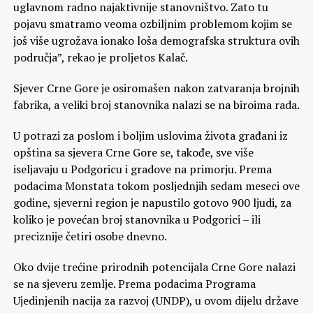
uglavnom radno najaktivnije stanovništvo. Zato tu
pojavu smatramo veoma ozbiljnim problemom kojim se
još više ugrožava ionako loša demografska struktura ovih
područja”, rekao je proljetos Kalač.
Sjever Crne Gore je osiromašen nakon zatvaranja brojnih
fabrika, a veliki broj stanovnika nalazi se na biroima rada.
U potrazi za poslom i boljim uslovima života građani iz
opština sa sjevera Crne Gore se, takođe, sve više
iseljavaju u Podgoricu i gradove na primorju. Prema
podacima Monstata tokom posljednjih sedam meseci ove
godine, sjeverni region je napustilo gotovo 900 ljudi, za
koliko je povećan broj stanovnika u Podgorici – ili
preciznije četiri osobe dnevno.
Oko dvije trećine prirodnih potencijala Crne Gore nalazi
se na sjeveru zemlje. Prema podacima Programa
Ujedinjenih nacija za razvoj (UNDP), u ovom dijelu države