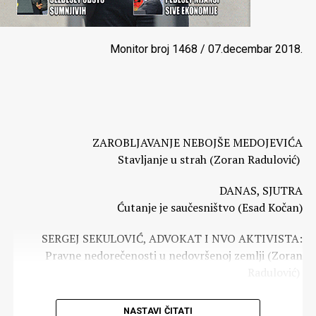
Monitor broj 1468 / 07.decembar 2018.
ZAROBLJAVANJE NEBOJŠE MEDOJEVIĆA
Stavljanje u strah (Zoran Radulović)
DANAS, SJUTRA
Ćutanje je saučesništvo (Esad Kočan)
SERGEJ SEKULOVIĆ, ADVOKAT I NVO AKTIVISTA:
Pravne nedorečenosti u nedovršenoj zemlji (Zoran
Radulović)
PETAR IVANOVIĆ, SAVJETNIK:
NASTAVI ČITATI