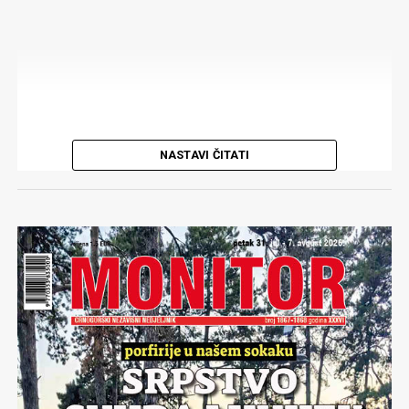
SANJA RAONIĆ, SLIKARKA:
Lice žena (Predrag Nikolić)
Komentari
NASTAVI ČITATI