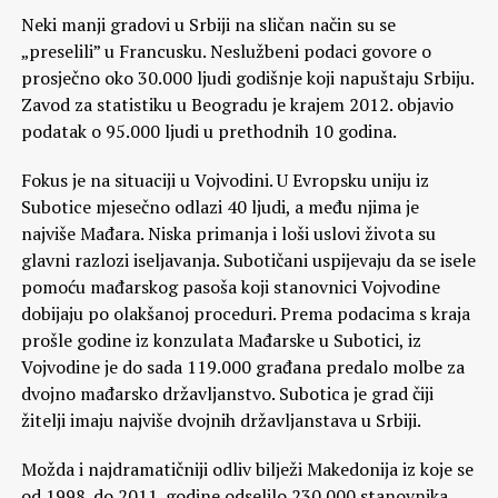
Neki manji gradovi u Srbiji na sličan način su se
„preselili” u Francusku. Neslužbeni podaci govore o
prosječno oko 30.000 ljudi godišnje koji napuštaju Srbiju.
Zavod za statistiku u Beogradu je krajem 2012. objavio
podatak o 95.000 ljudi u prethodnih 10 godina.
Fokus je na situaciji u Vojvodini. U Evropsku uniju iz
Subotice mjesečno odlazi 40 ljudi, a među njima je
najviše Mađara. Niska primanja i loši uslovi života su
glavni razlozi iseljavanja. Subotičani uspijevaju da se isele
pomoću mađarskog pasoša koji stanovnici Vojvodine
dobijaju po olakšanoj proceduri. Prema podacima s kraja
prošle godine iz konzulata Mađarske u Subotici, iz
Vojvodine je do sada 119.000 građana predalo molbe za
dvojno mađarsko državljanstvo. Subotica je grad čiji
žitelji imaju najviše dvojnih državljanstava u Srbiji.
Možda i najdramatičniji odliv bilježi Makedonija iz koje se
od 1998. do 2011. godine odselilo 230.000 stanovnika,