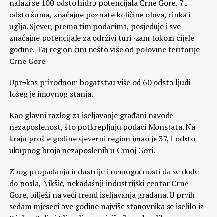
nalazi se 100 odsto hidro potencijala Crne Gore, 71
odsto šuma, značajne poznate količine olova, cinka i
uglja. Sjever, prema tim podacima, posjeduje i sve
značajne potencijale za održivi turi¬zam tokom cijele
godine. Taj region čini nešto više od polovine teritorije
Crne Gore.
Upr¬kos prirodnom bogatstvu više od 60 odsto ljudi
lošeg je imovnog stanja.
Kao glavni razlog za iseljavanje građani navode
nezaposlenost, što potkrepljuju podaci Monstata. Na
kraju prošle godine sjeverni region imao je 37,1 odsto
ukupnog broja nezaposlenih u Crnoj Gori.
Zbog propadanja industrije i nemogućnosti da se dođe
do posla, Nikšić, nekadašnji industrijski centar Crne
Gore, bilježi najveći trend iseljavanja građana. U prvih
sedam mjeseci ove godine najviše stanovnika se iselilo iz