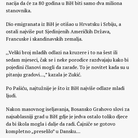
nacija da će za 80 godina u BiH biti samo dva miliona
stanovnika.
Dio emigranata iz BiH je otišao u Hrvatsku i Srbiju, a
ostali najviše put Sjedinjenih Američkih Država,
Francuske i skandinavskih zemalja.
,,Veliki broj mladih odlazi na kruzere i to na šest ili
sedam mjeseci, čak se i neke porodice razdvajaju kako bi
pojedini članovi mogli da zarade. To je novitet kada su u
pitanju gradovi…,” kazala je Zukić.
Po Pašiću, najtužnije je što iz BiH najviše odlaze mladi
ljudi.
Nakon masovnog iseljavanja, Bosansko Grahovo slovi za
najsablasniji grad u BiH gdje je jedva ostalo toliko djece
da bi škola mogla i dalje da radi. Čajniče se gotovo
kompletno „preselilo” u Dansku…