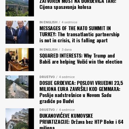
ZATVOREN MOST NA ĐURĐEVIĆA TARI:
Cijena spasavanja kolosa
IN ENGLISH
4 sedmice
MESSAGES OF THE NATO SUMMIT IN
TURKEY: The transatlantic partnership
is not in crisis, it is falling apart
IN ENGLISH
3 dana
SQUARED INTERESTS: Why Trump and
Babiš are helping Vučić win the election
DRUŠTVO
4 sedmice
DOSIJE GRĐEVICA: POSLOVI VRIJEDNI 23,5
MILIONA EURA ZAVRŠILI KOD GEMMAXA:
Poslije nadstrešnice u Novom Sadu
gradiće po Budvi
DRUŠTVO
4 sedmice
ĐUKANOVIĆEVE KUMOVSKE
PRIVATIZACIJE: Država bez HTP Boke i 64
miliona