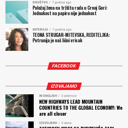
DRUŠTVO
7 godina ago
Položaj žena na tržištu rada u Crnoj Gori:
Jednakost na papiru nije jednakost
INTERVJU
7 godina ago
TEONA STRUGAR-MITEVSKA, REDITELJKA:
Petrunija je naš lični vrisak
FACEBOOK
IZDVAJAMO
IN ENGLISH
3 sedmice
NEW HIGHWAYS LEAD MOUNTAIN
COUNTRIES TO THE GLOBAL ECONOMY: We
are all closer
IZDVOJENO
5 dana