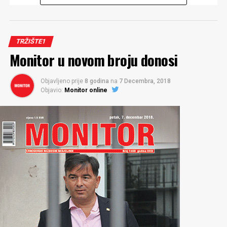
Pedeset nijansi sive ekonomije (Milena Perović-Korać)
NADOKNADE VRHUNSKIM SPORTISTIMA:
Šezdeset odsto sumnjivih (Predrag Nikolić)
TRŽIŠTE1
Monitor u novom broju donosi
ALTERVIZIJA
Kultura (Milan Popović(
Objavljeno prije
8 godina
na
7 Decembra, 2018
Objavio:
Monitor online
ZAŠTITA ŽIVOTNE SREDINE:
Poglavlje dar za poslušnost (Miloš Bakić)
MARKO PERKOVIĆ, GENERALNI KONZUL SFRJ U TIVTU
Tita odavno nismo dostojni (Veseljko Koprivica)
SJEVER – NEVOLJE OSOBA S INVALIDITETOM:
Svakodnevica obilježena barijerama (Dragana
Šćepanović)
KAMPERI OTKRILI ULCINJ:
Veća zarada od kampa nego od hotela (Mustafa Canka)