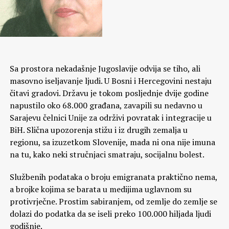
Sa prostora nekadašnje Jugoslavije odvija se tiho, ali
masovno iseljavanje ljudi. U Bosni i Hercegovini nestaju
čitavi gradovi. Državu je tokom posljednje dvije godine
napustilo oko 68.000 građana, zavapili su nedavno u
Sarajevu čelnici Unije za održivi povratak i integracije u
BiH. Slična upozorenja stižu i iz drugih zemalja u
regionu, sa izuzetkom Slovenije, mada ni ona nije imuna
na tu, kako neki stručnjaci smatraju, socijalnu bolest.
Službenih podataka o broju emigranata praktično nema,
a brojke kojima se barata u medijima uglavnom su
protivrječne. Prostim sabiranjem, od zemlje do zemlje se
dolazi do podatka da se iseli preko 100.000 hiljada ljudi
godišnje.