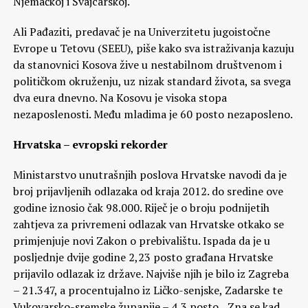
Njemačkoj i Švajcarskoj.
Ali Pađaziti, predavač je na Univerzitetu jugoistočne
Evrope u Tetovu (SEEU), piše kako sva istraživanja kazuju
da stanovnici Kosova žive u nestabilnom društvenom i
političkom okruženju, uz nizak standard života, sa svega
dva eura dnevno. Na Kosovu je visoka stopa
nezaposlenosti. Među mladima je 60 posto nezaposleno.
Hrvatska – evropski rekorder
Ministarstvo unutrašnjih poslova Hrvatske navodi da je
broj prijavljenih odlazaka od kraja 2012. do sredine ove
godine iznosio čak 98.000. Riječ je o broju podnijetih
zahtjeva za privremeni odlazak van Hrvatske otkako se
primjenjuje novi Zakon o prebivalištu. Ispada da je u
posljednje dvije godine 2,23 posto građana Hrvatske
prijavilo odlazak iz države. Najviše njih je bilo iz Zagreba
– 21.347, a procentujalno iz Ličko-senjske, Zadarske te
Vukovarsko-sremske županije – 4,3 posto. „Zna se kad