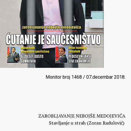
BERANE – JOŠ STIŽU RAČUNI IZ DPS VLADAVINE:
Pošto fizibiliti stidija (Tufik Softić)
PORUKE NEMIRA U FRANCUSKOJ:
Klasna borba davedest prvom vijeku (Milan Bošković)
MARINKO PEJIĆ, PREDSJEDNIK HRVATSKOG
NARODNOG VIJEĆA U BiH:
Dodik i Čović hoće da podijele BiH (Veseljko Koprivica)
SANJA RAONIĆ, SLIKARKA:
Monitor broj 1468 / 07.decembar 2018.
Lice žena (Predrag Nikolić)
Komentari
ZAROBLJAVANJE NEBOJŠE MEDOJEVIĆA
Stavljanje u strah (Zoran Radulović)