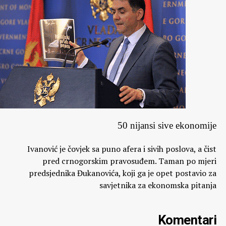
MARKO PERKOVIĆ, GENERALNI KONZUL SFRJ U TIVTU
Tita odavno nismo dostojni (Veseljko Koprivica)
SJEVER – NEVOLJE OSOBA S INVALIDITETOM:
Svakodnevica obilježena barijerama (Dragana
Šćepanović)
KAMPERI OTKRILI ULCINJ:
Veća zarada od kampa nego od hotela (Mustafa Canka)
BERANE – JOŠ STIŽU RAČUNI IZ DPS VLADAVINE:
50 nijansi sive ekonomije
Pošto fizibiliti stidija (Tufik Softić)
Ivanović je čovjek sa puno afera i sivih poslova, a čist
PORUKE NEMIRA U FRANCUSKOJ:
pred crnogorskim pravosuđem. Taman po mjeri
Klasna borba davedest prvom vijeku (Milan Bošković)
predsjednika Đukanovića, koji ga je opet postavio za
MARINKO PEJIĆ, PREDSJEDNIK HRVATSKOG
savjetnika za ekonomska pitanja
NARODNOG VIJEĆA U BiH:
Dodik i Čović hoće da podijele BiH (Veseljko Koprivica)
Komentari