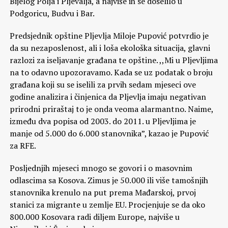
Bijelog Polja i Pljevalja, a najviše ih se doselilo u
Podgoricu, Budvu i Bar.
Predsjednik opštine Pljevlja Miloje Pupović potvrdio je
da su nezaposlenost, ali i loša ekološka situacija, glavni
razlozi za iseljavanje građana te opštine. ,,Mi u Pljevljima
na to odavno upozoravamo. Kada se uz podatak o broju
građana koji su se iselili za prvih sedam mjeseci ove
godine analizira i činjenica da Pljevlja imaju negativan
prirodni priraštaj to je onda veoma alarmantno. Naime,
između dva popisa od 2003. do 2011. u Pljevljima je
manje od 5.000 do 6.000 stanovnika”, kazao je Pupović
za RFE.
Posljednjih mjeseci mnogo se govori i o masovnim
odlascima sa Kosova. Zimus je 50.000 ili više tamošnjih
stanovnika krenulo na put prema Mađarskoj, prvoj
stanici za migrante u zemlje EU. Procjenjuje se da oko
800.000 Kosovara radi diljem Europe, najviše u