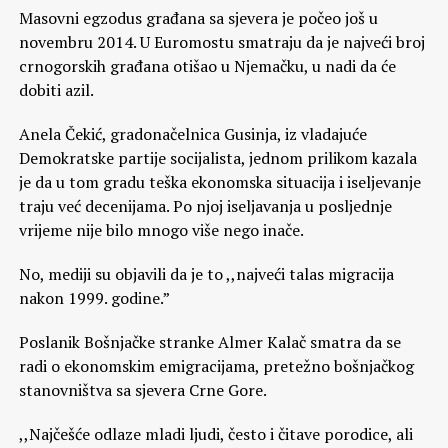
Masovni egzodus građana sa sjevera je počeo još u
novembru 2014. U Euromostu smatraju da je najveći broj
crnogorskih građana otišao u Njemačku, u nadi da će
dobiti azil.
Anela Čekić, gradonačelnica Gusinja, iz vladajuće
Demokratske partije socijalista, jednom prilikom kazala
je da u tom gradu teška ekonomska situacija i iseljevanje
traju već decenijama. Po njoj iseljavanja u posljednje
vrijeme nije bilo mnogo više nego inače.
No, mediji su objavili da je to ,,najveći talas migracija
nakon 1999. godine.”
Poslanik Bošnjačke stranke Almer Kalač smatra da se
radi o ekonomskim emigracijama, pretežno bošnjačkog
stanovništva sa sjevera Crne Gore.
,,Najčešće odlaze mladi ljudi, često i čitave porodice, ali