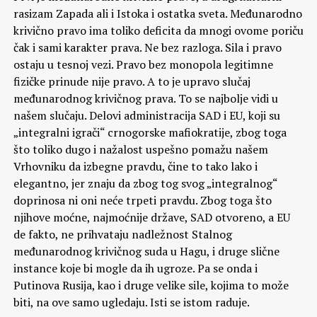
rasizam Zapada ali i Istoka i ostatka sveta. Međunarodno
krivično pravo ima toliko deficita da mnogi ovome poriču
čak i sami karakter prava. Ne bez razloga. Sila i pravo
ostaju u tesnoj vezi. Pravo bez monopola legitimne
fizičke prinude nije pravo. A to je upravo slučaj
međunarodnog krivičnog prava. To se najbolje vidi u
našem slučaju. Delovi administracija SAD i EU, koji su
„integralni igrači“ crnogorske mafiokratije, zbog toga
što toliko dugo i nažalost uspešno pomažu našem
Vrhovniku da izbegne pravdu, čine to tako lako i
elegantno, jer znaju da zbog tog svog „integralnog“
doprinosa ni oni neće trpeti pravdu. Zbog toga što
njihove moćne, najmoćnije države, SAD otvoreno, a EU
de fakto, ne prihvataju nadležnost Stalnog
međunarodnog krivičnog suda u Hagu, i druge slične
instance koje bi mogle da ih ugroze. Pa se onda i
Putinova Rusija, kao i druge velike sile, kojima to može
biti, na ove samo ugledaju. Isti se istom raduje.