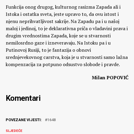
Funkcija onog drugog, kulturnog rasizma Zapada ali i
Istoka i ostatka sveta, jeste upravo to, da ovu istost i
njenu neprihvatljivost sakrije. Na Zapadu pa i u našoj
maloj i jedinoj, to je deklarativna priča o vladavini prava i
drugim vrednostima Zapada, koje se u stvarnosti
nemilosrdno gaze i izneveravaju. Na Istoku pa i u
Putinovoj Rusiji, to je fantazija o obnovi
srednjevekovnog carstva, koja je u stvarnosti samo lažna
kompenzacija za potpuno odsustvo slobode i pravde.
Milan POPOVIĆ
Komentari
POVEZANE VIJESTI:
1648
SLJEDEĆE