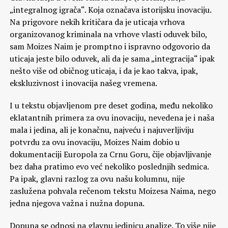
„integralnog igrača“. Koja označava istorijsku inovaciju.
Na prigovore nekih kritičara da je uticaja vrhova
organizovanog kriminala na vrhove vlasti oduvek bilo,
sam Moizes Naim je promptno i ispravno odgovorio da
uticaja jeste bilo oduvek, ali da je sama „integracija“ ipak
nešto više od običnog uticaja, i da je kao takva, ipak,
ekskluzivnost i inovacija našeg vremena.
I u tekstu objavljenom pre deset godina, među nekoliko
eklatantnih primera za ovu inovaciju, nevedena je i naša
mala i jedina, ali je konačnu, najveću i najuverljiviju
potvrdu za ovu inovaciju, Moizes Naim dobio u
dokumentaciji Europola za Crnu Goru, čije objavljivanje
bez daha pratimo evo već nekoliko poslednjih sedmica.
Pa ipak, glavni razlog za ovu našu kolumnu, nije
zaslužena pohvala rečenom tekstu Moizesa Naima, nego
jedna njegova važna i nužna dopuna.
Dopuna se odnosi na glavnu jedinicu analize. To više nije