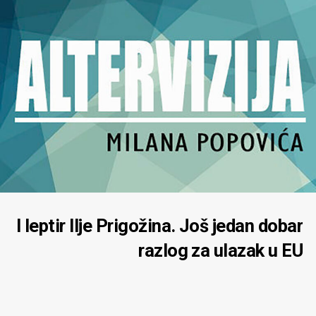
I leptir Ilje Prigožina. Još jedan dobar
razlog za ulazak u EU