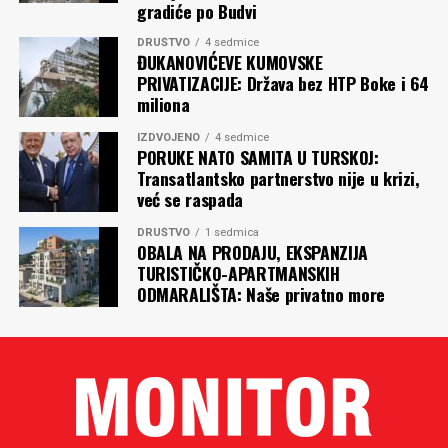
gradiće po Budvi
DRUŠTVO
4 sedmice
ĐUKANOVIĆEVE KUMOVSKE
PRIVATIZACIJE: Država bez HTP Boke i 64
miliona
IZDVOJENO
4 sedmice
PORUKE NATO SAMITA U TURSKOJ:
Transatlantsko partnerstvo nije u krizi,
već se raspada
DRUŠTVO
1 sedmica
OBALA NA PRODAJU, EKSPANZIJA
TURISTIČKO-APARTMANSKIH
ODMARALIŠTA: Naše privatno more