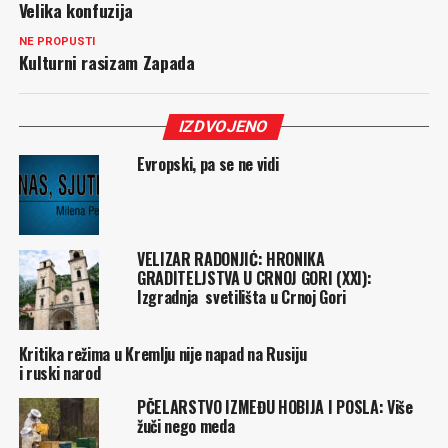
Velika konfuzija
NE PROPUSTI
Kulturni rasizam Zapada
IZDVOJENO
Evropski, pa se ne vidi
VELIZAR RADONJIĆ: HRONIKA
GRADITELJSTVA U CRNOJ GORI (XXI):
Izgradnja svetilišta u Crnoj Gori
Kritika režima u Kremlju nije napad na Rusiju
i ruski narod
PČELARSTVO IZMEĐU HOBIJA I POSLA: Više
žuči nego meda