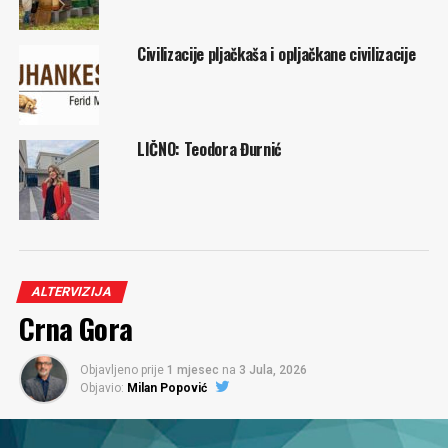
Civilizacije pljačkaša i opljačkane civilizacije
LIČNO: Teodora Đurnić
ALTERVIZIJA
Crna Gora
Objavljeno prije
1 mjesec
na
3 Jula, 2026
Objavio:
Milan Popović