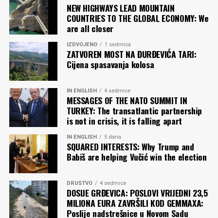
NEW HIGHWAYS LEAD MOUNTAIN
COUNTRIES TO THE GLOBAL ECONOMY: We
are all closer
IZDVOJENO
1 sedmica
ZATVOREN MOST NA ĐURĐEVIĆA TARI:
Cijena spasavanja kolosa
IN ENGLISH
4 sedmice
MESSAGES OF THE NATO SUMMIT IN
TURKEY: The transatlantic partnership
is not in crisis, it is falling apart
IN ENGLISH
5 dana
SQUARED INTERESTS: Why Trump and
Babiš are helping Vučić win the election
DRUŠTVO
4 sedmice
DOSIJE GRĐEVICA: POSLOVI VRIJEDNI 23,5
MILIONA EURA ZAVRŠILI KOD GEMMAXA:
Poslije nadstrešnice u Novom Sadu