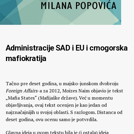
Administracije SAD i EU i crnogorska
mafiokratija
Tačno pre deset godina, u majsko-junskom dvobroju
Foreign Affairs
-a za 2012, Moizes Naim objavio je tekst
„Mafia States“ (Mafijaške države). Već u momentu
objavljivanja, ovaj tekst ocenjen je kao jedan od
najznačajnijih u svojoj oblasti. S razlogom. Distanca od
deset godina, ovu ocenu samo je potvrdila.
Glavna ideja u ovom tekstu bila je (i ostala) ideja