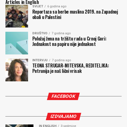
Articles in English
ali moguća, a ne u bilo kom pojedinačnom subjektu ili
SVIJET
6 godina ago
vođi, koji mogu da budu samo neka nova iluzija i
Reportaza sa berbe maslina 2019. na Zapadnoj
razočarenje.
obali u Palestini
Milan POPOVIĆ
DRUŠTVO
7 godina ago
Položaj žena na tržištu rada u Crnoj Gori:
Jednakost na papiru nije jednakost
Komentari
INTERVJU
7 godina ago
TEONA STRUGAR-MITEVSKA, REDITELJKA:
Petrunija je naš lični vrisak
FACEBOOK
IZDVAJAMO
IN ENGLISH
3 sedmice