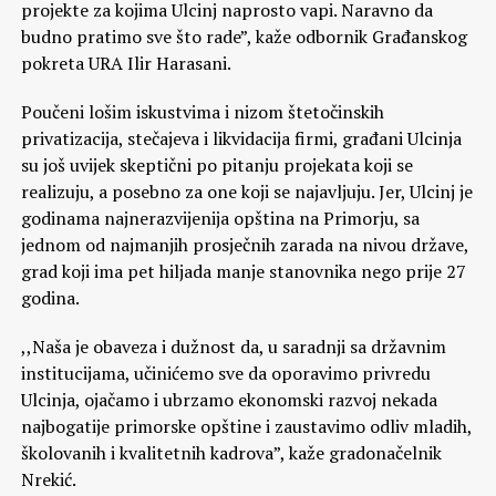
projekte za kojima Ulcinj naprosto vapi. Naravno da
budno pratimo sve što rade”, kaže odbornik Građanskog
pokreta URA Ilir Harasani.
Poučeni lošim iskustvima i nizom štetočinskih
privatizacija, stečajeva i likvidacija firmi, građani Ulcinja
su još uvijek skeptični po pitanju projekata koji se
realizuju, a posebno za one koji se najavljuju. Jer, Ulcinj je
godinama najnerazvijenija opština na Primorju, sa
jednom od najmanjih prosječnih zarada na nivou države,
grad koji ima pet hiljada manje stanovnika nego prije 27
godina.
,,Naša je obaveza i dužnost da, u saradnji sa državnim
institucijama, učinićemo sve da oporavimo privredu
Ulcinja, ojačamo i ubrzamo ekonomski razvoj nekada
najbogatije primorske opštine i zaustavimo odliv mladih,
školovanih i kvalitetnih kadrova”, kaže gradonačelnik
Nrekić.