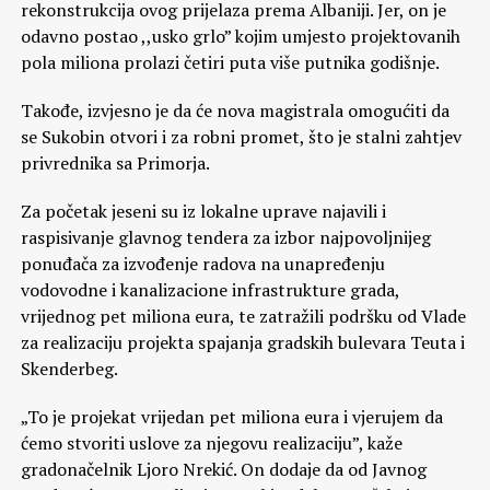
rekonstrukcija ovog prijelaza prema Albaniji. Jer, on je
odavno postao ,,usko grlo” kojim umjesto projektovanih
pola miliona prolazi četiri puta više putnika godišnje.
Takođe, izvjesno je da će nova magistrala omogućiti da
se Sukobin otvori i za robni promet, što je stalni zahtjev
privrednika sa Primorja.
Za početak jeseni su iz lokalne uprave najavili i
raspisivanje glavnog tendera za izbor najpovoljnijeg
ponuđača za izvođenje radova na unapređenju
vodovodne i kanalizacione infrastrukture grada,
vrijednog pet miliona eura, te zatražili podršku od Vlade
za realizaciju projekta spajanja gradskih bulevara Teuta i
Skenderbeg.
„To je projekat vrijedan pet miliona eura i vjerujem da
ćemo stvoriti uslove za njegovu realizaciju”, kaže
gradonačelnik Ljoro Nrekić. On dodaje da od Javnog