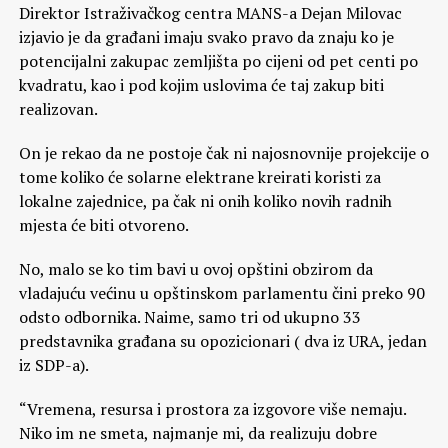
Direktor Istraživačkog centra MANS-a Dejan Milovac
izjavio je da građani imaju svako pravo da znaju ko je
potencijalni zakupac zemljišta po cijeni od pet centi po
kvadratu, kao i pod kojim uslovima će taj zakup biti
realizovan.
On je rekao da ne postoje čak ni najosnovnije projekcije o
tome koliko će solarne elektrane kreirati koristi za
lokalne zajednice, pa čak ni onih koliko novih radnih
mjesta će biti otvoreno.
No, malo se ko tim bavi u ovoj opštini obzirom da
vladajuću većinu u opštinskom parlamentu čini preko 90
odsto odbornika. Naime, samo tri od ukupno 33
predstavnika građana su opozicionari ( dva iz URA, jedan
iz SDP-a).
“Vremena, resursa i prostora za izgovore više nemaju.
Niko im ne smeta, najmanje mi, da realizuju dobre