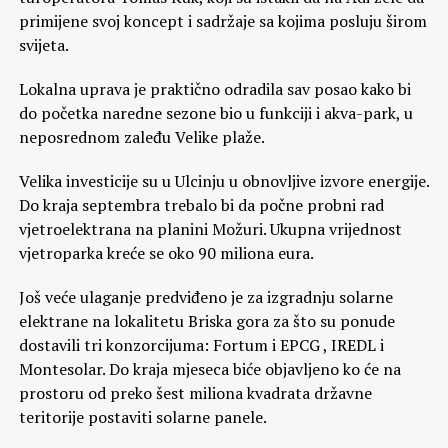
primijene svoj koncept i sadržaje sa kojima posluju širom
svijeta.
Lokalna uprava je praktično odradila sav posao kako bi
do početka naredne sezone bio u funkciji i akva-park, u
neposrednom zaleđu Velike plaže.
Velika investicije su u Ulcinju u obnovljive izvore energije.
Do kraja septembra trebalo bi da počne probni rad
vjetroelektrana na planini Možuri. Ukupna vrijednost
vjetroparka kreće se oko 90 miliona eura.
Još veće ulaganje predviđeno je za izgradnju solarne
elektrane na lokalitetu Briska gora za što su ponude
dostavili tri konzorcijuma: Fortum i EPCG , IREDL i
Montesolar. Do kraja mjeseca biće objavljeno ko će na
prostoru od preko šest miliona kvadrata državne
teritorije postaviti solarne panele.