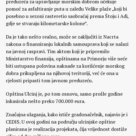
preduzeća za upravljanje morskim dobrom očekuje
pomoć za asfaltiranje puta u zaleđu Velike plaže „koji bi
posebno u sezoni rasteretio saobraćaj prema Štoju i Adi,
gdje se stvaraju kilometarske kolone”.
Da je tako nešto realno, može se zaključiti iz Nacrta
zakona o finansiranju lokalnih samouprava koji se nalazi
na javnoj raspravi. Tim aktom koji je pripremilo
Ministarstvo finansija, opštinama na Primorju više neće
biti ustupana polovina naknade za korišćenje morskog
dobra prikupljena na njihovoj teritoriji, već će ona u
cjelosti pripasti tom javnom preduzeću.
Opština Ulcinj je, po tom osnovu, samo prošle godine
inkasirala nešto preko 700.000 eura.
Značajna ulaganja, kako ističe gradonačelnik, najavio je i
CEDIS. U ovoj godini na području ulcinjske opštine
planirana je realizacija projekata, čija vrijednost dostiže