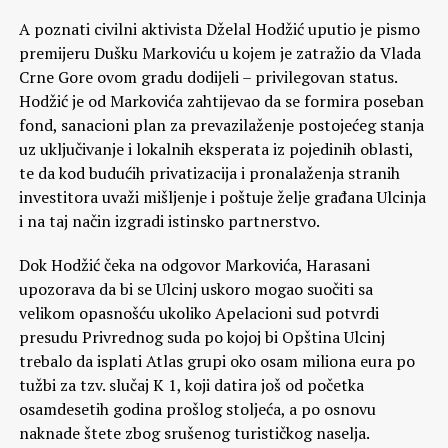
A poznati civilni aktivista Dželal Hodžić uputio je pismo
premijeru Dušku Markoviću u kojem je zatražio da Vlada
Crne Gore ovom gradu dodijeli – privilegovan status.
Hodžić je od Markovića zahtijevao da se formira poseban
fond, sanacioni plan za prevazilaženje postojećeg stanja
uz uključivanje i lokalnih eksperata iz pojedinih oblasti,
te da kod budućih privatizacija i pronalaženja stranih
investitora uvaži mišljenje i poštuje želje građana Ulcinja
i na taj način izgradi istinsko partnerstvo.
Dok Hodžić čeka na odgovor Markovića, Harasani
upozorava da bi se Ulcinj uskoro mogao suočiti sa
velikom opasnošću ukoliko Apelacioni sud potvrdi
presudu Privrednog suda po kojoj bi Opština Ulcinj
trebalo da isplati Atlas grupi oko osam miliona eura po
tužbi za tzv. slučaj K 1, koji datira još od početka
osamdesetih godina prošlog stoljeća, a po osnovu
naknade štete zbog srušenog turističkog naselja.