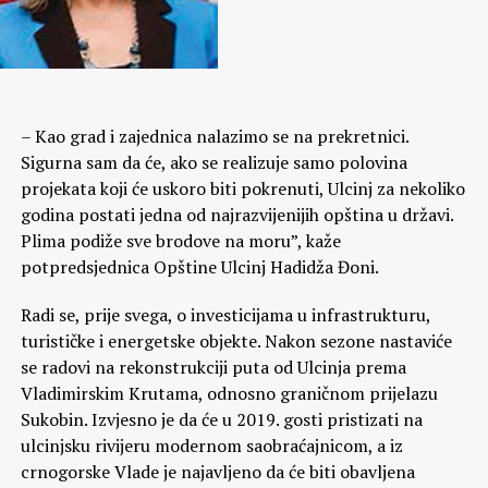
– Kao grad i zajednica nalazimo se na prekretnici.
Sigurna sam da će, ako se realizuje samo polovina
projekata koji će uskoro biti pokrenuti, Ulcinj za nekoliko
godina postati jedna od najrazvijenijih opština u državi.
Plima podiže sve brodove na moru”, kaže
potpredsjednica Opštine Ulcinj Hadidža Đoni.
Radi se, prije svega, o investicijama u infrastrukturu,
turističke i energetske objekte. Nakon sezone nastaviće
se radovi na rekonstrukciji puta od Ulcinja prema
Vladimirskim Krutama, odnosno graničnom prijelazu
Sukobin. Izvjesno je da će u 2019. gosti pristizati na
ulcinjsku rivijeru modernom saobraćajnicom, a iz
crnogorske Vlade je najavljeno da će biti obavljena