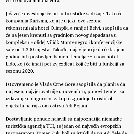
cifru od dva miliona eura.
Još veće investicije će biti u turističke sadržaje. Tako će
kompanija Karisma, koja je u jeku ove sezone
rekonstruisala hotel Olimpik, a ranije i Belvi, saopštila da
će na jesen krenuti sa gradnjom novog depadansa u
kompleksu Holidej Vilidž Montenegro i konferencijske
sale od 1.200 mjesta. Takođe, najavljeno je da će krajem
godine biti postavljen kamen-temeljac za novi hotel
Lido, koji će imati pet zvjezdica i koji će biti u funkciji za
sezonu 2020.
Istovremeno je Vlada Crne Gore saopštila da planira da
na jesen, najvjerovatnije u novembru, ponovi tender za
izdavanje u dugoročni zakup i izgradnju turističkih
objekata na rajskom ostrvu Adi Bojani.
Dostavljanje ponude najavili su najpoznatija njemačke
turistička agencija TUI, te jedan od najvećih evropskih
turoperatora Tomas Kuk, koji su istakli da na Adi žele da