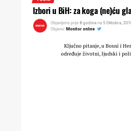
Izbori u BiH: za koga (ne)ću gl
Objavljeno prije
8 godina
na
5 Oktobra, 201
Objavio:
Monitor online
Ključno pitanje, u Bosni i He
određuje životni, ljudski i po