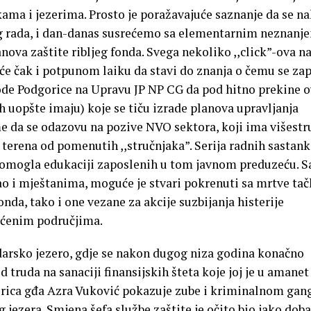
kama i jezerima. Prosto je poražavajuće saznanje da se n
og rada, i dan-danas susrećemo sa elementarnim neznanj
ova zaštite ribljeg fonda. Svega nekoliko ,,click”-ova n
će čak i potpunom laiku da stavi do znanja o čemu se za
de Podgorice na Upravu JP NP CG da pod hitno prekine o
ih uopšte imaju) koje se tiču izrade planova upravljanja
eme da se odazovu na pozive NVO sektora, koji ima višest
a terena od pomenutih ,,stručnjaka”. Serija radnih sastank
i pomogla edukaciji zaposlenih u tom javnom preduzeću. 
o i mještanima, moguće je stvari pokrenuti sa mrtve tač
nda, tako i one vezane za akcije suzbijanja histerije
ićenim područjima.
darsko jezero, gdje se nakon dugog niza godina konačno
 truda na sanaciji finansijskih šteta koje joj je u amanet
orica gđa Azra Vuković pokazuje zube i kriminalnom gan
 jezera. Smjena šefa službe zaštite je očito bio jako doba