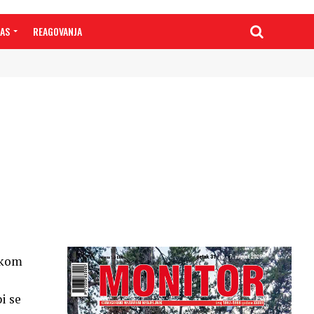
NAS
REAGOVANJA
likom
i se