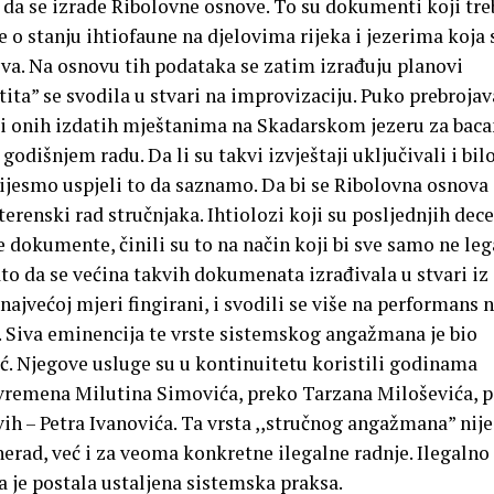
 da se izrade Ribolovne osnove.
To su dokumenti koji tre
 o stanju ihtiofaune na djelovima rijeka i jezerima koja 
a. Na osnovu tih podataka se zatim izrađuju planovi
tita” se svodila u stvari na improvizaciju. Puko prebroja
li onih izdatih mještanima na Skadarskom jezeru za baca
godišnjem radu. Da li su takvi izvještaji uključivali i bil
ijesmo uspjeli to da saznamo. Da bi se Ribolovna osnova
erenski rad stručnjaka. Ihtiolozi koji su posljednjih dece
e dokumente, činili su to na način koji bi sve samo ne le
to da se većina takvih dokumenata izrađivala u stvari iz
u najvećoj mjeri fingirani, i svodili se više na performans 
ad. Siva eminencija te vrste sistemskog angažmana je bio
ć. Njegove usluge su u kontinuitetu koristili godinama
 vremena Milutina Simovića, preko Tarzana Miloševića, p
vih – Petra Ivanovića. Ta vrsta ,,stručnog angažmana” nije
nerad, već i za veoma konkretne ilegalne radnje. Ilegalno
ra je postala ustaljena sistemska praksa.