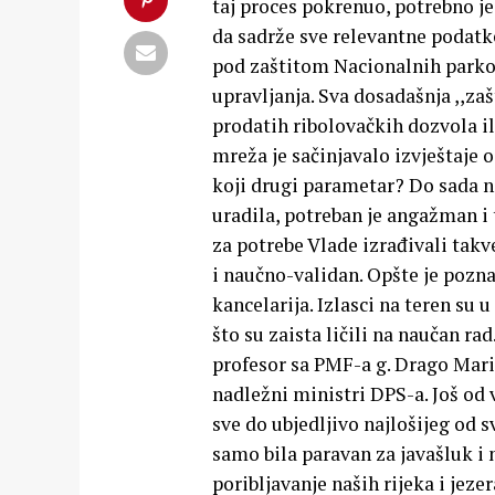
taj proces pokrenuo, potrebno je
da sadrže sve relevantne podatke
pod zaštitom Nacionalnih parkov
upravljanja. Sva dosadašnja ,,zaš
prodatih ribolovačkih dozvola i
mreža je sačinjavalo izvještaje o 
koji drugi parametar? Do sada n
uradila, potreban je angažman i t
za potrebe Vlade izrađivali takv
i naučno-validan. Opšte je pozna
kancelarija. Izlasci na teren su 
što su zaista ličili na naučan r
profesor sa PMF-a g. Drago Mari
nadležni ministri DPS-a. Još od
sve do ubjedljivo najlošijeg od s
samo bila paravan za javašluk i 
poribljavanje naših rijeka i jeze