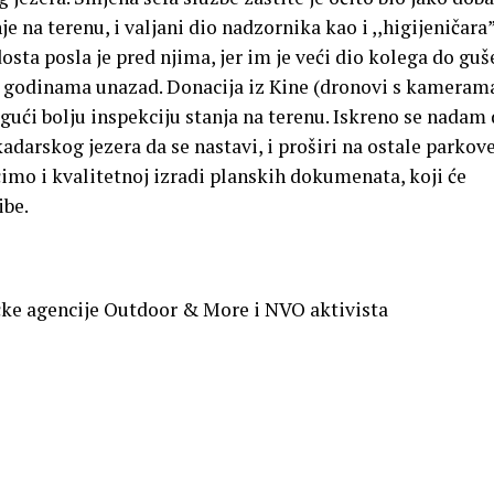
e na terenu, i valjani dio nadzornika kao i ,,higijeničara
osta posla je pred njima, jer im je veći dio kolega do guš
v godinama unazad. Donacija iz Kine (dronovi s kamerama
gući bolju inspekciju stanja na terenu. Iskreno se nadam
adarskog jezera da se nastavi, i proširi na ostale parkove
čimo i kvalitetnoj izradi planskih dokumenata, koji će
ibe.
ičke agencije Outdoor & More i NVO aktivistа