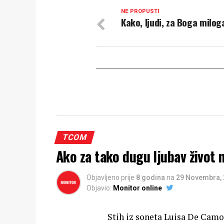
NE PROPUSTI
Kako, ljudi, za Boga milog
TCOM
Ako za tako dugu ljubav život 
Objavljeno prije
8 godina
na
29 Novembra,
Objavio:
Monitor online
Stih iz soneta Luisa De Camo