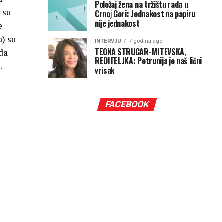
Položaj žena na tržištu rada u
” su
Crnoj Gori: Jednakost na papiru
nije jednakost
e
) su
INTERVJU
7 godina ago
TEONA STRUGAR-MITEVSKA,
 da
REDITELJKA: Petrunija je naš lični
.
vrisak
FACEBOOK