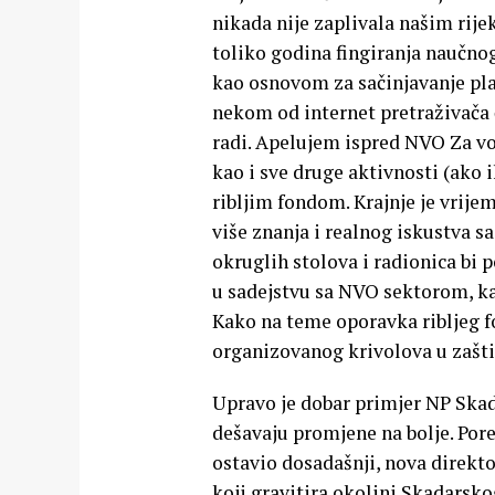
nikada nije zaplivala našim rije
toliko godina fingiranja naučn
kao osnovom za sačinjavanje plan
nekom od internet pretraživača 
radi. Apelujem ispred NVO Za vo
kao i sve druge aktivnosti (ako 
ribljim fondom. Krajnje je vrij
više znanja i realnog iskustva s
okruglih stolova i radionica b
u sadejstvu sa NVO sektorom, ka
Kako na teme oporavka ribljeg fo
organizovanog krivolova u zašt
Upravo je dobar primjer NP Ska
dešavaju promjene na bolje. Pored
ostavio dosadašnji, nova direkt
koji gravitira okolini Skadarskog