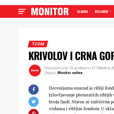
GLAVNA
KOLUMNE
TCOM
KRIVOLOV I CRNA GOR
Objavljeno prije
10 godina
na
21 Oktobra, 
Objavio:
Monitor online
Decenijama unazad je riblji fon
Izlovljavanje plemenitih ribljih
broju ljudi. Nijesu ni zaštićena
vodama i ribljim fondom. U skla