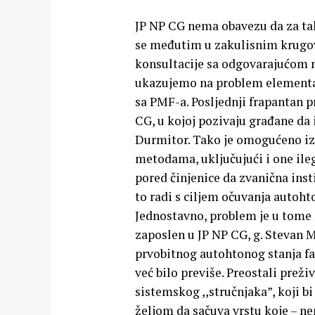
JP NP CG nema obavezu da za tak
se međutim u zakulisnim krugov
konsultacije sa odgovarajućom
ukazujemo na problem elementarn
sa PMF-a. Posljednji frapantan pr
CG, u kojoj pozivaju građane da i
Durmitor. Tako je omogućeno izl
metodama, uključujući i one ile
pored činjenice da zvanična insti
to radi s ciljem očuvanja autoht
Jednostavno, problem je u tome š
zaposlen u JP NP CG, g. Stevan M
prvobitnog autohtonog stanja fau
već bilo previše. Preostali preživ
sistemskog ,,stručnjaka”, koji b
željom da sačuva vrstu koje – ne