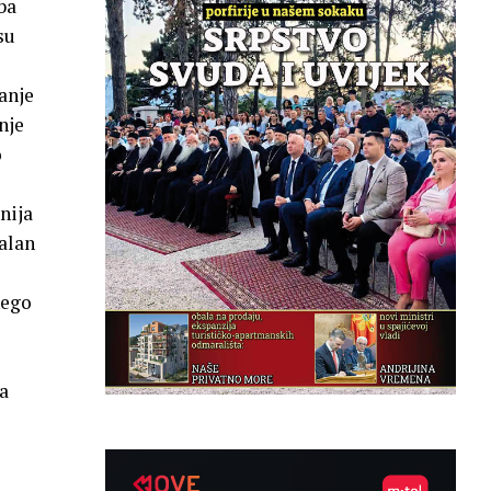
ba
su
vanje
nje
o
nija
galan
nego
a