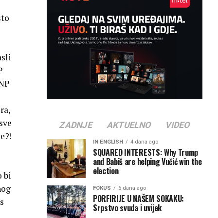
što
sli
P
 NP
ra,
 sve
ZADNJE
AKTUELNO
VIDEO
se?!
IN ENGLISH
4 dana ago
SQUARED INTERESTS: Why Trump
and Babiš are helping Vučić win the
election
 bi
nog
FOKUS
6 dana ago
PORFIRIJE U NAŠEM SOKAKU:
 s
Srpstvo svuda i uvijek