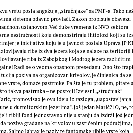
vu vrstu posla angažuje ,,stručnjake” sa PMF-a. Tako ne
ima sistema odavno provlači. Zakon propisuje obavezu
 naučnom ustanovom. Već duže vremena iz NVO sektora
e nestručnosti koju demonstriraju ihtiolozi koji su iza
imjer je inicijativa koju je u javnost poslala Uprava JP N
zlovljavaju ribe iz dva jezera koja se nalaze na teritoriji
ovljavanje riba iz Zabojskog i Modrog jezera različitim
galne! Radi se o veoma opasnom presedanu. Ono što frapi
tucija poziva na organizovan krivolov, je činjenica da se
one vrste, domaće pastrmke. Pa šta je tu problem, pitate 
to takva pastrmka – ne postoji! Izvjesni ,,stručnjak”
arić, promovisao je ovu ideju iz razloga ,,uspostavljanja
ne u durmitorskim jezerima”. Još jedan Marić?! O, ne, to
jeli riblji fond jednostavno nije u stanju da izdrži još jed
i da poziva građane na krivolov u zastićenim područjima,
ma. Salmo labrax je naziv te fantomske riblje vrste koja