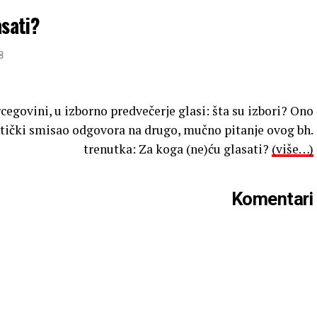
asati?
8
rcegovini, u izborno predvečerje glasi: šta su izbori? Ono
litički smisao odgovora na drugo, mučno pitanje ovog bh.
trenutka: Za koga (ne)ću glasati?
(više…)
Komentari