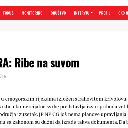
FOKUS
MONITORING
DRUŠTVO
INTERVJU
PROFIL
OKO 
A: Ribe na suvom
2016
d u crnogorskim rijekama izložen strahovitom krivolovu.
 vrsta u komercijalne svrhe predstavlja izvor prihoda ve
 područja izuzetak. JP NP CG još nema planove upravljanja
du sa zakonom su dužni da izrade takva dokumenta. Da b