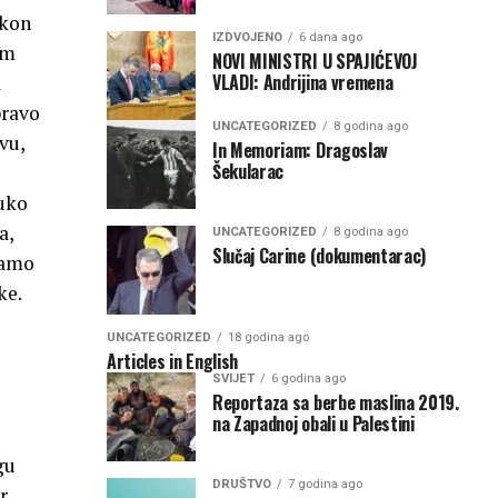
akon
IZDVOJENO
6 dana ago
em
NOVI MINISTRI U SPAJIĆEVOJ
VLADI: Andrijina vremena
a
pravo
UNCATEGORIZED
8 godina ago
vu,
In Memoriam: Dragoslav
Šekularac
ruko
a,
UNCATEGORIZED
8 godina ago
Slučaj Carine (dokumentarac)
Samo
ke.
UNCATEGORIZED
18 godina ago
Articles in English
SVIJET
6 godina ago
Reportaza sa berbe maslina 2019.
na Zapadnoj obali u Palestini
gu
DRUŠTVO
7 godina ago
r