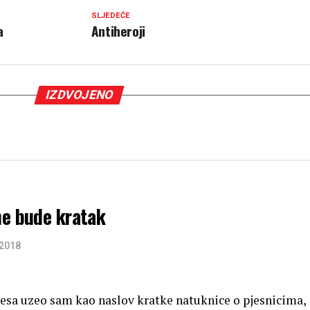
SLJEDEĆE
a
Antiheroji
IZDVOJENO
ne bude kratak
 2018
esa uzeo sam kao naslov kratke natuknice o pjesnicima,