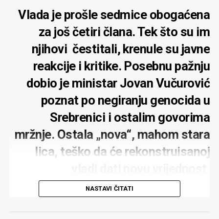
Vlada je prošle sedmice obogaćena
za još četiri člana. Tek što su im
njihovi čestitali, krenule su javne
reakcije i kritike. Posebnu pažnju
dobio je ministar Jovan Vučurović
poznat po negiranju genocida u
Srebrenici i ostalim govorima
mržnje. Ostala „nova“, mahom stara
lica, teško da će rekonstruisanoj
vladi dati novu vrijednost.
Zadovoljstvo je predsjednika
NASTAVI ČITATI
parlamenta