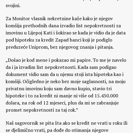
svojini.
Za Monitor vlasnik nekretnine kaže kako je njegov
komšija prethodnih dana izvadio list nepokretnosti za
imovinu u Lijepoj Kati i šokirao se kada je vidio da je data
pod hipoteku za kredit Zapad banci koji je podiglo
preduzeće Uniprom, bez njegovog znanja i pitanja.
„Došao je kod mene i pokazao mi papire. To me je navelo
da i ja izvadim list nepokretnosti. Kada sam podigao
dokument vidio sam da u njemu stoji ista hipoteka kao i
komšiji. Očigledno je neko bez moje saglasnosti, na moju
privatnu imovinu koju sam davno kupio, stavio tri
hipoteke i to za kredit ni manje ni više od 15.430.000
dolara, na rok od 12 mjeseci, plus da mi se zabranjuje
promet nepokretnosti za taj rok.”
Naš sagovornik se pita šta ako se kredit ne vrati u roku ili
se djelimično vrati, pa dođe do otimanja njegove