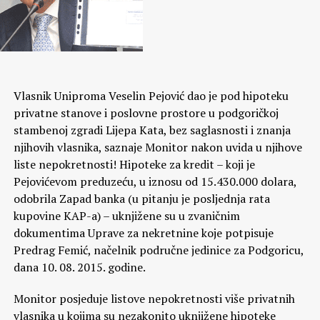
Vlasnik Uniproma Veselin Pejović dao je pod hipoteku
privatne stanove i poslovne prostore u podgoričkoj
stambenoj zgradi Lijepa Kata, bez saglasnosti i znanja
njihovih vlasnika, saznaje Monitor nakon uvida u njihove
liste nepokretnosti! Hipoteke za kredit – koji je
Pejovićevom preduzeću, u iznosu od 15.430.000 dolara,
odobrila Zapad banka (u pitanju je posljednja rata
kupovine KAP-a) – uknjižene su u zvaničnim
dokumentima Uprave za nekretnine koje potpisuje
Predrag Femić, načelnik područne jedinice za Podgoricu,
dana 10. 08. 2015. godine.
Monitor posjeduje listove nepokretnosti više privatnih
vlasnika u kojima su nezakonito uknjižene hipoteke