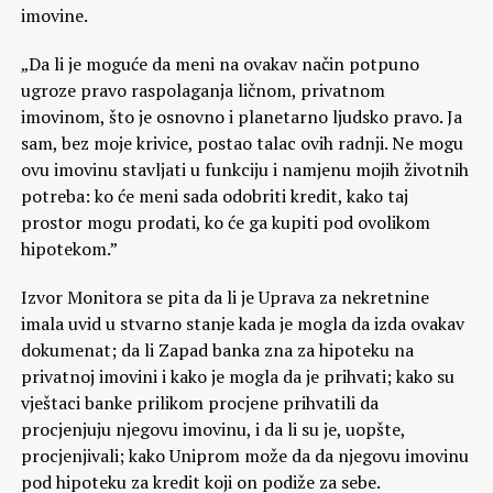
imovine.
„Da li je moguće da meni na ovakav način potpuno
ugroze pravo raspolaganja ličnom, privatnom
imovinom, što je osnovno i planetarno ljudsko pravo. Ja
sam, bez moje krivice, postao talac ovih radnji. Ne mogu
ovu imovinu stavljati u funkciju i namjenu mojih životnih
potreba: ko će meni sada odobriti kredit, kako taj
prostor mogu prodati, ko će ga kupiti pod ovolikom
hipotekom.”
Izvor Monitora se pita da li je Uprava za nekretnine
imala uvid u stvarno stanje kada je mogla da izda ovakav
dokumenat; da li Zapad banka zna za hipoteku na
privatnoj imovini i kako je mogla da je prihvati; kako su
vještaci banke prilikom procjene prihvatili da
procjenjuju njegovu imovinu, i da li su je, uopšte,
procjenjivali; kako Uniprom može da da njegovu imovinu
pod hipoteku za kredit koji on podiže za sebe.