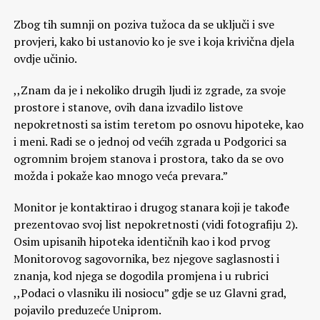
Zbog tih sumnji on poziva tužoca da se uključi i sve
provjeri, kako bi ustanovio ko je sve i koja krivična djela
ovdje učinio.
,,Znam da je i nekoliko drugih ljudi iz zgrade, za svoje
prostore i stanove, ovih dana izvadilo listove
nepokretnosti sa istim teretom po osnovu hipoteke, kao
i meni. Radi se o jednoj od većih zgrada u Podgorici sa
ogromnim brojem stanova i prostora, tako da se ovo
možda i pokaže kao mnogo veća prevara.”
Monitor je kontaktirao i drugog stanara koji je takođe
prezentovao svoj list nepokretnosti (vidi fotografiju 2).
Osim upisanih hipoteka identičnih kao i kod prvog
Monitorovog sagovornika, bez njegove saglasnosti i
znanja, kod njega se dogodila promjena i u rubrici
,,Podaci o vlasniku ili nosiocu” gdje se uz Glavni grad,
pojavilo preduzeće Uniprom.