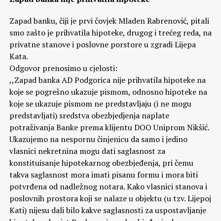
Zapad banku, čiji je prvi čovjek Mladen Rabrenović, pitali
smo zašto je prihvatila hipoteke, drugog i trećeg reda, na
privatne stanove i poslovne porstore u zgradi Lijepa
Kata.
Odgovor prenosimo u cjelosti:
,,Zapad banka AD Podgorica nije prihvatila hipoteke na
koje se pogrešno ukazuje pismom, odnosno hipoteke na
koje se ukazuje pismom ne predstavljaju (i ne mogu
predstavljati) sredstva obezbjedjenja naplate
potraživanja Banke prema klijentu DOO Uniprom Nikšić.
Ukazujemo na nespornu činjenicu da samo i jedino
vlasnici nekretnina mogu dati saglasnost za
konstituisanje hipotekarnog obezbjeđenja, pri čemu
takva saglasnost mora imati pisanu formu i mora biti
potvrđena od nadležnog notara. Kako vlasnici stanova i
poslovnih prostora koji se nalaze u objektu (u tzv. Lijepoj
Kati) nijesu dali bilo kakve saglasnosti za uspostavljanje