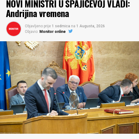
NOVI MINISTRI U SPAJIĆEVOJ VLADI:
Andrijina vremena
Objavljeno prije
1 sedmica
na
1 Augusta, 2026
Objavio:
Monitor online