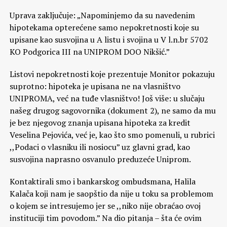
Uprava zaključuje: „Napominjemo da su navedenim
hipotekama opterećene samo nepokretnosti koje su
upisane kao susvojina u A listu i svojina u V l.n.br 5702
KO Podgorica III na UNIPROM DOO Nikšić.”
Listovi nepokretnosti koje prezentuje Monitor pokazuju
suprotno: hipoteka je upisana ne na vlasništvo
UNIPROMA, već na tuđe vlasništvo! Još više: u slučaju
našeg drugog sagovornika (dokument 2), ne samo da mu
je bez njegovog znanja upisana hipoteka za kredit
Veselina Pejovića, već je, kao što smo pomenuli, u rubrici
,,Podaci o vlasniku ili nosiocu” uz glavni grad, kao
susvojina naprasno osvanulo preduzeće Uniprom.
Kontaktirali smo i bankarskog ombudsmana, Halila
Kalača koji nam je saopštio da nije u toku sa problemom
o kojem se intresujemo jer se ,,niko nije obraćao ovoj
instituciji tim povodom.” Na dio pitanja – šta će ovim