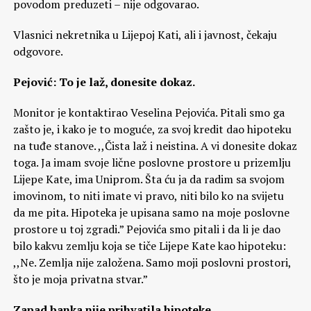
povodom preduzeti – nije odgovarao.
Vlasnici nekretnika u Lijepoj Kati, ali i javnost, čekaju
odgovore.
Pejović: To je laž, donesite dokaz.
Monitor je kontaktirao Veselina Pejovića. Pitali smo ga
zašto je, i kako je to moguće, za svoj kredit dao hipoteku
na tuđe stanove. ,,Čista laž i neistina. A vi donesite dokaz
toga. Ja imam svoje lične poslovne prostore u prizemlju
Lijepe Kate, ima Uniprom. Šta ću ja da radim sa svojom
imovinom, to niti imate vi pravo, niti bilo ko na svijetu
da me pita. Hipoteka je upisana samo na moje poslovne
prostore u toj zgradi.” Pejovića smo pitali i da li je dao
bilo kakvu zemlju koja se tiče Lijepe Kate kao hipoteku:
,,Ne. Zemlja nije založena. Samo moji poslovni prostori,
što je moja privatna stvar.”
Zapad banka nije prihvatila hipoteke