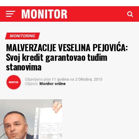
MONITORING
MALVERZACIJE VESELINA PEJOVIĆA:
Svoj kredit garantovao tuđim
stanovima
Objavljeno prije
11 godina
na
2 Oktobra, 2015
Objavio:
Monitor online