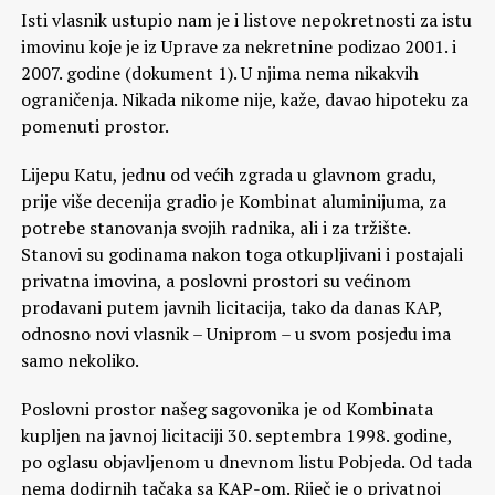
Isti vlasnik ustupio nam je i listove nepokretnosti za istu
imovinu koje je iz Uprave za nekretnine podizao 2001. i
2007. godine (dokument 1). U njima nema nikakvih
ograničenja. Nikada nikome nije, kaže, davao hipoteku za
pomenuti prostor.
Lijepu Katu, jednu od većih zgrada u glavnom gradu,
prije više decenija gradio je Kombinat aluminijuma, za
potrebe stanovanja svojih radnika, ali i za tržište.
Stanovi su godinama nakon toga otkupljivani i postajali
privatna imovina, a poslovni prostori su većinom
prodavani putem javnih licitacija, tako da danas KAP,
odnosno novi vlasnik – Uniprom – u svom posjedu ima
samo nekoliko.
Poslovni prostor našeg sagovonika je od Kombinata
kupljen na javnoj licitaciji 30. septembra 1998. godine,
po oglasu objavljenom u dnevnom listu Pobjeda. Od tada
nema dodirnih tačaka sa KAP-om. Riječ je o privatnoj