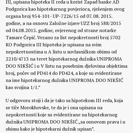
III, upisana hipoteka II reda u korist Zapad banke AD
Podgorica kao hipotekarnog povjerioca, rješenjem ovog
organa broj 954-101- UP-7226/15 od 07. 08. 2015.
godine, a na osnovu Založne izjave UZZ broj 588/2015
od 04.08.2015. godine, ovjerenog od strane notarke
Tamare Čepić. Vezano za list nepokretnosti broj 5702
KO Podgorica III hipoteka je upisana na svim
nepokretnostima u A listu u suvlasničkom obimu od
2210/4713 na teret hipotekarnog dužnika UNIPROMA
DOO NIKŠIĆ i u V listu na posebnim djelovima objektima
broj, počev od PD414 do PD424, a koje su evidentirane
na ime hipotekarnog dužnika UNIPROMA DOO NIKŠIĆ
kao svojina 1/1.”
U odgovoru stoji i da je tako sa hipotekom III reda, koja
se tiče Morokhovske, te da je i ona upisana na
nepokretnosti koje su evidentirane na hipotekarnog
dužnika UNIPROMA DOO NIKŠIĆ „sa osnovom prava i u
obimu kako je hipotekarni dužnik upisan”.