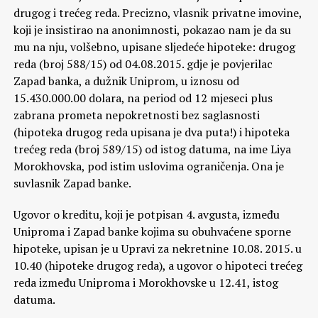
drugog i trećeg reda. Precizno, vlasnik privatne imovine,
koji je insistirao na anonimnosti, pokazao nam je da su
mu na nju, volšebno, upisane sljedeće hipoteke: drugog
reda (broj 588/15) od 04.08.2015. gdje je povjerilac
Zapad banka, a dužnik Uniprom, u iznosu od
15.430.000.00 dolara, na period od 12 mjeseci plus
zabrana prometa nepokretnosti bez saglasnosti
(hipoteka drugog reda upisana je dva puta!) i hipoteka
trećeg reda (broj 589/15) od istog datuma, na ime Liya
Morokhovska, pod istim uslovima ograničenja. Ona je
suvlasnik Zapad banke.
Ugovor o kreditu, koji je potpisan 4. avgusta, između
Uniproma i Zapad banke kojima su obuhvaćene sporne
hipoteke, upisan je u Upravi za nekretnine 10.08. 2015. u
10.40 (hipoteke drugog reda), a ugovor o hipoteci trećeg
reda između Uniproma i Morokhovske u 12.41, istog
datuma.