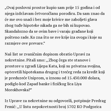
„Ovaj poslovni prostor kupio sam prije 15 godina i od
njega izdržavam četvoročlanu porodicu. Da sam znao da
će me ovo snaći i bez moje krivice me zaboljeti glava
zbog tuđe hipoteke nikada ga ne bih ni kupovao.
Skandalozno da se ovim bave i varaju građane koji
pošteno rade. Ko zna što se sve krije iza ovoga i koje su
razmjere ove prevare.”
Naš list se zvaničnim dopisom obratio Upravi za
nekretnine. Pitali smo: ,,Zbog čega ste stanove i
prostore u zgradi Lijepa Kata, koji su privatna svojina,
opteretili hipotekama drugog i trećeg reda za kredit koji
je preduzeće Uniprom, u iznosu od 15.430.000 dolara,
podiglo kod Zapad banke i fizičkog lica Liya
Morokhovska?”
Iz Uprave za nekretnine su odgovorili, potpisuje Predrag
Femić: ,,U listu nepokretnosti broj 5702 KO Podgorica