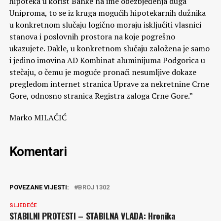
hipoteka u korist Banke na ime obezbjeđenja duga
Uniproma, to se iz kruga mogućih hipotekarnih dužnika
u konkretnom slučaju logično moraju isključiti vlasnici
stanova i poslovnih prostora na koje pogrešno
ukazujete. Dakle, u konkretnom slučaju založena je samo
i jedino imovina AD Kombinat aluminijuma Podgorica u
stečaju, o čemu je moguće pronaći nesumljive dokaze
pregledom internet stranica Uprave za nekretnine Crne
Gore, odnosno stranica Registra zaloga Crne Gore.”
Marko MILAČIĆ
Komentari
POVEZANE VIJESTI:
BROJ 1302
SLJEDEĆE
STABILNI PROTESTI – STABILNA VLADA: Hronika