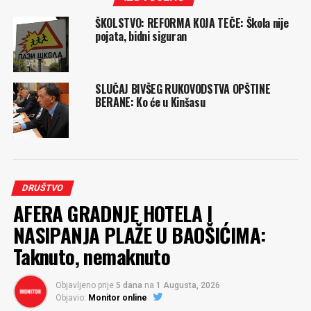
ŠKOLSTVO: REFORMA KOJA TEČE: Škola nije
pojata, bidni siguran
SLUČAJ BIVŠEG RUKOVODSTVA OPŠTINE
BERANE: Ko će u Kinšasu
DRUŠTVO
AFERA GRADNJE HOTELA I
NASIPANJA PLAŽE U BAOŠIĆIMA:
Taknuto, nemaknuto
Objavljeno prije
5 dana
na
1 Augusta, 2026
Objavio:
Monitor online