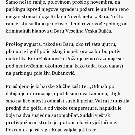
Samo nešto ranije, polovinom prošlog novembra, na
parkingu ispred njegove zgrade u požaru je uništen reno
megan stomatologa Srđana Novokmeta iz Bara. Nešto
ranije istu sudbinu je doživio i lend rover vođe jednog od
kriminalnih klanova u Baru Veselina Veska Bujića.
Prošlog avgusta, takođe u Baru, oko tri sata ujutru,
planuo je i golf policijskog inspektora za borbu potiv
narkotika Bora Đukanovića. Požar je izbio (razumije se:
pod neutvrđenim okolnostima; kako tada, tako danas)
na parkingu gdje živi Đukanović.
Pojašnjeno je iz barske Službe zaštite: ,,Odmah po
dobijanju informacije, uputili smo dva kamiona, stigli
smo na lice mjesta odmah i suzbili požar. Vatra je uništila
prednji dio golfa, a od visoke temperature, napukla je
boja na dva susjedna automobila”. Sudski vještak
protivpožarne struke je, potom, obavio vještačenje.
Pokrenuta je istraga. Koja, valjda, još traje.