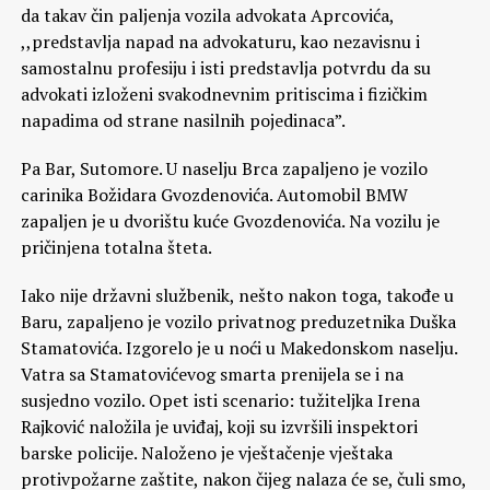
da takav čin paljenja vozila advokata Aprcovića,
,,predstavlja napad na advokaturu, kao nezavisnu i
samostalnu profesiju i isti predstavlja potvrdu da su
advokati izloženi svakodnevnim pritiscima i fizičkim
napadima od strane nasilnih pojedinaca”.
Pa Bar, Sutomore. U naselju Brca zapaljeno je vozilo
carinika Božidara Gvozdenovića. Automobil BMW
zapaljen je u dvorištu kuće Gvozdenovića. Na vozilu je
pričinjena totalna šteta.
Iako nije državni službenik, nešto nakon toga, takođe u
Baru, zapaljeno je vozilo privatnog preduzetnika Duška
Stamatovića. Izgorelo je u noći u Makedonskom naselju.
Vatra sa Stamatovićevog smarta prenijela se i na
susjedno vozilo. Opet isti scenario: tužiteljka Irena
Rajković naložila je uviđaj, koji su izvršili inspektori
barske policije. Naloženo je vještačenje vještaka
protivpožarne zaštite, nakon čijeg nalaza će se, čuli smo,