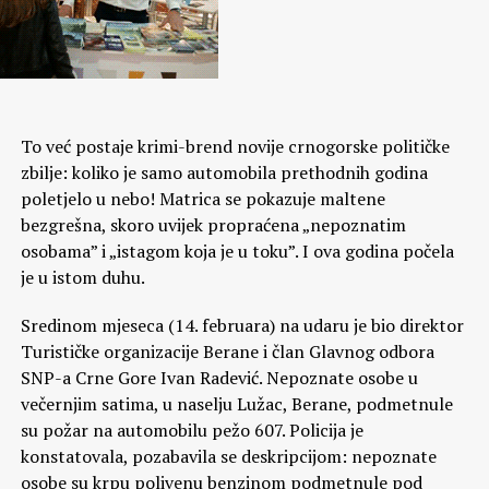
To već postaje krimi-brend novije crnogorske političke
zbilje: koliko je samo automobila prethodnih godina
poletjelo u nebo! Matrica se pokazuje maltene
bezgrešna, skoro uvijek propraćena „nepoznatim
osobama” i „istagom koja je u toku”. I ova godina počela
je u istom duhu.
Sredinom mjeseca (14. februara) na udaru je bio direktor
Turističke organizacije Berane i član Glavnog odbora
SNP-a Crne Gore Ivan Radević. Nepoznate osobe u
večernjim satima, u naselju Lužac, Berane, podmetnule
su požar na automobilu pežo 607. Policija je
konstatovala, pozabavila se deskripcijom: nepoznate
osobe su krpu polivenu benzinom podmetnule pod