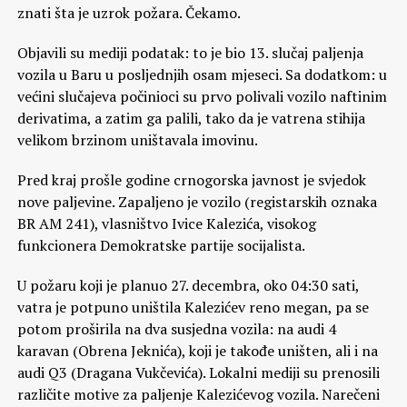
znati šta je uzrok požara. Čekamo.
Objavili su mediji podatak: to je bio 13. slučaj paljenja
vozila u Baru u posljednjih osam mjeseci. Sa dodatkom: u
većini slučajeva počinioci su prvo polivali vozilo naftinim
derivatima, a zatim ga palili, tako da je vatrena stihija
velikom brzinom uništavala imovinu.
Pred kraj prošle godine crnogorska javnost je svjedok
nove paljevine. Zapaljeno je vozilo (registarskih oznaka
BR AM 241), vlasništvo Ivice Kalezića, visokog
funkcionera Demokratske partije socijalista.
U požaru koji je planuo 27. decembra, oko 04:30 sati,
vatra je potpuno uništila Kalezićev reno megan, pa se
potom proširila na dva susjedna vozila: na audi 4
karavan (Obrena Jeknića), koji je takođe uništen, ali i na
audi Q3 (Dragana Vukčevića). Lokalni mediji su prenosili
različite motive za paljenje Kalezićevog vozila. Narečeni