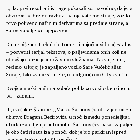
E, da: prvi rezultati istrage pokazali su, navodno, da je, s
obzirom na brzinu razbuktavanja vatrene stihije, vozilo
prvo poliveno naftnim derivatima sa prednje strane, a
zatim zapaljeno. Lijepo znati.
Da ne pišemo, trebalo bi tome – imajući u vidu učestalost
– posvetiti serijal tekstova, o paljevinama onih koji ne
obnašaju pozicije u državnim službama. Takva je ona,
recimo, u kojoj je zapaljeno vozilo Sare Vučelić alias
Soraje, takozvane starlete, u podgoričkom City kvartu.
Dvojica maskiranih napadača polila su vozilo benzinom,
pa – zapalili.
Ili, isječak iz štampe: ,,Marku Šaranoviću okrivljenom za
ubistvo Dragana Bećirovića, u noći između ponedjeljka i
utorka zapaljen je automobil. Šaranovićev pasat zapaljen
je oko četiri sata iza ponoći, dok je bio parkiran ispred
njegove kuće u selu Klikovače…”