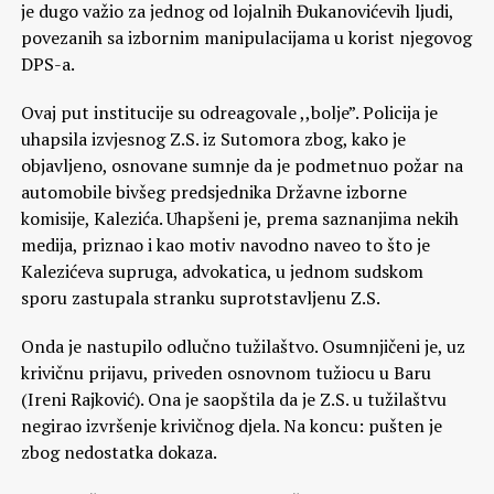
je dugo važio za jednog od lojalnih Đukanovićevih ljudi,
povezanih sa izbornim manipulacijama u korist njegovog
DPS-a.
Ovaj put institucije su odreagovale ,,bolje”. Policija je
uhapsila izvjesnog Z.S. iz Sutomora zbog, kako je
objavljeno, osnovane sumnje da je podmetnuo požar na
automobile bivšeg predsjednika Državne izborne
komisije, Kalezića. Uhapšeni je, prema saznanjima nekih
medija, priznao i kao motiv navodno naveo to što je
Kalezićeva supruga, advokatica, u jednom sudskom
sporu zastupala stranku suprotstavljenu Z.S.
Onda je nastupilo odlučno tužilaštvo. Osumnjičeni je, uz
krivičnu prijavu, priveden osnovnom tužiocu u Baru
(Ireni Rajković). Ona je saopštila da je Z.S. u tužilaštvu
negirao izvršenje krivičnog djela. Na koncu: pušten je
zbog nedostatka dokaza.