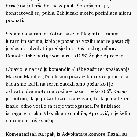
brisač na šoferšajbni pa zapalili. Šoferšajbna je,
konstatovali su, pukla. Zaključak: motivi počinilaca nijesu
poznati.
Sedam dana ranije: Kotor, naselje Plagenti. U ranim
jutarnjim satima, izbio je požar na vozilu marke pasat čiji
je vlasnik advokat i predsjednik Opštinskog odbora
Demokratske partije socijalista (DPS) Željko Aprcović.
Objavio je na radiju komandir Službe zaštite i spašavanja
Maksim Mandić: „Dobili smo poziv iz kotorske policije, a
kada smo izašli na teren zatekli smo požar koji je
zahvatio dva motorna vozila – pasat i pežo 206″. Kazao
je, potom, da je požar brzo lokalizovan, te da je na teren
izašlo jedno vozilo sa troje vatrogasaca. Pa finiširao:
istraga je u toku. Vlasnik automobila, Aprcović, nije želio
da komentariše slučaj.
Komentarisali su, ipak, iz Advokatske komore. Kazali su