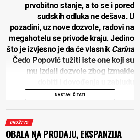
prvobitno stanje, a to se i pored
sudskih odluka ne dešava. U
pozadini, uz nove dozvole, radovi na
megahotelu se privode kraju. Jedino
što je izvjesno je da će vlasnik
Carina
Čedo Popović tužiti iste one koji su
mu izdali dozvole zbog izmakle
dobiti i dovođenja u zabludu
NASTAVI ČITATI
Rok o vraćanju plaže u Baošićima, koju je nasula
DRUŠTVO
kompanija
Carine
koja gradi megahotel u ovom malom
OBALA NA PRODAJU, EKSPANZIJA
primorskom mjestu, istekao je 17. jula i nije ispoštovan.