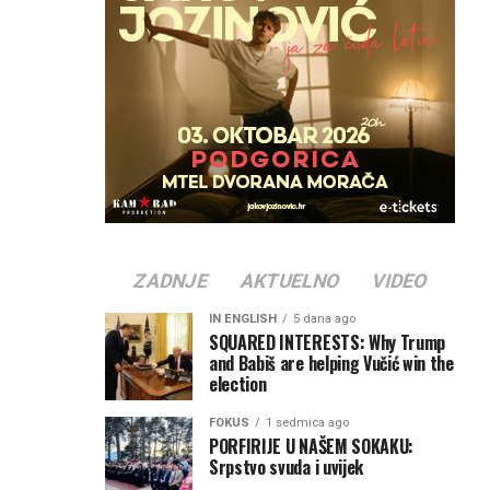
ZADNJE
AKTUELNO
VIDEO
IN ENGLISH
5 dana ago
SQUARED INTERESTS: Why Trump
and Babiš are helping Vučić win the
election
FOKUS
1 sedmica ago
PORFIRIJE U NAŠEM SOKAKU:
Srpstvo svuda i uvijek