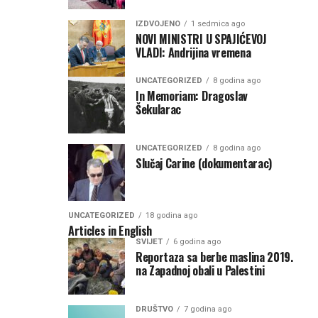
IZDVOJENO
1 sedmica ago
NOVI MINISTRI U SPAJIĆEVOJ
VLADI: Andrijina vremena
UNCATEGORIZED
8 godina ago
In Memoriam: Dragoslav
Šekularac
UNCATEGORIZED
8 godina ago
Slučaj Carine (dokumentarac)
UNCATEGORIZED
18 godina ago
Articles in English
SVIJET
6 godina ago
Reportaza sa berbe maslina 2019.
na Zapadnoj obali u Palestini
DRUŠTVO
7 godina ago