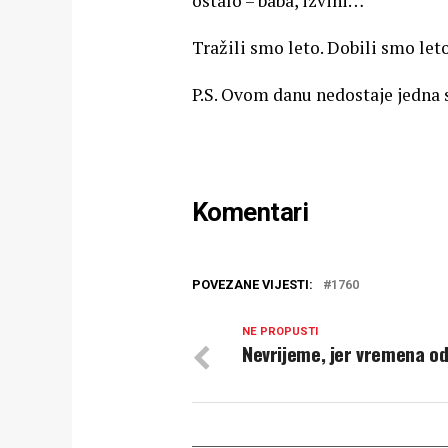
ostalo – baba, izvini…
Tražili smo leto. Dobili smo leto
P.S. Ovom danu nedostaje jedna s
Komentari
POVEZANE VIJESTI:
1760
NE PROPUSTI
Nevrijeme, jer vremena o