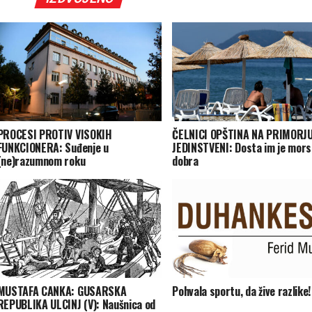
PROCESI PROTIV VISOKIH
ČELNICI OPŠTINA NA PRIMORJ
FUNKCIONERA: Suđenje u
JEDINSTVENI: Dosta im je mor
(ne)razumnom roku
dobra
MUSTAFA CANKA: GUSARSKA
Pohvala sportu, da žive razlike!
REPUBLIKA ULCINJ (V): Naušnica od