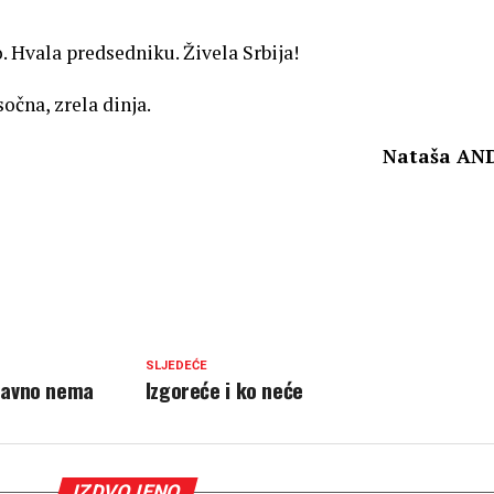
. Hvala predsedniku. Živela Srbija!
očna, zrela dinja.
Nataša AN
SLJEDEĆE
davno nema
Izgoreće i ko neće
IZDVOJENO