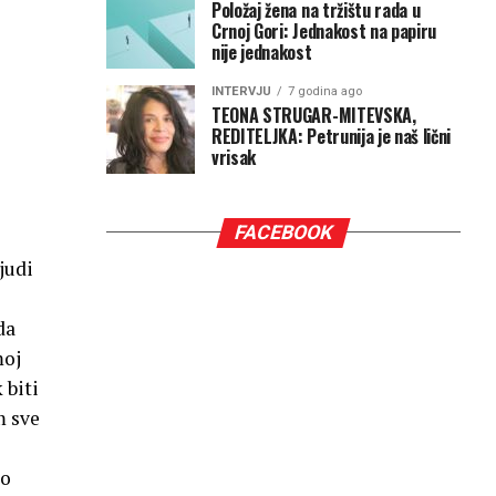
Položaj žena na tržištu rada u
Crnoj Gori: Jednakost na papiru
nije jednakost
INTERVJU
7 godina ago
TEONA STRUGAR-MITEVSKA,
REDITELJKA: Petrunija je naš lični
vrisak
FACEBOOK
judi
da
moj
 biti
m sve
go