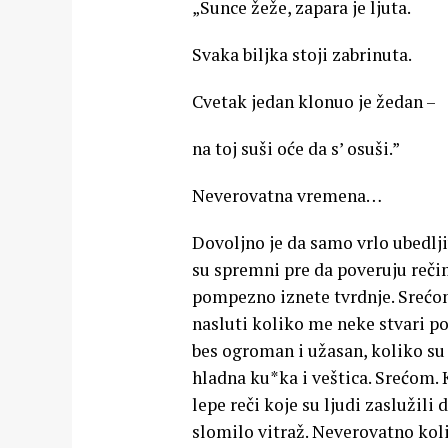
„Sunce žeže, zapara je ljuta.
Svaka biljka stoji zabrinuta.
Cvetak jedan klonuo je žedan –
na toj suši oće da s’ osuši.”
Neverovatna vremena…
Dovoljno je da samo vrlo ubedlj
su spremni pre da poveruju reči
pompezno iznete tvrdnje. Srećom,
nasluti koliko me neke stvari p
bes ogroman i užasan, koliko su 
hladna ku*ka i veštica. Srećom.
lepe reči koje su ljudi zaslužil
slomilo vitraž. Neverovatno kol