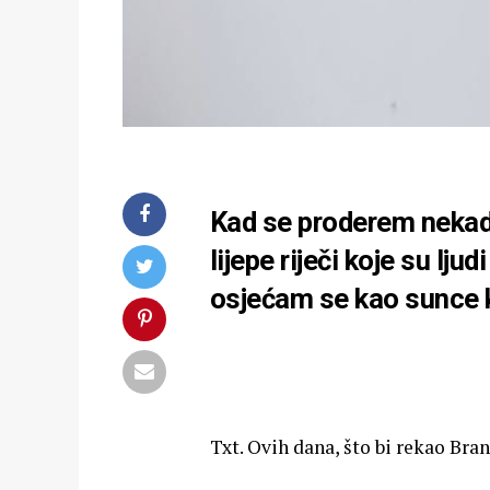
Kad se proderem nekad,
lijepe riječi koje su lj
osjećam se kao sunce k
Txt. Ovih dana, što bi rekao Bra