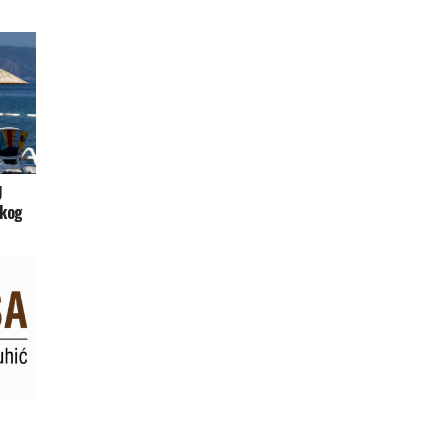
U
skog