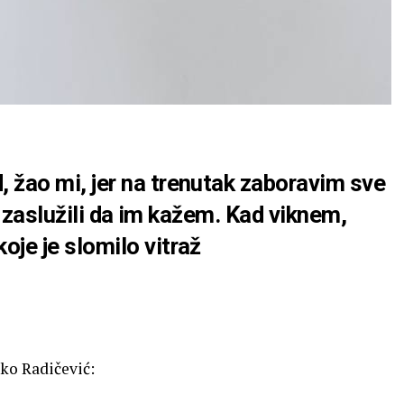
 žao mi, jer na trenutak zaboravim sve
udi zaslužili da im kažem. Kad viknem,
oje je slomilo vitraž
nko Radičević: