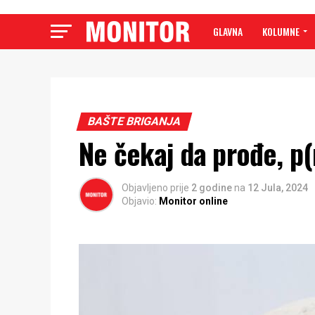
GLAVNA
KOLUMNE
BAŠTE BRIGANJA
Ne čekaj da prođe, p(r
Objavljeno prije
2 godine
na
12 Jula, 2024
Objavio:
Monitor online