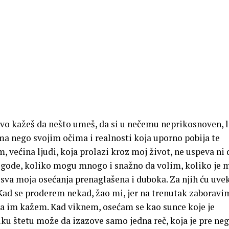
ivo kažeš da nešto umeš, da si u nečemu neprikosnoven, l
ma nego svojim očima i realnosti koja uporno pobija te
 većina ljudi, koja prolazi kroz moj život, ne uspeva ni 
ogode, koliko mogu mnogo i snažno da volim, koliko je 
sva moja osećanja prenaglašena i duboka. Za njih ću uvek
 Kad se proderem nekad, žao mi, jer na trenutak zaboravi
i da im kažem. Kad viknem, osećam se kao sunce koje je
iku štetu može da izazove samo jedna reč, koja je pre ne