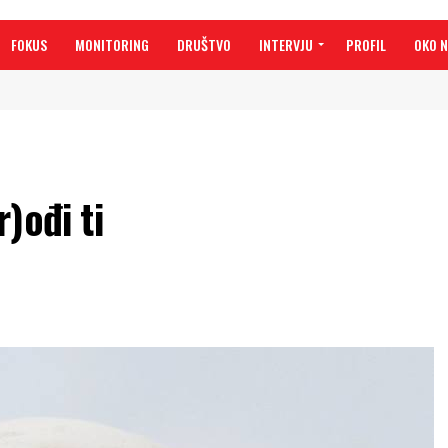
FOKUS
MONITORING
DRUŠTVO
INTERVJU
PROFIL
OKO 
)ođi ti