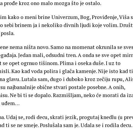
 da prođe kroz ono malo mozga što je ostalo.
im kako o meni brine Univerzum, Bog, Proviđenje, Viša s
 o sebi brinem ja i nekoliko divnih ljudi koje volim. Društ
 posla.
ene nema ništa novo. Samo na momenat okrunila se sves
događaja. Jedan mali, odsudni tren. A onda se sve opet mir
t se opet ogrnuo tišinom. Plima i oseka duše. I uz to
isli. Kao kad voda polira i glača kamenje. Nije isto kad ti
na glavu. Lutala sam, dugo i duboko kroz zečiju rupu, Alis
su najbanalnije obične stvari postale posebne. A onih,
nisu. Ne bi ti se dopalo. Razmišljam, neko će morati da iz
da uđem…
a. Udaj se, rodi decu, skrati jezik, progutaj knedlu (u pr
kad ti se ne smeje. Poslušala sam je. Udala se i rodila decu.