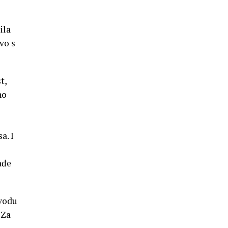
ila
vo s
t,
no
a. I
ađe
evodu
 Za