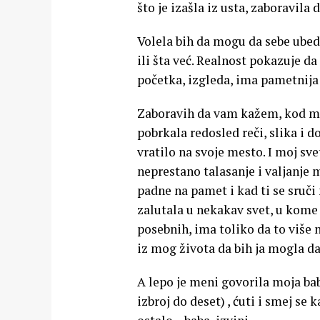
što je izašla iz usta, zaboravila
Volela bih da mogu da sebe ubed
ili šta već. Realnost pokazuje da
početka, izgleda, ima pametnija
Zaboravih da vam kažem, kod m
pobrkala redosled reči, slika i 
vratilo na svoje mesto. I moj sve
neprestano talasanje i valjanje m
padne na pamet i kad ti se sruči 
zalutala u nekakav svet, u kome 
posebnih, ima toliko da to više 
iz mog života da bih ja mogla 
A lepo je meni govorila moja bab
izbroj do deset) , ćuti i smej se 