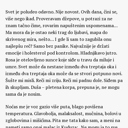
Svet je poludeo odavno. Nije novost. Ovih dana, čini se,
više nego ikad. Proveravam džepove, u potrazi za ne
znam tačno čime, rovarim napuštenim uspomenama…
Ma mora da je ostao neki trag do ljubavi, mapa do
skrivenog mira, nešto… I gde li sam to zagubila onu
najlepšu reč? Samo bez panike. Najvažnije je držati
emocije i holesterol pod kontrolom. Hladnjikavo jutro.
Rosa je otelovljeno sunce koje siđe u travu da miluje i
umre. Svet može da nestane između dva treptaja oka i
između dva treptaja oka može da se stvori potpuno novi.
Šušte mi misli. Reči mi zriju. Reči mi padnu dole. Siđem pa
ih skupljam. Duša – pletena korpa, prepuna je, ne mogu
sama da je nosim.
Noćas me je voz gazio više puta, blago povišena
temperatura. Glavobolja, malaksalost, mučnina, bolovi u
zglobovima i mišićima. Pita me tata kako sam, a meni na
pameti samo onaj malac iz Kuduza: „Ne mogu ja to sve