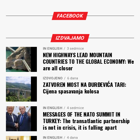
FACEBOOK
IZDVAJAMO
IN ENGLISH
3 sedmice
NEW HIGHWAYS LEAD MOUNTAIN
COUNTRIES TO THE GLOBAL ECONOMY: We
are all closer
IZDVOJENO
6 dana
ZATVOREN MOST NA ĐURĐEVIĆA TARI:
Cijena spasavanja kolosa
IN ENGLISH
4 sedmice
MESSAGES OF THE NATO SUMMIT IN
TURKEY: The transatlantic partnership
is not in crisis, it is falling apart
IN ENGLISH
4 dana