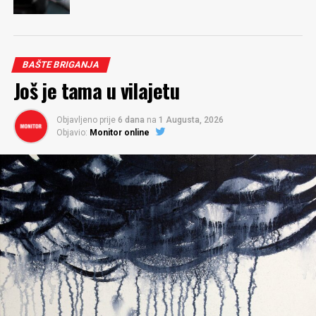
BAŠTE BRIGANJA
Još je tama u vilajetu
Objavljeno prije
6 dana
na
1 Augusta, 2026
Objavio:
Monitor online