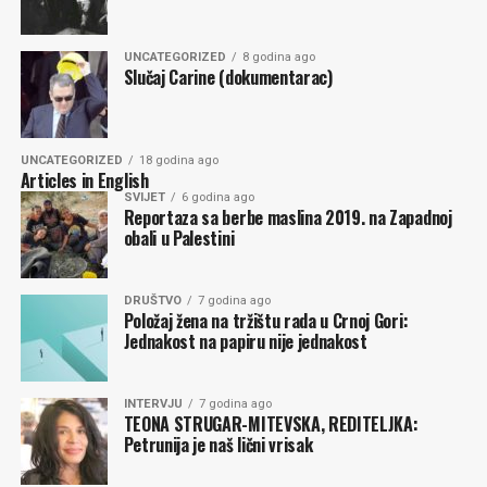
Komentari
UNCATEGORIZED
8 godina ago
Slučaj Carine (dokumentarac)
UNCATEGORIZED
18 godina ago
Articles in English
SVIJET
6 godina ago
Reportaza sa berbe maslina 2019. na Zapadnoj
obali u Palestini
DRUŠTVO
7 godina ago
Položaj žena na tržištu rada u Crnoj Gori:
Jednakost na papiru nije jednakost
INTERVJU
7 godina ago
TEONA STRUGAR-MITEVSKA, REDITELJKA:
Petrunija je naš lični vrisak