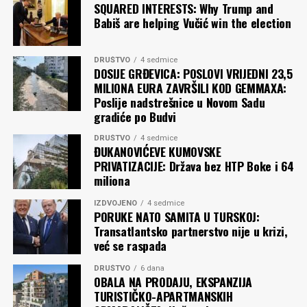
SQUARED INTERESTS: Why Trump and
Babiš are helping Vučić win the election
DRUŠTVO
4 sedmice
DOSIJE GRĐEVICA: POSLOVI VRIJEDNI 23,5
MILIONA EURA ZAVRŠILI KOD GEMMAXA:
Poslije nadstrešnice u Novom Sadu
gradiće po Budvi
DRUŠTVO
4 sedmice
ĐUKANOVIĆEVE KUMOVSKE
PRIVATIZACIJE: Država bez HTP Boke i 64
miliona
IZDVOJENO
4 sedmice
PORUKE NATO SAMITA U TURSKOJ:
Transatlantsko partnerstvo nije u krizi,
već se raspada
DRUŠTVO
6 dana
OBALA NA PRODAJU, EKSPANZIJA
TURISTIČKO-APARTMANSKIH