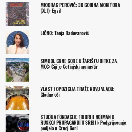
MIODRAG PEROVIĆ: 30 GODINA MONITORA
(XLI): Egzil
LIČNO: Tanja Radovanović
SIMBOL CRNE GORE U ŽARIŠTU BITKE ZA
MOĆ: Čiji je Cetinjski manastir
VLAST I OPOZICIJA TRAŽE NOVU VLADU:
Gladne oči
STUDIJA FONDACIJE FRIDRIH NOJMAN O
RUSKOJ PROPAGANDI U SRBIJI: Podgrijavanje
podjela u Crnoj Gori