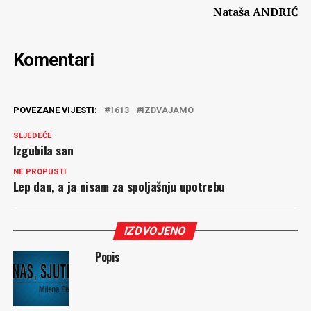
Nataša ANDRIĆ
Komentari
POVEZANE VIJESTI:
1613
IZDVAJAMO
SLJEDEĆE
Izgubila san
NE PROPUSTI
Lep dan, a ja nisam za spoljašnju upotrebu
IZDVOJENO
Popis