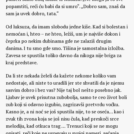
popamtiti, reći ću babi da si umro“. „Dobro sam, znaš da
sam ja uvek dobro, tata.“
Od luksuza, da imam slobodu jedne kiše. Kad si bolestan i
nemoćan i, hteo – ne hteo, ležiš, um je najviše dokon i
čeprka po nekim dubinama gde ne zalaziš drugim
danima. I tu smo gde smo. Tišina je samostalna izložba.
Zavesa se spustila toliko davno da nikoga nije briga za
kraj predstave.
Da li ste nekada želeli da kažete nekome koliko vam
nedostaje, ali niste to uradili jer ste shvatili da je njemu
sasvim dobro i bez vas? Nije taj bol nešto posebno jak.
Ljubav je uvek prisutna zubobolja, samo te ceo život boli
zub koji si odavno izgubio, zagrizavši pretvrdu voćku.
Kasno je, a ni noć se još spustila nije, to se oseća… kao i
zvuk tih zvona koja se još nisu čula, kad preskoči srce
melodiju, kad otkuca trag … Trenuci koji se ne mogu
opisati, reči koje ne uspevaju u svojoj nameri, sećanja