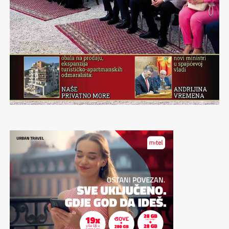
improvizujem do dramatičnih granica, da ostanem
zatečena, raspamećena prizorima i situacijama, ne mora
biti grandiozno – samo autentično, jer to je onaj pravi
začin.
Munjevito se prebacujem na neka suštinska pitanja, tipa
da li je za radost potrebno malo? Malo sreće, malo
skoknuti do Pivnice Irish pub u Rumi, malo rakije, malo
opreme za povezati. I mnogo talenta velike Todore
Stojinović. Nekako mi je ranije sve bilo moćnije i lepše, i
gradovi, i putovanja, i izlasci, i razgovori, i ljudi, i sve je
bilo snažnije. Uprkos ovoj činjenici, trenutno uživam, jer
zavodljivo mi je koliko me je očarala atmosfera koju je
Toda donela. Radujmo se pomalo, dok još imamo kome i
čime. Potrebno nam je više nego što mislimo.
Mir u glavi dobijete kada je pošteno izlupate o mnogo
zidova i kada shvatite da ste je badava i lupali. Jer, zidovi
ko zidovi, stoje, otporni na udarce i na lude glave.