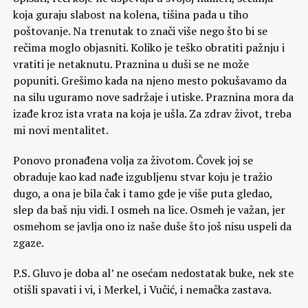
koja guraju slabost na kolena, tišina pada u tiho
poštovanje. Na trenutak to znači više nego što bi se
rečima moglo objasniti. Koliko je teško obratiti pažnju i
vratiti je netaknutu. Praznina u duši se ne može
popuniti. Grešimo kada na njeno mesto pokušavamo da
na silu uguramo nove sadržaje i utiske. Praznina mora da
izađe kroz ista vrata na koja je ušla. Za zdrav život, treba
mi novi mentalitet.
Ponovo pronađena volja za životom. Čovek joj se
obraduje kao kad nađe izgubljenu stvar koju je tražio
dugo, a ona je bila čak i tamo gde je više puta gledao,
slep da baš nju vidi. I osmeh na lice. Osmeh je važan, jer
osmehom se javlja ono iz naše duše što još nisu uspeli da
zgaze.
P.S. Gluvo je doba al’ ne osećam nedostatak buke, nek ste
otišli spavati i vi, i Merkel, i Vučić, i nemačka zastava.