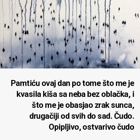
Pamtiću ovaj dan po tome što me je
kvasila kiša sa neba bez oblačka, i
što me je obasjao zrak sunca,
drugačiji od svih do sad. Čudo.
Opipljivo, ostvarivo čudo