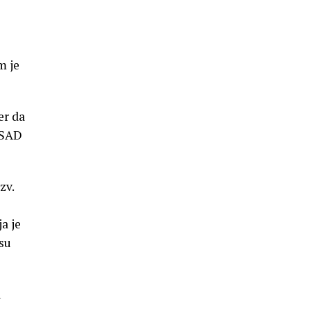
m je
er da
a SAD
zv.
a je
 su
u