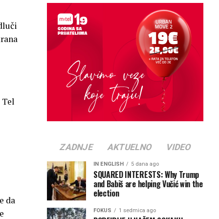
dluči
trana
 Tel
ZADNJE
AKTUELNO
VIDEO
IN ENGLISH
5 dana ago
SQUARED INTERESTS: Why Trump
and Babiš are helping Vučić win the
election
e da
FOKUS
1 sedmica ago
e