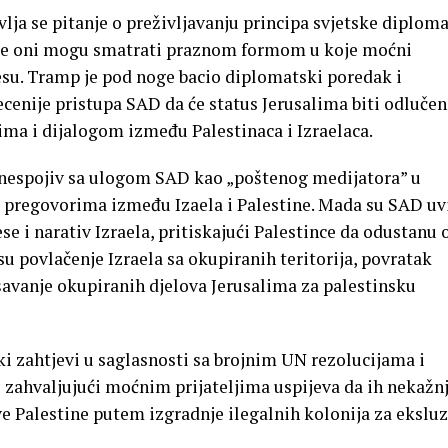
ja se pitanje o preživljavanju principa svjetske diploma
 se oni mogu smatrati praznom formom u koje moćni
su. Tramp je pod noge bacio diplomatski poredak i
ecenije pristupa SAD da će status Jerusalima biti odlučen
a i dijalogom između Palestinaca i Izraelaca.
e nespojiv sa ulogom SAD kao „poštenog medijatora” u
pregovorima između Izaela i Palestine. Mada su SAD uv
se i narativ Izraela, pritiskajući Palestince da odustanu 
su povlačenje Izraela sa okupiranih teritorija, povratak
šavanje okupiranih djelova Jerusalima za palestinsku
ki zahtjevi u saglasnosti sa brojnim UN rezolucijama i
zahvaljujući moćnim prijateljima uspijeva da ih nekažn
ve Palestine putem izgradnje ilegalnih kolonija za ekslu