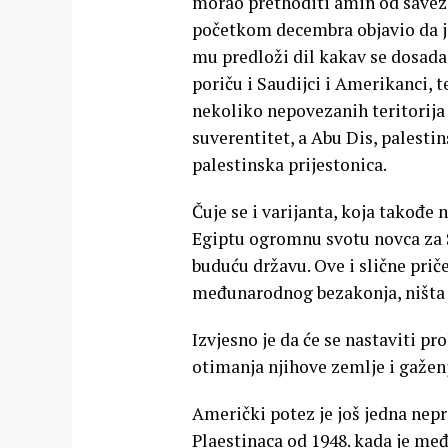
morao prethoditi amin od savezni
početkom decembra objavio da j
mu predloži dil kakav se dosada 
poriču i Saudijci i Amerikanci, 
nekoliko nepovezanih teritorija 
suverentitet, a Abu Dis, palesti
palestinska prijestonica.
Čuje se i varijanta, koja takođe 
Egiptu ogromnu svotu novca za S
buduću državu. Ove i slične priče
međunarodnog bezakonja, ništa
Izvjesno je da će se nastaviti p
otimanja njihove zemlje i gaženj
Američki potez je još jedna nep
Plaestinaca od 1948. kada je međ