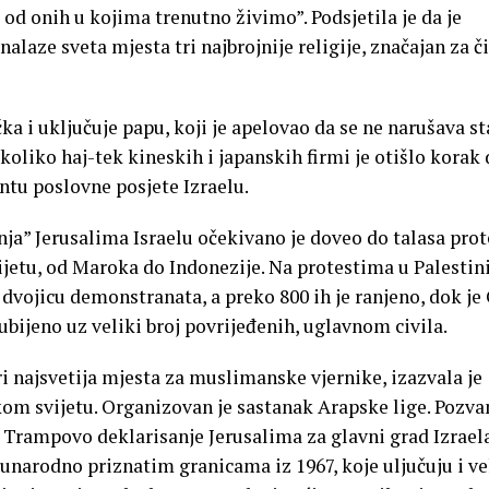
od onih u kojima trenutno živimo”. Podsjetila je da je
alaze sveta mjesta tri najbrojnije religije, značajan za č
ka i uključuje papu, koji je apelovao da se ne narušava s
koliko haj-tek kineskih i japanskih firmi je otišlo korak 
tu poslovne posjete Izraelu.
ja” Jerusalima Israelu očekivano je doveo do talasa prot
etu, od Maroka do Indonezije. Na protestima u Palestin
a dvojicu demonstranata, a preko 800 ih je ranjeno, dok je
ubijeno uz veliki broj povrijeđenih, uglavnom civila.
i najsvetija mjesta za muslimanske vjernike, izazvala je
kom svijetu. Organizovan je sastanak Arapske lige. Pozva
 Trampovo deklarisanje Jerusalima za glavni grad Izraela
unarodno priznatim granicama iz 1967, koje uljučuju i ve