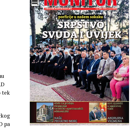
nu
AD
 tek
ičkog
AD pa