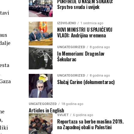
PORFIRIJE U NAŠEM SOKAKU:
Srpstvo svuda i uvijek
itavi
IZDVOJENO
1 sedmica ago
NOVI MINISTRI U SPAJIĆEVOJ
taus
VLADI: Andrijina vremena
dalje
UNCATEGORIZED
8 godina ago
In Memoriam: Dragoslav
Šekularac
esta
i
UNCATEGORIZED
8 godina ago
 Gaza
Slučaj Carine (dokumentarac)
UNCATEGORIZED
18 godina ago
Articles in English
ne
SVIJET
6 godina ago
,
Reportaza sa berbe maslina 2019.
na Zapadnoj obali u Palestini
liki