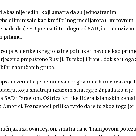
Abas nije jedini koji smatra da su jednostranim
ebe eliminisale kao kredibilnog medijatora u mirovnim
e nada da će EU preuzeti tu ulogu od SAD, i u intenzivno
 pitanju.
čenja Amerike iz regionalne politike i navode kao primj
g rješenja prepušteno Rusiji, Turskoj i Iranu, dok se ulog
jskih” naoružanih grupa.
rapskih zemalja je neminovan odgovor na burne reakcije t
tuaciju, koju smatraju izrazom strategije Zapada koja je
sa SAD i Izraelom. Oštrica kritike lidera islamskih zemalj
 Americi. Poznavaoci prilika tvrde da je to zbog toga jer
tručnjaka za ovaj region, smatra da je Trampovom potez