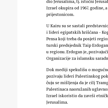
dio Jerusalima, tj. istočni Jerus
Izrael okupira od 1967. godine, 
prijestonicom.
U Kairu su se sastali predstavni
i lideri egipatskih hrišćana – 
Pensa koji treba da posjeti regi
turski predsjednik Taip Erdogan.
u regionu. Erdogan je, pozivaju
Organizacije za islamsku saradn
Dok mediji spekulišu o mogućnos
pozivaju lideri Palestinskog pokr
čuju se mišljenja da je cilj Tra
Palestinaca naoružanih uglavnom
Izrael iskoristio da završi etni
Jerusalima.