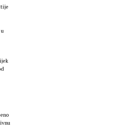
tije
 u
ijek
od
jeno
zivnu