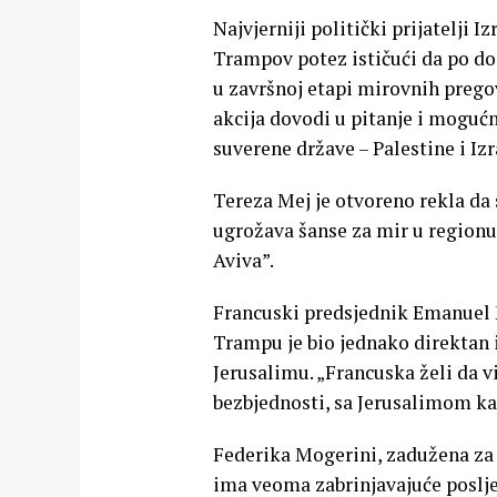
Najvjerniji politički prijatelji I
Trampov potez ističući da po dog
u završnoj etapi mirovnih prego
akcija dovodi u pitanje i mogućn
suverene države – Palestine i Izr
Tereza Mej je otvoreno rekla d
ugrožava šanse za mir u regionu
Aviva”.
Francuski predsjednik Emanuel 
Trampu je bio jednako direktan 
Jerusalimu. „Francuska želi da vi
bezbjednosti, sa Jerusalimom ka
Federika Mogerini, zadužena za 
ima veoma zabrinjavajuće poslj