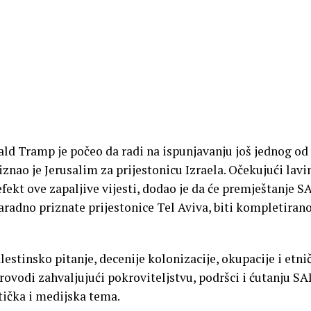
ald Tramp je počeo da radi na ispunjavanju još jednog od
iznao je Jerusalim za prijestonicu Izraela. Očekujući lavi
 efekt ove zapaljive vijesti, dodao je da će premještanje S
adno priznate prijestonice Tel Aviva, biti kompletirano
lestinsko pitanje, decenije kolonizacije, okupacije i etn
provodi zahvaljujući pokroviteljstvu, podršci i ćutanju S
ltička i medijska tema.