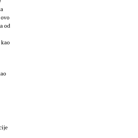
e
da
 ovo
la od
 kao
kao
cije