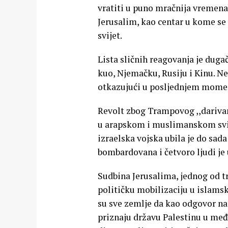
vratiti u puno mračnija vremena 
Jerusalim, kao centar u kome se n
svijet.
Lista sličnih reagovanja je dugač
kuo, Njemačku, Rusiju i Kinu. Ne
otkazujući u posljednjem momen
Revolt zbog Trampovog ,,darivan
u arapskom i muslimanskom svij
izraelska vojska ubila je do sad
bombardovana i četvoro ljudi je 
Sudbina Jerusalima, jednog od tr
političku mobilizaciju u islams
su sve zemlje da kao odgovor na
priznaju državu Palestinu u međ