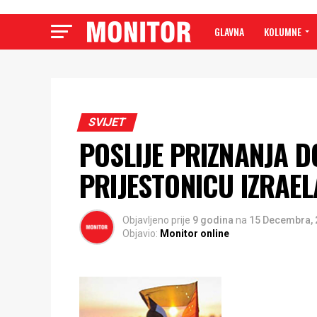
GLAVNA
KOLUMNE
SVIJET
POSLIJE PRIZNANJA 
PRIJESTONICU IZRAEL
Objavljeno prije
9 godina
na
15 Decembra, 
Objavio:
Monitor online