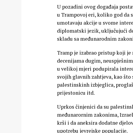
U pozadini ovog događaja postavl
u Trampovoj eri, koliko god da
umotavaju akcije u svome intere
diplomatski jezik, uključujući d
skladu sa međunarodnim zakonim
Tramp je izabrao pristup koji j
decenijama dugim, neuspješnim 
u velikoj mjeri podupirala intere
svojih glavnih zahtjeva, kao što 
palestinskinh izbjeglica, progla
prijestonicu itd.
Uprkos činjenici da su palestins
međunarornim zakonima, Izrael 
krši i da aneksira dodatne djelo
upotrebu jevrejske populacije.