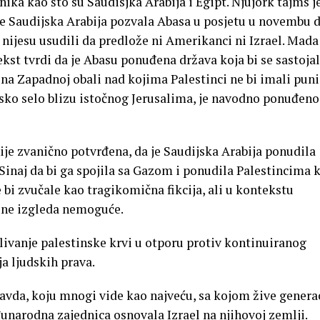
ka kao što su Saudisjka Arabija i Egipt. Njujork tajms j
e Saudijska Arabija pozvala Abasa u posjetu u novembu 
nijesu usudili da predlože ni Amerikanci ni Izrael. Mada
tekst tvrdi da je Abasu ponuđena država koja bi se sastoja
na Zapadnoj obali nad kojima Palestinci ne bi imali puni
nsko selo blizu istočnog Jerusalima, je navodno ponuđeno
nije zvanično potvrđena, da je Saudijska Arabija ponudila
inaj da bi ga spojila sa Gazom i ponudila Palestincima 
 bi zvučale kao tragikomična fikcija, ali u kontekstu
 ne izgleda nemoguće.
rolivanje palestinske krvi u otporu protiv kontinuiranog
a ljudskih prava.
ravda, koju mnogi vide kao najveću, sa kojom žive genera
unarodna zajednica osnovala Izrael na njihovoj zemlji.