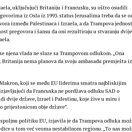
zraela, uključujući Britaniju i Francusku, su oštro osudili
ovorima iz Osla iz 1993. status Jerusalima treba da se o
vora između Palestinaca i Izraela, a da Trampova jednos
ost pregovora i šansu da oni rezultiraju u stvaranju dvije
aela.
a se njena vlada ne slaze sa Trampovom odlukom. „Ona
. Britanija nema planova da svoju ambasadu premješta iz
Makron, koji se među EU liderima smatra najbliskijim
izjavljujući da Francuska ne pordžava odluku SAD o
di dvije države, Izrael i Palestinu, koje žive u miru i
o prijestonicom obje države”.
spoljnu politiku EU, izjavila je da Trampova odluka mož
edice u tom već veoma nestabilnom regionu. „To nas mož