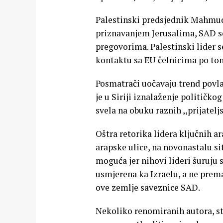
Palestinski predsjednik Mahmud 
priznavanjem Jerusalima, SAD s
pregovorima. Palestinski lider s
kontaktu sa EU čelnicima po tom
Posmatrači uočavaju trend povla
je u Siriji iznalaženje političko
svela na obuku raznih ,,prijatel
Oštra retorika lidera ključnih a
arapske ulice, na novonastalu si
moguća jer nihovi lideri šuruju 
usmjerena ka Izraelu, a ne prema
ove zemlje saveznice SAD.
Nekoliko renomiranih autora, s