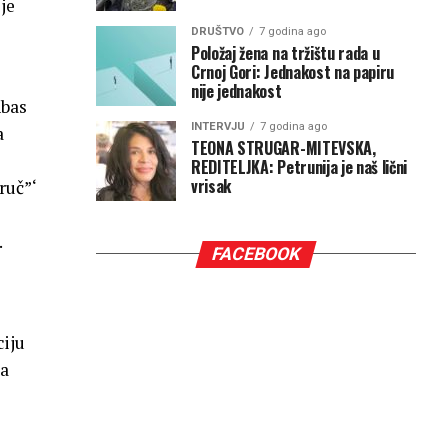
je
DRUŠTVO
7 godina ago
Položaj žena na tržištu rada u
Crnoj Gori: Jednakost na papiru
nije jednakost
Abas
INTERVJU
7 godina ago
a
TEONA STRUGAR-MITEVSKA,
REDITELJKA: Petrunija je naš lični
vrisak
ruč”‘
.
FACEBOOK
ciju
la