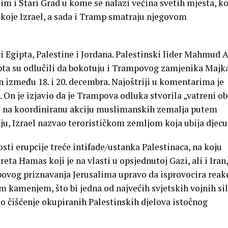
alim i Stari Grad u kome se nalazi većina svetih mjesta, ko
a koje Izrael, a sada i Tramp smatraju njegovom
ci Egipta, Palestine i Jordana. Palestinski lider Mahmud 
Kopta su odlučili da bokotuju i Trampovog zamjenika Majk
on između 18. i 20. decembra. Najoštriji u komentarima je
 On je izjavio da je Trampova odluka stvorila „vatreni ob
ći na koordiniranu akciju muslimanskih zemalja putem
ju, Izrael nazvao terorističkom zemljom koja ubija djecu
ti erupcije treće intifade/ustanka Palestinaca, na koju
eta Hamas koji je na vlasti u opsjednutoj Gazi, ali i Iran,
mpovog priznavanja Jerusalima upravo da isprovocira reak
 kamenjem, što bi jedna od najvećih svjetskih vojnih si
čko čišćenje okupiranih Palestinskih djelova istočnog