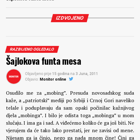
IZDVOJENO
RAZBIJENO OGLEDALO
Šajlokova funta mesa
Objavljeno prije
15 godina
na
3 Juna, 2011
Objavio:
Monitor online
Osudilo me za „mobing”. Presuda novosadskog suda
kaže, a „patriotski” mediji po Srbiji i Crnoj Gori naveliko
telale i poduplavaju da sam opaki počinilac kažnjivog
djela „mobinga”. I bilo je odista toga „mobinga” u mom
slučaju. I ima ga i sad. A viđećemo koliko će ga još biti. Ne
vjerujem da će tako lako prestati, jer ne zavisi od mene.
Nijesam ga ja činio, nego ga nada mnom čine! Čini ga