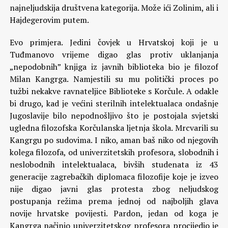
najneljudskija društvena kategorija. Može ići Zolinim, ali i
Hajdegerovim putem.
Evo primjera. Jedini čovjek u Hrvatskoj koji je u
Tuđmanovo vrijeme digao glas protiv uklanjanja
„nepodobnih” knjiga iz javnih biblioteka bio je filozof
Milan Kangrga. Namjestili su mu politički proces po
tužbi nekakve ravnateljice Biblioteke s Korčule. A odakle
bi drugo, kad je većini sterilnih intelektualaca ondašnje
Jugoslavije bilo nepodnošljivo što je postojala svjetski
ugledna filozofska Korčulanska ljetnja škola. Mrcvarili su
Kangrgu po sudovima. I niko, aman baš niko od njegovih
kolega filozofa, od univerzitetskih profesora, slobodnih i
neslobodnih intelektualaca, bivših studenata iz 43
generacije zagrebačkih diplomaca filozofije koje je izveo
nije digao javni glas protesta zbog neljudskog
postupanja režima prema jednoj od najboljih glava
novije hrvatske povijesti. Pardon, jedan od koga je
Kangrga načinio univerzitetskog profesora procijedio je