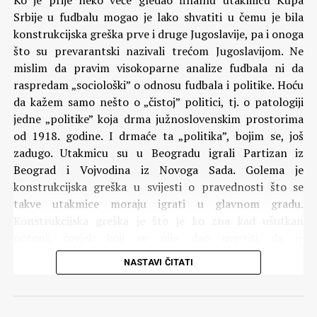
Ko je prije neko veče gledao finalnu utakmicu Kupa
Srbije u fudbalu mogao je lako shvatiti u čemu je bila
konstrukcijska greška prve i druge Jugoslavije, pa i onoga
što su prevarantski nazivali trećom Jugoslavijom. Ne
mislim da pravim visokoparne analize fudbala ni da
raspredam „sociološki” o odnosu fudbala i politike. Hoću
da kažem samo nešto o „čistoj” politici, tj. o patologiji
jedne „politike” koja drma južnoslovenskim prostorima
od 1918. godine. I drmaće ta „politika”, bojim se, još
zadugo. Utakmicu su u Beogradu igrali Partizan iz
Beograd i Vojvodina iz Novoga Sada. Golema je
konstrukcijska greška u svijesti o pravednosti što se
takve utakmice moraju igrati u glavnom gradu.
Konstrukcijska greška je što je ko zna kad ušutkan
potonji čovjek koji se nije dao uvjeriti da je
samorazumljivo da se utakmice finala igraju u Beogradu i
NASTAVI ČITATI
kad učestvuje neki od beogradskih klubova. Naprosto,
radi se o nesportskoj, tj. nepoštenoj favorizaciji klubova
iz Beograda. Konstrukcijska greška svake države je kad se