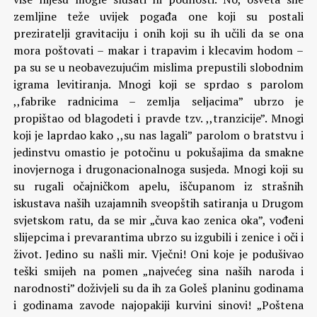
zemljine teže uvijek pogađa one koji su postali
preziratelji gravitaciju i onih koji su ih učili da se ona
mora poštovati – makar i trapavim i klecavim hodom –
pa su se u neobavezujućim mislima prepustili slobodnim
igrama levitiranja. Mnogi koji se sprdao s parolom
,,fabrike radnicima – zemlja seljacima” ubrzo je
propištao od blagodeti i pravde tzv. ,,tranzicije”. Mnogi
koji je laprdao kako ,,su nas lagali” parolom o bratstvu i
jedinstvu omastio je potočinu u pokušajima da smakne
inovjernoga i drugonacionalnoga susjeda. Mnogi koji su
su rugali očajničkom apelu, iščupanom iz strašnih
iskustava naših uzajamnih sveopštih satiranja u Drugom
svjetskom ratu, da se mir „čuva kao zenica oka”, vođeni
slijepcima i prevarantima ubrzo su izgubili i zenice i oči i
život. Jedino su našli mir. Vječni! Oni koje je podušivao
teški smijeh na pomen „najvećeg sina naših naroda i
narodnosti” doživjeli su da ih za Goleš planinu godinama
i godinama zavode najopakiji kurvini sinovi!
„Poštena