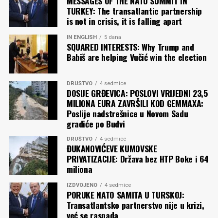
MESSAGES OF THE NATO SUMMIT IN
TURKEY: The transatlantic partnership
is not in crisis, it is falling apart
IN ENGLISH
5 dana
SQUARED INTERESTS: Why Trump and
Babiš are helping Vučić win the election
DRUŠTVO
4 sedmice
DOSIJE GRĐEVICA: POSLOVI VRIJEDNI 23,5
MILIONA EURA ZAVRŠILI KOD GEMMAXA:
Poslije nadstrešnice u Novom Sadu
gradiće po Budvi
DRUŠTVO
4 sedmice
ĐUKANOVIĆEVE KUMOVSKE
PRIVATIZACIJE: Država bez HTP Boke i 64
miliona
IZDVOJENO
4 sedmice
PORUKE NATO SAMITA U TURSKOJ:
Transatlantsko partnerstvo nije u krizi,
već se raspada