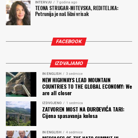
INTERVJU
7 godina ago
TEONA STRUGAR-MITEVSKA, REDITELJKA:
Petrunija je naš lični vrisak
FACEBOOK
IZDVAJAMO
IN ENGLISH
3 sedmice
NEW HIGHWAYS LEAD MOUNTAIN
COUNTRIES TO THE GLOBAL ECONOMY: We
are all closer
IZDVOJENO
1 sedmica
ZATVOREN MOST NA ĐURĐEVIĆA TARI:
Cijena spasavanja kolosa
IN ENGLISH
4 sedmice