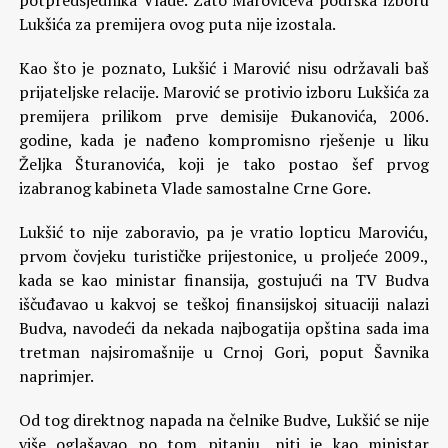
potpredsjednika Vlade. Zato Marovićeva podrška izboru
Lukšića za premijera ovog puta nije izostala.
Kao što je poznato, Lukšić i Marović nisu održavali baš
prijateljske relacije. Marović se protivio izboru Lukšića za
premijera prilikom prve demisije Đukanovića, 2006.
godine, kada je nađeno kompromisno rješenje u liku
Željka Šturanovića, koji je tako postao šef prvog
izabranog kabineta Vlade samostalne Crne Gore.
Lukšić to nije zaboravio, pa je vratio lopticu Maroviću,
prvom čovjeku turističke prijestonice, u proljeće 2009.,
kada se kao ministar finansija, gostujući na TV Budva
iščuđavao u kakvoj se teškoj finansijskoj situaciji nalazi
Budva, navodeći da nekada najbogatija opština sada ima
tretman najsiromašnije u Crnoj Gori, poput Šavnika
naprimjer.
Od tog direktnog napada na čelnike Budve, Lukšić se nije
više oglašavao po tom pitanju, niti je kao ministar