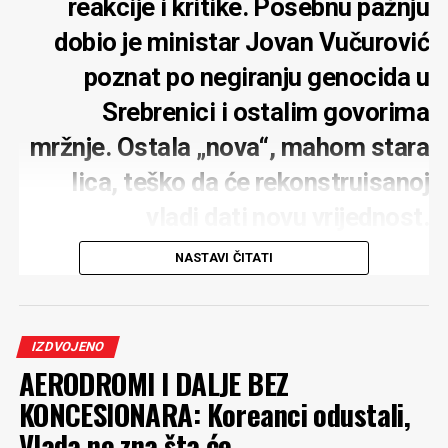
reakcije i kritike. Posebnu pažnju
dobio je ministar Jovan Vučurović
poznat po negiranju genocida u
Srebrenici i ostalim govorima
mržnje. Ostala „nova“, mahom stara
lica, teško da će rekonstruisanoj
vladi dati novu vrijednost.
Zadovoljstvo je predsjednika
NASTAVI ČITATI
parlamenta
IZDVOJENO
AERODROMI I DALJE BEZ
KONCESIONARA: Koreanci odustali,
Četiri nova lica koje je predložio za treću rekonstrukciju
Vlada ne zna šta će
vlade, premijer
Milojko Spajić
poslanicima nije previše