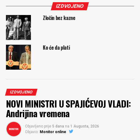
IZDVOJENO
Zločin bez kazne
Ko će da plati
IZDVOJENO
NOVI MINISTRI U SPAJIĆEVOJ VLADI:
Andrijina vremena
Objavljeno prije
5 dana
na
1 Augusta, 2026
Objavio:
Monitor online