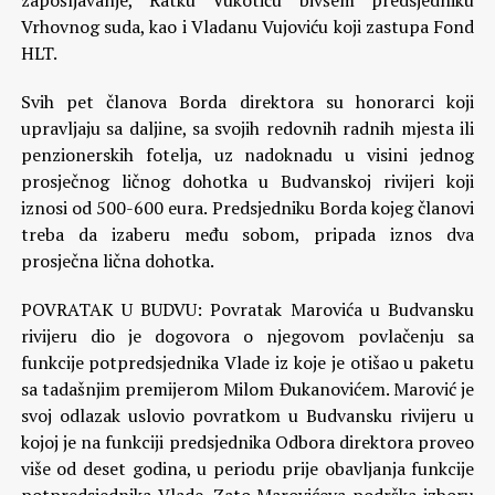
zapošljavanje, Ratku Vukotiću bivšem predsjedniku
Vrhovnog suda, kao i Vladanu Vujoviću koji zastupa Fond
HLT.
Svih pet članova Borda direktora su honorarci koji
upravljaju sa daljine, sa svojih redovnih radnih mjesta ili
penzionerskih fotelja, uz nadoknadu u visini jednog
prosječnog ličnog dohotka u Budvanskoj rivijeri koji
iznosi od 500-600 eura. Predsjedniku Borda kojeg članovi
treba da izaberu među sobom, pripada iznos dva
prosječna lična dohotka.
POVRATAK U BUDVU: Povratak Marovića u Budvansku
rivijeru dio je dogovora o njegovom povlačenju sa
funkcije potpredsjednika Vlade iz koje je otišao u paketu
sa tadašnjim premijerom Milom Đukanovićem. Marović je
svoj odlazak uslovio povratkom u Budvansku rivijeru u
kojoj je na funkciji predsjednika Odbora direktora proveo
više od deset godina, u periodu prije obavljanja funkcije