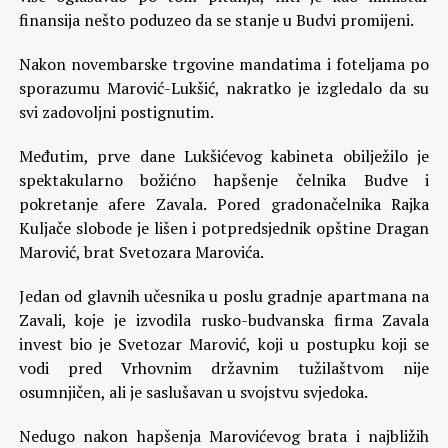
finansija nešto poduzeo da se stanje u Budvi promijeni.
Nakon novembarske trgovine mandatima i foteljama po
sporazumu Marović-Lukšić, nakratko je izgledalo da su
svi zadovoljni postignutim.
Međutim, prve dane Lukšićevog kabineta obilježilo je
spektakularno božićno hapšenje čelnika Budve i
pokretanje afere Zavala. Pored gradonačelnika Rajka
Kuljače slobode je lišen i potpredsjednik opštine Dragan
Marović, brat Svetozara Marovića.
Jedan od glavnih učesnika u poslu gradnje apartmana na
Zavali, koje je izvodila rusko-budvanska firma Zavala
invest bio je Svetozar Marović, koji u postupku koji se
vodi pred Vrhovnim državnim tužilaštvom nije
osumnjičen, ali je saslušavan u svojstvu svjedoka.
Nedugo nakon hapšenja Marovićevog brata i najbližih