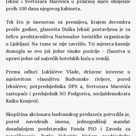
Jeknić i Svetozara Marovića u priličnoj mjeri obilježile
prvih 100 dana njegovog kabineta.
Tek što je imenovan za premijera, krajem decembra
prošle godine, glasovita Duška Jeknić postavljena je za
šeficu predstavništva Nacionalne turističke organizacije
u Ljubljani. Na tome se nije završilo. Tri mjeseca kasnije
domogla se evo još jedne visoke pozicije – članstva u
upravi jedne od najvećih hotelskih kuća u zemlji.
Prema odluci Lukšićeve Vlade, državne interese u
mješovitom vlasništvu Budvanske rivijere, pored
Jeknićeve, potpredsjednika DPS a, Svetozara Marovića
zastupaće i predsjednik SO Podgorica, socijaldemokrata
Raško Konjević.
Skupština akcionara budvanskog preduzeća potvrdila je,
pored navedenih imena, jednogodišnji mandat
dosadašnjem predstavniku Fonda PIO i Zavoda za