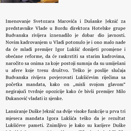
Imenovanje Svetozara Marovića i Dušanke Jeknić za
predstavnike Vlade u Bordu direktora Hotelske grupe
Budvanska rivijera iznenadilo je dobar dio javnosti.
Novim kadrovanjem u Vladi potonulo je i ono malo nade
da će mladi premijer Igor Lukšić donijeti promjene i
obećane reforme, da će raskrstiti sa starim kadrovima,
naročito sa onima za koje postoji sumnja da su umiješani
u afere koje tresu društvo.
Teško je poslije slučaja
Budvanska rivijera povjerovati Lukšićevim riječima sa
početka mandata, kako on „misli svojom glavom”
negirajući tvrdnje opozicije kako će bivši premijer Milo
Đukanović vladati iz sjenke.
Lansiranje Duške Jeknić na dvije visoke funkcije u prva tri
mjeseca mandata Igora Lukšića teško da je rezultat
Lukšićeve pameti. Znimljivo je kako su karijere Duške