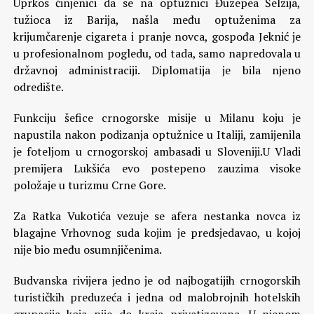
Uprkos činjenici da se na optužnici Đuzepea Šelzija,
tužioca iz Barija, našla među optuženima za
krijumčarenje cigareta i pranje novca, gospođa Jeknić je
u profesionalnom pogledu, od tada, samo napredovala u
državnoj administraciji. Diplomatija je bila njeno
odredište.
Funkciju šefice crnogorske misije u Milanu koju je
napustila nakon podizanja optužnice u Italiji, zamijenila
je foteljom u crnogorskoj ambasadi u Sloveniji.U Vladi
premijera Lukšića evo postepeno zauzima visoke
položaje u turizmu Crne Gore.
Za Ratka Vukotića vezuje se afera nestanka novca iz
blagajne Vrhovnog suda kojim je predsjedavao, u kojoj
nije bio među osumnjičenima.
Budvanska rivijera jedno je od najbogatijih crnogorskih
turističkih preduzeća i jedna od malobrojnih hotelskih