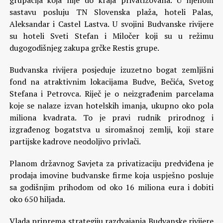
grupacija koja nije do kraja privatizovana. U njenom
sastavu posluju TN Slovenska plaža, hoteli Palas,
Aleksandar i Castel Lastva. U svojini Budvanske rivijere
su hoteli Sveti Stefan i Miločer koji su u režimu
dugogodišnjeg zakupa grčke Restis grupe.
Budvanska rivijera posjeduje izuzetno bogat zemljišni
fond na atraktivnim lokacijama Budve, Bečića, Svetog
Stefana i Petrovca. Riječ je o neizgrađenim parcelama
koje se nalaze izvan hotelskih imanja, ukupno oko pola
miliona kvadrata. To je pravi rudnik prirodnog i
izgrađenog bogatstva u siromašnoj zemlji, koji stare
partijske kadrove neodoljivo privlači.
Planom državnog Savjeta za privatizaciju predviđena je
prodaja imovine budvanske firme koja uspješno posluje
sa godišnjim prihodom od oko 16 miliona eura i dobiti
oko 650 hiljada.
Vlada priprema strategiju razdvajanja Budvanske rivijere