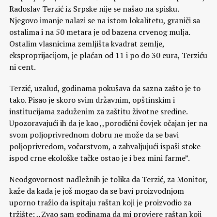
Radoslav Terzić iz Srpske nije se našao na spisku.
Njegovo imanje nalazi se na istom lokalitetu, graniči sa
ostalima i na 50 metara je od bazena crvenog mulja.
Ostalim vlasnicima zemljišta kvadrat zemlje,
eksproprijacijom, je plaćan od 11 i po do 30 eura, Terziću
ni cent.
Terzić, uzalud, godinama pokušava da sazna zašto je to
tako. Pisao je skoro svim državnim, opštinskim i
institucijama zaduženim za zaštitu životne sredine.
Upozoravajući ih da je kao ,,porodični čovjek očajan jer na
svom poljoprivrednom dobru ne može da se bavi
poljoprivredom, vočarstvom, a zahvaljujući ispaši stoke
ispod crne ekološke tačke ostao je i bez mini farme”.
Neodgovornost nadležnih je tolika da Terzić, za Monitor,
kaže da kada je još mogao da se bavi proizvodnjom
uporno tražio da ispitaju raštan koji je proizvodio za
tržište: ,,Zvao sam godinama da mi provjere raštan koji