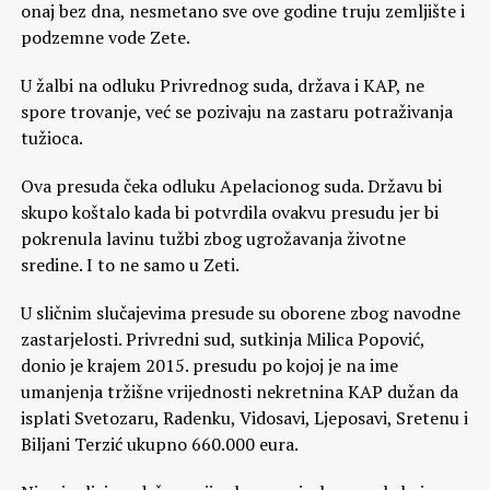
onaj bez dna, nesmetano sve ove godine truju zemljište i
podzemne vode Zete.
U žalbi na odluku Privrednog suda, država i KAP, ne
spore trovanje, već se pozivaju na zastaru potraživanja
tužioca.
Ova presuda čeka odluku Apelacionog suda. Državu bi
skupo koštalo kada bi potvrdila ovakvu presudu jer bi
pokrenula lavinu tužbi zbog ugrožavanja životne
sredine. I to ne samo u Zeti.
U sličnim slučajevima presude su oborene zbog navodne
zastarjelosti. Privredni sud, sutkinja Milica Popović,
donio je krajem 2015. presudu po kojoj je na ime
umanjenja tržišne vrijednosti nekretnina KAP dužan da
isplati Svetozaru, Radenku, Vidosavi, Ljeposavi, Sretenu i
Biljani Terzić ukupno 660.000 eura.