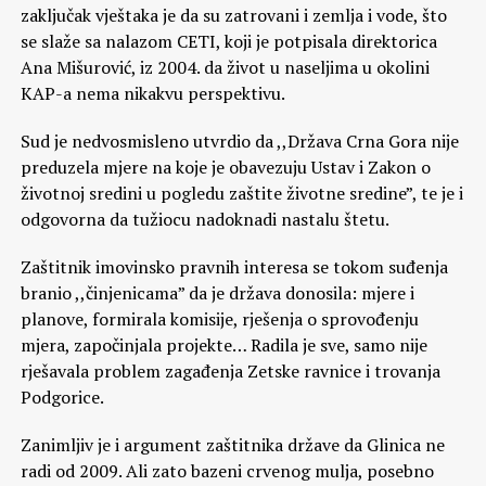
zaključak vještaka je da su zatrovani i zemlja i vode, što
se slaže sa nalazom CETI, koji je potpisala direktorica
Ana Mišurović, iz 2004. da život u naseljima u okolini
KAP-a nema nikakvu perspektivu.
Sud je nedvosmisleno utvrdio da ,,Država Crna Gora nije
preduzela mjere na koje je obavezuju Ustav i Zakon o
životnoj sredini u pogledu zaštite životne sredine”, te je i
odgovorna da tužiocu nadoknadi nastalu štetu.
Zaštitnik imovinsko pravnih interesa se tokom suđenja
branio ,,činjenicama” da je država donosila: mjere i
planove, formirala komisije, rješenja o sprovođenju
mjera, započinjala projekte… Radila je sve, samo nije
rješavala problem zagađenja Zetske ravnice i trovanja
Podgorice.
Zanimljiv je i argument zaštitnika države da Glinica ne
radi od 2009. Ali zato bazeni crvenog mulja, posebno