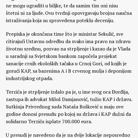
ne mogu ugraditi u biljke, te da samim tim oni nisu
štetni ni za ljude. Ovu tvrdnji opovrgavaju brojna naučna
istraživanja koja su sprovedena poteklu deceniju.
Prepiska je okončana time što je ministar Sekulić, sve
citirajući Ustavnu odredbu da svako ima pravo na zdravu
životnu sredinu, pozvao na strpljenje i kazao da je Vlada
u saradnji sa Svjetskom bankom započela projekat
sanacije crnih ekoloških tačaka u Crnoj Gori, od kojih je
gorući KAP, sa bazenima A i B crvenog mulja i deponijom
industrijskog otpada.
Terzića je strpljenje izdalo pa je, u ime svog oca Đorđija,
zastupa ih advokat Miloš Damjanović, tužio KAP i državu.
Sutkinja Privrednog suda Nataša Bošković u maju ove
godine donosi presudu po kojoj su država i KAP dužni da
solidarno Terziću isplate 700.000 eura.
U presudi je navedeno da je na dvije lokacije neposredno