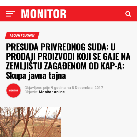
MONITORING
PRESUDA PRIVREDNOG SUDA: U
PRODAJI PROIZVODI KOJI SE GAJE NA
ZEMLJIŠTU ZAGAĐENOM OD KAP-A:
Skupa javna tajna
Objavljeno prije
9 godina
na
8 Decembra, 2017
Objavio:
Monitor online