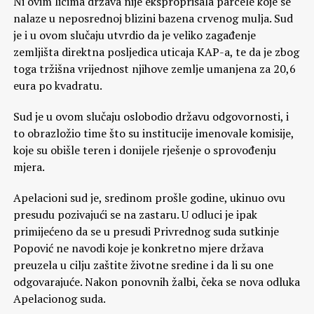
Ni ovim licima država nije eksproprisala parcele koje se
nalaze u neposrednoj blizini bazena crvenog mulja. Sud
je i u ovom slučaju utvrdio da je veliko zagađenje
zemljišta direktna posljedica uticaja KAP-a, te da je zbog
toga tržišna vrijednost njihove zemlje umanjena za 20,6
eura po kvadratu.
Sud je u ovom slučaju oslobodio državu odgovornosti, i
to obrazložio time što su institucije imenovale komisije,
koje su obišle teren i donijele rješenje o sprovođenju
mjera.
Apelacioni sud je, sredinom prošle godine, ukinuo ovu
presudu pozivajući se na zastaru. U odluci je ipak
primijećeno da se u presudi Privrednog suda sutkinje
Popović ne navodi koje je konkretno mjere država
preuzela u cilju zaštite životne sredine i da li su one
odgovarajuće. Nakon ponovnih žalbi, čeka se nova odluka
Apelacionog suda.