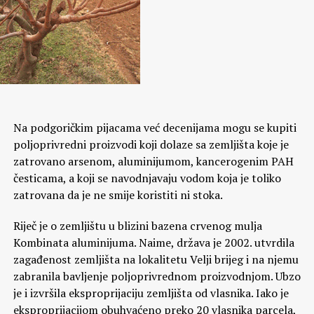
Na podgoričkim pijacama već decenijama mogu se kupiti
poljoprivredni proizvodi koji dolaze sa zemljišta koje je
zatrovano arsenom, aluminijumom, kancerogenim PAH
česticama, a koji se navodnjavaju vodom koja je toliko
zatrovana da je ne smije koristiti ni stoka.
Riječ je o zemljištu u blizini bazena crvenog mulja
Kombinata aluminijuma. Naime, država je 2002. utvrdila
zagađenost zemljišta na lokalitetu Velji brijeg i na njemu
zabranila bavljenje poljoprivrednom proizvodnjom. Ubzo
je i izvršila eksproprijaciju zemljišta od vlasnika. Iako je
eksproprijacijom obuhvaćeno preko 20 vlasnika parcela,