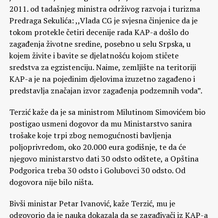
2011. od tadašnjeg ministra održivog razvoja i turizma
Predraga Sekulića: ,,Vlada CG je svjesna činjenice da je
tokom protekle četiri decenije rada KAP-a došlo do
zagađenja životne sredine, posebno u selu Srpska, u
kojem živite i bavite se djelatnošću kojom stičete
sredstva za egzistenciju. Naime, zemljište na teritoriji
KAP-a je na pojedinim djelovima izuzetno zagađeno i
predstavlja značajan izvor zagađenja podzemnih voda”.
Terzić kaže da je sa ministrom Milutinom Simovićem bio
postigao usmeni dogovor da mu Ministarstvo sanira
trošake koje trpi zbog nemogućnosti bavljenja
poljoprivredom, oko 20.000 eura godišnje, te da će
njegovo ministarstvo dati 30 odsto odštete, a Opština
Podgorica treba 30 odsto i Golubovci 30 odsto. Od
dogovora nije bilo ništa.
Bivši ministar Petar Ivanović, kaže Terzić, mu je
odgovorio da je nauka dokazala da se zagađivači iz KAP-a