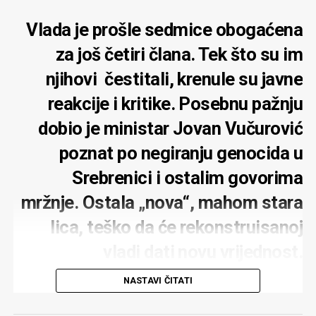
Vlada je prošle sedmice obogaćena
za još četiri člana. Tek što su im
njihovi čestitali, krenule su javne
reakcije i kritike. Posebnu pažnju
dobio je ministar Jovan Vučurović
poznat po negiranju genocida u
Srebrenici i ostalim govorima
mržnje. Ostala „nova“, mahom stara
lica, teško da će rekonstruisanoj
vladi dati novu vrijednost.
Zadovoljstvo je predsjednika
NASTAVI ČITATI
parlamenta