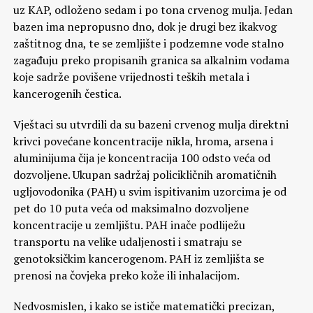
uz KAP, odloženo sedam i po tona crvenog mulja. Jedan
bazen ima nepropusno dno, dok je drugi bez ikakvog
zaštitnog dna, te se zemljište i podzemne vode stalno
zagađuju preko propisanih granica sa alkalnim vodama
koje sadrže povišene vrijednosti teških metala i
kancerogenih čestica.
Vještaci su utvrdili da su bazeni crvenog mulja direktni
krivci povećane koncentracije nikla, hroma, arsena i
aluminijuma čija je koncentracija 100 odsto veća od
dozvoljene. Ukupan sadržaj policikličnih aromatičnih
ugljovodonika (PAH) u svim ispitivanim uzorcima je od
pet do 10 puta veća od maksimalno dozvoljene
koncentracije u zemljištu. PAH inače podliježu
transportu na velike udaljenosti i smatraju se
genotoksičkim kancerogenom. PAH iz zemljišta se
prenosi na čovjeka preko kože ili inhalacijom.
Nedvosmislen, i kako se ističe matematički precizan,