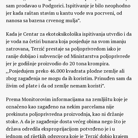
sam prodavao u Podgorici. Ispitivanje je bilo neophodno
jer kada raštan stavim u kantu vode sva pocrveni, od
nanosa sa bazena crvenog mulja”.
Kada je Centar za ekotoksikološka ispitivanja utvrdio i da
je voda na četiri bunara koja posjeduje na svom imanju
zatrovana, Terzić prestaje sa poljoprivredom iako je
ranije dobijao i subvencije od Ministarstva poljoprivrede
jer je godišnje proizvodio do 20 tona krompira.
,,Posjedujem preko 46.000 kvadrata plodne zemlje ali
zbog zagađenja ne mogu da ih koristim. Prinuđen sam da
živim od plate i da od zemlje nemam koristi”.
Prema Monitorovim informacijama na zemljištu koje je
označeno kao zagađeno na nekim parcelama nije
prekinuta poljoprivredna proizvodnja, kao ni držanje
stoke. A da je zagađenje dosta većeg obima nego što je
država odredila eksproprijacijom potvrđeno je i u
jednom od rijetkih odgovora koje je Terzić dobio krajem