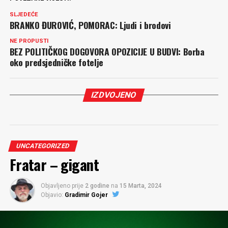
SLJEDEĆE
BRANKO ĐUROVIĆ, POMORAC: Ljudi i brodovi
NE PROPUSTI
BEZ POLITIČKOG DOGOVORA OPOZICIJE U BUDVI: Borba
oko predsjedničke fotelje
IZDVOJENO
UNCATEGORIZED
Fratar – gigant
Objavljeno prije
2 godine
na
15 Marta, 2024
Objavio:
Gradimir Gojer