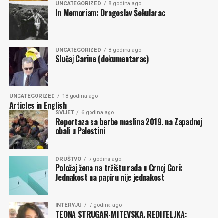
bestragamo sve to što smo dobili na poklon od prirode i
UNCATEGORIZED
8 godina ago
drugim poljima (poštovanje zakona, moralna i politička
In Memoriam: Dragoslav Šekularac
predaka.
odgovornost, transparentnost rada i donošenja
odluka…).
Zoran RADULOVIĆ
UNCATEGORIZED
8 godina ago
Kad – kaza nam se samo. Među javnim kritičarima
Slučaj Carine (dokumentarac)
Komentari
crnogorskog glasanja o Rezuluciji o vjerskoj mržnji našao
se građanin Crne Gore koji nije zaštićen javnom
funkcijom. Svoje stavove je ubrzo morao pojašnjavati
UNCATEGORIZED
18 godina ago
pred policijskim inspektorom. Nakon toga, policajac je
Articles in English
tužilaštvu predložio da tog građanina, po službenoj
SVIJET
6 godina ago
Reportaza sa berbe maslina 2019. na Zapadnoj
dužnosti, goni zbog podrivanja ustavnog sistema.
obali u Palestini
Srećom, tužilaštvo je odbilo taj prijedlog. Isljeđivani
intelektualac je zamolio da ostane aniniman, kako ne bi
dodatno uznemiravao porodicu.
DRUŠTVO
7 godina ago
Položaj žena na tržištu rada u Crnoj Gori:
Jednakost na papiru nije jednakost
Toliko o nepovrjedivosti prava na slobodu mišljenja i
izražavanja u Crnoj Gori.
INTERVJU
7 godina ago
TEONA STRUGAR-MITEVSKA, REDITELJKA:
Iz Stokholma je stigla nova priča. Nakon protesta na