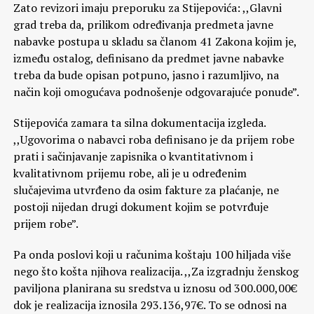
Zato revizori imaju preporuku za Stijepovića: ,,Glavni
grad treba da, prilikom određivanja predmeta javne
nabavke postupa u skladu sa članom 41 Zakona kojim je,
između ostalog, definisano da predmet javne nabavke
treba da bude opisan potpuno, jasno i razumljivo, na
način koji omogućava podnošenje odgovarajuće ponude”.
Stijepovića zamara ta silna dokumentacija izgleda.
,,Ugovorima o nabavci roba definisano je da prijem robe
prati i sačinjavanje zapisnika o kvantitativnom i
kvalitativnom prijemu robe, ali je u određenim
slučajevima utvrđeno da osim fakture za plaćanje, ne
postoji nijedan drugi dokument kojim se potvrđuje
prijem robe”.
Pa onda poslovi koji u računima koštaju 100 hiljada više
nego što košta njihova realizacija. ,,Za izgradnju ženskog
paviljona planirana su sredstva u iznosu od 300.000,00€
dok je realizacija iznosila 293.136,97€. To se odnosi na