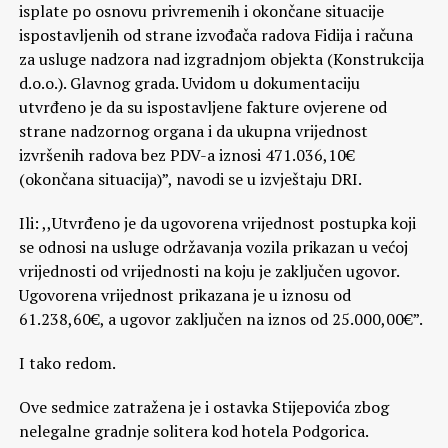
isplate po osnovu privremenih i okončane situacije
ispostavljenih od strane izvođača radova Fidija i računa
za usluge nadzora nad izgradnjom objekta (Konstrukcija
d.o.o.). Glavnog grada. Uvidom u dokumentaciju
utvrđeno je da su ispostavljene fakture ovjerene od
strane nadzornog organa i da ukupna vrijednost
izvršenih radova bez PDV-a iznosi 471.036,10€
(okončana situacija)”, navodi se u izvještaju DRI.
Ili: ,,Utvrđeno je da ugovorena vrijednost postupka koji
se odnosi na usluge održavanja vozila prikazan u većoj
vrijednosti od vrijednosti na koju je zaključen ugovor.
Ugovorena vrijednost prikazana je u iznosu od
61.238,60€, a ugovor zaključen na iznos od 25.000,00€”.
I tako redom.
Ove sedmice zatražena je i ostavka Stijepovića zbog
nelegalne gradnje solitera kod hotela Podgorica.