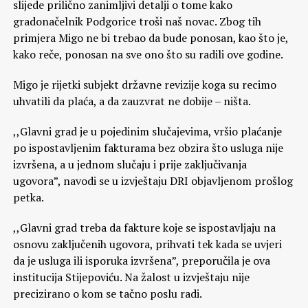
slijede prilično zanimljivi detalji o tome kako
gradonačelnik Podgorice troši naš novac. Zbog tih
primjera Migo ne bi trebao da bude ponosan, kao što je,
kako reče, ponosan na sve ono što su radili ove godine.
Migo je rijetki subjekt državne revizije koga su recimo
uhvatili da plaća, a da zauzvrat ne dobije – ništa.
,,Glavni grad je u pojedinim slučajevima, vršio plaćanje
po ispostavljenim fakturama bez obzira što usluga nije
izvršena, a u jednom slučaju i prije zaključivanja
ugovora”, navodi se u izvještaju DRI objavljenom prošlog
petka.
,,Glavni grad treba da fakture koje se ispostavljaju na
osnovu zaključenih ugovora, prihvati tek kada se uvjeri
da je usluga ili isporuka izvršena”, preporučila je ova
institucija Stijepoviću. Na žalost u izvještaju nije
precizirano o kom se tačno poslu radi.