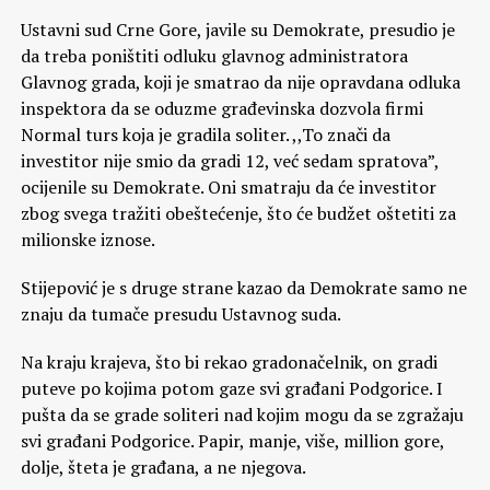
Ustavni sud Crne Gore, javile su Demokrate, presudio je
da treba poništiti odluku glavnog administratora
Glavnog grada, koji je smatrao da nije opravdana odluka
inspektora da se oduzme građevinska dozvola firmi
Normal turs koja je gradila soliter. ,,To znači da
investitor nije smio da gradi 12, već sedam spratova”,
ocijenile su Demokrate. Oni smatraju da će investitor
zbog svega tražiti obeštećenje, što će budžet oštetiti za
milionske iznose.
Stijepović je s druge strane kazao da Demokrate samo ne
znaju da tumače presudu Ustavnog suda.
Na kraju krajeva, što bi rekao gradonačelnik, on gradi
puteve po kojima potom gaze svi građani Podgorice. I
pušta da se grade soliteri nad kojim mogu da se zgražaju
svi građani Podgorice. Papir, manje, više, million gore,
dolje, šteta je građana, a ne njegova.