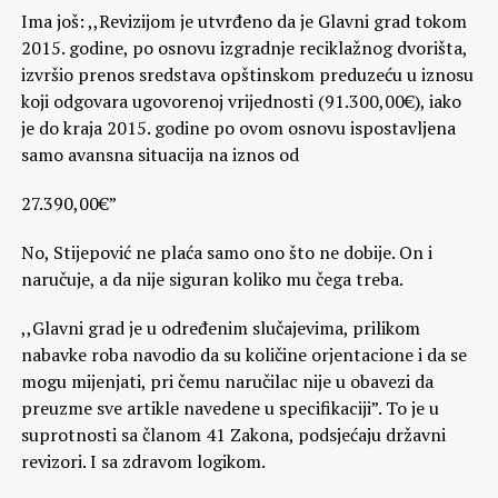
Ima još: ,,Revizijom je utvrđeno da je Glavni grad tokom
2015. godine, po osnovu izgradnje reciklažnog dvorišta,
izvršio prenos sredstava opštinskom preduzeću u iznosu
koji odgovara ugovorenoj vrijednosti (91.300,00€), iako
je do kraja 2015. godine po ovom osnovu ispostavljena
samo avansna situacija na iznos od
27.390,00€”
No, Stijepović ne plaća samo ono što ne dobije. On i
naručuje, a da nije siguran koliko mu čega treba.
,,Glavni grad je u određenim slučajevima, prilikom
nabavke roba navodio da su količine orjentacione i da se
mogu mijenjati, pri čemu naručilac nije u obavezi da
preuzme sve artikle navedene u specifikaciji”. To je u
suprotnosti sa članom 41 Zakona, podsjećaju državni
revizori. I sa zdravom logikom.