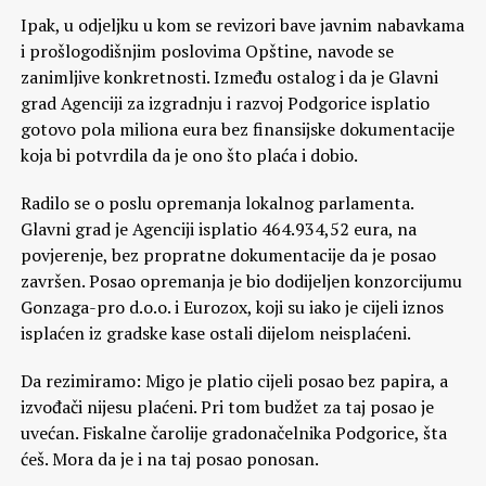
Ipak, u odjeljku u kom se revizori bave javnim nabavkama
i prošlogodišnjim poslovima Opštine, navode se
zanimljive konkretnosti. Između ostalog i da je Glavni
grad Agenciji za izgradnju i razvoj Podgorice isplatio
gotovo pola miliona eura bez finansijske dokumentacije
koja bi potvrdila da je ono što plaća i dobio.
Radilo se o poslu opremanja lokalnog parlamenta.
Glavni grad je Agenciji isplatio 464.934,52 eura, na
povjerenje, bez propratne dokumentacije da je posao
završen. Posao opremanja je bio dodijeljen konzorcijumu
Gonzaga-pro d.o.o. i Eurozox, koji su iako je cijeli iznos
isplaćen iz gradske kase ostali dijelom neisplaćeni.
Da rezimiramo: Migo je platio cijeli posao bez papira, a
izvođači nijesu plaćeni. Pri tom budžet za taj posao je
uvećan. Fiskalne čarolije gradonačelnika Podgorice, šta
ćeš. Mora da je i na taj posao ponosan.