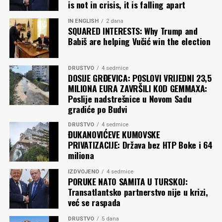
is not in crisis, it is falling apart
Pitanje je samo želimo li da pročitamo. Il’ da palimo.
IN ENGLISH
2 dana
SQUARED INTERESTS: Why Trump and
Babiš are helping Vučić win the election
Zoran RADULOVIĆ
DRUŠTVO
4 sedmice
Komentari
DOSIJE GRĐEVICA: POSLOVI VRIJEDNI 23,5
MILIONA EURA ZAVRŠILI KOD GEMMAXA:
Poslije nadstrešnice u Novom Sadu
gradiće po Budvi
DRUŠTVO
4 sedmice
ĐUKANOVIĆEVE KUMOVSKE
PRIVATIZACIJE: Država bez HTP Boke i 64
miliona
IZDVOJENO
4 sedmice
PORUKE NATO SAMITA U TURSKOJ:
Transatlantsko partnerstvo nije u krizi,
već se raspada
DRUŠTVO
5 dana