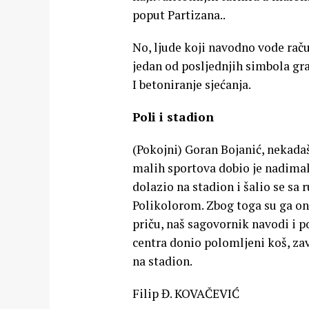
poput Partizana..
No, ljude koji navodno vode rač
jedan od posljednjih simbola grad
I betoniranje sjećanja.
Poli i stadion
(Pokojni) Goran Bojanić, nekada
malih sportova dobio je nadimak 
dolazio na stadion i šalio se sa
Polikolorom. Zbog toga su ga one 
priču, naš sagovornik navodi i p
centra donio polomljeni koš, zav
na stadion.
Filip Đ. KOVAČEVIĆ