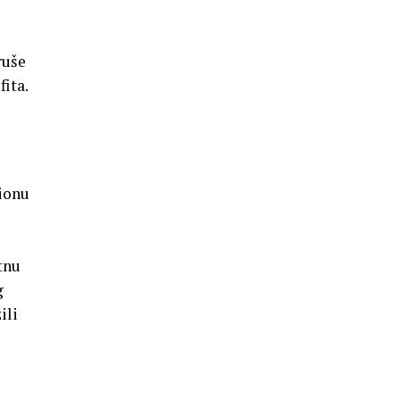
ruše
fita.
dionu
tnu
g
ili