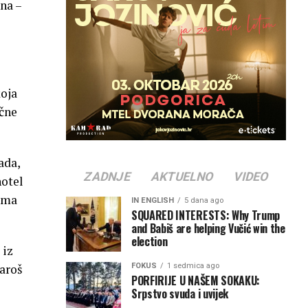
na –
koja
ične
ada,
ZADNJE
AKTUELNO
VIDEO
hotel
tima
IN ENGLISH
5 dana ago
SQUARED INTERESTS: Why Trump
and Babiš are helping Vučić win the
election
 iz
FOKUS
1 sedmica ago
aroš
PORFIRIJE U NAŠEM SOKAKU:
Srpstvo svuda i uvijek