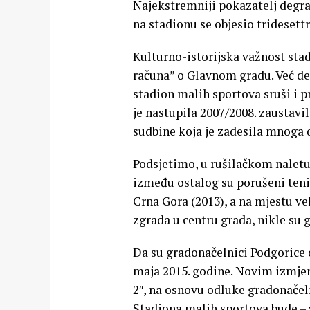
Najekstremniji pokazatelj degrad
na stadionu se objesio tridesett
Kulturno-istorijska važnost stad
računa” o Glavnom gradu. Već des
stadion malih sportova sruši i p
je nastupila 2007/2008. zaustavi
sudbine koja je zadesila mnoga 
Podsjetimo, u rušilačkom nalet
između ostalog su porušeni teni
Crna Gora (2013), a na mjestu vel
zgrada u centru grada, nikle su 
Da su gradonačelnici Podgorice 
maja 2015. godine. Novim izmje
2″, na osnovu odluke gradonačel
Stadiona malih sportova bude – z