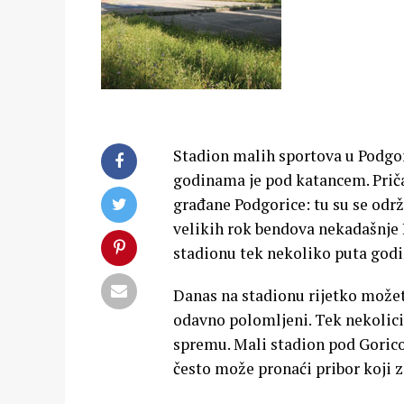
Stadion malih sportova u Podgor
godinama je pod katancem. Priča
građane Podgorice: tu su se održ
velikih rok bendova nekadašnje R
stadionu tek nekoliko puta godi
Danas na stadionu rijetko možete
odavno polomljeni. Tek nekolicin
spremu. Mali stadion pod Goricom
često može pronaći pribor koji za