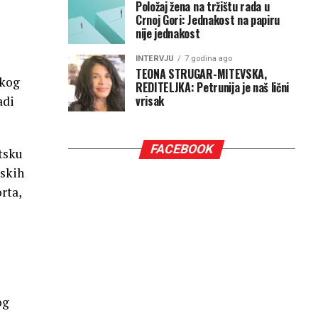
Položaj žena na tržištu rada u
Crnoj Gori: Jednakost na papiru
nije jednakost
INTERVJU
7 godina ago
TEONA STRUGAR-MITEVSKA,
skog
REDITELJKA: Petrunija je naš lični
vrisak
adi
FACEBOOK
etsku
tskih
rta,
e
og