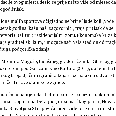
acije ovog mjesta desio se prije nešto više od mjesec da
rogodišnjak.
iona malih sportova očigledno ne brine ljude koji „vode
etak godina, kažu naši sagovornici, traje pritisak da se
retvori u (elitnu) rezidencijalnu zonu. Ekonomska kriza 
la je graditeljski bum, i moguće sačuvala stadion od trag
druga podgorička zdanja.
u Miomira Mugoše, tadašnjeg gradonačelnika Glavnog gr
ski tereni pod Goricom, kino Kultura (2011), do temelja 
ikog broja dječijih igrališta koja su se nalazila u dvoriš
garaže ili nove stambene zgrade.
odlučni u namjeri da stadion poruše, pokazuje dokument
nama i dopunama Detaljnog urbanističkog plana „Nova v
nika Slavoljuba Stijepovića, pred-viđeno je da na mjestu
grada. Na tom prostoru, kako su tada pojasnili iz