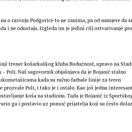
una o razvoju Podgorice to ne zanima, pa od namjere da s
a i ne odustaju. Izgleda im je jedini cilj ostvarivanje pro
šnji trener košarkaškog kluba Budućnost, upravo na Sta
– Poli. Naš sagovornik objašnjava da je Bojanić stalno
 rukometašicama kada su ručno farbale linije za teren
prozvale Poli, i tako je i ostalo. Kao još jednu interesan
ostavljanje koša na stadionu. Tada je Bojanić iz Sportsko
ario ga i postavio uz pomoć prijatelja koji su često dolaz