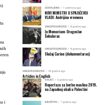
ti
IZDVOJENO
1 sedmica ago
NOVI MINISTRI U SPAJIĆEVOJ
VLADI: Andrijina vremena
tu
UNCATEGORIZED
8 godina ago
In Memoriam: Dragoslav
Šekularac
 su
enih
UNCATEGORIZED
8 godina ago
Slučaj Carine (dokumentarac)
teren
dnju
UNCATEGORIZED
18 godina ago
Articles in English
SVIJET
6 godina ago
Reportaza sa berbe maslina 2019.
na Zapadnoj obali u Palestini
u i
DRUŠTVO
7 godina ago