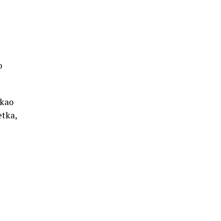
o
 kao
etka,
o