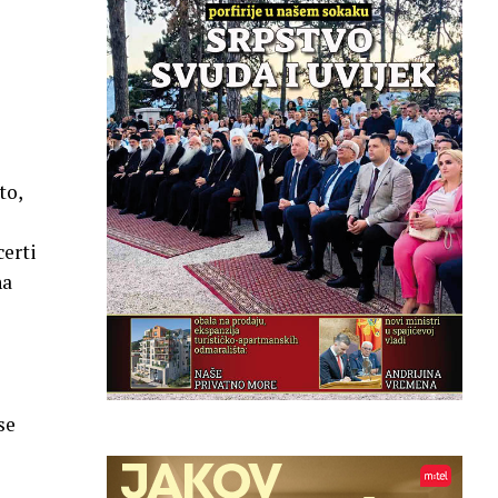
to,
certi
na
se