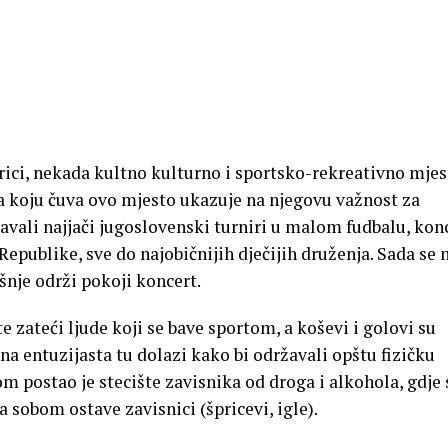
ici, nekada kultno kulturno i sportsko-rekreativno mjes
 koju čuva ovo mjesto ukazuje na njegovu važnost za
avali najjači jugoslovenski turniri u malom fudbalu, kon
epublike, sve do najobičnijih dječijih druženja. Sada se 
šnje održi pokoji koncert.
 zateći ljude koji se bave sportom, a koševi i golovi su
a entuzijasta tu dolazi kako bi održavali opštu fizičku
 postao je stecište zavisnika od droga i alkohola, gdje 
 sobom ostave zavisnici (špricevi, igle).