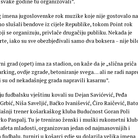
 svake godine tu organizovali”.
 imena jugoslovenske rok muzike koje nije gostovalo na
o slušali bendove iz cijele Republike, tokom Point rok
ji se organizuju, privlače drugačiju publiku. Nekada je
rte, iako su sve obezbjeđivali samo dva boksera – nije bil
ni grad (opet) ima za stadion, on kaže da je „slična priča
rking, ovdje zgrade, betoniranje svega… ali ne radi napr
i su od nekadašnjeg grada napravili kasarnu”.
u fudbalsku vještinu kovali su Dejan Savićević, Peđa
rbić, Niša Saveljić, Baćko Ivanišević, Ćiro Raičević, Bat
dašnji trener košarkaškog kluba Budućnost Goran Poli
ko Paspalj. Tu je trenirao ženski i muški rukometni klub
afeta mladosti, organizovan jedan od najmasovnijih i
 fudbalu, turniri u košarci gdje su dolazila velika imena