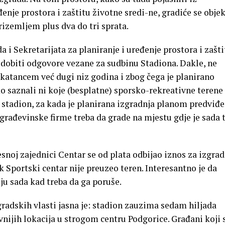
đenje prostora i zaštitu životne sredi-ne, gradiće se objek
rizemljem plus dva do tri sprata.
i Sekretarijata za planiranje i uređenje prostora i zašti
 dobiti odgovore vezane za sudbinu Stadiona. Dakle, ne
katancem već dugi niz godina i zbog čega je planirano
mo saznali ni koje (besplatne) sporsko-rekreativne terene
e stadion, za kada je planirana izgradnja planom predviđ
građevinske firme treba da grade na mjestu gdje je sada 
snoj zajednici Centar se od plata odbijao iznos za izgra
 Sportski centar nije preuzeo teren. Interesantno je da
ju sada kad treba da ga poruše.
adskih vlasti jasna je: stadion zauzima sedam hiljada
vnijih lokacija u strogom centru Podgorice. Građani koji s