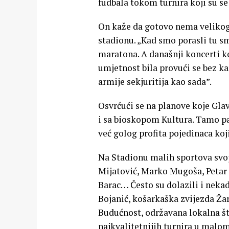
fudbala tokom turnira koji su se
On kaže da gotovo nema velikog
stadionu. „Kad smo porasli tu sm
maratona. A današnji koncerti ko
umjetnost bila provući se bez ka
armije sekjuritija kao sada”.
Osvrćući se na planove koje Glav
i sa bioskopom Kultura. Tamo pa
već golog profita pojedinaca koj
Na Stadionu malih sportova svoj
Mijatović, Marko Mugoša, Petar G
Barac… Često su dolazili i neka
Bojanić, košarkaška zvijezda Žar
Budućnost, održavana lokalna št
najkvalitetnijih turnira u malom