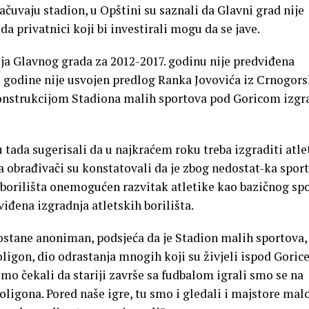
ačuvaju stadion, u Opštini su saznali da Glavni grad nije
da privatnici koji bi investirali mogu da se jave.
a Glavnog grada za 2012-2017. godinu nije predviđena
 godine nije usvojen predlog Ranka Jovovića iz Crnogor
onstrukcijom Stadiona malih sportova pod Goricom izgr
 tada sugerisali da u najkraćem roku treba izgraditi atl
, a obrađivači su konstatovali da je zbog nedostat-ka spor
 borilišta onemogućen razvitak atletike kao bazičnog spo
viđena izgradnja atletskih borilišta.
 ostane anoniman, podsjeća da je Stadion malih sportova,
ligon, dio odrastanja mnogih koji su živjeli ispod Goric
smo čekali da stariji završe sa fudbalom igrali smo se na
oligona. Pored naše igre, tu smo i gledali i majstore mal