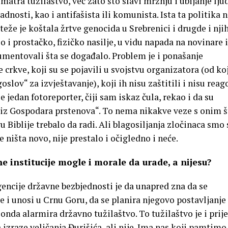
matra tužilaštvo, već zato što slavi mržnju i ubijanje lju
dnosti, kao i antifašista ili komunista. Ista ta politika n
teže je koštala žrtve genocida u Srebrenici i drugde i nji
 i prostačko, fizičko nasilje, u vidu napada na novinare i
umentovali šta se događalo. Problem je i ponašanje
crkve, koji su se pojavili u svojstvu organizatora (od ko
oslov“ za izvještavanje), koji ih nisu zaštitili i nisu reag
 je jedan fotoreporter, čiji sam iskaz čula, rekao i da su
 iz Gospodara prstenova“. To nema nikakve veze s onim š
u Biblije trebalo da radi. Ali blagosiljanja zločinaca smo 
e ništa novo, nije prestalo i očigledno i neće.
 institucije mogle i morale da urade, a nijesu?
encije državne bezbjednosti je da unapred zna da se
 i unosi u Crnu Goru, da se planira njegovo postavljanje
onda alarmira državno tužilaštvo. To tužilaštvo je i prije
izraze veličanja Đurišića, ali nije. Ima nas koji pamtimo