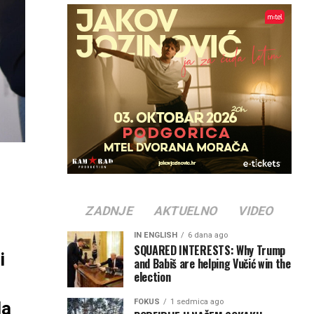
ZADNJE
AKTUELNO
VIDEO
IN ENGLISH
6 dana ago
SQUARED INTERESTS: Why Trump
i
and Babiš are helping Vučić win the
election
FOKUS
1 sedmica ago
la