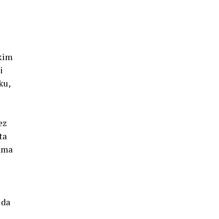
skim
i
ku,
ez
ta
vama
 da