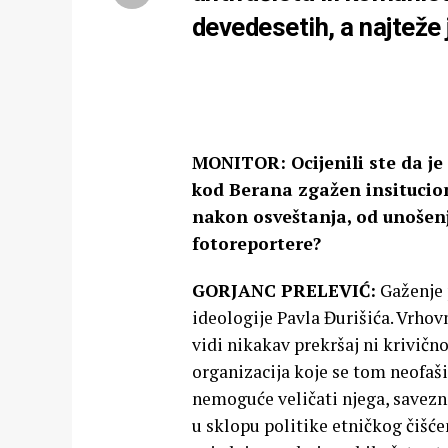
devedesetih, a najteže 
MONITOR: Ocijenili ste da j
kod Berana zgažen insitucio
nakon osveštanja, od unošen
fotoreportere?
GORJANC PRELEVIĆ:
Gaženje 
ideologije Pavla Đurišića. Vrhov
vidi nikakav prekršaj ni krivično
organizacija koje se tom neofaš
nemoguće veličati njega, savezni
u sklopu politike etničkog čišće