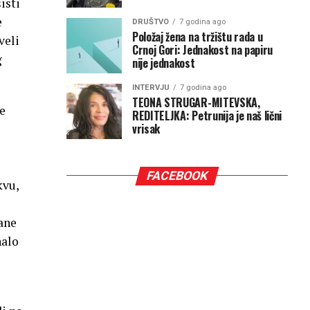
isti
e
DRUŠTVO
7 godina ago
Položaj žena na tržištu rada u
veli
Crnoj Gori: Jednakost na papiru
g
nije jednakost
INTERVJU
7 godina ago
TEONA STRUGAR-MITEVSKA,
še
REDITELJKA: Petrunija je naš lični
vrisak
FACEBOOK
kvu,
ane
nalo