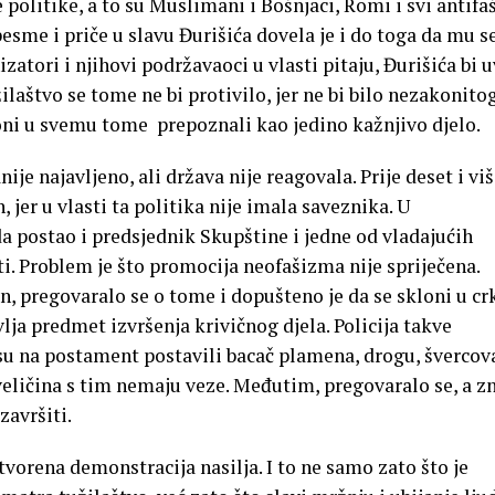
 politike, a to su Muslimani i Bošnjaci, Romi i svi antifaš
 pesme i priče u slavu Đurišića dovela je i do toga da mu s
atori i njihovi podržavaoci u vlasti pitaju, Đurišića bi u
žilaštvo se tome ne bi protivilo, jer ne bi bilo nezakonito
oni u svemu tome prepoznali kao jedino kažnjivo djelo.
ije najavljeno, ali država nije reagovala. Prije deset i vi
, jer u vlasti ta politika nije imala saveznika. U
 postao i predsjednik Skupštine i jedne od vladajućih
ti. Problem je što promocija neofašizma nije spriječena.
, pregovaralo se o tome i dopušteno je da se skloni u cr
lja predmet izvršenja krivičnog djela. Policija takve
u na postament postavili bacač plamena, drogu, švercov
i veličina s tim nemaju veze. Međutim, pregovaralo se, a z
završiti.
tvorena demonstracija nasilja. I to ne samo zato što je