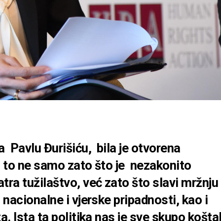
 Pavlu Đurišiću, bila je otvorena
I to ne samo zato što je nezakonito
tra tužilaštvo, već zato što slavi mržnju 
 nacionalne i vjerske pripadnosti, kao i
a. Ista ta politika nas je sve skupo košta