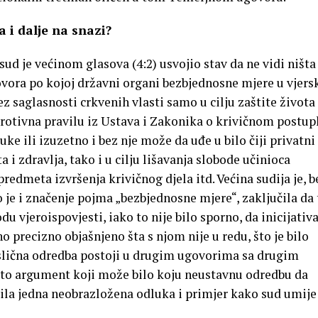
 i dalje na snazi?
sud je većinom glasova (4:2) usvojio stav da ne vidi ništa
vora po kojoj državni organi bezbjednosne mjere u vjer
saglasnosti crkvenih vlasti samo u cilju zaštite života 
 protivna pravilu iz Ustava i Zakonika o krivičnom postup
ke ili izuzetno i bez nje može da uđe u bilo čiji privatni
a i zdravlja, tako i u cilju lišavanja slobode učinioca
predmeta izvršenja krivičnog djela itd. Većina sudija je, b
o je i značenje pojma „bezbjednosne mjere“, zaključila da 
du vjeroispovjesti, iako to nije bilo sporno, da inicijati
o precizno objašnjeno šta s njom nije u redu, što je bilo
i slična odredba postoji u drugim ugovorima sa drugim
 to argument koji može bilo koju neustavnu odredbu da
bila jedna neobrazložena odluka i primjer kako sud umije