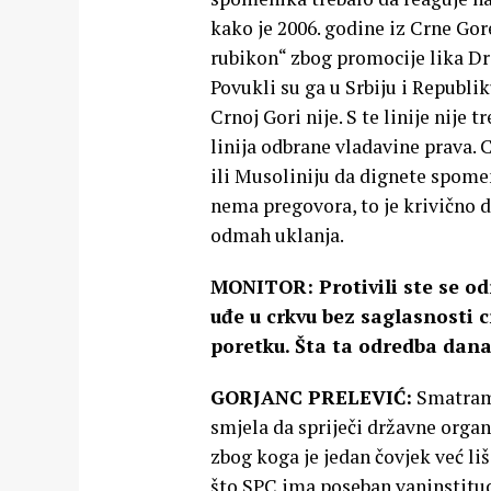
kako je 2006. godine iz Crne Go
rubikon“ zbog promocije lika Dra
Povukli su ga u Srbiju i Republik
Crnoj Gori nije. S te linije nije t
linija odbrane vladavine prava. Ci
ili Musoliniju da dignete spomeni
nema pregovora, to je krivično 
odmah uklanja.
MONITOR: Protivili ste se od
uđe u crkvu bez saglasnosti c
poretku. Šta ta odredba dan
GORJANC PRELEVIĆ:
Smatram 
smjela da spriječi državne orga
zbog koga je jedan čovjek već liše
što SPC ima poseban vaninstitu