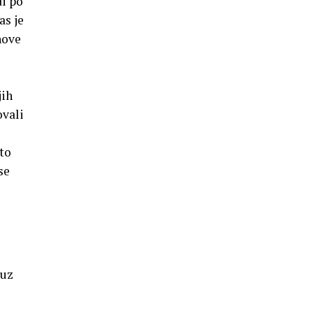
di po
as je
hove
jih
ovali
to
se
 uz