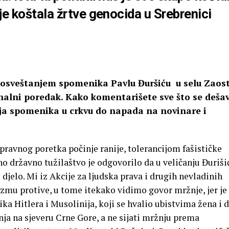
je koštala žrtve genocida u Srebrenici
e osveštanjem spomenika Pavlu Đuršiću u selu Zaos
nalni poredak. Kako komentarišete sve što se deša
ja spomenika u crkvu do napada na novinare i
pravnog poretka počinje ranije, tolerancijom fašističke
no državno tužilaštvo je odgovorilo da u veličanju Đuriši
 djelo. Mi iz Akcije za ljudska prava i drugih nevladinih
izmu protive, u tome itekako vidimo govor mržnje, jer je
ka Hitlera i Musolinija, koji se hvalio ubistvima žena i d
nja na sjeveru Crne Gore, a ne sijati mržnju prema