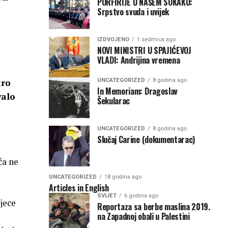
PORFIRIJE U NAŠEM SOKAKU:
Srpstvo svuda i uvijek
IZDVOJENO
1 sedmica ago
NOVI MINISTRI U SPAJIĆEVOJ
VLADI: Andrijina vremena
tro
UNCATEGORIZED
8 godina ago
In Memoriam: Dragoslav
valo
Šekularac
UNCATEGORIZED
8 godina ago
Slučaj Carine (dokumentarac)
ća ne
UNCATEGORIZED
18 godina ago
Articles in English
SVIJET
6 godina ago
jece
Reportaza sa berbe maslina 2019.
na Zapadnoj obali u Palestini