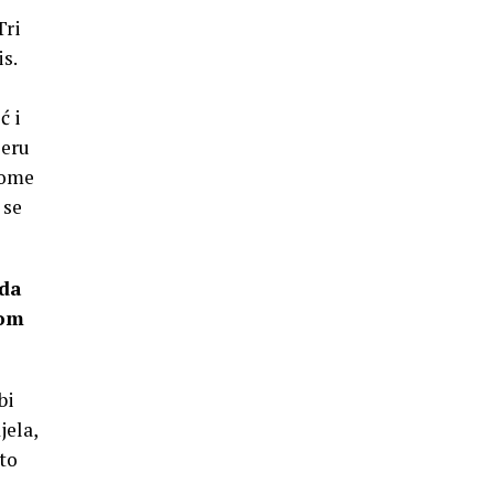
Tri
s.
ć i
leru
 tome
 se
 da
nom
bi
jela,
ato