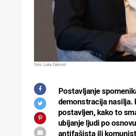
foto: Luka Zeković
Postavljanje spomenika
demonstracija nasilja. 
postavljen, kako to sma
ubijanje ljudi po osnovu
antifašista ili komunist