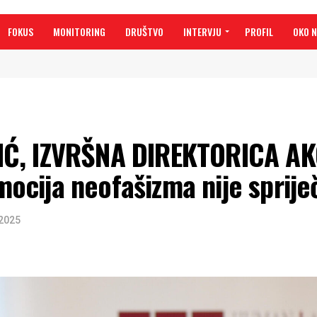
FOKUS
MONITORING
DRUŠTVO
INTERVJU
PROFIL
OKO 
Ć, IZVRŠNA DIREKTORICA AK
cija neofašizma nije sprije
 2025