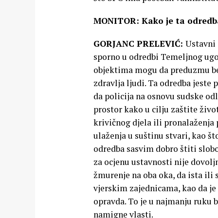
MONITOR: Kako je ta odredba
GORJANC PRELEVIĆ:
Ustavni 
sporno u odredbi Temeljnog ugo
objektima mogu da preduzmu bez 
zdravlja ljudi. Ta odredba jeste
da policija na osnovu sudske odlu
prostor kako u cilju zaštite život
krivičnog djela ili pronalaženja 
ulaženja u suštinu stvari, kao št
odredba sasvim dobro štiti slobo
za ocjenu ustavnosti nije dovoljn
žmurenje na oba oka, da ista il
vjerskim zajednicama, kao da je
opravda. To je u najmanju ruku 
namigne vlasti.