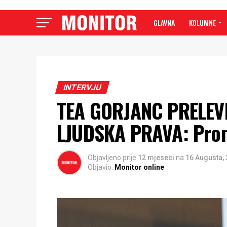
GLAVNA
KOLUMNE
INTERVJU
TEA GORJANC PRELEVI
LJUDSKA PRAVA: Promo
Objavljeno prije
12 mjeseci
na
16 Augusta,
Objavio:
Monitor online