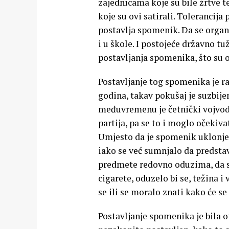
zajednicama koje su bile žrtve te
koje su ovi satirali. Tolerancija
postavlja spomenik. Da se organiz
i u škole. I postojeće državno tu
postavljanja spomenika, što su 
Postavljanje tog spomenika je ran
godina, takav pokušaj je suzbijen
međuvremenu je četnički vojvoda
partija, pa se to i moglo očekiva
Umjesto da je spomenik uklonjen
iako se već sumnjalo da predstav
predmete redovno oduzima, da s
cigarete, oduzelo bi se, težina 
se ili se moralo znati kako će se 
Postavljanje spomenika je bila o