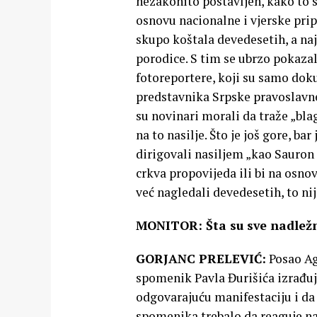
nezakonito postavljen, kako to s
osnovu nacionalne i vjerske pripa
skupo koštala devedesetih, a naj
porodice. S tim se ubrzo pokazalo
fotoreportere, koji su samo dok
predstavnika Srpske pravoslavne 
su novinari morali da traže „blag
na to nasilje. Što je još gore, bar
dirigovali nasiljem „kao Sauron
crkva propovijeda ili bi na osnov
već nagledali devedesetih, to nij
MONITOR: Šta su sve nadležne
GORJANC PRELEVIĆ:
Posao Ag
spomenik Pavla Đurišića izrađuje
odgovarajuću manifestaciju i da 
spomenika trebalo da reaguje na 