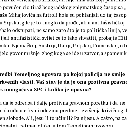
re povučen cio tiraž beogradskog enigmatskog časopisa „
že Mihajlovića na futroli koju su poklanjali uz taj časopi
u Srpsku, gde je to moglo da prođe, ali u antifašističkoj
rebalo odstupati, ne samo zato što je to politička linija, ve
jeli antifašistički svijet će to lako shvatiti, probajte Hit
k u Njemačkoj, Austriji, Italiji, Poljskoj, Francuskoj, o
djelo govor mržnje zbog koga se ide u zatvor, a spomenik
redbi Temeljnog ugovora po kojoj policija ne smije
rkvenih vlasti. Vaš stav je da je ona protivna prav
as omogućava SPC i koliko je opasna?
da je odredba i dalje protivna pravnom poretku i da ne 
ne da uđu u crkvu i oduzmu predmet izvršenja krivičnog d
n slobode. Ali, jesu li to učinili? Pa nijesu. A zašto, pa z
cionalni tretman oličen u tom Temeljnom ugovoru.