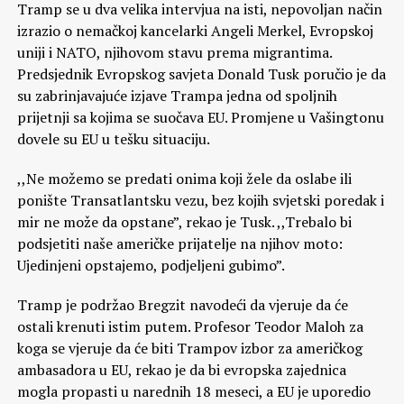
Tramp se u dva velika intervjua na isti, nepovoljan način
izrazio o nemačkoj kancelarki Angeli Merkel, Evropskoj
uniji i NATO, njihovom stavu prema migrantima.
Predsjednik Evropskog savjeta Donald Tusk poručio je da
su zabrinjavajuće izjave Trampa jedna od spoljnih
prijetnji sa kojima se suočava EU. Promjene u Vašingtonu
dovele su EU u tešku situaciju.
,,Ne možemo se predati onima koji žele da oslabe ili
ponište Transatlantsku vezu, bez kojih svjetski poredak i
mir ne može da opstane”, rekao je Tusk. ,,Trebalo bi
podsjetiti naše američke prijatelje na njihov moto:
Ujedinjeni opstajemo, podjeljeni gubimo”.
Tramp je podržao Bregzit navodeći da vjeruje da će
ostali krenuti istim putem. Profesor Teodor Maloh za
koga se vjeruje da će biti Trampov izbor za američkog
ambasadora u EU, rekao je da bi evropska zajednica
mogla propasti u narednih 18 meseci, a EU je uporedio