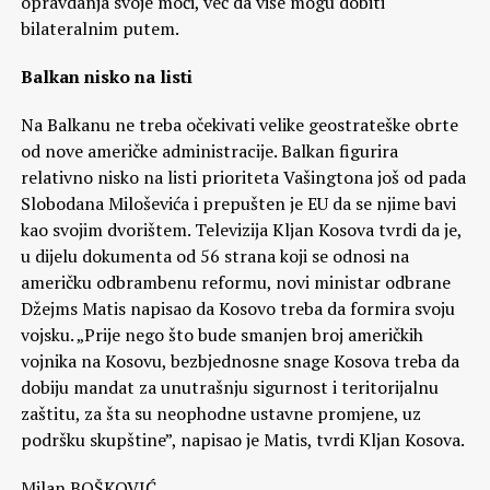
opravdanja svoje moći, već da više mogu dobiti
bilateralnim putem.
Balkan nisko na listi
Na Balkanu ne treba očekivati velike geostrateške obrte
od nove američke administracije. Balkan figurira
relativno nisko na listi prioriteta Vašingtona još od pada
Slobodana Miloševića i prepušten je EU da se njime bavi
kao svojim dvorištem. Televizija Kljan Kosova tvrdi da je,
u dijelu dokumenta od 56 strana koji se odnosi na
američku odbrambenu reformu, novi ministar odbrane
Džejms Matis napisao da Kosovo treba da formira svoju
vojsku. „Prije nego što bude smanjen broj američkih
vojnika na Kosovu, bezbjednosne snage Kosova treba da
dobiju mandat za unutrašnju sigurnost i teritorijalnu
zaštitu, za šta su neophodne ustavne promjene, uz
podršku skupštine”, napisao je Matis, tvrdi Kljan Kosova.
Milan BOŠKOVIĆ