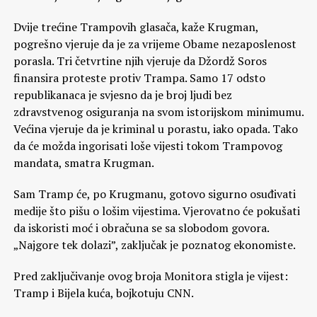
Dvije trećine Trampovih glasača, kaže Krugman,
pogrešno vjeruje da je za vrijeme Obame nezaposlenost
porasla. Tri četvrtine njih vjeruje da Džordž Soros
finansira proteste protiv Trampa. Samo 17 odsto
republikanaca je svjesno da je broj ljudi bez
zdravstvenog osiguranja na svom istorijskom minimumu.
Većina vjeruje da je kriminal u porastu, iako opada. Tako
da će možda ingorisati loše vijesti tokom Trampovog
mandata, smatra Krugman.
Sam Tramp će, po Krugmanu, gotovo sigurno osuđivati
medije što pišu o lošim vijestima. Vjerovatno će pokušati
da iskoristi moć i obračuna se sa slobodom govora.
„Najgore tek dolazi”, zaključak je poznatog ekonomiste.
Pred zaključivanje ovog broja Monitora stigla je vijest:
Tramp i Bijela kuća, bojkotuju CNN.