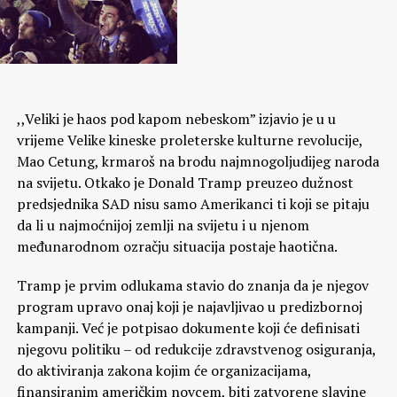
,,Veliki je haos pod kapom nebeskom” izjavio je u u
vrijeme Velike kineske proleterske kulturne revolucije,
Mao Cetung, krmaroš na brodu najmnogoljudijeg naroda
na svijetu. Otkako je Donald Tramp preuzeo dužnost
predsjednika SAD nisu samo Amerikanci ti koji se pitaju
da li u najmoćnijoj zemlji na svijetu i u njenom
međunarodnom ozračju situacija postaje haotična.
Tramp je prvim odlukama stavio do znanja da je njegov
program upravo onaj koji je najavljivao u predizbornoj
kampanji. Već je potpisao dokumente koji će definisati
njegovu politiku – od redukcije zdravstvenog osiguranja,
do aktiviranja zakona kojim će organizacijama,
finansiranim američkim novcem, biti zatvorene slavine