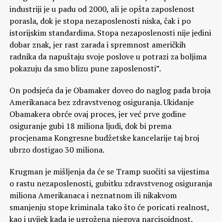
industriji je u padu od 2000, ali je opšta zaposlenost
porasla, dok je stopa nezaposlenosti niska, čak i po
istorijskim standardima. Stopa nezaposlenosti nije jedini
dobar znak, jer rast zarada i spremnost američkih
radnika da napuštaju svoje poslove u potrazi za boljima
pokazuju da smo blizu pune zaposlenosti”.
On podsjeća da je Obamaker doveo do naglog pada broja
Amerikanaca bez zdravstvenog osiguranja. Ukidanje
Obamakera obrće ovaj proces, jer već prve godine
osiguranje gubi 18 miliona ljudi, dok bi prema
procjenama Kongresne budžetske kancelarije taj broj
ubrzo dostigao 30 miliona.
Krugman je mišljenja da će se Tramp suočiti sa vijestima
o rastu nezaposlenosti, gubitku zdravstvenog osiguranja
miliona Amerikanaca i neznatnom ili nikakvom
smanjenju stope kriminala tako što će poricati realnost,
kao i uvijek kada je ugrožena njegova narcisoidnost.