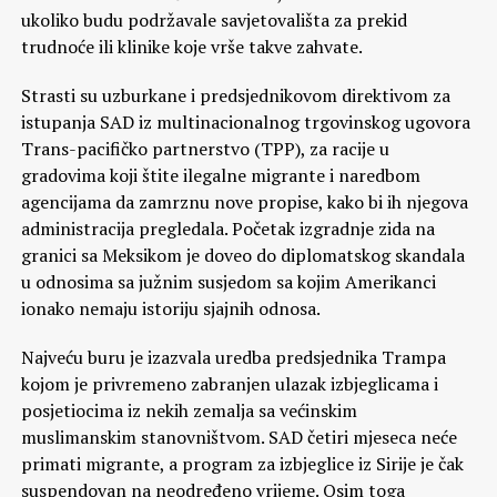
ukoliko budu podržavale savjetovališta za prekid
trudnoće ili klinike koje vrše takve zahvate.
Strasti su uzburkane i predsjednikovom direktivom za
istupanja SAD iz multinacionalnog trgovinskog ugovora
Trans-pacifičko partnerstvo (TPP), za racije u
gradovima koji štite ilegalne migrante i naredbom
agencijama da zamrznu nove propise, kako bi ih njegova
administracija pregledala. Početak izgradnje zida na
granici sa Meksikom je doveo do diplomatskog skandala
u odnosima sa južnim susjedom sa kojim Amerikanci
ionako nemaju istoriju sjajnih odnosa.
Najveću buru je izazvala uredba predsjednika Trampa
kojom je privremeno zabranjen ulazak izbjeglicama i
posjetiocima iz nekih zemalja sa većinskim
muslimanskim stanovništvom. SAD četiri mjeseca neće
primati migrante, a program za izbjeglice iz Sirije je čak
suspendovan na neodređeno vrijeme. Osim toga