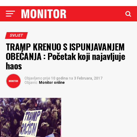
SVIJET
TRAMP KRENUO S ISPUNJAVANJEM
OBEĆANJA : Početak koji najavljuje
haos
Objavljeno prije
10 godina
na
3 Februara, 2017
Objavio:
Monitor online