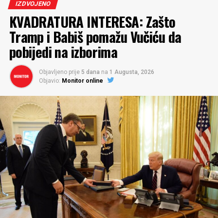
IZDVOJENO
KVADRATURA INTERESA: Zašto
Tramp i Babiš pomažu Vučiću da
pobijedi na izborima
Objavljeno prije
5 dana
na
1 Augusta, 2026
Objavio:
Monitor online