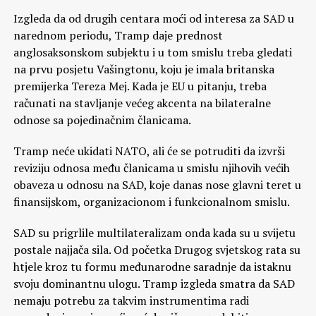
Izgleda da od drugih centara moći od interesa za SAD u
narednom periodu, Tramp daje prednost
anglosaksonskom subjektu i u tom smislu treba gledati
na prvu posjetu Vašingtonu, koju je imala britanska
premijerka Tereza Mej. Kada je EU u pitanju, treba
računati na stavljanje većeg akcenta na bilateralne
odnose sa pojedinačnim članicama.
Tramp neće ukidati NATO, ali će se potruditi da izvrši
reviziju odnosa među članicama u smislu njihovih većih
obaveza u odnosu na SAD, koje danas nose glavni teret u
finansijskom, organizacionom i funkcionalnom smislu.
SAD su prigrlile multilateralizam onda kada su u svijetu
postale najjača sila. Od početka Drugog svjetskog rata su
htjele kroz tu formu međunarodne saradnje da istaknu
svoju dominantnu ulogu. Tramp izgleda smatra da SAD
nemaju potrebu za takvim instrumentima radi