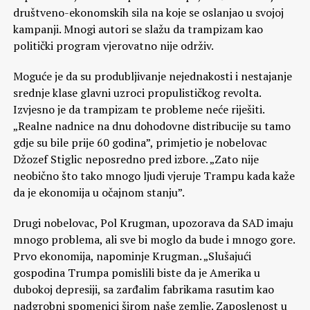
društveno-ekonomskih sila na koje se oslanjao u svojoj
kampanji. Mnogi autori se slažu da trampizam kao
politički program vjerovatno nije održiv.
Moguće je da su produbljivanje nejednakosti i nestajanje
srednje klase glavni uzroci propulističkog revolta.
Izvjesno je da trampizam te probleme neće riješiti.
„Realne nadnice na dnu dohodovne distribucije su tamo
gdje su bile prije 60 godina”, primjetio je nobelovac
Džozef Stiglic neposredno pred izbore. „Zato nije
neobično što tako mnogo ljudi vjeruje Trampu kada kaže
da je ekonomija u očajnom stanju”.
Drugi nobelovac, Pol Krugman, upozorava da SAD imaju
mnogo problema, ali sve bi moglo da bude i mnogo gore.
Prvo ekonomija, napominje Krugman. „Slušajući
gospodina Trumpa pomislili biste da je Amerika u
dubokoj depresiji, sa zarđalim fabrikama rasutim kao
nadgrobni spomenici širom naše zemlje. Zaposlenost u