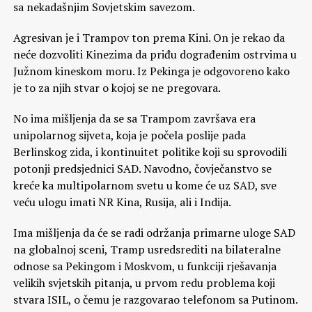
sa nekadašnjim Sovjetskim savezom.
Agresivan je i Trampov ton prema Kini. On je rekao da
neće dozvoliti Kinezima da priđu dograđenim ostrvima u
Južnom kineskom moru. Iz Pekinga je odgovoreno kako
je to za njih stvar o kojoj se ne pregovara.
No ima mišljenja da se sa Trampom završava era
unipolarnog sijveta, koja je počela poslije pada
Berlinskog zida, i kontinuitet politike koji su sprovodili
potonji predsjednici SAD. Navodno, čovječanstvo se
kreće ka multipolarnom svetu u kome će uz SAD, sve
veću ulogu imati NR Kina, Rusija, ali i Indija.
Ima mišljenja da će se radi održanja primarne uloge SAD
na globalnoj sceni, Tramp usredsrediti na bilateralne
odnose sa Pekingom i Moskvom, u funkciji rješavanja
velikih svjetskih pitanja, u prvom redu problema koji
stvara ISIL, o čemu je razgovarao telefonom sa Putinom.