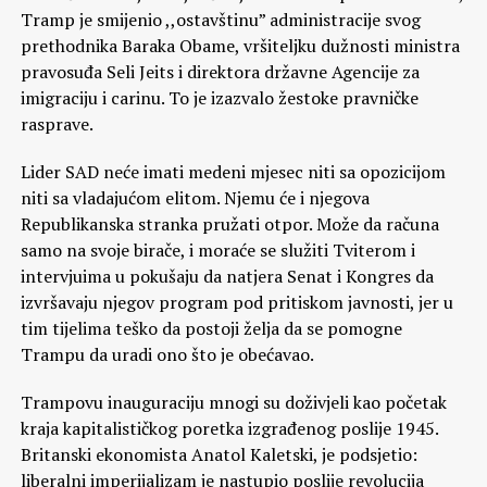
Tramp je smijenio ,,ostavštinu” administracije svog
prethodnika Baraka Obame, vršiteljku dužnosti ministra
pravosuđa Seli Jeits i direktora državne Agencije za
imigraciju i carinu. To je izazvalo žestoke pravničke
rasprave.
Lider SAD neće imati medeni mjesec niti sa opozicijom
niti sa vladajućom elitom. Njemu će i njegova
Republikanska stranka pružati otpor. Može da računa
samo na svoje birače, i moraće se služiti Tviterom i
intervjuima u pokušaju da natjera Senat i Kongres da
izvršavaju njegov program pod pritiskom javnosti, jer u
tim tijelima teško da postoji želja da se pomogne
Trampu da uradi ono što je obećavao.
Trampovu inauguraciju mnogi su doživjeli kao početak
kraja kapitalističkog poretka izgrađenog poslije 1945.
Britanski ekonomista Anatol Kaletski, je podsjetio:
liberalni imperijalizam je nastupio poslije revolucija