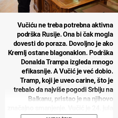
Vučiću ne treba potrebna aktivna
podrška Rusije. Ona bi čak mogla
dovesti do poraza. Dovoljno je ako
Kremlj ostane blagonaklon. Podrška
Donalda Trampa izgleda mnogo
efikasnije. A Vučić je već dobio.
Tramp, koji je uveo carine, što je
trebalo da najviše pogodi Srbiju na
Balkanu, pristao je na njihovo
značajno smanjenje. Vučić je 24. jula
objavio da su SAD ukinule 35 posto