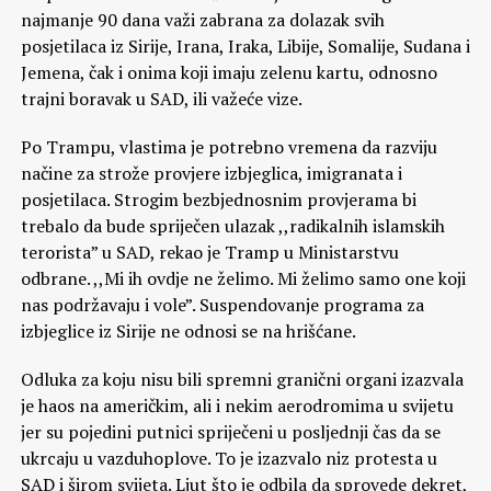
najmanje 90 dana važi zabrana za dolazak svih
posjetilaca iz Sirije, Irana, Iraka, Libije, Somalije, Sudana i
Jemena, čak i onima koji imaju zelenu kartu, odnosno
trajni boravak u SAD, ili važeće vize.
Po Trampu, vlastima je potrebno vremena da razviju
načine za strože provjere izbjeglica, imigranata i
posjetilaca. Strogim bezbjednosnim provjerama bi
trebalo da bude spriječen ulazak ,,radikalnih islamskih
terorista” u SAD, rekao je Tramp u Ministarstvu
odbrane. ,,Mi ih ovdje ne želimo. Mi želimo samo one koji
nas podržavaju i vole”. Suspendovanje programa za
izbjeglice iz Sirije ne odnosi se na hrišćane.
Odluka za koju nisu bili spremni granični organi izazvala
je haos na američkim, ali i nekim aerodromima u svijetu
jer su pojedini putnici spriječeni u posljednji čas da se
ukrcaju u vazduhoplove. To je izazvalo niz protesta u
SAD i širom svijeta. Ljut što je odbila da sprovede dekret,