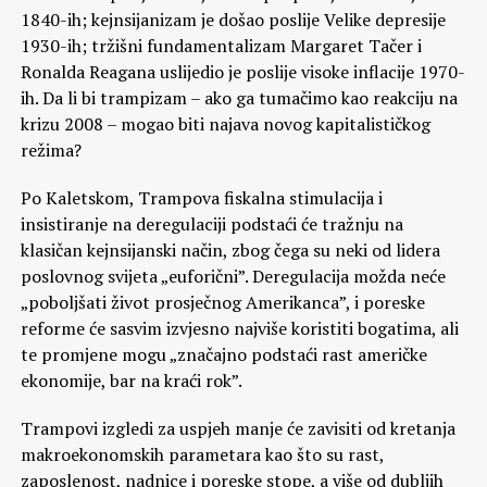
1840-ih; kejnsijanizam je došao poslije Velike depresije
1930-ih; tržišni fundamentalizam Margaret Tačer i
Ronalda Reagana uslijedio je poslije visoke inflacije 1970-
ih. Da li bi trampizam – ako ga tumačimo kao reakciju na
krizu 2008 – mogao biti najava novog kapitalističkog
režima?
Po Kaletskom, Trampova fiskalna stimulacija i
insistiranje na deregulaciji podstaći će tražnju na
klasičan kejnsijanski način, zbog čega su neki od lidera
poslovnog svijeta „euforični”. Deregulacija možda neće
„poboljšati život prosječnog Amerikanca”, i poreske
reforme će sasvim izvjesno najviše koristiti bogatima, ali
te promjene mogu „značajno podstaći rast američke
ekonomije, bar na kraći rok”.
Trampovi izgledi za uspjeh manje će zavisiti od kretanja
makroekonomskih parametara kao što su rast,
zaposlenost, nadnice i poreske stope, a više od dubljih