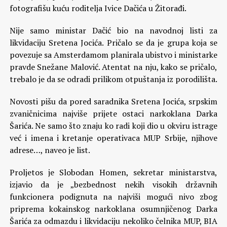
fotografišu kuću roditelja Ivice Dačića u Žitorađi.
Nije samo ministar Dačić bio na navodnoj listi za
likvidaciju Sretena Jocića. Pričalo se da je grupa koja se
povezuje sa Amsterdamom planirala ubistvo i ministarke
pravde Snežane Malović. Atentat na nju, kako se pričalo,
trebalo je da se odradi prilikom otpuštanja iz porodilišta.
Novosti pišu da pored saradnika Sretena Jocića, srpskim
zvaničnicima najviše prijete ostaci narkoklana Darka
Šarića. Ne samo što znaju ko radi koji dio u okviru istrage
već i imena i kretanje operativaca MUP Srbije, njihove
adrese…, naveo je list.
Proljetos je Slobodan Homen, sekretar ministarstva,
izjavio da je „bezbednost nekih visokih državnih
funkcionera podignuta na najviši mogući nivo zbog
priprema kokainskog narkoklana osumnjičenog Darka
Šarića za odmazdu i likvidaciju nekoliko čelnika MUP, BIA