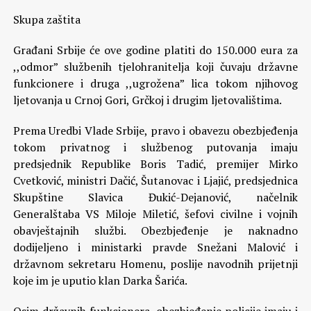
Skupa zaštita
Građani Srbije će ove godine platiti do 150.000 eura za
,,odmor” službenih tjelohranitelja koji čuvaju državne
funkcionere i druga ,,ugrožena” lica tokom njihovog
ljetovanja u Crnoj Gori, Grčkoj i drugim ljetovalištima.
Prema Uredbi Vlade Srbije, pravo i obavezu obezbjeđenja
tokom privatnog i službenog putovanja imaju
predsjednik Republike Boris Tadić, premijer Mirko
Cvetković, ministri Dačić, Šutanovac i Ljajić, predsjednica
Skupštine Slavica Đukić-Dejanović, načelnik
Generalštaba VS Miloje Miletić, šefovi civilne i vojnih
obavještajnih službi. Obezbjeđenje je naknadno
dodijeljeno i ministarki pravde Snežani Malović i
državnom sekretaru Homenu, poslije navodnih prijetnji
koje im je uputio klan Darka Šarića.