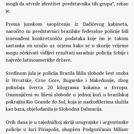
mogli da utvrde identitet predstavnika tih grupa”, rekao
je.
Prema junskom saopštenju iz Dačićevog kabineta,
naročito su predstavnici brazilske federalne policije bili
iznenađeni konkretnošću podataka koje im je tokom
sastanka on uručio uz ocjenu kako se u skorije vrijeme
mogu očekivati vidljivi rezultati saradnje policija Srbije i
najveće latinoameričke države.
Sredinom jula je policija Brazila lišila slobode šest osoba
iz Hrvatske, Crne Gore, Bugarske i Makedonije, zbog
pokušaja šverca 20 kilograma kokaina u Evropu.
Osumnjičeni su lišeni slobode u jednoj kući u brazilskoj
pokrajini Rio Grande do Sul, koja je narkodilerima služila
kao baza, objelodanila je Slobodna Dalmacija.
Ovih dana je u zajedničkoj akciji urugvajske i argentinske
policije u luci Piriapolis, uhapšen Podgoričanin Milisav