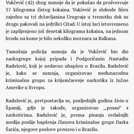
Vukčević (42) zbog sumnje da je pokušao da prošvercuje
37 kilograma čistog kokaina. Vukčević je slobode lišen
zajedno sa tri državljanina Urugvaja u trenutku dok su
drogu pakovali na jedrilici Citad. U istoj luci istovremeno
je zaplijenjeno još desetak kilograma kokaina, na jednom
brodu na kome je bilo nekoliko mornara sa Balkana.
Tamošnja policija sumnja da je Vukčević bio dio
narkogrupe kojoj pripada i Podgoričanin Nastadin
Radulović, koji je nedavno uhapšen u Brazilu. Radulović
je, kako se sumnja, organizovao međunarodnu
kriminalnu grupu za krijumčarenje narkotika iz Južne
Amerike u Evropu.
Radulović je, pretpostavlja se, posljednjih godina živio u
Španiji, gdje je takođe, organizovao ,,posao” s
narkoticima. Radulović je, prema pisanju ovdašnjih
medija poslije hapšenja članova kriminalne grupe Darka
Šarića, njegove poslove preuzeo i u Brazilu.