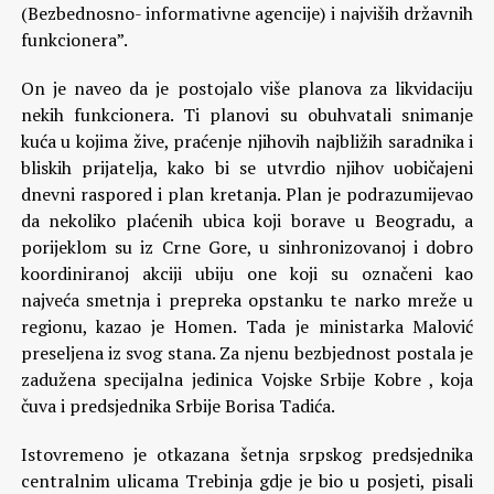
(Bezbednosno- informativne agencije) i najviših državnih
funkcionera”.
On je naveo da je postojalo više planova za likvidaciju
nekih funkcionera. Ti planovi su obuhvatali snimanje
kuća u kojima žive, praćenje njihovih najbližih saradnika i
bliskih prijatelja, kako bi se utvrdio njihov uobičajeni
dnevni raspored i plan kretanja. Plan je podrazumijevao
da nekoliko plaćenih ubica koji borave u Beogradu, a
porijeklom su iz Crne Gore, u sinhronizovanoj i dobro
koordiniranoj akciji ubiju one koji su označeni kao
najveća smetnja i prepreka opstanku te narko mreže u
regionu, kazao je Homen. Tada je ministarka Malović
preseljena iz svog stana. Za njenu bezbjednost postala je
zadužena specijalna jedinica Vojske Srbije Kobre , koja
čuva i predsjednika Srbije Borisa Tadića.
Istovremeno je otkazana šetnja srpskog predsjednika
centralnim ulicama Trebinja gdje je bio u posjeti, pisali