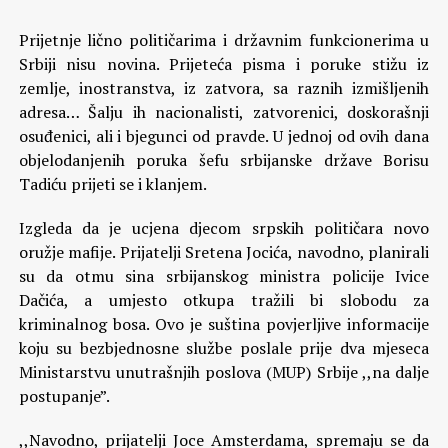
Prijetnje lično političarima i državnim funkcionerima u
Srbiji nisu novina. Prijeteća pisma i poruke stižu iz
zemlje, inostranstva, iz zatvora, sa raznih izmišljenih
adresa… Šalju ih nacionalisti, zatvorenici, doskorašnji
osuđenici, ali i bjegunci od pravde. U jednoj od ovih dana
objelodanjenih poruka šefu srbijanske države Borisu
Tadiću prijeti se i klanjem.
Izgleda da je ucjena djecom srpskih političara novo
oružje mafije. Prijatelji Sretena Jocića, navodno, planirali
su da otmu sina srbijanskog ministra policije Ivice
Dačića, a umjesto otkupa tražili bi slobodu za
kriminalnog bosa. Ovo je suština povjerljive informacije
koju su bezbjednosne službe poslale prije dva mjeseca
Ministarstvu unutrašnjih poslova (MUP) Srbije ,,na dalje
postupanje”.
,,Navodno, prijatelji Joce Amsterdama, spremaju se da