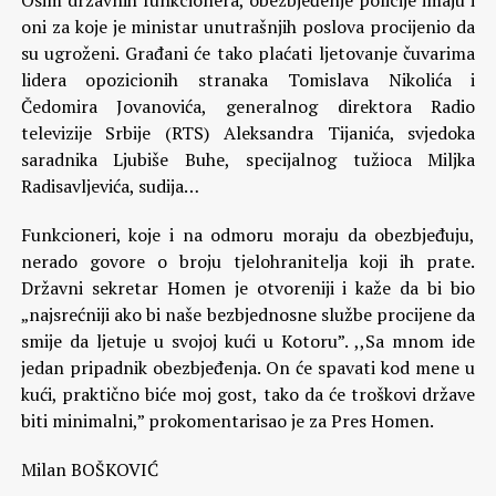
Osim državnih funkcionera, obezbjeđenje policije imaju i
oni za koje je ministar unutrašnjih poslova procijenio da
su ugroženi. Građani će tako plaćati ljetovanje čuvarima
lidera opozicionih stranaka Tomislava Nikolića i
Čedomira Jovanovića, generalnog direktora Radio
televizije Srbije (RTS) Aleksandra Tijanića, svjedoka
saradnika Ljubiše Buhe, specijalnog tužioca Miljka
Radisavljevića, sudija…
Funkcioneri, koje i na odmoru moraju da obezbjeđuju,
nerado govore o broju tjelohranitelja koji ih prate.
Državni sekretar Homen je otvoreniji i kaže da bi bio
„najsrećniji ako bi naše bezbjednosne službe procijene da
smije da ljetuje u svojoj kući u Kotoru”. ,,Sa mnom ide
jedan pripadnik obezbjeđenja. On će spavati kod mene u
kući, praktično biće moj gost, tako da će troškovi države
biti minimalni,” prokomentarisao je za Pres Homen.
Milan BOŠKOVIĆ