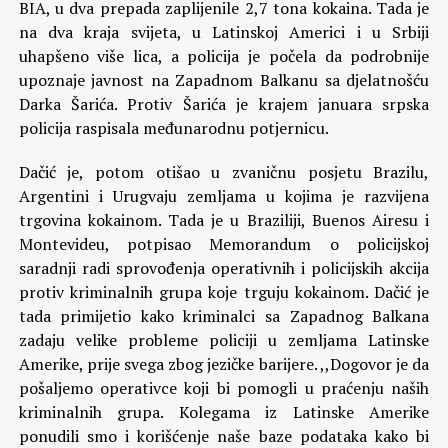
BIA, u dva prepada zaplijenile 2,7 tona kokaina. Tada je
na dva kraja svijeta, u Latinskoj Americi i u Srbiji
uhapšeno više lica, a policija je počela da podrobnije
upoznaje javnost na Zapadnom Balkanu sa djelatnošću
Darka Šarića. Protiv Šarića je krajem januara srpska
policija raspisala međunarodnu potjernicu.
Dačić je, potom otišao u zvaničnu posjetu Brazilu,
Argentini i Urugvaju zemljama u kojima je razvijena
trgovina kokainom. Tada je u Braziliji, Buenos Airesu i
Montevideu, potpisao Memorandum o policijskoj
saradnji radi sprovođenja operativnih i policijskih akcija
protiv kriminalnih grupa koje trguju kokainom. Dačić je
tada primijetio kako kriminalci sa Zapadnog Balkana
zadaju velike probleme policiji u zemljama Latinske
Amerike, prije svega zbog jezičke barijere. ,,Dogovor je da
pošaljemo operativce koji bi pomogli u praćenju naših
kriminalnih grupa. Kolegama iz Latinske Amerike
ponudili smo i korišćenje naše baze podataka kako bi