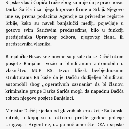
Srpske vlasti Ćopića traže zbog sumnje da je prao novac
Darka Šarića i za njega kupovao firme u Srbiji. Njegovo
ime se, prema podacima Agencije za privredne registre
Srbije, kako su naveli banjalučki mediji, pojavljuje u
gotovo svim Šarićevim preduzećima, bilo u funkciji
predsjednika Upravnog odbora, njegovog člana, ili
predstavnika vlasnika.
Banjalučke Nezavisne novine su pisale da se Dačić tokom
posjete Banjaluci vozio u blindiranom automobilu u
vlasništvu MUP RS. Izvor blizak bezbjednosnim
strukturama RS kaže da je Dačiću dodijeljen blindirani
automobil zbog ,,operativnih saznanja” da bi članovi
kriminalne grupe Darka Šarića mogli da napadnu Dačića
tokom njegove posjete Banjaluci.
Ministar Dačić je jedan od glavnih aktera akcije Balkanski
ratnik, u kojoj su u oktobru prošle godine policije
Urugvaja i Argentine, uz pomoć američke DEA i srpske