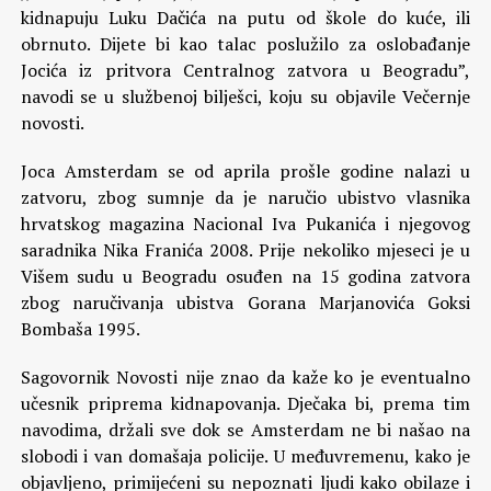
kidnapuju Luku Dačića na putu od škole do kuće, ili
obrnuto. Dijete bi kao talac poslužilo za oslobađanje
Jocića iz pritvora Centralnog zatvora u Beogradu”,
navodi se u službenoj bilješci, koju su objavile Večernje
novosti.
Joca Amsterdam se od aprila prošle godine nalazi u
zatvoru, zbog sumnje da je naručio ubistvo vlasnika
hrvatskog magazina Nacional Iva Pukanića i njegovog
saradnika Nika Franića 2008. Prije nekoliko mjeseci je u
Višem sudu u Beogradu osuđen na 15 godina zatvora
zbog naručivanja ubistva Gorana Marjanovića Goksi
Bombaša 1995.
Sagovornik Novosti nije znao da kaže ko je eventualno
učesnik priprema kidnapovanja. Dječaka bi, prema tim
navodima, držali sve dok se Amsterdam ne bi našao na
slobodi i van domašaja policije. U međuvremenu, kako je
objavljeno, primijećeni su nepoznati ljudi kako obilaze i