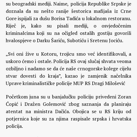
su beogradski mediji. Naime, policija Republike Srpske je
doznala da su nešto ranije šestorica mafijaša iz Crne
Gore ispijali za dušu Borisa Tadića u lokalnom restoranu.
Riječ je, kako su pisali mediji, o osvjedočenim
kriminalcima koji su na očigled ostalih gostiju govorili
hvalospjeve o Darku Šariću, Subotiću i Sretenu Jociću.
„Svi oni žive u Kotoru, trojicu smo već identifikovali, a
uskoro ćemo i ostale. Policija RS ovaj slučaj shvata veoma
ozbiljno i nadamo se da će naše crnogorske kolege cijelu
stvar dovesti do kraja”, kazao je zamjenik načelnika
Uprave kriminalističke policije MUP RS Dragi Milošević
Početkom juna su u banjalučku policiju privedeni Zoran
Ćopić i Dražen Golemović zbog saznanja da planiraju
atentat na ministra Dačića. Obojica se u RS kriju od
potjernica koje su za njima raspisale srpska i hrvatska
policija.