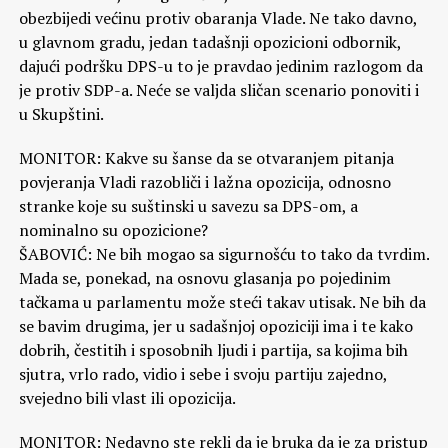
obezbijedi većinu protiv obaranja Vlade. Ne tako davno,
u glavnom gradu, jedan tadašnji opozicioni odbornik,
dajući podršku DPS-u to je pravdao jedinim razlogom da
je protiv SDP-a. Neće se valjda sličan scenario ponoviti i
u Skupštini.
MONITOR: Kakve su šanse da se otvaranjem pitanja
povjeranja Vladi razobliči i lažna opozicija, odnosno
stranke koje su suštinski u savezu sa DPS-om, a
nominalno su opozicione?
ŠABOVIĆ: Ne bih mogao sa sigurnošću to tako da tvrdim.
Mada se, ponekad, na osnovu glasanja po pojedinim
tačkama u parlamentu može steći takav utisak. Ne bih da
se bavim drugima, jer u sadašnjoj opoziciji ima i te kako
dobrih, čestitih i sposobnih ljudi i partija, sa kojima bih
sjutra, vrlo rado, vidio i sebe i svoju partiju zajedno,
svejedno bili vlast ili opozicija.
MONITOR: Nedavno ste rekli da je bruka da je za pristup