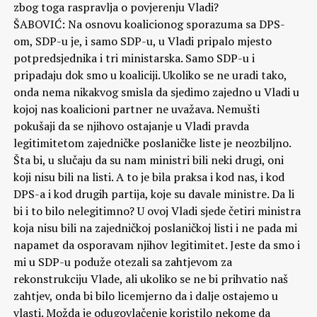
zbog toga raspravlja o povjerenju Vladi?
ŠABOVIĆ: Na osnovu koalicionog sporazuma sa DPS-
om, SDP-u je, i samo SDP-u, u Vladi pripalo mjesto
potpredsjednika i tri ministarska. Samo SDP-u i
pripadaju dok smo u koaliciji. Ukoliko se ne uradi tako,
onda nema nikakvog smisla da sjedimo zajedno u Vladi u
kojoj nas koalicioni partner ne uvažava. Nemušti
pokušaji da se njihovo ostajanje u Vladi pravda
legitimitetom zajedničke poslaničke liste je neozbiljno.
Šta bi, u slučaju da su nam ministri bili neki drugi, oni
koji nisu bili na listi. A to je bila praksa i kod nas, i kod
DPS-a i kod drugih partija, koje su davale ministre. Da li
bi i to bilo nelegitimno? U ovoj Vladi sjede četiri ministra
koja nisu bili na zajedničkoj poslaničkoj listi i ne pada mi
napamet da osporavam njihov legitimitet. Jeste da smo i
mi u SDP-u poduže otezali sa zahtjevom za
rekonstrukciju Vlade, ali ukoliko se ne bi prihvatio naš
zahtjev, onda bi bilo licemjerno da i dalje ostajemo u
vlasti. Možda je odugovlačenje koristilo nekome da