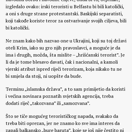
izgledalo ovako: irski teroristi u Belfastu bi bili katolički,
a oni s druge strane protestantski. Baskijski separatisti,
koji takođe koriste teror za ostvarivanje svojih ciljeva, bili
bi katolički.
Ne znam kako bih nazvao one u Ukrajini, koji su toj državi
oteli Krim, iako su gro njih pravoslavci, a moguće je da
ima i drugih, možda, šta mislite – „hrišćanski terorist”. Je
li da je tome blesavo davati, čak i nacionalni, a kamoli
vjerski atribut ispred riječi terorizam, koja nikako tu ne
bi smjela da stoji, ni uopšte da bude.
Terminu „islamska država”, a to sam primijetio da koristi
i većina novinara poznatih svjetskih agencija, treba
dodati riječ „takozvana” ili „samozvana”.
Što se tiče mogućeg terorističkog napada, svakako da
treba biti oprezan, jer ne znamo ko sve ima interes da
zapali balkansko „bure baruta”, koje se još nije čestito ni