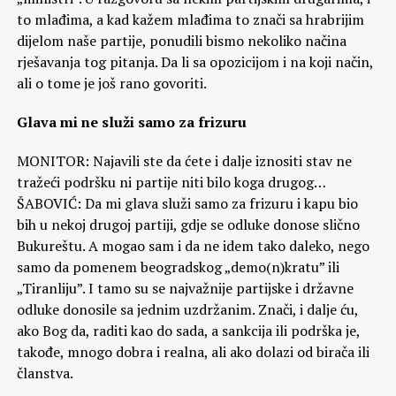
to mlađima, a kad kažem mlađima to znači sa hrabrijim
dijelom naše partije, ponudili bismo nekoliko načina
rješavanja tog pitanja. Da li sa opozicijom i na koji način,
ali o tome je još rano govoriti.
Glava mi ne služi samo za frizuru
MONITOR: Najavili ste da ćete i dalje iznositi stav ne
tražeći podršku ni partije niti bilo koga drugog…
ŠABOVIĆ: Da mi glava služi samo za frizuru i kapu bio
bih u nekoj drugoj partiji, gdje se odluke donose slično
Bukureštu. A mogao sam i da ne idem tako daleko, nego
samo da pomenem beogradskog „demo(n)kratu” ili
„Tiranliju”. I tamo su se najvažnije partijske i državne
odluke donosile sa jednim uzdržanim. Znači, i dalje ću,
ako Bog da, raditi kao do sada, a sankcija ili podrška je,
takođe, mnogo dobra i realna, ali ako dolazi od birača ili
članstva.