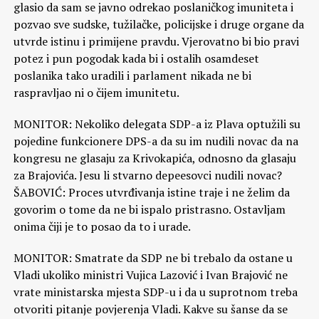
glasio da sam se javno odrekao poslaničkog imuniteta i
pozvao sve sudske, tužilačke, policijske i druge organe da
utvrde istinu i primijene pravdu. Vjerovatno bi bio pravi
potez i pun pogodak kada bi i ostalih osamdeset
poslanika tako uradili i parlament nikada ne bi
raspravljao ni o čijem imunitetu.
MONITOR: Nekoliko delegata SDP-a iz Plava optužili su
pojedine funkcionere DPS-a da su im nudili novac da na
kongresu ne glasaju za Krivokapića, odnosno da glasaju
za Brajovića. Jesu li stvarno depeesovci nudili novac?
ŠABOVIĆ: Proces utvrđivanja istine traje i ne želim da
govorim o tome da ne bi ispalo pristrasno. Ostavljam
onima čiji je to posao da to i urade.
MONITOR: Smatrate da SDP ne bi trebalo da ostane u
Vladi ukoliko ministri Vujica Lazović i Ivan Brajović ne
vrate ministarska mjesta SDP-u i da u suprotnom treba
otvoriti pitanje povjerenja Vladi. Kakve su šanse da se