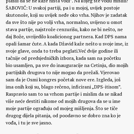
plašili da se ne kaže ništa vođi”. Na kojeg ste vođu mislili?
ŠABOVIĆ: U svakoj partiji, pa i u mojoj, uvijek postoje
skutonoše, koji su uvijek neđe oko vrha. Njihov je zadatak
da sve što nije po volji vrha, normalno, uvijeno u omot
stava partije, najstrože cenzurišu, kako ne bi nešto, ne
daj Bože, uvrijedilo koalicionog partnera. Kad DPS nama
opali šamar ćute. A kada Džavid kaže nešto u svoje ime, iz
svoje glave, onda to treba peglati.Već dvije godine ili
tačnije od predsjedničkih izbora, kada sam na početku
bio usamljen, pa sve do inauguracije na Cetinju, dio mojih
partijskih drugova to nije mogao da prežali. Vjerovao
sam da je Osmi kongres početak nove ere. Izgleda, još
ima onih koji su, blago rečeno, inficirani „DPS-itisom”.
Raspravio sam to sa vrhom partije i mislim da se nikad
više neće destiti nikome od mojih drugova da se u ime
moje partije ograđuju od mojeg mišljenja. Što se tiče
drugog dijela pitanja, od poodavno se dobro zna ko je
vođa, i tu je sve jasno.