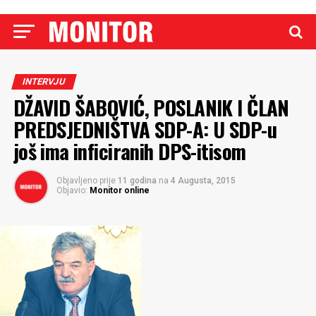
INTERVJU
DŽAVID ŠABOVIĆ, POSLANIK I ČLAN
PREDSJEDNIŠTVA SDP-A: U SDP-u
još ima inficiranih DPS-itisom
Objavljeno prije
11 godina
na
4 Augusta, 2015
Objavio:
Monitor online