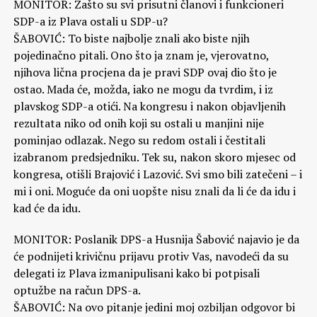
MONITOR: Zašto su svi prisutni članovi i funkcioneri
SDP-a iz Plava ostali u SDP-u?
ŠABOVIĆ: To biste najbolje znali ako biste njih
pojedinačno pitali. Ono što ja znam je, vjerovatno,
njihova lična procjena da je pravi SDP ovaj dio što je
ostao. Mada će, možda, iako ne mogu da tvrdim, i iz
plavskog SDP-a otići. Na kongresu i nakon objavljenih
rezultata niko od onih koji su ostali u manjini nije
pominjao odlazak. Nego su redom ostali i čestitali
izabranom predsjedniku. Tek su, nakon skoro mjesec od
kongresa, otišli Brajović i Lazović. Svi smo bili zatečeni – i
mi i oni. Moguće da oni uopšte nisu znali da li će da idu i
kad će da idu.
MONITOR: Poslanik DPS-a Husnija Šabović najavio je da
će podnijeti krivičnu prijavu protiv Vas, navodeći da su
delegati iz Plava izmanipulisani kako bi potpisali
optužbe na račun DPS-a.
ŠABOVIĆ: Na ovo pitanje jedini moj ozbiljan odgovor bi