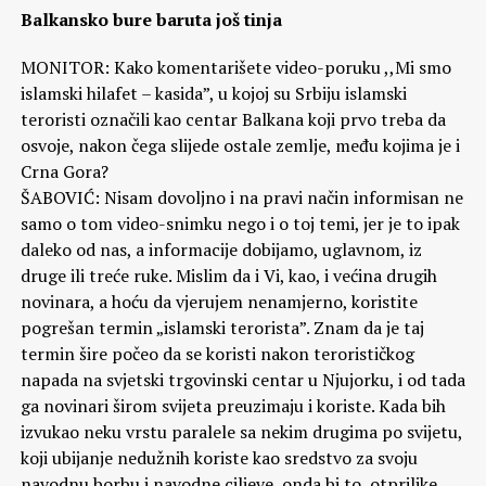
Balkansko bure baruta još tinja
MONITOR: Kako komentarišete video-poruku ,,Mi smo
islamski hilafet – kasida”, u kojoj su Srbiju islamski
teroristi označili kao centar Balkana koji prvo treba da
osvoje, nakon čega slijede ostale zemlje, među kojima je i
Crna Gora?
ŠABOVIĆ: Nisam dovoljno i na pravi način informisan ne
samo o tom video-snimku nego i o toj temi, jer je to ipak
daleko od nas, a informacije dobijamo, uglavnom, iz
druge ili treće ruke. Mislim da i Vi, kao, i većina drugih
novinara, a hoću da vjerujem nenamjerno, koristite
pogrešan termin „islamski terorista”. Znam da je taj
termin šire počeo da se koristi nakon terorističkog
napada na svjetski trgovinski centar u Njujorku, i od tada
ga novinari širom svijeta preuzimaju i koriste. Kada bih
izvukao neku vrstu paralele sa nekim drugima po svijetu,
koji ubijanje nedužnih koriste kao sredstvo za svoju
navodnu borbu i navodne ciljeve, onda bi to, otprilike,