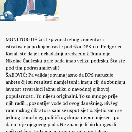
MONITOR: U žiži ste javnosti zbog komentara
istraživanja po kojem raste podrška DPS-u u Podgorici.
Kazali ste da je i nekadašnji predsjednik Rumunije
Nikolae Čaušesku prije pada imao veliku podršku. Šta ste
pod tim podrazumijevali?
ŠABOVIĆ: Pa valjda je svima jasno da DPS naručuje
ankete čiji su rezultati namješteni i imaju cilj da zbunjuju
javnost stvarajući lažnu sliku o navodnoj njihovoj
popularnosti. Tu nijesu originalni. To su mnogo prije
njih radili „poznatije” vođe od ovog današnjeg.
Bivšeg
rumunskog diktatora sam se usput sjetio. Sjetio sam se
jednog tamošnjeg političkog skupa nepun mjesec i po
dana prje njegovog pada. Ne znam je li bio konges ili
nešto slično, kada mu je prepuna sala pristalica i