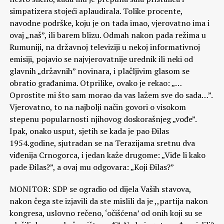
simpatizera stojeći aplaudirala. Tolike procente,
navodne podrške, koju je on tada imao, vjerovatno ima i
ovaj „naš”, ili barem blizu. Odmah nakon pada režima u
Rumuniji, na državnoj televiziji u nekoj informativnoj
emisiji, pojavio se najvjerovatnije urednik ili neki od
glavnih „državnih” novinara, i plačljivim glasom se
obratio građanima. Otprilike, ovako je rekao: „…
Oprostite mi što sam morao da vas lažem sve do sada…”.
Vjerovatno, to na najbolji način govori o visokom
stepenu popularnosti njihovog doskorašnjeg „vođe”.
Ipak, onako usput, sjetih se kada je pao Đilas
1954.godine, sjutradan se na Terazijama sretnu dva
viđenija Crnogorca, i jedan kaže drugome: „Viđe li kako
pade Đilas?”, a ovaj mu odgovara: „Koji Đilas?”
MONITOR: SDP se ogradio od dijela Vaših stavova,
nakon čega ste izjavili da ste mislili da je ,,partija nakon
kongresa, uslovno rečeno, ‘očišćena’ od onih koji su se