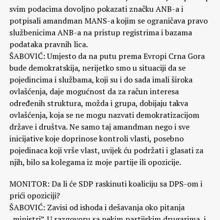
svim podacima dovoljno pokazati značku ANB-a i
potpisali amandman MANS-a kojim se ograničava pravo
službenicima ANB-a na pristup registrima i bazama
podataka pravnih lica.
ŠABOVIĆ: Umjesto da na putu prema Evropi Crna Gora
bude demokratskija, nerijetko smo u situaciji da se
pojedincima i službama, koji su i do sada imali široka
ovlašćenja, daje mogućnost da za račun interesa
određenih struktura, možda i grupa, dobijaju takva
ovlašćenja, koja se ne mogu nazvati demokratizacijom
države i društva. Ne samo taj amandman nego i sve
inicijative koje doprinose kontroli vlasti, posebno
pojedinaca koji vrše vlast, uvijek ću podržati i glasati za
njih, bilo sa kolegama iz moje partije ili opozicije.
MONITOR: Da li će SDP raskinuti koaliciju sa DPS-om i
prići opoziciji?
ŠABOVIĆ: Zavisi od ishoda i dešavanja oko pitanja
„ministri”. U razgovoru sa nekim partijskim drugarima, i