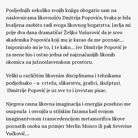
Posljednjih nekoliko svojih knjiga obogatio sam na
naslovnicama likovnošću Dmitrija Popovića. Svaka je bila
hvaljena osobito radi svoga likovnog bogatstva. Javlja mi
prije dva dana dramatičar Željko Vušurović da je sreo
akademika Popovića koji mu je kazao da me poznaje…
Imponiralo mi je to, I te kako… Jer Dimitrije Popović je
za mene bio i ostao jedna od najznačanijih likonih
okomica na južnoslavenskom prostoru.
Veliki u različitim likovnim disciplinama i tehnikama
podjednako – u crtežu, slikarstvu, grafici, skulpturi.
Dimitrije Popović je uz sve to i izvrstan pisac.
Njegova rasna likovna imaginacija i energija posebno me
osupnula i osvojila u stilskim fazama kad svojom
imaginantvnom transcedencijom metamorifira likove
poznatih osoba na primjer Merlin Monro ili pak Severine
Vučkovič…