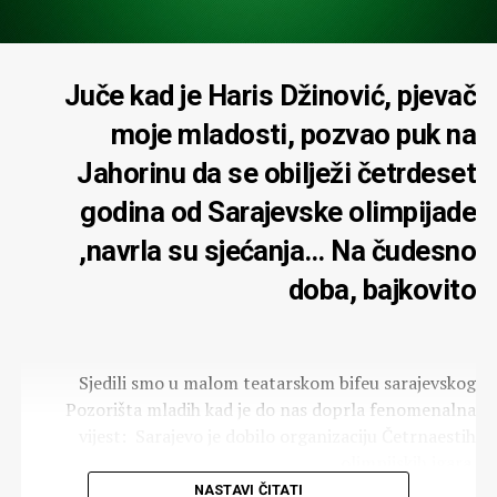
kulturologijskom traganju moram i na ovaj način
pohvaliti podhvat da se ovako seriozno pisanom knjigom
u vremenima svekolike devalvacije umjetnosti ostavi za
Juče kad je Haris Džinović, pjevač
povijest trag da je nekada postojao stvaralac Gradimir
Gojer! Nema sumnje knjiga je pisana za future kada ni
moje mladosti, pozvao puk na
mene ni moga djela malo tko će se i sjetiti…
Jahorinu da se obilježi četrdeset
Hvala ti Svjeta, svjetlosti moja u sveopćem mraku i
godina od Sarajevske olimpijade
beznadju u kojem živimo!
,navrla su sjećanja… Na čudesno
Gradimir GOJER
doba, bajkovito
Komentari
Sjedili smo u malom teatarskom bifeu sarajevskog
Pozorišta mladih kad je do nas doprla fenomenalna
vijest: Sarajevo je dobilo organizaciju Četrnaestih
olimpijskih igara.
NASTAVI ČITATI