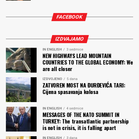
FACEBOOK
IZDVAJAMO
IN ENGLISH
3 sedmice
NEW HIGHWAYS LEAD MOUNTAIN
COUNTRIES TO THE GLOBAL ECONOMY: We
are all closer
IZDVOJENO
5 dana
ZATVOREN MOST NA ĐURĐEVIĆA TARI:
Cijena spasavanja kolosa
IN ENGLISH
4 sedmice
MESSAGES OF THE NATO SUMMIT IN
TURKEY: The transatlantic partnership
is not in crisis, it is falling apart
IN ENGLISH
3 dana