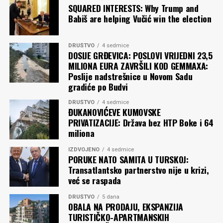
SQUARED INTERESTS: Why Trump and
Babiš are helping Vučić win the election
DRUŠTVO
4 sedmice
DOSIJE GRĐEVICA: POSLOVI VRIJEDNI 23,5
MILIONA EURA ZAVRŠILI KOD GEMMAXA:
Poslije nadstrešnice u Novom Sadu
gradiće po Budvi
DRUŠTVO
4 sedmice
ĐUKANOVIĆEVE KUMOVSKE
PRIVATIZACIJE: Država bez HTP Boke i 64
miliona
IZDVOJENO
4 sedmice
PORUKE NATO SAMITA U TURSKOJ:
Transatlantsko partnerstvo nije u krizi,
već se raspada
DRUŠTVO
5 dana
OBALA NA PRODAJU, EKSPANZIJA
TURISTIČKO-APARTMANSKIH