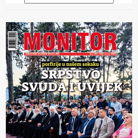
Jučer kad je
Haris Džinović,
pjevač moje mladosti, i kava
u istom dom bifeu, pozvao puk na Jahorinu da se
obilježi četrdeset godina od Sarajevske olimpijade navrla
su sječanja…Na čudesno doba, bajkovito. Ne zato što smo
bili četrdeset godina mlađi… Ne, već zbog toga što je
doba Četrnaestih zimskih olimpijskih igara bilo prije
svega vrijeme jakih ličnosti,kojih, nažalost niti u
Sarajevu, a bogme niti u drugim djelovima bivše nam
domovine sve teže i sve rjeđe nalazim..
Olimpijada je bila golemi ispit koji je polagalo Sarajevo,
koji je polagala Jugoslavija…Sa timom ozbiljnih osoba
kojih danas nema, sa istinskim državnikom
Brankom
Mikulićem,
ovaj generacijski projekat ne da je samo
uspio. Četrnaeste zimske olimpijske igre postale su
mjerilo uspješnosti u svijetu svjetskog olimpizma.
Jarko se sječam svakoga dana sarajevske olimpijade.
Sječam se šampiona
Jure Franka
kome su Sarajlije