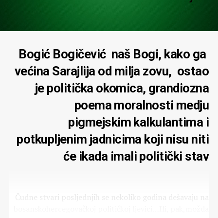
Bogić Bogičević naš Bogi, kako ga
većina Sarajlija od milja zovu, ostao
je politička okomica, grandiozna
poema moralnosti medju
pigmejskim kalkulantima i
potkupljenim jadnicima koji nisu niti
će ikada imali politički stav
Čudne stvari posljednjih se nekoliko godina dešavaju na
bosanskohercegovačkoj političkoj ljevici…Ili, pak,možda