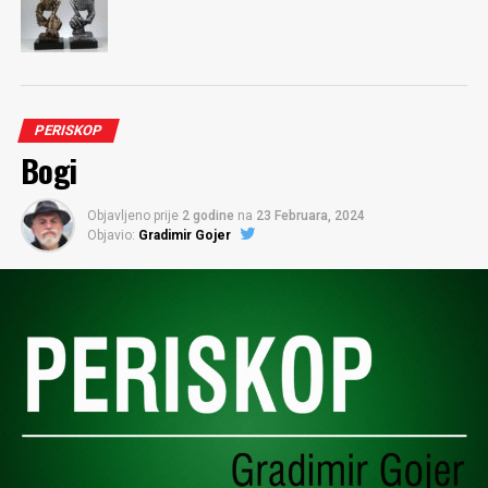
PERISKOP
Bogi
Objavljeno prije
2 godine
na
23 Februara, 2024
Objavio:
Gradimir Gojer