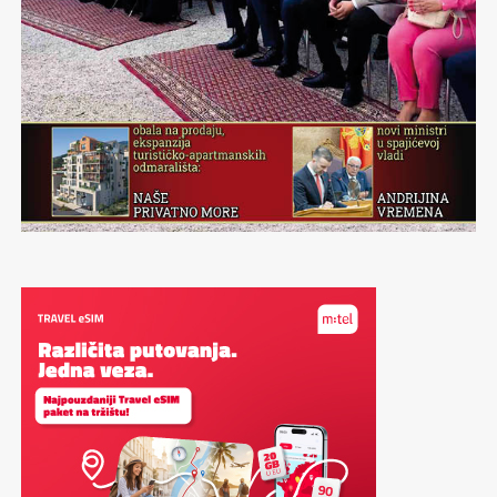
ispjevali pjesmu:”Eto Jureka sladjeg od bureka…”
Nevjerojatnu atmosferu koju obujmljuju Zetra i
Skenderija,olimpijske planine i borilišta, opći porast
umjetničkog života tih dana, razdraganih lica na ulicama
Šehera…Sve to je trajalo za vrijeme Četrnaestih
olimpijskih igara kao nestvarni san. Bajka, veličanstvena
bajka,šeherska.
Sad kad obilježavamo četrdeset godina od ove
nestvarnosti koja je Sarajevo tih dana učinila centrom
svijeta, u mojim ušima odjekuju riječi predsjednika
Medjunarodnog olimpijskog komiteta sa spuštanja
zavjese na sve te bajkovite prizore:”…Hvala drago
Sarajevo!”
Neka ove riječi dragog Huana Antonia Samarana budu
epilog ovom Periskopu