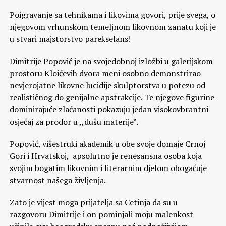
Poigravanje sa tehnikama i likovima govori, prije svega, o
njegovom vrhunskom temeljnom likovnom zanatu koji je
u stvari majstorstvo parekselans!
Dimitrije Popović je na svojedobnoj izložbi u galerijskom
prostoru Kloićevih dvora meni osobno demonstrirao
nevjerojatne likovne lucidije skulptorstva u potezu od
realističnog do genijalne apstrakcije. Te njegove figurine
dominirajuće zlaćanosti pokazuju jedan visokovbrantni
osjećaj za prodor u ,,dušu materije”.
Popović, višestruki akademik u obe svoje domaje Crnoj
Gori i Hrvatskoj, apsolutno je renesansna osoba koja
svojim bogatim likovnim i literarnim djelom obogaćuje
stvarnost našega življenja.
Zato je vijest moga prijatelja sa Cetinja da su u
razgovoru Dimitrije i on pominjali moju malenkost