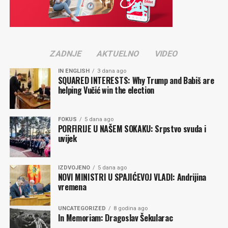
Gradimir GOJER
Komentari
ZADNJE
AKTUELNO
VIDEO
IN ENGLISH
3 dana ago
SQUARED INTERESTS: Why Trump and Babiš are
helping Vučić win the election
FOKUS
5 dana ago
PORFIRIJE U NAŠEM SOKAKU: Srpstvo svuda i
uvijek
IZDVOJENO
5 dana ago
NOVI MINISTRI U SPAJIĆEVOJ VLADI: Andrijina
vremena
UNCATEGORIZED
8 godina ago
In Memoriam: Dragoslav Šekularac