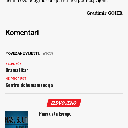
učinila ovu beogradsku sparnu noć podnošjivijom.
Gradimir GOJER
Komentari
POVEZANE VIJESTI:
1659
SLJEDEĆE
Dramatičari
NE PROPUSTI
Kontra dehumanizacija
IZDVOJENO
Puna usta Evrope