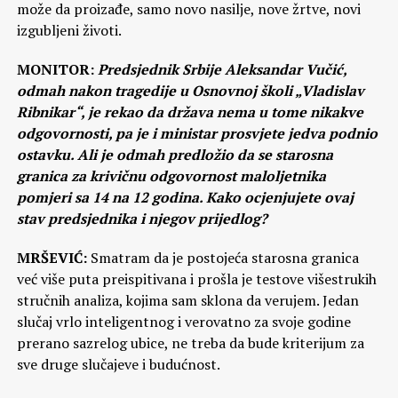
može da proizađe, samo novo nasilje, nove žrtve, novi
izgubljeni životi.
MONITOR:
Predsjednik Srbije Aleksandar Vučić,
odmah nakon tragedije u Osnovnoj školi „Vladislav
Ribnikar“, je rekao da država nema u tome nikakve
odgovornosti, pa je i ministar prosvjete jedva podnio
ostavku. Ali je odmah predložio da se starosna
granica za krivičnu odgovornost maloljetnika
pomjeri sa 14 na 12 godina. Kako ocjenjujete ovaj
stav predsjednika i njegov prijedlog?
MRŠEVIĆ:
Smatram da je postojeća starosna granica
već više puta preispitivana i prošla je testove višestrukih
stručnih analiza, kojima sam sklona da verujem. Jedan
slučaj vrlo inteligentnog i verovatno za svoje godine
prerano sazrelog ubice, ne treba da bude kriterijum za
sve druge slučajeve i budućnost.