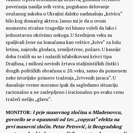
povećanja nasilja svih vrsta, pogubano delovanje
oružanog sukoba u Ukrajini daleko nadmašuju „krivicu“
bilo kog domaćeg aktera. Jasno mi je da u ovom
momentu strašne tragedije svi bismo voleli da lako i
jednostavno okrivimo nekoga. U Srednjem veku su
spaljivali žene na lomačama kao veštice „krive“ za lošu
letinu, najezdu glodara, zemljotrese, požare. U kasnije
doba tražili su se i nalazili isfabrikovani krivci tipa
Drajfusa, i milioni nevinih žrtava staljinističkih čistki i
drugih političkih obračuna u 20. veku, samo da pomenem
neke istorijske primere traženja „žrtvenih jaraca“. U
današnje vreme moramo ipak da sagledamo situaciju
racionalno a ne zaslepljeno i iracionalno po svaku cenu
tražeći nečiju „glavu“.
MONITOR:
I prje masovnog zločina u Mladenovcu,
govorilo se o opasnosti od tzv. „copycat“ efekta na
prvi masovni zločin. Petar Petrović, iz Beogradskog