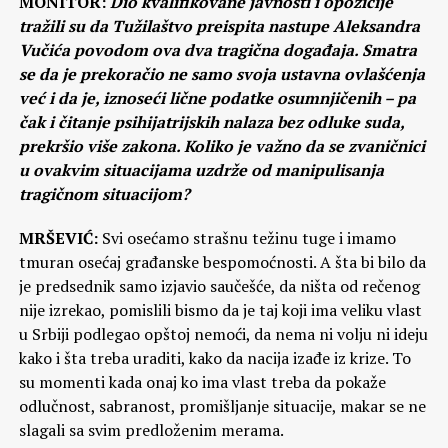
MONITOR:
Dio kvalifikovane javnosti i opozicije
tražili su da Tužilaštvo preispita nastupe Aleksandra
Vučića povodom ova dva tragična događaja. Smatra
se da je prekoračio ne samo svoja ustavna ovlašćenja
već i da je, iznoseći lične podatke osumnjičenih – pa
čak i čitanje psihijatrijskih nalaza bez odluke suda,
prekršio više zakona. Koliko je važno da se zvaničnici
u ovakvim situacijama uzdrže od manipulisanja
tragičnom situacijom?
MRŠEVIĆ:
Svi osećamo strašnu težinu tuge i imamo
tmuran osećaj građanske bespomoćnosti. A šta bi bilo da
je predsednik samo izjavio saučešće, da ništa od rečenog
nije izrekao, pomislili bismo da je taj koji ima veliku vlast
u Srbiji podlegao opštoj nemoći, da nema ni volju ni ideju
kako i šta treba uraditi, kako da nacija izađe iz krize. To
su momenti kada onaj ko ima vlast treba da pokaže
odlučnost, sabranost, promišljanje situacije, makar se ne
slagali sa svim predloženim merama.