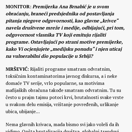
MONITOR:
Premijerka Ana Brnabić je u svom
obraćanju, braneći predsjednika od postavljanja
pitanja njegove odgovornosti, kao glavne „krivce“
navela društvene mreže i medije, odbijajući, pri tom,
odgovornost vlasnika TV koji emituju rijaliti
programe. Ostavljajući po strani motive premijerke,
kako Vi ocjenjujete „medijsku ponudu“ i njen uticaj
na vulnerabilni dio populacije u Srbiji?
MRŠEVIĆ:
Rijaliti programe smatram odvratnim,
toksičnim kontaminatorima javnog diskursa, a i neke
domaće TV serije, vrlo popularne, sa motivima
mafijaških obračuna takođe smatram odvratnim. Tu su
često u prajm tajmu potoci krvi, brutalnosti svake vrste
u svakom delu emisija, vrištanje povređenih, urlikanje
ubica, ubijanje…
Nema glavnih krivaca, mada bismo svi jako voleli da ih
vidimo. Opšta brutalizacija društva, globalni trendovi