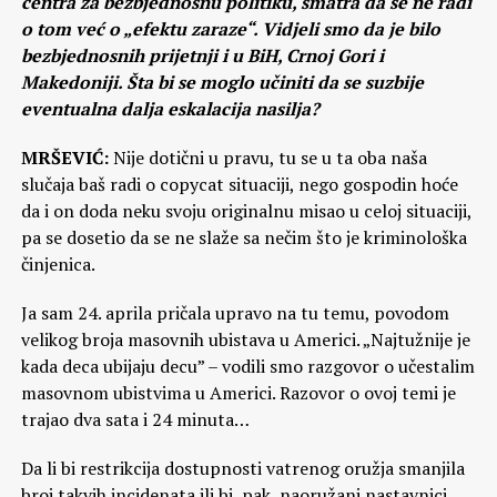
centra za bezbjednosnu politiku, smatra da se ne radi
o tom već o „efektu zaraze“. Vidjeli smo da je bilo
bezbjednosnih prijetnji i u BiH, Crnoj Gori i
Makedoniji. Šta bi se moglo učiniti da se suzbije
eventualna dalja eskalacija nasilja?
MRŠEVIĆ:
Nije dotični u pravu, tu se u ta oba naša
slučaja baš radi o copycat situaciji, nego gospodin hoće
da i on doda neku svoju originalnu misao u celoj situaciji,
pa se dosetio da se ne slaže sa nečim što je kriminološka
činjenica.
Ja sam 24. aprila pričala upravo na tu temu, povodom
velikog broja masovnih ubistava u Americi. „Najtužnije je
kada deca ubijaju decu” – vodili smo razgovor o učestalim
masovnom ubistvima u Americi. Razovor o ovoj temi je
trajao dva sata i 24 minuta…
Da li bi restrikcija dostupnosti vatrenog oružja smanjila
broj takvih incidenata ili bi, pak, naoružani nastavnici