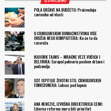
IZDVOJENO
POLA DRŽAVE NA BUDŽETU: Proizvodnja
zavisnika od vlasti
U CRNOGORSKIM DOMAĆINSTVIMA VIŠE
ORUŽJA NEGO KOMPJUTERA: Ko će to da
razoruža
NJUJORK TAJMS – MRAČNE VEZE VUČIĆA I
BELIVUKA: Europol pokvario poslove države i
podzemlja
SDT ISPITUJE ŽIVOTNI STIL CRNOGORSKIH
FUNKCIONERA: Luksuz pod lupom
ANA NENEZIĆ, IZVRŠNA DIREKTORICA CEMI:
Izborna reforma mora biti prioritet