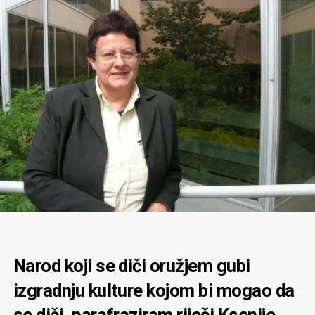
Narod koji se diči oružjem gubi
izgradnju kulture kojom bi mogao da
se diči, parafraziram riječi Ksenije