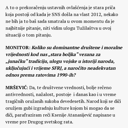
A to o prekoračenju ustavnih ovlašćenja je stara priča
koja postoji od kada je SNS došla na vlast 2012, nekako
ne bih ja to baš sada smatrala u ovom momentu da je
najbitnije pitanje, niti vidim ulogu Tužilaštva u ovoj
situaciji o tom pitanju.
MONITOR:
Koliko su dominantne društene i moralne
vrijednosti kod nas „stara boljka“ vezana za
„junačku“ tradiciju, ulogu vojske u istoriji naroda,
uključujući i vrijeme SFRJ, a naročito neadekvatan
odnos prema ratovima 1990-ih?
MRŠEVIĆ:
Da, te društvene vrednosti, bolje rečeno
antivrednosti, nažalost, postoje i danas kao i u vreme
tragičnih oružanih sukoba devedesetih. Narod koji se diči
oružjem gubi izgradnju kulture kojom bi mogao da se
diči, parafraziram reči Ksenije Atanasijević napisane u
vreme pre Drugog svetskog rata.