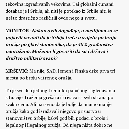
tekovina izgrađivanih vekovima. Taj globalni cunami
dotakao je i Srbiju, ali niti je potekao iz Srbije niti je
nešto drastično različitiji ovde nego u svetu.
MONITOR:
Nakon ovih događaja, u medijima su se
pojavili navodi da je Srbija treća u svijetu po broju
oružja po glavi stanovnika, da je 40% građanstva
naoružano. Možemo li govoriti da su i država i
društvo militarizovani?
MRŠEVIĆ:
Ma nije, SAD, Jemen i Finska drže prva tri
mesta po broju vatrenog oružja.
To je sve deo jednog trenutka paničnog sagledavanja
situacije, traženja grešaka i krivaca sa svih strana po
svaku cenu. Ali naravno da je bolje da imamo manje
oružja kako god izražavali njegovo prisustvo u
stanovništvu Srbije, kakvi god bili podaci o broju i
legalnog i ilegalnog oružja. Od njega ništa dobro ne