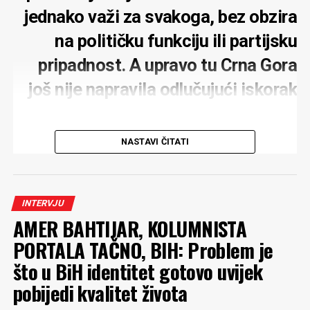
jednako važi za svakoga, bez obzira
na političku funkciju ili partijsku
pripadnost. A upravo tu Crna Gora
još nije napravila odlučujući iskorak
NASTAVI ČITATI
MONITOR:
Zbog gradnje hotelskog kompleksa
kompanije Carine u Baošićima podnijeli ste krivičnu
INTERVJU
prijavu. Što je suština vaše prijave?
AMER BAHTIJAR, KOLUMNISTA
RADULOVIĆ
: Suština prijave prevazilazi ovaj
PORTALA TAČNO, BIH: Problem je
građevinski projekat. Jasno je da su Crnoj Gori potrebne
što u BiH identitet gotovo uvijek
investicije, ali je ozbiljan problem što se one u velikom
pobijedi kvalitet života
broju slučajeva sprovode uz kršenje zakona koje ukazuje
da se radi o korupciji na najvišem nivou. U ovom slučaju