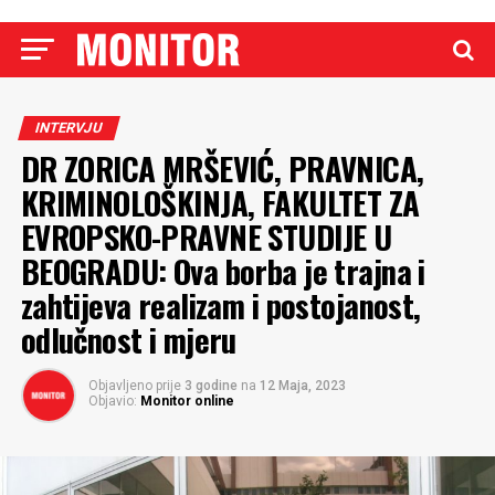
INTERVJU
DR ZORICA MRŠEVIĆ, PRAVNICA,
KRIMINOLOŠKINJA, FAKULTET ZA
EVROPSKO-PRAVNE STUDIJE U
BEOGRADU: Ova borba je trajna i
zahtijeva realizam i postojanost,
odlučnost i mjeru
Objavljeno prije
3 godine
na
12 Maja, 2023
Objavio:
Monitor online