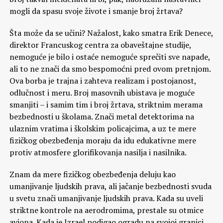
mogli da spasu svoje živote i smanje broj žrtava?
Šta može da se učini? Nažalost, kako smatra Erik Denece,
direktor Francuskog centra za obaveštajne studije,
nemoguće je bilo i ostaće nemoguće sprečiti sve napade,
ali to ne znači da smo bespomoćni pred ovom pretnjom.
Ova borba je trajna i zahteva realizam i postojanost,
odlučnost i meru. Broj masovnih ubistava je moguće
smanjiti – i samim tim i broj žrtava, striktnim merama
bezbednosti u školama. Znači metal detektorima na
ulaznim vratima i školskim policajcima, a uz te mere
fizičkog obezbeđenja moraju da idu edukativne mere
protiv atmosfere glorifikovanja nasilja i nasilnika.
Znam da mere fizičkog obezbeđenja deluju kao
umanjivanje ljudskih prava, ali jačanje bezbednosti svuda
u svetu znači umanjivanje ljudskih prava. Kada su uveli
striktne kontrole na aerodromima, prestale su otmice
aviona. Kada je Izrael podigao ogradu na svojoj granici,