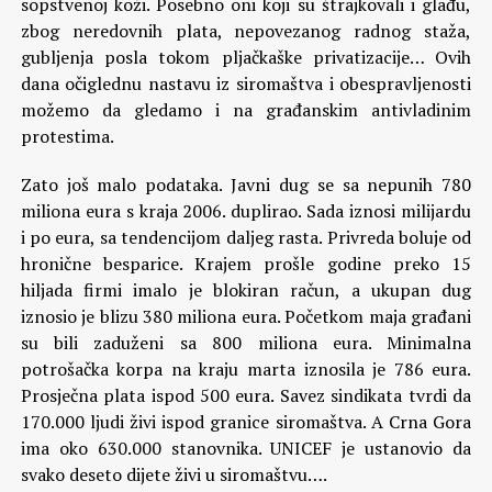
sopstvenoj koži. Posebno oni koji su štrajkovali i glađu,
zbog neredovnih plata, nepovezanog radnog staža,
gubljenja posla tokom pljačkaške privatizacije… Ovih
dana očiglednu nastavu iz siromaštva i obespravljenosti
možemo da gledamo i na građanskim antivladinim
protestima.
Zato još malo podataka. Javni dug se sa nepunih 780
miliona eura s kraja 2006. duplirao. Sada iznosi milijardu
i po eura, sa tendencijom daljeg rasta. Privreda boluje od
hronične besparice. Krajem prošle godine preko 15
hiljada firmi imalo je blokiran račun, a ukupan dug
iznosio je blizu 380 miliona eura. Početkom maja građani
su bili zaduženi sa 800 miliona eura. Minimalna
potrošačka korpa na kraju marta iznosila je 786 eura.
Prosječna plata ispod 500 eura. Savez sindikata tvrdi da
170.000 ljudi živi ispod granice siromaštva. A Crna Gora
ima oko 630.000 stanovnika. UNICEF je ustanovio da
svako deseto dijete živi u siromaštvu….