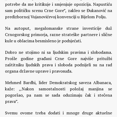
potrebe da me kritikuje i smjenjuje opozicija. Napustiću
sam političku scenu Crne Gore”, zakleo se Đukanović na
predizbornoj Vujanovićevoj konvenciji u Bijelom Polju.
Na autoput, megalomanske strane investicije duž
Crnogorskog primorja, razne strateške partnere i slične
kule u oblacima besmisleno je podsjećati.
Dobro ne stojimo ni sa ljudskim pravima i slobodama.
Prošle godine građani Crne Gore najviše pritužbi
zaštitniku ljudskih prava i sloboda podnijeli su na rad
organa državne uprave i pravosuđa.
Mehmed Bardhi, lider Demokratskog saveza Albanaca,
kaže: ,,Nakon samostalnosti položaj manjina se
pogoršao, pa nam se sada oduzimaju čak i stečena
prava”.
Svemu ovome treba dodati i mnoge druge aktuelne