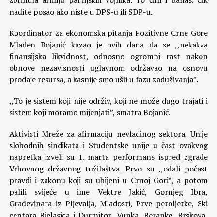
zbrinula armiju partijskih vojnika. To čini i danas. Čik
nađite posao ako niste u DPS-u ili SDP-u.
Koordinator za ekonomska pitanja Pozitivne Crne Gore
Mladen Bojanić kazao je ovih dana da se ,,nekakva
finansijska likvidnost, odnosno ogromni rast nakon
obnove nezavisnosti uglavnom održavao na osnovu
prodaje resursa, a kasnije smo ušli u fazu zaduživanja”.
,,To je sistem koji nije održiv, koji ne može dugo trajati i
sistem koji moramo mijenjati”, smatra Bojanić.
Aktivisti Mreže za afirmaciju nevladinog sektora, Unije
slobodnih sindikata i Studentske unije u čast ovakvog
napretka izveli su 1. marta performans ispred zgrade
Vrhovnog državnog tužilaštva. Prvo su ,,odali počast
pravdi i zakonu koji su ubijeni u Crnoj Gori”, a potom
palili svijeće u ime Vektre Jakić, Gornjeg Ibra,
Građevinara iz Pljevalja, Mladosti, Prve petoljetke, Ski
centara Bjelasica i Durmitor, Vunka, Beranke, Brskova,