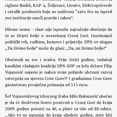
ciglane Rudeš, KAP-a, Željezare, Livnice, Elektroprivrede
i ostalih preduzeća koja su uništena “zato što su ispred
ove institucije umrli pravda i zakon”.
Dileme nema – vlast nije ispunila najvažnije obećanje da
će se živjeti bolje u nezavisnoj Crnoj Gori. Izuzimajući
politički vrh, rodbinu, kumove i prijatelje. DPS-ov slogan
,,Da živimo bolje” može da glasi: ,,Da, mi živimo bolje!”
Obećavali su sve i svašta. Prije četiri godine, tadašnji
kandidat vladajuće koalicije DPS-SDP za šefa države Filip
Vujanović najavio je nakon svoje pobjede ubrzani razvoj
vaterpola na sjeveru Crne Gore!? I građanima Crne Gore
garantovao prosječna primanja od 515 eura.
Šef Vujanovićevog izbornog štaba Milo Đukanović obećao
je da će društveni bruto proizvod u Crnoj Gori do kraja
2009. godine porasti za 40, a plate za više od 80 odsto.
,,Ako to ne ispunim do kraja sljedeće godine, neće biti