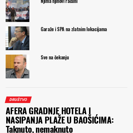
Njima njihovi računi
Garaže i SPA na zlatnim lokacijama
Sve na čekanju
DRUŠTVO
AFERA GRADNJE HOTELA I
NASIPANJA PLAŽE U BAOŠIĆIMA:
Taknuto, nemaknuto