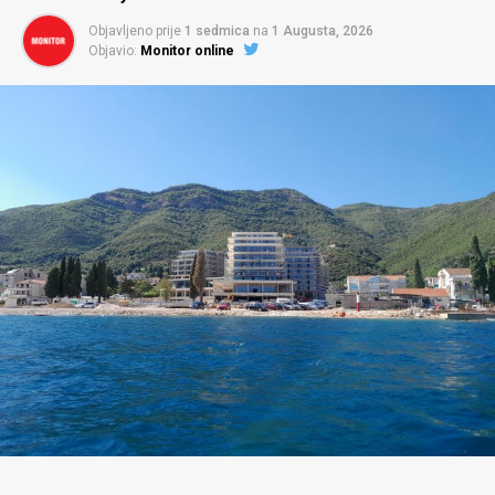
Objavljeno prije
1 sedmica
na
1 Augusta, 2026
Objavio:
Monitor online