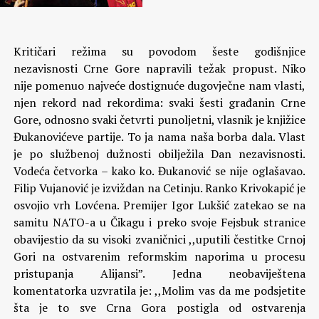
Kritičari režima su povodom šeste godišnjice
nezavisnosti Crne Gore napravili težak propust. Niko
nije pomenuo najveće dostignuće dugovječne nam vlasti,
njen rekord nad rekordima: svaki šesti građanin Crne
Gore, odnosno svaki četvrti punoljetni, vlasnik je knjižice
Đukanovićeve partije. To ja nama naša borba dala.
Vlast
je po službenoj dužnosti obilježila Dan nezavisnosti.
Vodeća četvorka – kako ko. Đukanović se nije oglašavao.
Filip Vujanović je izviždan na Cetinju. Ranko Krivokapić je
osvojio vrh Lovćena. Premijer Igor Lukšić zatekao se na
samitu NATO-a u Čikagu i preko svoje Fejsbuk stranice
obavijestio da su visoki zvaničnici ,,uputili čestitke Crnoj
Gori na ostvarenim reformskim naporima u procesu
pristupanja Alijansi”. Jedna neobaviještena
komentatorka uzvratila je: ,,Molim vas da me podsjetite
šta je to sve Crna Gora postigla od ostvarenja