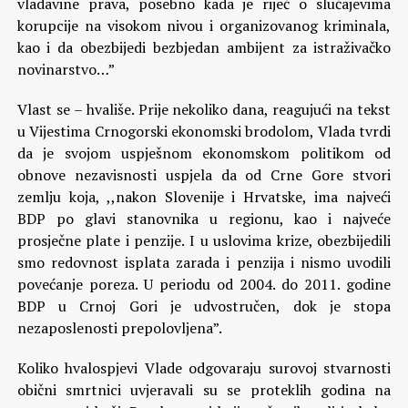
vladavine prava, posebno kada je riječ o slučajevima
korupcije na visokom nivou i organizovanog kriminala,
kao i da obezbijedi bezbjedan ambijent za istraživačko
novinarstvo…”
Vlast se – hvališe. Prije nekoliko dana, reagujući na tekst
u Vijestima Crnogorski ekonomski brodolom, Vlada tvrdi
da je svojom uspješnom ekonomskom politikom od
obnove nezavisnosti uspjela da od Crne Gore stvori
zemlju koja, ,,nakon Slovenije i Hrvatske, ima najveći
BDP po glavi stanovnika u regionu, kao i najveće
prosječne plate i penzije. I u uslovima krize, obezbijedili
smo redovnost isplata zarada i penzija i nismo uvodili
povećanje poreza. U periodu od 2004. do 2011. godine
BDP u Crnoj Gori je udvostručen, dok je stopa
nezaposlenosti prepolovljena”.
Koliko hvalospjevi Vlade odgovaraju surovoj stvarnosti
obični smrtnici uvjeravali su se proteklih godina na