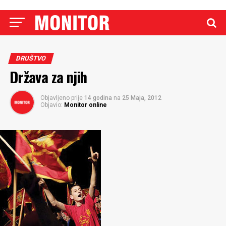
DRUŠTVO
Država za njih
Objavljeno prije
14 godina
na
25 Maja, 2012
Objavio:
Monitor online