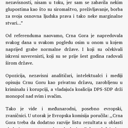
nezavisnosti, nisam u toku, jer sam se zabavila nekim
glupostima kao što su siromaštvo, preživljavanje, borba
za svoja osnovna ljudska prava i tako neke marginalne
stvari…”
Od referenduma naovamo, Crna Gora je napredovala
svakog dana u svakom pogledu osim u onom u kojem
naprijed grabe normalne države. I koji su očekivali
iskreni suverenisti, koji su se prije šest godina radovali
širom države.
Opozicija, nezavisni analitičari, intelektualci i mediji
opisuju Crnu Goru kao privatnu državu, zarobljenu u
kriminalu i korupciji, a vladajuća koalicija DPS-SDP drži
monopol nad svim i svačim.
Tako je vide i međunarodni, posebno evropski,
zvaničnici. U utorak je Evropska komisija poručila: ,,Crna
Gora treba da dodatno razvije listu rezultata u oblasti