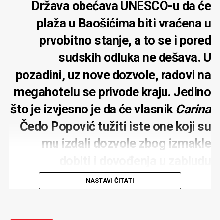
Država obećava UNESCO-u da će
plaža u Baošićima biti vraćena u
prvobitno stanje, a to se i pored
sudskih odluka ne dešava. U
pozadini, uz nove dozvole, radovi na
megahotelu se privode kraju. Jedino
što je izvjesno je da će vlasnik
Carina
Čedo Popović tužiti iste one koji su
mu izdali dozvole zbog izmakle
dobiti i dovođenja u zabludu
NASTAVI ČITATI