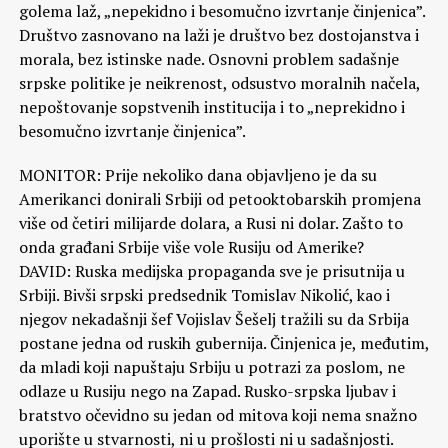
golema laž, „nepekidno i besomučno izvrtanje činjenica”.
Društvo zasnovano na laži je društvo bez dostojanstva i
morala, bez istinske nade. Osnovni problem sadašnje
srpske politike je neikrenost, odsustvo moralnih načela,
nepoštovanje sopstvenih institucija i to „neprekidno i
besomučno izvrtanje činjenica”.
MONITOR: Prije nekoliko dana objavljeno je da su
Amerikanci donirali Srbiji od petooktobarskih promjena
više od četiri milijarde dolara, a Rusi ni dolar. Zašto to
onda građani Srbije više vole Rusiju od Amerike?
DAVID: Ruska medijska propaganda sve je prisutnija u
Srbiji. Bivši srpski predsednik Tomislav Nikolić, kao i
njegov nekadašnji šef Vojislav Šešelj tražili su da Srbija
postane jedna od ruskih gubernija. Činjenica je, međutim,
da mladi koji napuštaju Srbiju u potrazi za poslom, ne
odlaze u Rusiju nego na Zapad. Rusko-srpska ljubav i
bratstvo očevidno su jedan od mitova koji nema snažno
uporište u stvarnosti, ni u prošlosti ni u sadašnjosti.