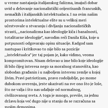
u vreme nastajanja italijanskog fašizma, imajući dobar
uvid u delovanje nacionalistički orijentisanih francuskih,
nemačkih i italijanskih intelektualaca. I na ovim našim
prostorima intelektualne elite su u velikoj meri
učestvovale u stvaranju i divljanju nacionalističkih
strasti, ,,nacionalizma kao ideologije kiča i banalnosti,
totalitarne ideologije”, navodim reči Danila Kiša, koje u
potpunosti odgovaraju opisu situacije. Kadgod sam
nastupao i kritikovao to nije bilo sa pozicije
,,intelektualca” jer taj pojam je, kako vidimo, veoma
kompromitovan. Nisam delovao u ime bilo koje ideologije
ili bilo čijeg interesa nego sa moralnog stanovišta, kao
slobodan građanin i u najboljem interesu zemlje u kojoj
živim. Pravi patriotizam, pravo rodoljublje, po mome
dubokom uverenju, jeste ukazivati na sve ono što je loše,
što ne valja i što nas udaljuje od normalnog,
civilizovanog sveta. A toga je mnogo, previše, za jednu
državu koja već dugo nije u stanju da se razračuna sa
svojim demonima.