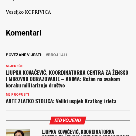
Veseljko KOPRIVICA
Komentari
POVEZANE VIJESTI:
BROJ 1411
SLJEDEĆE
LJUPKA KOVAČEVIĆ, KOORDINATORKA CENTRA ZA ŽENSKO
I MIROVNO OBRAZOVANJE – ANIMA: Režim na svakom
koraku militarizuje društvo
NE PROPUSTI
ANTE ZLATKO STOLICA: Veliki uspjeh Kratkog izleta
IZDVOJENO
LJUPKA KOVAČEVIĆ, KOORDINATORKA