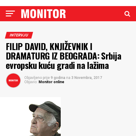
INTERVJU
FILIP DAVID, KNJIŽEVNIK I
DRAMATURG IZ BEOGRADA: Srbija
evropsku kuću gradi na lažima
Objavljeno prije
9 godina
na
3 Novembra, 2017
Objavio:
Monitor online