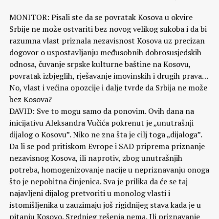
MONITOR: Pisali ste da se povratak Kosova u okvire
Srbije ne može ostvariti bez novog velikog sukoba i da bi
razumna vlast priznala nezavisnost Kosova uz precizan
dogovor o uspostavljanju međusobnih dobrosusjedskih
odnosa, čuvanje srpske kulturne baštine na Kosovu,
povratak izbjeglih, rješavanje imovinskih i drugih prava…
No, vlast i većina opozcije i dalje tvrde da Srbija ne može
bez Kosova?
DAVID: Sve to mogu samo da ponovim. Ovih dana na
inicijativu Aleksandra Vučića pokrenut je „unutrašnji
dijalog o Kosovu”. Niko ne zna šta je cilj toga „dijaloga”.
Da li se pod pritiskom Evrope i SAD priprema priznanje
nezavisnog Kosova, ili naprotiv, zbog unutrašnjih
potreba, homogenizovanje nacije u nepriznavanju onoga
što je nepobitna činjenica. Sva je prilika da će se taj
najavljeni dijalog pretvoriti u monolog vlasti i
istomišljenika u zauzimaju još rigidnijeg stava kada je u
pitanju Kosovo. Srednjeg rešenja nema. Ili priznavanje