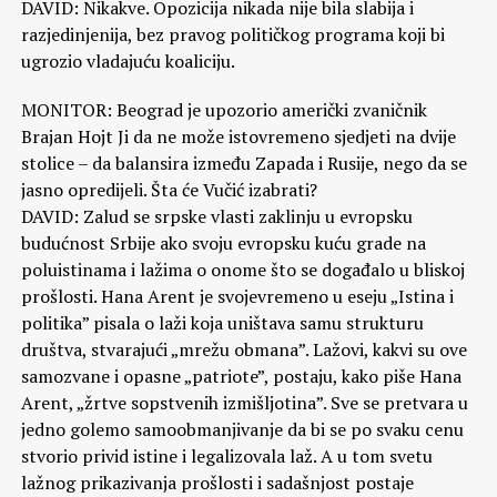
DAVID: Nikakve. Opozicija nikada nije bila slabija i
razjedinjenija, bez pravog političkog programa koji bi
ugrozio vladajuću koaliciju.
MONITOR: Beograd je upozorio američki zvaničnik
Brajan Hojt Ji da ne može istovremeno sjedjeti na dvije
stolice – da balansira između Zapada i Rusije, nego da se
jasno opredijeli. Šta će Vučić izabrati?
DAVID: Zalud se srpske vlasti zaklinju u evropsku
budućnost Srbije ako svoju evropsku kuću grade na
poluistinama i lažima o onome što se događalo u bliskoj
prošlosti. Hana Arent je svojevremeno u eseju „Istina i
politika” pisala o laži koja uništava samu strukturu
društva, stvarajući „mrežu obmana”. Lažovi, kakvi su ove
samozvane i opasne „patriote”, postaju, kako piše Hana
Arent, „žrtve sopstvenih izmišljotina”. Sve se pretvara u
jedno golemo samoobmanjivanje da bi se po svaku cenu
stvorio privid istine i legalizovala laž. A u tom svetu
lažnog prikazivanja prošlosti i sadašnjost postaje