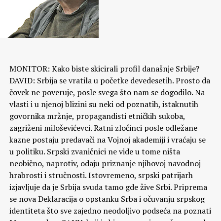
MONITOR: Kako biste skicirali profil današnje Srbije?
DAVID: Srbija se vratila u početke devedesetih. Prosto da
čovek ne poveruje, posle svega što nam se dogodilo. Na
vlasti i u njenoj blizini su neki od poznatih, istaknutih
govornika mržnje, propagandisti etničkih sukoba,
zagriženi miloševićevci. Ratni zločinci posle odležane
kazne postaju predavači na Vojnoj akademiji i vraćaju se
u politiku. Srpski zvaničnici ne vide u tome ništa
neobično, naprotiv, odaju priznanje njihovoj navodnoj
hrabrosti i stručnosti. Istovremeno, srpski patrijarh
izjavljuje da je Srbija svuda tamo gde žive Srbi. Priprema
se nova Deklaracija o opstanku Srba i očuvanju srpskog
identiteta što sve zajedno neodoljivo podseća na poznati