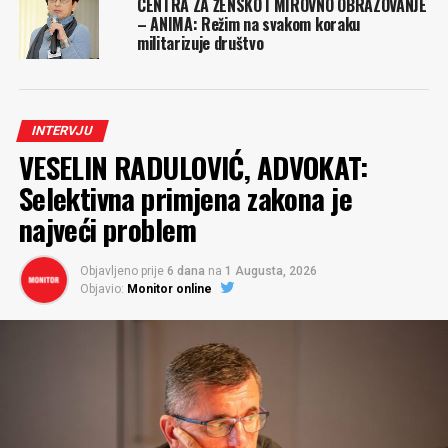
CENTRA ZA ŽENSKO I MIROVNO OBRAZOVANJE
– ANIMA: Režim na svakom koraku
militarizuje društvo
INTERVJU
VESELIN RADULOVIĆ, ADVOKAT:
Selektivna primjena zakona je
najveći problem
Objavljeno prije
6 dana
na
1 Augusta, 2026
Objavio:
Monitor online