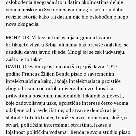
oslobođenja Beograda što u datim okolnostima deluje
veoma neiskreno Sve donedavno moglo se čuti u duhu
revizije istorije kako taj datum nije bio oslobođenje nego
nova okupacija.
MONITOR: Vi bez ustručavanja argumentovano
kritikujete vlast u Srbiji, ali nema baš previše onih koji se
usuđuju da vas javno slijede. Mnogi joj se čak i udvaraju.
Zašto je to tako?
DAVID: Očevidna je istina ono što je još davne 1927.
godine Francuz Žilijen Benda pisao o savremenim
intelektualcima kako ,,izdaja intelektualaca proističe
zbog odricanja od nekih univerzalnih vrednosti, a
prihvatanja posebnih, nacionalnih, lokalnih zapovesti,
koje zadovoljavaju uske, egoistične interese često veoma
udaljene od pravde i istine, od stvarne demokratije i
slobode. Intelektualci, tobože služeći domovini, služe, u
stvari, političkim interesima i strastima, iskazuju
lojalnost političkim vođama”. Benda je svoju studiju pisao