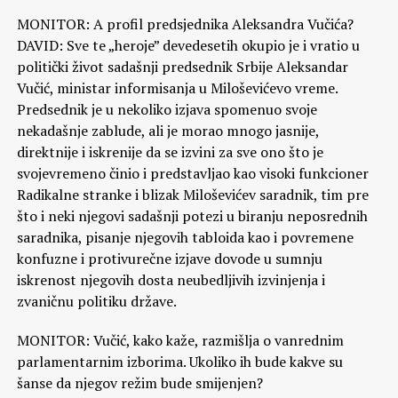
MONITOR: A profil predsjednika Aleksandra Vučića?
DAVID: Sve te „heroje” devedesetih okupio je i vratio u
politički život sadašnji predsednik Srbije Aleksandar
Vučić, ministar informisanja u Miloševićevo vreme.
Predsednik je u nekoliko izjava spomenuo svoje
nekadašnje zablude, ali je morao mnogo jasnije,
direktnije i iskrenije da se izvini za sve ono što je
svojevremeno činio i predstavljao kao visoki funkcioner
Radikalne stranke i blizak Miloševićev saradnik, tim pre
što i neki njegovi sadašnji potezi u biranju neposrednih
saradnika, pisanje njegovih tabloida kao i povremene
konfuzne i protivurečne izjave dovode u sumnju
iskrenost njegovih dosta neubedljivih izvinjenja i
zvaničnu politiku države.
MONITOR: Vučić, kako kaže, razmišlja o vanrednim
parlamentarnim izborima. Ukoliko ih bude kakve su
šanse da njegov režim bude smijenjen?