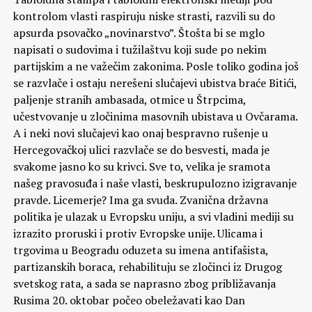
kontrolom vlasti raspiruju niske strasti, razvili su do
apsurda psovačko „novinarstvo”. Štošta bi se mglo
napisati o sudovima i tužilaštvu koji sude po nekim
partijskim a ne važečim zakonima. Posle toliko godina još
se razvlače i ostaju nerešeni slučajevi ubistva braće Bitići,
paljenje stranih ambasada, otmice u Štrpcima,
učestvovanje u zločinima masovnih ubistava u Ovčarama.
A i neki novi slučajevi kao onaj bespravno rušenje u
Hercegovačkoj ulici razvlače se do besvesti, mada je
svakome jasno ko su krivci. Sve to, velika je sramota
našeg pravosuđa i naše vlasti, beskrupulozno izigravanje
pravde. Licemerje? Ima ga svuda. Zvanična državna
politika je ulazak u Evropsku uniju, a svi vladini mediji su
izrazito proruski i protiv Evropske unije. Ulicama i
trgovima u Beogradu oduzeta su imena antifašista,
partizanskih boraca, rehabilituju se zločinci iz Drugog
svetskog rata, a sada se naprasno zbog približavanja
Rusima 20. oktobar počeo obeležavati kao Dan