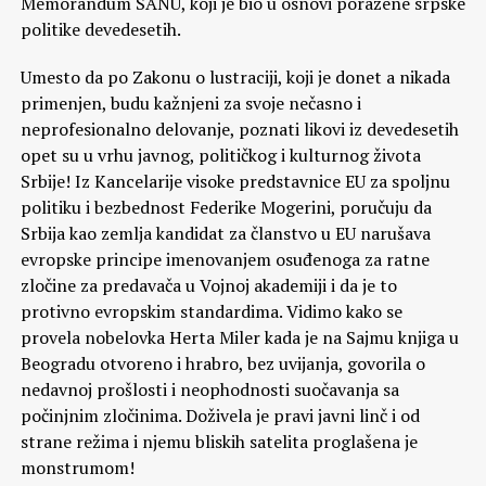
Memorandum SANU, koji je bio u osnovi poražene srpske
politike devedesetih.
Umesto da po Zakonu o lustraciji, koji je donet a nikada
primenjen, budu kažnjeni za svoje nečasno i
neprofesionalno delovanje, poznati likovi iz devedesetih
opet su u vrhu javnog, političkog i kulturnog života
Srbije! Iz Kancelarije visoke predstavnice EU za spoljnu
politiku i bezbednost Federike Mogerini, poručuju da
Srbija kao zemlja kandidat za članstvo u EU narušava
evropske principe imenovanjem osuđenoga za ratne
zločine za predavača u Vojnoj akademiji i da je to
protivno evropskim standardima. Vidimo kako se
provela nobelovka Herta Miler kada je na Sajmu knjiga u
Beogradu otvoreno i hrabro, bez uvijanja, govorila o
nedavnoj prošlosti i neophodnosti suočavanja sa
počinjnim zločinima. Doživela je pravi javni linč i od
strane režima i njemu bliskih satelita proglašena je
monstrumom!