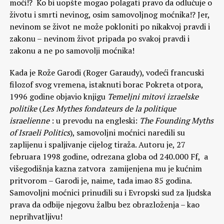
moći!? Ko bi uopšte mogao polagati pravo da odlučuje o
životu i smrti nevinog, osim samovoljnog moćnika!? Jer,
nevinom se život ne može pokloniti po nikakvoj pravdi i
zakonu – nevinom život pripada po svakoj pravdi i
zakonu a ne po samovolji moćnika!
Kada je Rože Garodi (Roger Garaudy), vodeći francuski
filozof svog vremena, istaknuti borac Pokreta otpora,
1996 godine objavio knjigu
Temeljni mitovi izraelske
politike
(
Les Mythes fondateurs de la politique
israelienne
: u prevodu na engleski:
The Founding Myths
of Israeli Politics
), samovoljni moćnici naredili su
zaplijenu i spaljivanje cijelog tiraža. Autoru je, 27
februara 1998 godine, odrezana globa od 240.000 Ff, a
višegodišnja kazna zatvora zamijenjena mu je kućnim
pritvorom – Garodi je, naime, tada imao 85 godina.
Samovoljni moćnici prinudili su i Evropski sud za ljudska
prava da odbije njegovu žalbu bez obrazloženja – kao
neprihvatljivu!