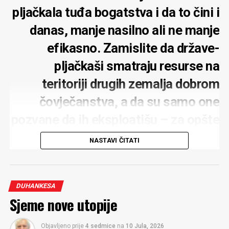
pljačkala tuđa bogatstva i da to čini i
danas, manje nasilno ali ne manje
efikasno. Zamislite da države-
pljačkaši smatraju resurse na
teritoriji drugih zemalja dobrom
čovječanstva, a da su samo one
pozvane da ih eksploatišu – za opšte
dobro. Odahnite: U svijetu u kom
NASTAVI ČITATI
živimo pljačkaško-razbojnički
društveno-ekonomski sistem kao
DUHANKESA
sociološka kategorija – ne postoji
Sjeme nove utopije
Objavljeno prije
4 sedmice
na
10 Jula, 2026