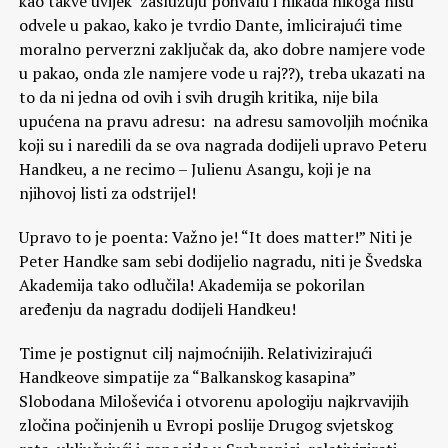
kao takve uvijek zaslužuju pohvalu i nikada nikoga nisu
odvele u pakao, kako je tvrdio Dante, imlicirajući time
moralno perverzni zaključak da, ako dobre namjere vode
u pakao, onda zle namjere vode u raj??), treba ukazati na
to da ni jedna od ovih i svih drugih kritika, nije bila
upućena na pravu adresu: na adresu samovoljih moćnika
koji su i naredili da se ova nagrada dodijeli upravo Peteru
Handkeu, a ne recimo – Julienu Asangu, koji je na
njihovoj listi za odstrijel!
Upravo to je poenta: Važno je! “It does matter!” Niti je
Peter Handke sam sebi dodijelio nagradu, niti je Švedska
Akademija tako odlučila! Akademija se pokorilan
aređenju da nagradu dodijeli Handkeu!
Time je postignut cilj najmoćnijih. Relativizirajući
Handkeove simpatije za “Balkanskog kasapina”
Slobodana Miloševića i otvorenu apologiju najkrvavijih
zločina počinjenih u Evropi poslije Drugog svjetskog