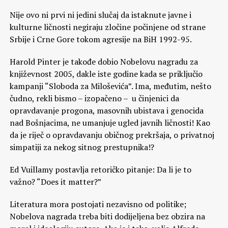
Nije ovo ni prvi ni jedini slučaj da istaknute javne i
kulturne ličnosti negiraju zločine počinjene od strane
Srbije i Crne Gore tokom agresije na BiH 1992-95.
Harold Pinter je takođe dobio Nobelovu nagradu za
književnost 2005, dakle iste godine kada se priključio
kampanji “Sloboda za Miloševića”. Ima, međutim, nešto
čudno, rekli bismo – izopačeno – u činjenici da
opravdavanje progona, masovnih ubistava i genocida
nad Bošnjacima, ne umanjuje ugled javnih ličnosti! Kao
da je riječ o opravdavanju običnog prekršaja, o privatnoj
simpatiji za nekog sitnog prestupnika!?
Ed Vuillamy postavlja retoričko pitanje: Da li je to
važno? “Does it matter?”
Literatura mora postojati nezavisno od politike;
Nobelova nagrada treba biti dodijeljena bez obzira na