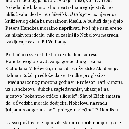
moral i ideologiju autora. Ako je i tako, volja Alfreda
Nobela nije bila moralno neutralna nego je striktno
uključivala ideal –
“en idealisk riktning” –
usmjerenost
književnog djela ka moralnom idealu. A budući da je djelo
Petera Handkea moralno neprihvatljivo i nije usmjereno
ka nikakvom idealu, nije ni zaslužilo Nobelovu nagradu,
zaključuje čestiti Ed Vuillamy.
Praktično i sve ostale kritike idu ili na adresu
Handkeovog opravdavanja genocidnog režima
Slobodana Miloševića, ili na adresu Švedske Akademije.
Salman Ruždi predlože da se Handke proglasi za
“Međunarodnog morona godine”; Profesor Hari Kunzru,
uz Handkeova “duboka sagledavanja”, ukazuje i na
njegovo “šokantno etičko slijepilo”; Slavoj Žižek smatra
da je Švedska morala dodijeliti Nobelovu nagradu
Julijanu Asange-u a ne “apologetu zločina” P. Handkeu.
Uz svo poštovanje njihovih iskreno dobrih namjera (koje