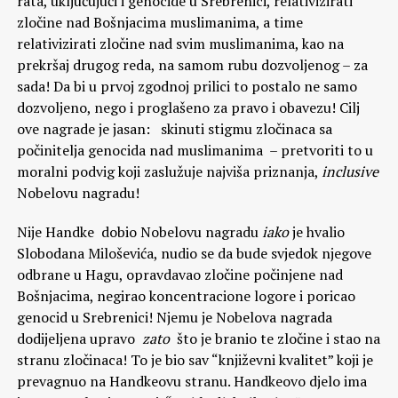
rata, uključujući i genocide u Srebrenici, relativizirati
zločine nad Bošnjacima muslimanima, a time
relativizirati zločine nad svim muslimanima, kao na
prekršaj drugog reda, na samom rubu dozvoljenog – za
sada! Da bi u prvoj zgodnoj prilici to postalo ne samo
dozvoljeno, nego i proglašeno za pravo i obavezu! Cilj
ove nagrade je jasan: skinuti stigmu zločinaca sa
počinitelja genocida nad muslimanima – pretvoriti to u
moralni podvig koji zaslužuje najviša priznanja,
inclusive
Nobelovu nagradu!
Nije Handke dobio Nobelovu nagradu
iako
je hvalio
Slobodana Miloševića, nudio se da bude svjedok njegove
odbrane u Hagu, opravdavao zločine počinjene nad
Bošnjacima, negirao koncentracione logore i poricao
genocid u Srebrenici! Njemu je Nobelova nagrada
dodijeljena upravo
zato
što je branio te zločine i stao na
stranu zločinaca! To je bio sav “književni kvalitet” koji je
prevagnuo na Handkeovu stranu. Handkeovo djelo ima