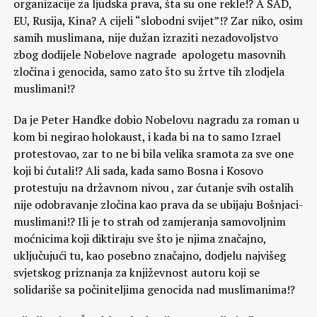
organizacije za ljudska prava, šta su one rekle!? A SAD,
EU, Rusija, Kina? A cijeli “slobodni svijet”!? Zar niko, osim
samih muslimana, nije dužan izraziti nezadovoljstvo
zbog dodijele Nobelove nagrade apologetu masovnih
zločina i genocida, samo zato što su žrtve tih zlodjela
muslimani!?
Da je Peter Handke dobio Nobelovu nagradu za roman u
kom bi negirao holokaust, i kada bi na to samo Izrael
protestovao, zar to ne bi bila velika sramota za sve one
koji bi ćutali!? Ali sada, kada samo Bosna i Kosovo
protestuju na državnom nivou , zar ćutanje svih ostalih
nije odobravanje zločina kao prava da se ubijaju Bošnjaci-
muslimani!? Ili je to strah od zamjeranja samovoljnim
moćnicima koji diktiraju sve što je njima značajno,
uključujući tu, kao posebno značajno, dodjelu najvišeg
svjetskog priznanja za književnost autoru koji se
solidariše sa počiniteljima genocida nad muslimanima!?