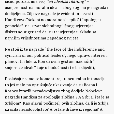
jasnu poruku, ima svoj
“en idealisk riktning” –
usmjerenost na moralni ideal – zbog kog mu je nagrada i
dodijeljena. Cilj ove nagrade je evidentan: svesti
Handkeovo “šokantno moralno slijepilo” i “apologiju
genocida” na stvar slobodnog ličnog uvjerenja i
diskretno sugerisati da su ta uvjerenja u skladu sa
najvišim vrijednostima Zapadnog svijeta.
Ne stoji iz te nagrade “the face of the indifference and
cynicism of our political leaders”, nego upravo interesi i
planovi tih lidera. Koji su ovim gestom naznačili “
smjernice ideale” koje u budućnosti treba slijediti,
Poslušajte samo te komentare, tu neutralnu intonaciju,
to još malo pa optužujuće ukazivanje da su Bosna i
Kosovo izrazili nezadovoljstvo zbog dodjele Nobelove
nagrade Handkeu za apologiju zločina!? A Srbija, šta je sa
Srbijom? Kao glavni počinitelj ovih zločina, da li je Srbija
izrazila nezadovoljstvo? A ostale države iz regiona? A