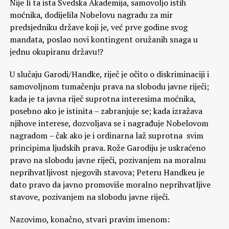
Nije li ta ista Švedska Akademija, samovoljo istih
moćnika, dodijelila Nobelovu nagradu za mir
predsjedniku države koji je, već prve godine svog
mandata, poslao novi kontingent oružanih snaga u
jednu okupiranu državu!?
U slučaju Garodi/Handke, riječ je očito o diskriminaciji i
samovoljnom tumačenju prava na slobodu javne riječi;
kada je ta javna riječ suprotna interesima moćnika,
posebno ako je istinita – zabranjuje se; kada izražava
njihove interese, dozvoljava se i nagrađuje Nobelovom
nagradom – čak ako je i ordinarna laž suprotna svim
principima ljudskih prava. Rože Garodiju je uskraćeno
pravo na slobodu javne riječi, pozivanjem na moralnu
neprihvatljivost njegovih stavova; Peteru Handkeu je
dato pravo da javno promoviše moralno neprihvatljive
stavove, pozivanjem na slobodu javne riječi.
Nazovimo, konačno, stvari pravim imenom: