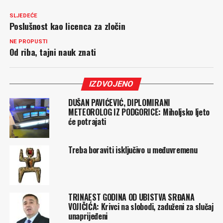
SLJEDEĆE
Poslušnost kao licenca za zločin
NE PROPUSTI
Od riba, tajni nauk znati
IZDVOJENO
DUŠAN PAVIĆEVIĆ, DIPLOMIRANI
METEOROLOG IZ PODGORICE: Miholjsko ljeto
će potrajati
Treba boraviti isključivo u međuvremenu
TRINAEST GODINA OD UBISTVA SRĐANA
VOJIČIĆA: Krivci na slobodi, zaduženi za slučaj
unaprijeđeni