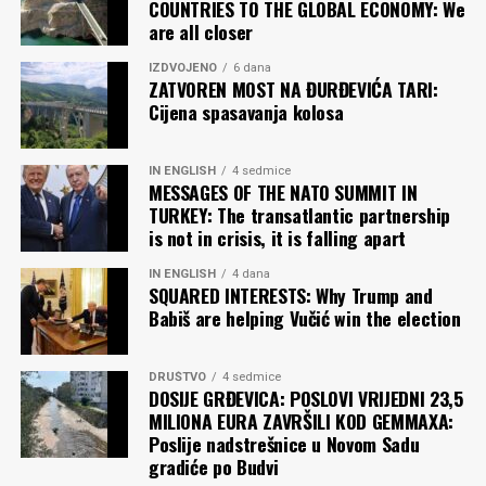
COUNTRIES TO THE GLOBAL ECONOMY: We
tvoja prava mjera, tvoja stamenost te obavezuje da od
are all closer
sebe učiniš svoje najbolje djelo.
IZDVOJENO
6 dana
ZATVOREN MOST NA ĐURĐEVIĆA TARI:
Ferid MUHIĆ
Cijena spasavanja kolosa
Komentari
IN ENGLISH
4 sedmice
MESSAGES OF THE NATO SUMMIT IN
TURKEY: The transatlantic partnership
is not in crisis, it is falling apart
IN ENGLISH
4 dana
SQUARED INTERESTS: Why Trump and
Babiš are helping Vučić win the election
DRUŠTVO
4 sedmice
DOSIJE GRĐEVICA: POSLOVI VRIJEDNI 23,5
MILIONA EURA ZAVRŠILI KOD GEMMAXA:
Poslije nadstrešnice u Novom Sadu
gradiće po Budvi