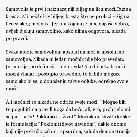
Samovolja je prvi i najznačajniji biljeg na licu moći. Ružna
krasta. Ali neizbrisiv biljeg, krasta što ne prolazi – žig na
licu svakog moćnika. Jer oni kojima je moć najviše dobro,
uvijek djeluju samovoljno, kako njima odgovora, nikada
po pravdi.
Svaka moć je samovoljna; apsolutna moć je apsolutno
samovoljna. Nikada ni jedan moćnik nije bio pravedan.
Jer moć je, po definiciji – nepravda! Ako bi nekada neki
moćni vladar i postupio pravedno, to bi bilo moguće
samo ako bi se, u donošenju takve odluke, odrekao svoje
moći!
Ali moćnici se nikada ne odriču svoje moći. “Mogao bih
te pogubiti na pravdi Boga da hoću, ali, eto, prohtjelo mi
se pa – neću! Pokloniću ti život”. Moćnik ne shvata koliko
je formulacija: “Pokloniti život nevinom”, dakle onome
koji nije prekršio zakon, apsurdna, suluda demonstracija