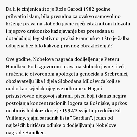
Da li je činjenica što je Rože Garodi 1982 godine
prihvatio islam, bila presudna za ovakvo samovoljno
kršenje prava na slobodu javne riječi istaknutom filozofu
i njegovo drakonsko kažnjavanje bez presedana u
dotadašnjoj legislativnoj praksi Francuske? I što je žalba
odbijena bez bilo kakvog pravnog obrazloženja!?
Ove godine, Nobelova nagrada dodijeljena je Peteru
Handkeu. Pod izgovorom prava na slobodu javne riječi,
uručena je otvorenom apologetu genocida u Srebrenici,
obožavatelju lika i djela Slobodana Miloševića koji se
nudio kao svjedok njegove odbrane u Hagu i
prisustvovao njegovoj sahrani, piscu koji i danas negira
postojanja koncentracionih logora za Bošnjake, uprkos
neoborivih dokaza koje je 1992/3 svijetu predočio Ed
Vuillamy, sjajni saradnik lista “Gardian”, jedan od
najžešćih kritičara odluke o dodjeljivanju Nobelove
nagrade Handkeu.