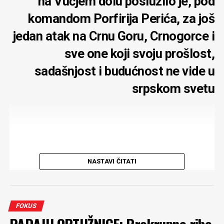
na Vučjem dolu poslužilo je, pod
komandom Porfirija Perića, za još
jedan atak na Crnu Goru, Crnogorce i
sve one koji svoju prošlost,
sadašnjost i budućnost ne vide u
srpskom svetu
Sto pedeseta godišnjica bitke na Vučjem dolu (28. jul
NASTAVI ČITATI
1876) dala je povoda za ponovnu demonstraciju
velikosprskog hegemonizma. Očekivano, na čelu parade
našali su se Srpska pravoslavna crkva i njen Patrijarh
Porfirije Parić
. Dok su se civilni promoteri projekta
FOKUS
srpskog sveta, sa funkcijama i bez njih, trudili da
PADAJU OPTUŽNICE: Prekrupne ribe