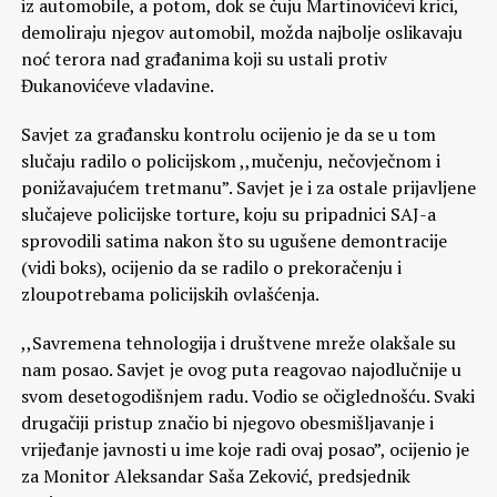
iz automobile, a potom, dok se čuju Martinovićevi krici,
demoliraju njegov automobil, možda najbolje oslikavaju
noć terora nad građanima koji su ustali protiv
Đukanovićeve vladavine.
Savjet za građansku kontrolu ocijenio je da se u tom
slučaju radilo o policijskom ,,mučenju, nečovječnom i
ponižavajućem tretmanu”. Savjet je i za ostale prijavljene
slučajeve policijske torture, koju su pripadnici SAJ-a
sprovodili satima nakon što su ugušene demontracije
(vidi boks), ocijenio da se radilo o prekoračenju i
zloupotrebama policijskih ovlašćenja.
,,Savremena tehnologija i društvene mreže olakšale su
nam posao. Savjet je ovog puta reagovao najodlučnije u
svom desetogodišnjem radu. Vodio se očiglednošću. Svaki
drugačiji pristup značio bi njegovo obesmišljavanje i
vrijeđanje javnosti u ime koje radi ovaj posao”, ocijenio je
za Monitor Aleksandar Saša Zeković, predsjednik