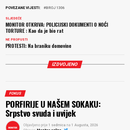
POVEZANE VIJESTI:
BROJ 1306
SLJEDEĆE
MONITOR OTKRIVA: POLICIJSKI DOKUMENTI O NOĆI
TORTURE : Kao da je bio rat
NE PROPUSTI
PROTESTI: Na braniku domovine
IZDVOJENO
FOKUS
PORFIRIJE U NAŠEM SOKAKU:
Srpstvo svuda i uvijek
Objavljeno prije
1 sedmica
na
1 Augusta, 2026