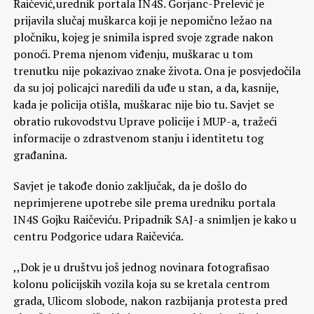
Raičević,urednik portala IN4S. Gorjanc-Prelević je
prijavila slučaj muškarca koji je nepomično ležao na
pločniku, kojeg je snimila ispred svoje zgrade nakon
ponoći. Prema njenom viđenju, muškarac u tom
trenutku nije pokazivao znake života. Ona je posvjedočila
da su joj policajci naredili da uđe u stan, a da, kasnije,
kada je policija otišla, muškarac nije bio tu. Savjet se
obratio rukovodstvu Uprave policije i MUP-a, tražeći
informacije o zdrastvenom stanju i identitetu tog
građanina.
Savjet je takođe donio zaključak, da je došlo do
neprimjerene upotrebe sile prema uredniku portala
IN4S Gojku Raičeviću. Pripadnik SAJ-a snimljen je kako u
centru Podgorice udara Raičevića.
,,Dok je u društvu još jednog novinara fotografisao
kolonu policijskih vozila koja su se kretala centrom
grada, Ulicom slobode, nakon razbijanja protesta pred