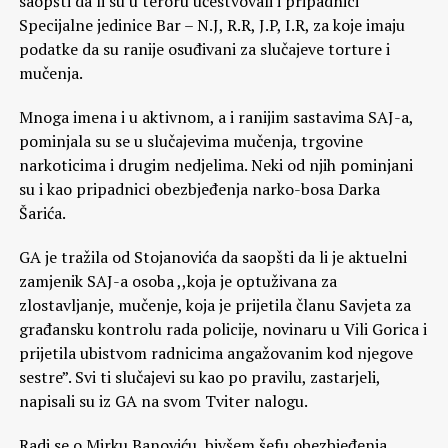
saopšti da li su u teroru učestvovali i pripadnici
Specijalne jedinice Bar – N.J, R.R, J.P, I.R, za koje imaju
podatke da su ranije osuđivani za slučajeve torture i
mučenja.
Mnoga imena i u aktivnom, a i ranijim sastavima SAJ-a,
pominjala su se u slučajevima mučenja, trgovine
narkoticima i drugim nedjelima. Neki od njih pominjani
su i kao pripadnici obezbjeđenja narko-bosa Darka
Šarića.
GA je tražila od Stojanovića da saopšti da li je aktuelni
zamjenik SAJ-a osoba ,,koja je optuživana za
zlostavljanje, mučenje, koja je prijetila članu Savjeta za
građansku kontrolu rada policije, novinaru u Vili Gorica i
prijetila ubistvom radnicima angažovanim kod njegove
sestre”. Svi ti slučajevi su kao po pravilu, zastarjeli,
napisali su iz GA na svom Tviter nalogu.
Radi se o Mirku Banoviću, bivšem šefu obezbjeđenja