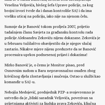
Veselina Veljovića, bivšeg šefa Uprave policije, za kog
brojni izvori tvrde da i danas kontroliše SAJ i da ima
vreliku uticaj na policiju, iako nije na njenom čelu.
Sumnje da je Banović tokom proljeća 2007, prijetio
tadašnjem članu Savjeta za građansku kontrolu rada
policije Aleksandru Zekoviću nijesu dokazane. Zekovića je
u februaru tužilaštvo obavijestilo da je njegov slučaj
zastario. Nikakve mjere nijesu preduzete da se Banović
procesuira uprkos podnesenoj prijavi i dokazima!
Mirko Banović je, o čemu je Monitor pisao, pred
Osnovnim sudom u Baru nepravosnažno osuđen zbog
krivičnog djela zlostavljanja i mučenja. Ostao u službi kao
komandir u SAJ-u.
Nebojša Medojević, predsjednik PZP-a svojevremno je
ustvrdio da je „bliski saradnik Veljovića, povezivan sa
prijetnjama aktivisti za ljudska prava Zekoviću, ključna