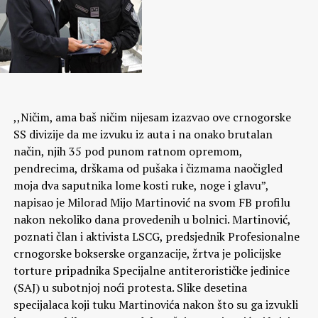
,,Ničim, ama baš ničim nijesam izazvao ove crnogorske
SS divizije da me izvuku iz auta i na onako brutalan
način, njih 35 pod punom ratnom opremom,
pendrecima, drškama od pušaka i čizmama naočigled
moja dva saputnika lome kosti ruke, noge i glavu”,
napisao je Milorad Mijo Martinović na svom FB profilu
nakon nekoliko dana provedenih u bolnici. Martinović,
poznati član i aktivista LSCG, predsjednik Profesionalne
crnogorske bokserske organzacije, žrtva je policijske
torture pripadnika Specijalne antiterorističke jedinice
(SAJ) u subotnjoj noći protesta. Slike desetina
specijalaca koji tuku Martinovića nakon što su ga izvukli