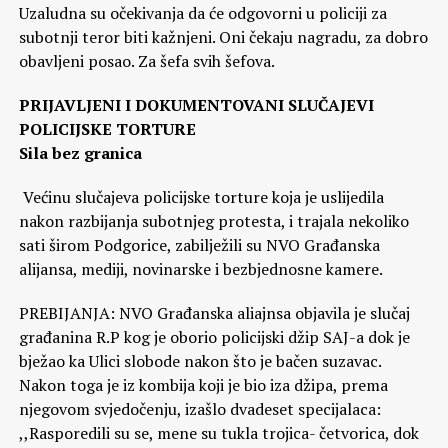
Uzaludna su očekivanja da će odgovorni u policiji za
subotnji teror biti kažnjeni. Oni čekaju nagradu, za dobro
obavljeni posao. Za šefa svih šefova.
PRIJAVLJENI I DOKUMENTOVANI SLUČAJEVI
POLICIJSKE TORTURE
Sila bez granica
Većinu slučajeva policijske torture koja je uslijedila
nakon razbijanja subotnjeg protesta, i trajala nekoliko
sati širom Podgorice, zabilježili su NVO Građanska
alijansa, mediji, novinarske i bezbjednosne kamere.
PREBIJANJA: NVO Građanska aliajnsa objavila je slučaj
građanina R.P kog je oborio policijski džip SAJ-a dok je
bježao ka Ulici slobode nakon što je bačen suzavac.
Nakon toga je iz kombija koji je bio iza džipa, prema
njegovom svjedočenju, izašlo dvadeset specijalaca:
,,Rasporedili su se, mene su tukla trojica- četvorica, dok