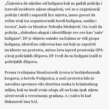
„Činjenica da nijedan od huligana koji su gađali policiju i
izazvali incidente nijesu uhapšeni, već su u organizaciji
policije i došli i napustili lice mjesta, jasno govori da
režim stoji iza organizovanih hordi huligana, nasilja i
terora”, kaže za Monitor Nebojša Medojević. On traži da
policija ,,slobodno uhapsi i identifikuje sve ove kao ‘naše’
huligane”. DF je objavio snimke na kojima se vidi grupa
huligana, identično odjevena kao oni koji su započeli
incidente na protestu, mirno šeta ispred prostorija DPS-
a kraj policijskih džipova. DF tvrdi da su huligani izašli iz
policijskih džipova.
Prema tvrdnjama Monitorovih izvora iz bezbjednosnih
krugova, u hotelu Podgorica, u noći protesta bilo je
navodno spremno više desetina osoba iz kriminalnog
miljea, koji su imali svoju ulogu ali na kraju ipak nijesu
učestvovali u terorisanju građana. A i zašto bi kad
Đukanović ima SAJ.