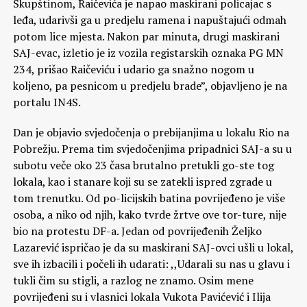
Skupštinom, Raičevića je napao maskirani policajac s
leđa, udarivši ga u predjelu ramena i napuštajući odmah
potom lice mjesta. Nakon par minuta, drugi maskirani
SAJ-evac, izletio je iz vozila registarskih oznaka PG MN
234, prišao Raičeviću i udario ga snažno nogom u
koljeno, pa pesnicom u predjelu brade”, objavljeno je na
portalu IN4S.
Dan je objavio svjedočenja o prebijanjima u lokalu Rio na
Pobrežju. Prema tim svjedočenjima pripadnici SAJ-a su u
subotu veče oko 23 časa brutalno pretukli go-ste tog
lokala, kao i stanare koji su se zatekli ispred zgrade u
tom trenutku. Od po-licijskih batina povrijeđeno je više
osoba, a niko od njih, kako tvrde žrtve ove tor-ture, nije
bio na protestu DF-a. Jedan od povrijeđenih Željko
Lazarević ispričao je da su maskirani SAJ-ovci ušli u lokal,
sve ih izbacili i počeli ih udarati: ,,Udarali su nas u glavu i
tukli čim su stigli, a razlog ne znamo. Osim mene
povrijeđeni su i vlasnici lokala Vukota Pavićević i Ilija