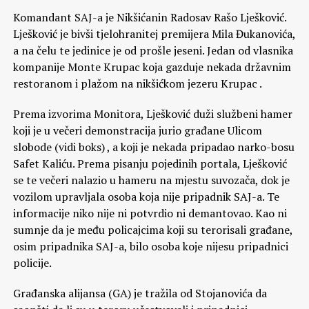
Komandant SAJ-a je Nikšićanin Radosav Rašo Lješković.
Lješković je bivši tjelohranitej premijera Mila Đukanovića,
a na čelu te jedinice je od prošle jeseni. Jedan od vlasnika
kompanije Monte Krupac koja gazduje nekada državnim
restoranom i plažom na nikšićkom jezeru Krupac .
Prema izvorima Monitora, Lješković duži službeni hamer
koji je u večeri demonstracija jurio građane Ulicom
slobode (vidi boks) , a koji je nekada pripadao narko-bosu
Safet Kaliću. Prema pisanju pojedinih portala, Lješković
se te večeri nalazio u hameru na mjestu suvozača, dok je
vozilom upravljala osoba koja nije pripadnik SAJ-a. Te
informacije niko nije ni potvrdio ni demantovao. Kao ni
sumnje da je među policajcima koji su terorisali građane,
osim pripadnika SAJ-a, bilo osoba koje nijesu pripadnici
policije.
Građanska alijansa (GA) je tražila od Stojanovića da