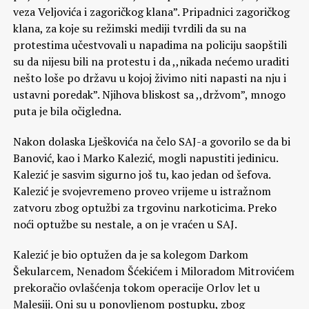
veza Veljovića i zagoričkog klana”. Pripadnici zagoričkog
klana, za koje su režimski mediji tvrdili da su na
protestima učestvovali u napadima na policiju saopštili
su da nijesu bili na protestu i da ,,nikada nećemo uraditi
nešto loše po državu u kojoj živimo niti napasti na nju i
ustavni poredak”. Njihova bliskost sa ,,držvom”, mnogo
puta je bila očigledna.
Nakon dolaska Lješkovića na čelo SAJ-a govorilo se da bi
Banović, kao i Marko Kalezić, mogli napustiti jedinicu.
Kalezić je sasvim sigurno još tu, kao jedan od šefova.
Kalezić je svojevremeno proveo vrijeme u istražnom
zatvoru zbog optužbi za trgovinu narkoticima. Preko
noći optužbe su nestale, a on je vraćen u SAJ.
Kalezić je bio optužen da je sa kolegom Darkom
Šekularcem, Nenadom Šćekićem i Miloradom Mitrovićem
prekoračio ovlašćenja tokom operacije Orlov let u
Malesiji. Oni su u ponovljenom postupku, zbog