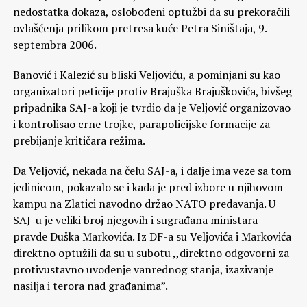
nedostatka dokaza, oslobođeni optužbi da su prekoračili
ovlašćenja prilikom pretresa kuće Petra Siništaja, 9.
septembra 2006.
Banović i Kalezić su bliski Veljoviću, a pominjani su kao
organizatori peticije protiv Brajuška Brajuškovića, bivšeg
pripadnika SAJ-a koji je tvrdio da je Veljović organizovao
i kontrolisao crne trojke, parapolicijske formacije za
prebijanje kritičara režima.
Da Veljović, nekada na čelu SAJ-a, i dalje ima veze sa tom
jedinicom, pokazalo se i kada je pred izbore u njihovom
kampu na Zlatici navodno držao NATO predavanja. U
SAJ-u je veliki broj njegovih i sugrađana ministara
pravde Duška Markovića. Iz DF-a su Veljovića i Markovića
direktno optužili da su u subotu ,,direktno odgovorni za
protivustavno uvođenje vanrednog stanja, izazivanje
nasilja i terora nad građanima”.