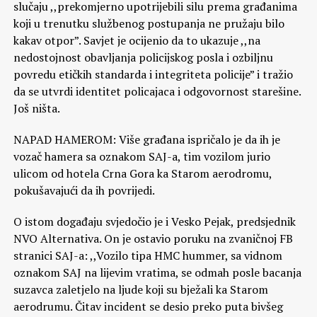
slučaju ,,prekomjerno upotrijebili silu prema građanima
koji u trenutku službenog postupanja ne pružaju bilo
kakav otpor”. Savjet je ocijenio da to ukazuje ,,na
nedostojnost obavljanja policijskog posla i ozbiljnu
povredu etičkih standarda i integriteta policije” i tražio
da se utvrdi identitet policajaca i odgovornost starešine.
Još ništa.
NAPAD HAMEROM: Više građana ispričalo je da ih je
vozač hamera sa oznakom SAJ-a, tim vozilom jurio
ulicom od hotela Crna Gora ka Starom aerodromu,
pokušavajući da ih povrijedi.
O istom događaju svjedočio je i Vesko Pejak, predsjednik
NVO Alternativa. On je ostavio poruku na zvaničnoj FB
stranici SAJ-a: ,,Vozilo tipa HMC hummer, sa vidnom
oznakom SAJ na lijevim vratima, se odmah posle bacanja
suzavca zaletjelo na ljude koji su bježali ka Starom
aerodrumu. Čitav incident se desio preko puta bivšeg