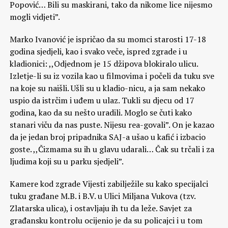
Popović… Bili su maskirani, tako da nikome lice nijesmo
mogli vidjeti”.
Marko Ivanović je ispričao da su momci starosti 17-18
godina sjedjeli, kao i svako veče, ispred zgrade i u
kladionici: ,,Odjednom je 15 džipova blokiralo ulicu.
Izletje-li su iz vozila kao u filmovima i počeli da tuku sve
na koje su naišli. Ušli su u kladio-nicu, a ja sam nekako
uspio da istrčim i uđem u ulaz. Tukli su djecu od 17
godina, kao da su nešto uradili. Moglo se čuti kako
stanari viču da nas puste. Nijesu rea-govali”. On je kazao
da je jedan broj pripadnika SAJ-a ušao u kafić i izbacio
goste. ,,Čizmama su ih u glavu udarali… Čak su trčali i za
ljudima koji su u parku sjedjeli”.
Kamere kod zgrade Vijesti zabilježile su kako specijalci
tuku građane M.B. i B.V. u Ulici Miljana Vukova (tzv.
Zlatarska ulica), i ostavljaju ih tu da leže. Savjet za
građansku kontrolu ocijenio je da su policajci i u tom