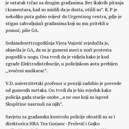
je ostatak trčao za drugim građanima. Bez ikakvih pitanja
i komentara, kad su mislili da je dosta, otišli su”. R. P je
nekoliko puta gubio svijest do Urgentnog centra, gdje je
stigao zahvaljujući građanima koji su mu pritekli u
pomoć, piše GA.
Sedamdesettrogodišnja Vjera Vujović svjedočila je,
objavila je GA, da su je gumeni meci u noći protesta
pogodili u nogu. Ona tvrdi da je vidjela kako je kod
zgrade Elektrodistribucije, u policijskom autu prebijen
,,svučeni muškarac”.
V.D. univerzitetski profesor u penziji zadobio je povrede
od gumenih metaka. On tvrdi da je bio svjedok kako
policija gađa starije osobe ,,a ne one koji su ispred
Skupštine nasrnuli na njih”.
Savjetu za građansku kontrolu policije obratili su se i
direktorica HRA Tea Gorjanc- Prelević i Gojko