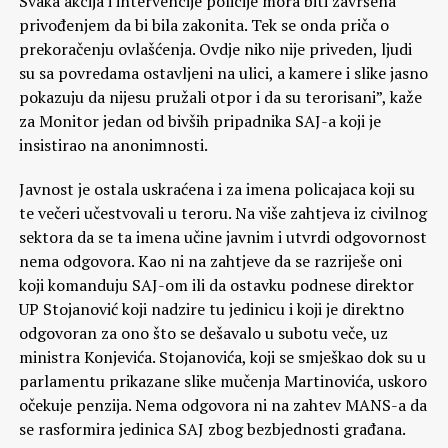
Svaka akcija i intervencije policije mora biti završena
privođenjem da bi bila zakonita. Tek se onda priča o
prekoračenju ovlašćenja. Ovdje niko nije priveden, ljudi
su sa povredama ostavljeni na ulici, a kamere i slike jasno
pokazuju da nijesu pružali otpor i da su terorisani”, kaže
za Monitor jedan od bivših pripadnika SAJ-a koji je
insistirao na anonimnosti.
Javnost je ostala uskraćena i za imena policajaca koji su
te večeri učestvovali u teroru. Na više zahtjeva iz civilnog
sektora da se ta imena učine javnim i utvrdi odgovornost
nema odgovora. Kao ni na zahtjeve da se razriješe oni
koji komanduju SAJ-om ili da ostavku podnese direktor
UP Stojanović koji nadzire tu jedinicu i koji je direktno
odgovoran za ono što se dešavalo u subotu veče, uz
ministra Konjevića. Stojanovića, koji se smješkao dok su u
parlamentu prikazane slike mučenja Martinovića, uskoro
očekuje penzija. Nema odgovora ni na zahtev MANS-a da
se rasformira jedinica SAJ zbog bezbjednosti građana.