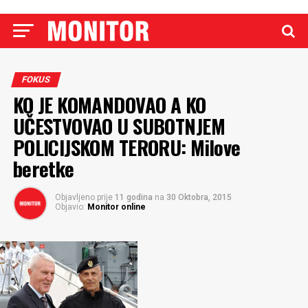
FOKUS
KO JE KOMANDOVAO A KO
UČESTVOVAO U SUBOTNJEM
POLICIJSKOM TERORU: Milove
beretke
Objavljeno prije
11 godina
na
30 Oktobra, 2015
Objavio:
Monitor online