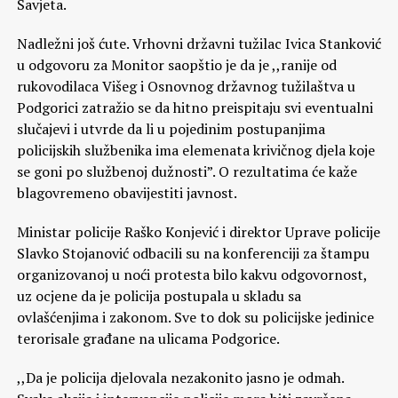
Savjeta.
Nadležni još ćute. Vrhovni državni tužilac Ivica Stanković
u odgovoru za Monitor saopštio je da je ,,ranije od
rukovodilaca Višeg i Osnovnog državnog tužilaštva u
Podgorici zatražio se da hitno preispitaju svi eventualni
slučajevi i utvrde da li u pojedinim postupanjima
policijskih službenika ima elemenata krivičnog djela koje
se goni po službenoj dužnosti”. O rezultatima će kaže
blagovremeno obavijestiti javnost.
Ministar policije Raško Konjević i direktor Uprave policije
Slavko Stojanović odbacili su na konferenciji za štampu
organizovanoj u noći protesta bilo kakvu odgovornost,
uz ocjene da je policija postupala u skladu sa
ovlašćenjima i zakonom. Sve to dok su policijske jedinice
terorisale građane na ulicama Podgorice.
,,Da je policija djelovala nezakonito jasno je odmah.