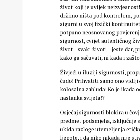
život koji je uvijek neizvjesnost
držimo ništa pod kontrolom, pon
sigurni u svoj fizički kontinuitet
potpuno neosnovanog povjerenja u
sigurnost, cvijet autentičnog živ
život – svaki život! – jeste dar,
kako ga sačuvati, ni kada i zašt
Živjeći u iluziji sigurnosti, prop
čudo! Prihvatiti samo ono vidlj
kolosalna zabluda! Ko je ikada
nastanka svijeta!?
Osjećaj sigurnosti blokira u čov
predmet podsmjeha, isključuje s
ukida razloge utemeljenja etičk
ljepote, i da niko nikada nije 