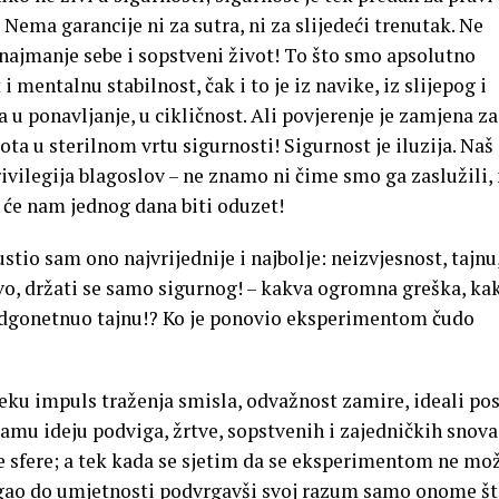
! Nema garancije ni za sutra, ni za slijedeći trenutak. Ne
ajmanje sebe i sopstveni život! To što smo apsolutno
 i mentalnu stabilnost, čak i to je iz navike, iz slijepog i
 ponavljanje, u cikličnost. Ali povjerenje je zamjena za
ota u sterilnom vrtu sigurnosti! Sigurnost je iluzija. Naš
 privilegija blagoslov – ne znamo ni čime smo ga zaslužili, 
o će nam jednog dana biti oduzet!
ustio sam ono najvrijednije i najbolje: neizvjesnost, tajnu
ivo, držati se samo sigurnog! – kakva ogromna greška, ka
 odgonetnuo tajnu!? Ko je ponovio eksperimentom čudo
jeku impuls traženja smisla, odvažnost zamire, ideali po
amu ideju podviga, žrtve, sopstvenih i zajedničkih snova
e sfere; a tek kada se sjetim da se eksperimentom ne mo
stigao do umjetnosti podvrgavši svoj razum samo onome št