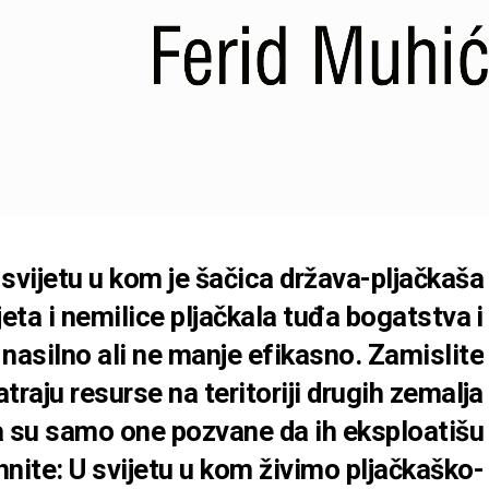
 svijetu u kom je šačica država-pljačkaša
ijeta i nemilice pljačkala tuđa bogatstva i
e nasilno ali ne manje efikasno. Zamislite
traju resurse na teritoriji drugih zemalja
 su samo one pozvane da ih eksploatišu
nite: U svijetu u kom živimo pljačkaško-