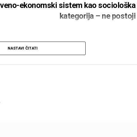
štveno-ekonomski sistem kao sociološka
kategorija – ne postoji
NASTAVI ČITATI
postoji jedan društveno-ekonomski sistem koji, iz nekog
 sociološkoj kategorizaciji. Ako ste pomislili da je riječ o
zajednici, o nekakvom plemenu skrivenom u prašumama
, koje je čudom do danas ostalo neregistrovano – koliko
tna u svijetu čiji je svaki kvadratni kilometar mapiran i
telita koji zuje oko ove naše planete! – prevarili ste se.
6
o najmoćnijem, najbogatijem i najrazvijenijem društveno-
oji već stoljećima gospodari sudbinom milijardi ljudi i
 Pitali biste kako se moglo desiti da takav sistem ostane