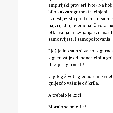
empirijski provjerljivo!? Na koj
bilo kakva sigurnost u činjenice
svijest, izišlo pred oči! I nisam
najvrijedniji elemenat života, nu
otkrivanja i razvijanja svih naši
samosvijesti i samopoštovanja!
I još jedno sam shvatio: sigurno
sigurnost je od mene učinila gol
iluzije sigurnosti!
Cijelog života gledao sam svijet 
gnijezdo važnije od krila.
A trebalo je izići!
Moralo se poletiti!