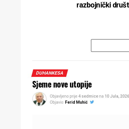
razbojnički dru
Zamislite da živite u svijetu u kom 
razloga, nije notiran ni u jednoj
egzotičnoj društveno-ekonomskoj 
DUHANKESA
Amazona, Bornea ili Nove Gvineje
Sjeme nove utopije
god ta pretpostavka bila nevjerova
pod nadzorom stotina sa
Objavljeno prije
4 sedmice
na
10 Jula, 202
Objavio:
Ferid Muhić
Sada zamisite da je riječ 
ekonomskom sistemu u povijesti k
vlada u najvećem dijelu tog svijeta.