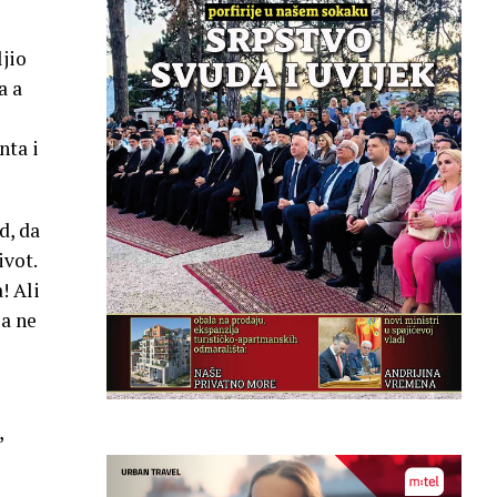
ljio
a a
nta i
d, da
ivot.
! Ali
 a ne
,