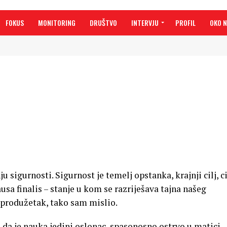
FOKUS
MONITORING
DRUŠTVO
INTERVJU
PROFIL
OKO 
u sigurnosti. Sigurnost je temelj opstanka, krajnji cilj, ci
causa finalis – stanje u kom se razriješava tajna našeg
 produžetak, tako sam mislio.
 da je nauka jedini oslonac, spasonosno ostrvo u matici