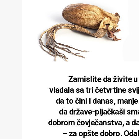
Zamislite da živite u
vladala sa tri četvrtine sv
da to čini i danas, manj
da države-pljačkaši sma
dobrom čovječanstva, a da
– za opšte dobro. Odah