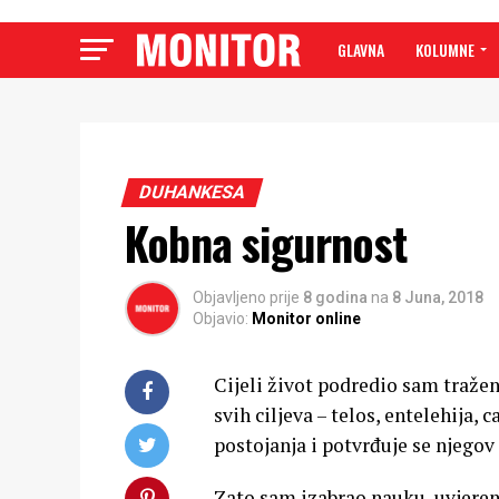
GLAVNA
KOLUMNE
DUHANKESA
Kobna sigurnost
Objavljeno prije
8 godina
na
8 Juna, 2018
Objavio:
Monitor online
Cijeli život podredio sam traženj
svih ciljeva – telos, entelehija, 
postojanja i potvrđuje se njegov
Zato sam izabrao nauku, uvjeren