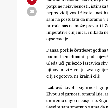
potpune neizvjesnosti, istinska 
nepredvidljivosti života i naših
sam na postulatu da moramo vjer
priroda nas ne može prevariti. 
imperative činjenica, i nikada 
opservacije.
Danas, poslije četrdeset godina
podmetnem dinamit pod najčvršću
Gledajući gnijezdo lastavica shv
njihov pravi život je izvan gnij
cilj. Pogotovo, ne krajnji cilj!
Izabravši život u sigurnosti gnij
Život u sigurnosti omamljuje, an
umiremo dugo i neosjetno. Sigu
Sasvim sam smetnuo s uma da nik