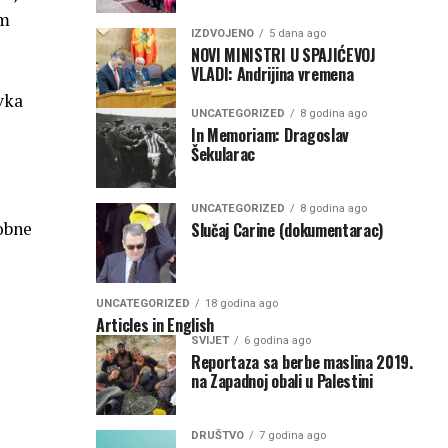
am
IZDVOJENO
5 dana ago
NOVI MINISTRI U SPAJIĆEVOJ
VLADI: Andrijina vremena
vka
UNCATEGORIZED
8 godina ago
In Memoriam: Dragoslav
Šekularac
UNCATEGORIZED
8 godina ago
kobne
Slučaj Carine (dokumentarac)
UNCATEGORIZED
18 godina ago
Articles in English
SVIJET
6 godina ago
Reportaza sa berbe maslina 2019.
na Zapadnoj obali u Palestini
DRUŠTVO
7 godina ago