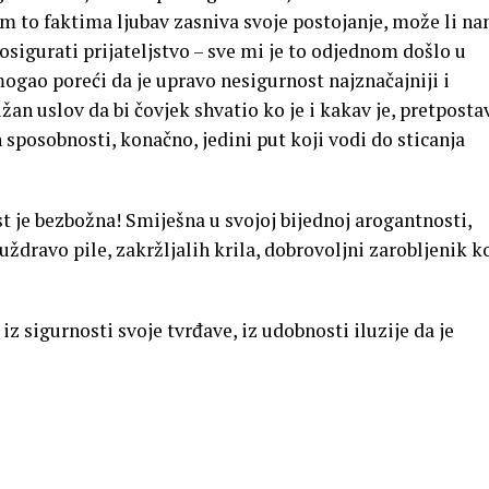
im to faktima ljubav zasniva svoje postojanje, može li n
 osigurati prijateljstvo – sve mi je to odjednom došlo u
 mogao poreći da je upravo nesigurnost najznačajniji i
žan uslov da bi čovjek shvatio ko je i kakav je, pretposta
h sposobnosti, konačno, jedini put koji vodi do sticanja
st je bezbožna! Smiješna u svojoj bijednoj arogantnosti,
uždravo pile, zakržljalih krila, dobrovoljni zarobljenik 
iz sigurnosti svoje tvrđave, iz udobnosti iluzije da je