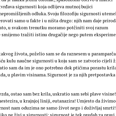
tvrđava sigurnosti koja odlijeva mutnoj bujici
 nepromišljenih odluka. Svoju filozofiju sigurnosti uteme
ovati samo u fakte i u ništa drugo: njih nam daje prirod
Zato, u svakom trenutku moramo potčiniti svoj razum
ne smijemo tražiti istinu drugačije nego putem eksperime
 takvog života, poželio sam se da raznesem u paramparča
 kulu naučne sigurnosti u koju sam se zatvorio cijeli ž
atio sam da im je ono potrebno dok ptićima porastu krila
ezda, u plavim visinama. Sigurnost je za njih pretpostavka
ezda, ostao sam bez krila, uskratio sam sebi plave visine!
estezira, u krajnjoj liniji, eutanazira! Umjesto da živimo
rnost nam oduzima ne samo život nego i doživljaj smrti!
o ne živi u sigurnosti; sigurnost je tek predah za pravi