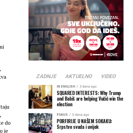
ni
,
ZADNJE
AKTUELNO
VIDEO
kva
IN ENGLISH
3 dana ago
SQUARED INTERESTS: Why Trump
and Babiš are helping Vučić win the
election
staju
,
FOKUS
5 dana ago
PORFIRIJE U NAŠEM SOKAKU:
že do
Srpstvo svuda i uvijek
o je