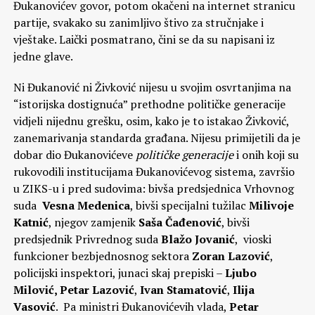
Đukanovićev govor, potom okačeni na internet stranicu
partije, svakako su zanimljivo štivo za stručnjake i
vještake. Laički posmatrano, čini se da su napisani iz
jedne glave.
Ni Đukanović ni Živković nijesu u svojim osvrtanjima na
“istorijska dostignuća” prethodne političke generacije
vidjeli nijednu grešku, osim, kako je to istakao Živković,
zanemarivanja standarda građana. Nijesu primijetili da je
dobar dio Đukanovićeve
političke generacije
i onih koji su
rukovodili institucijama Đukanovićevog sistema, završio
u ZIKS-u i pred sudovima: bivša predsjednica Vrhovnog
suda
Vesna Medenica
, bivši specijalni tužilac
Milivoje
Katnić
, njegov zamjenik
Saša Čađenović
, bivši
predsjednik Privrednog suda
Blažo Jovanić
, vioski
funkcioner bezbjednosnog sektora
Zoran Lazović
,
policijski inspektori, junaci skaj prepiski –
Ljubo
Milović, Petar Lazović
,
Ivan Stamatović
,
Ilija
Vasović
. Pa ministri Đukanovićevih vlada,
Petar