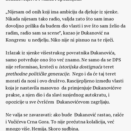
„Nijesam od onih koji ima ambiciju da djeluje iz sjenke.
Nikada nijesam tako radio, valjda zato što sam imao
dovoljno prilika da budem dio vlasti i sve što sam želio da
radim, radio sam sa scene”, kazao je Đukanović na
Kongresu u nedjelju. Niko nije ni pisnuo na te riječi.
Izlazak iz sjenke višestrukog povratnika Đukanovića,
samo potvrđuje ono što već znamo. Ne samo da se DPS
nije reformisao, krsteći u
istorijska dostignuća
teret
prethodne političke generacije
. Nego i da će taj teret
morati da nosi i ovo društvo. Rascijepljeno između vlasti
koja je nastavila masovno da primjenjuje Đukanovićeve
prakse, a njen dio i da slavi susjednog autokratu, i
opozicije u sve čvršćem Đukanovićevom zagrljaju.
Ne valja se zavaravati: ako bude Đukanović rastao, rašće
i Vučićeva Crna Gora. To nije prećutna kolalicija, već
mnogo više. Hemija. Skoro sudbina.