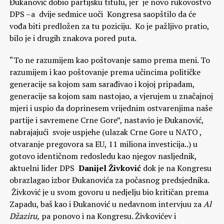
Đukanović dobio partijsku titulu, jer je novo rukovostvo
DPS –a dvije sedmice uoči Kongresa saopštilo da će
vođa biti predložen za tu poziciju. Ko je pažljivo pratio,
bilo je i drugih znakova pored puta.
“To ne razumijem kao poštovanje samo prema meni. To
razumijem i kao poštovanje prema učincima političke
generacije sa kojom sam sarađivao i kojoj pripadam,
generacije sa kojom sam nastojao, a vjerujem u značajnoj
mjeri i uspio da doprinesem vrijednim ostvarenjima naše
partije i savremene Crne Gore”, nastavio je Đukanović,
nabrajajući svoje uspjehe (ulazak Crne Gore u NATO ,
otvaranje pregovora sa EU, 11 miliona investicija..) u
gotovo identičnom redosledu kao njegov nasljednik,
aktuelni lider DPS
Danijel Živković
dok je na Kongresu
obrazlagao izbor Đukanovića za počasnog predsjednika.
Živković je u svom govoru u nedjelju bio kritičan prema
Zapadu, baš kao i Đukanović u nedavnom intervjuu za
Al
Džaziru,
pa ponovo i na Kongresu. Živkovićev i