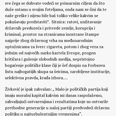
sve čega se dohvate vodeći se primarnim ciljem da što
duže ostanu u svojim foteljama, onda nam se čini da te
naše greške i nijesu bile baš toliko velike kakvim se
pokušavaju predstaviti”. Sitnica: ratovi, uništavanje
državnih preduzeća i privrede zemlje, korupcija i
kriminal, prostor na stranicama inostrane štampe
najprije zbog državnog vrha na međunarodnim
optužnicama za šverc cigareta, potom i zbog veza za
jednim od najvećih narko kartela Evrope, progon
kritičara i gušenje slobodnih medija, nepristojno
bogaćenje političke klase čiji je šef dospio na Forbsovu
listu najbogatijih skupa sa šeicima, zarobljene institucije,
selektivna pravda, krađa izbora….
Živković je ipak zahvalan: „ Malo je političkih partija koji
imaju moralni kapital kakvim mi danas raspolažemo,
zahvaljujući ostvarenjima i rezultatima koje su ostvarile
prethodne generacije u našoj partiji predvodeći državnu
politiku u najturbulentnijim vremenima“.