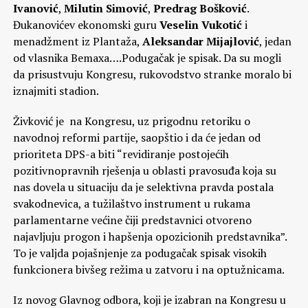
Ivanović
,
Milutin Simović
,
Predrag Bošković
.
Đukanovićev ekonomski guru
Veselin Vukotić
i
menadžment iz Plantaža,
Aleksandar Mijajlović
, jedan
od vlasnika Bemaxa….Podugačak je spisak. Da su mogli
da prisustvuju Kongresu, rukovodstvo stranke moralo bi
iznajmiti stadion.
Živković je na Kongresu, uz prigodnu retoriku o
navodnoj reformi partije, saopštio i da će jedan od
prioriteta DPS-a biti “revidiranje postojećih
pozitivnopravnih rješenja u oblasti pravosuđa koja su
nas dovela u situaciju da je selektivna pravda postala
svakodnevica, a tužilaštvo instrument u rukama
parlamentarne većine čiji predstavnici otvoreno
najavljuju progon i hapšenja opozicionih predstavnika”.
To je valjda pojašnjenje za podugačak spisak visokih
funkcionera bivšeg režima u zatvoru i na optužnicama.
Iz novog Glavnog odbora, koji je izabran na Kongresu u