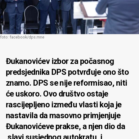
foto: facebook/dps.mne
Đukanovićev izbor za počasnog
predsjednika DPS potvrđuje ono što
znamo. DPS se nije reformisao, niti
će uskoro. Ovo društvo ostaje
rascijepljeno između vlasti koja je
nastavila da masovno primjenjuje
Đukanovićeve prakse, a njen dio da
slavi susjednog autokratu, i