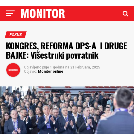
FOKUS
KONGRES, REFORMA DPS-A I DRUGE
BAJKE: Višestruki povratnik
Objavljeno prije
1 godina
na
21 Februara, 2025
Objavio:
Monitor online