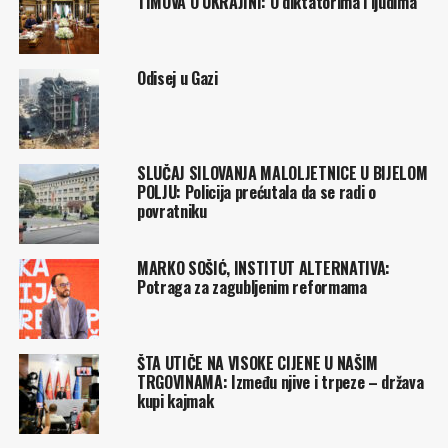
TIMOVA O UKRAJINI: O diktatorima i ljudima
Odisej u Gazi
SLUČAJ SILOVANJA MALOLJETNICE U BIJELOM
POLJU: Policija prećutala da se radi o
povratniku
MARKO SOŠIĆ, INSTITUT ALTERNATIVA:
Potraga za zagubljenim reformama
ŠTA UTIČE NA VISOKE CIJENE U NAŠIM
TRGOVINAMA: Između njive i trpeze – država
kupi kajmak