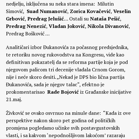
nedjelju, isključena su neka stara imena: Milutin
Simović,
Suad Numanović
,
Zorica Kovačević
,
Veselin
Grbović
,
Predrag Jelušić
… Ostali su
Nataša
Pešić
,
Predrag Nenezić
,
Vladan Joković
,
Nikola Divanović
,
Predrag Bošković …
Analitičari izbor Đukanovića za počasnog predsjednika,
te retoriku novog rukovodstva na Kongresu, vide kao
definitivan pokazatelj da se reforma partije koja je pod
njegovom palicom tri decenije vladala Crnom Gorom,
nije i neće skoro desiti. „Nekad je DPS bio lična partija
Đukanovića, sada je njegov talac“, efektno je
prokomentarisao
Rade Bojović
iz Građanske inicijative
21.maj.
Živković se ovako osvrnuo na minule dane: “Kada iz ove
perspektive nakon skoro pet godina od političkih
promjena pogledamo učinke svih postavgustovskih
vlasti, i sa kakvom ‘nepodnošljivom lakoćom’ razaraju