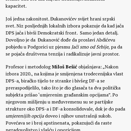
kapacitet.
Još jedna zakonitost. Đukanovićev svijet hrani srpski
svet. Niz posljednjih lokalnih izbora pokazuje da kad jača
DPS jača i bivši Demokratski front. Samo jedan detalj.
Dovoljno je da Đukanović dođe da proslavi Abdićevu
pobjedu u Podgorici uz pjesmu
Jači smo od Srbije
, pa da
se pojača društvena tenzija i radikalizuje javni prostor.
Profesor i metodolog
Miloš Bešić
objašnjava: „Nakon
izbora 2020., na kojima je smijenjena trodecenijska vlast
DPS-a, biračko tijelo te stranke i bivšeg DF-a se
preraspodijelilo, tako što je dio glasača ta dva politička
subjekta prišao ‘umjerenim građanskim opcijama”. Po
njegovom mišljenju u međuvremenu su se partijske
strukture oko DPS-a i DF-a konsolidovale, dok je do pada
umjerenijih opcija
doveo i njihov unutrašnji sukob.
Povećava se i broj apstinenata, pokazujući da raste
nezadovoljstvo i vlašću i opozicijom.