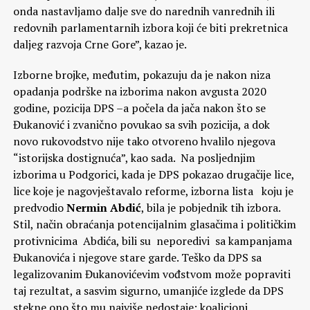
onda nastavljamo dalje sve do narednih vanrednih ili
redovnih parlamentarnih izbora koji će biti prekretnica
daljeg razvoja Crne Gore”, kazao je.
Izborne brojke, međutim, pokazuju da je nakon niza
opadanja podrške na izborima nakon avgusta 2020
godine, pozicija DPS –a počela da jača nakon što se
Đukanović i zvanično povukao sa svih pozicija, a dok
novo rukovodstvo nije tako otvoreno hvalilo njegova
“istorijska dostignuća”, kao sada. Na posljednjim
izborima u Podgorici, kada je DPS pokazao drugačije lice,
lice koje je nagovještavalo reforme, izborna lista koju je
predvodio
Nermin Abdić
, bila je pobjednik tih izbora.
Stil, način obraćanja potencijalnim glasačima i političkim
protivnicima Abdića, bili su neporedivi sa kampanjama
Đukanovića i njegove stare garde. Teško da DPS sa
legalizovanim Đukanovićevim vođstvom može popraviti
taj rezultat, a sasvim sigurno, umanjiće izglede da DPS
stekne ono što mu najviše nedostaje: koalicioni