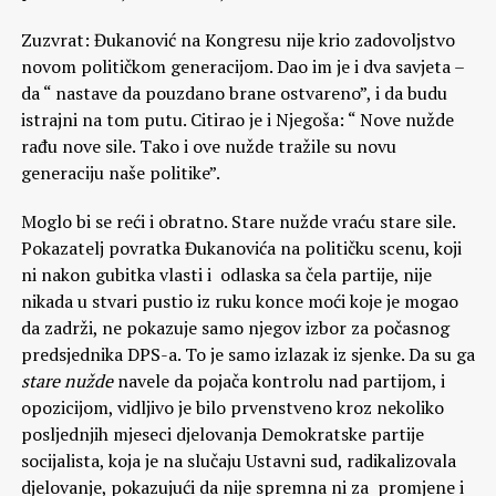
Zuzvrat: Đukanović na Kongresu nije krio zadovoljstvo
novom političkom generacijom. Dao im je i dva savjeta –
da “ nastave da pouzdano brane ostvareno”, i da budu
istrajni na tom putu. Citirao je i Njegoša: “ Nove nužde
rađu nove sile. Tako i ove nužde tražile su novu
generaciju naše politike”.
Moglo bi se reći i obratno. Stare nužde vraću stare sile.
Pokazatelj povratka Đukanovića na političku scenu, koji
ni nakon gubitka vlasti i odlaska sa čela partije, nije
nikada u stvari pustio iz ruku konce moći koje je mogao
da zadrži, ne pokazuje samo njegov izbor za počasnog
predsjednika DPS-a. To je samo izlazak iz sjenke. Da su ga
stare nužde
navele da pojača kontrolu nad partijom, i
opozicijom, vidljivo je bilo prvenstveno kroz nekoliko
posljednjih mjeseci djelovanja Demokratske partije
socijalista, koja je na slučaju Ustavni sud, radikalizovala
djelovanje, pokazujući da nije spremna ni za promjene i