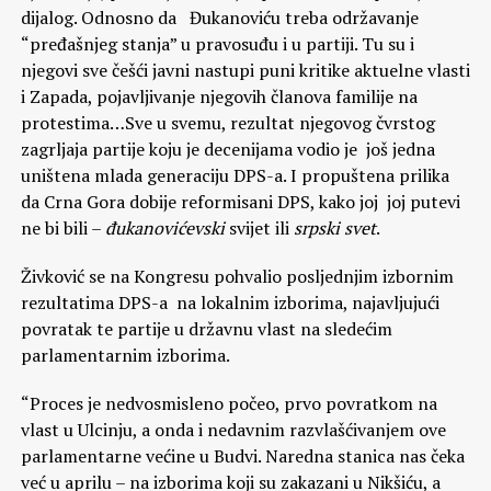
dijalog. Odnosno da Đukanoviću treba održavanje
“pređašnjeg stanja” u pravosuđu i u partiji. Tu su i
njegovi sve češći javni nastupi puni kritike aktuelne vlasti
i Zapada, pojavljivanje njegovih članova familije na
protestima…Sve u svemu, rezultat njegovog čvrstog
zagrljaja partije koju je decenijama vodio je još jedna
uništena mlada generaciju DPS-a. I propuštena prilika
da Crna Gora dobije reformisani DPS, kako joj joj putevi
ne bi bili –
đukanovićevski
svijet ili
srpski
svet
.
Živković se na Kongresu pohvalio posljednjim izbornim
rezultatima DPS-a na lokalnim izborima, najavljujući
povratak te partije u državnu vlast na sledećim
parlamentarnim izborima.
“Proces je nedvosmisleno počeo, prvo povratkom na
vlast u Ulcinju, a onda i nedavnim razvlašćivanjem ove
parlamentarne većine u Budvi. Naredna stanica nas čeka
već u aprilu – na izborima koji su zakazani u Nikšiću, a