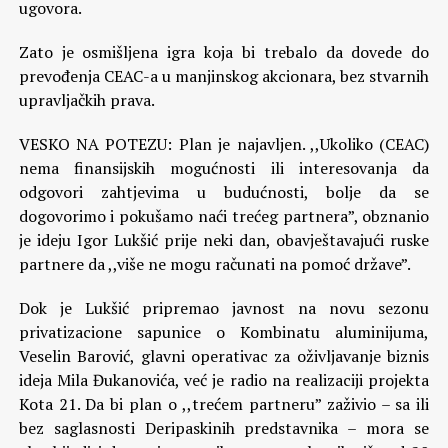
ugovora.
Zato je osmišljena igra koja bi trebalo da dovede do
prevođenja CEAC-a u manjinskog akcionara, bez stvarnih
upravljačkih prava.
VESKO NA POTEZU: Plan je najavljen. ,,Ukoliko (CEAC)
nema finansijskih mogućnosti ili interesovanja da
odgovori zahtjevima u budućnosti, bolje da se
dogovorimo i pokušamo naći trećeg partnera”, obznanio
je ideju Igor Lukšić prije neki dan, obavještavajući ruske
partnere da ,,više ne mogu računati na pomoć države”.
Dok je Lukšić pripremao javnost na novu sezonu
privatizacione sapunice o Kombinatu aluminijuma,
Veselin Barović, glavni operativac za oživljavanje biznis
ideja Mila Đukanovića, već je radio na realizaciji projekta
Kota 21. Da bi plan o ,,trećem partneru” zaživio – sa ili
bez saglasnosti Deripaskinih predstavnika – mora se