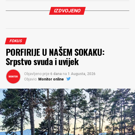
IZDVOJENO
FOKUS
PORFIRIJE U NAŠEM SOKAKU:
Srpstvo svuda i uvijek
Objavljeno prije
6 dana
na
1 Augusta, 2026
Objavio:
Monitor online