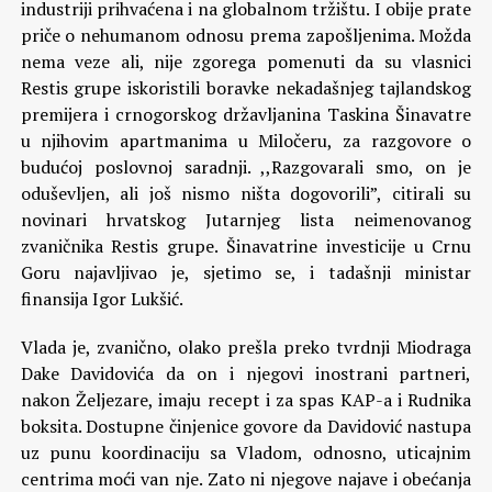
industriji prihvaćena i na globalnom tržištu. I obije prate
priče o nehumanom odnosu prema zapošljenima. Možda
nema veze ali, nije zgorega pomenuti da su vlasnici
Restis grupe iskoristili boravke nekadašnjeg tajlandskog
premijera i crnogorskog državljanina Taskina Šinavatre
u njihovim apartmanima u Miločeru, za razgovore o
budućoj poslovnoj saradnji. ,,Razgovarali smo, on je
oduševljen, ali još nismo ništa dogovorili”, citirali su
novinari hrvatskog Jutarnjeg lista neimenovanog
zvaničnika Restis grupe. Šinavatrine investicije u Crnu
Goru najavljivao je, sjetimo se, i tadašnji ministar
finansija Igor Lukšić.
Vlada je, zvanično, olako prešla preko tvrdnji Miodraga
Dake Davidovića da on i njegovi inostrani partneri,
nakon Željezare, imaju recept i za spas KAP-a i Rudnika
boksita. Dostupne činjenice govore da Davidović nastupa
uz punu koordinaciju sa Vladom, odnosno, uticajnim
centrima moći van nje. Zato ni njegove najave i obećanja