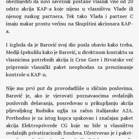
obezbijediti da novi saveznik postane vlasnik više od 20
odsto akcija KAP-a koje nijesu u vlasništvu Vlade ili
njenog ruskog partnera. Tek tako Vlada i partner C
imaju makar prostu većinu na Skupštini akcionara KAP-
a.
I izgleda da je Barović svoj dio posla obavio kako treba.
Mediji špekulišu kako je Barović, u direktnom kontaktu sa
vlasnicima potrebnih akcija iz Crne Gore i Hrvatske već
pripremio vlasnički paket neophodan za preuzimanje
kontrole u KAP-u.
Nije mu prvi put da provodadžiše u sličnim poslovima.
Barović je, ako je vjerovati poznavaocima ovdašnjih
poslovnih dešavanja, posredovao u prikupljanju akcija
pljevaljskog Rudnika uglja za račun italijanske A2A.
Prethodno je za istog kupca spakovao i značajan paket
akcija Elektroprivrede CG koje su bile u vlasništvu
ovdašnjih privatizacionih fondova. Učestvovao je i paket-