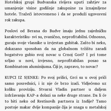
Hotelskoj grupi Budvanska rivijera uputi zahtjev za
umanjenje visine godišnje zakupnine za iznajmljene
hotele. Tražeći istovremeno i da se produži ugovoreni
rok zakupa.
Poslovi od Berana do Budve imaju jednu zajedničku
karakteristiku- svi su, zvanično, neprofitabilni. Odnosno,
guraju svoje vlasnike u izvjestan gubitak. Zašto bi neko,
dokazano sposoban da na globalnom tržištu zaradi
bogatstvo gubio svoj novac u Crnoj Gori? I pri tome
srljao u novi, izvjesno, neprofitabilan posao sa
Kombinatom aluminijuma. Čiji je, zapravo, to novac?
KUPCI IZ SJENKE: Po svoj prilici, Grci su u ovoj priči
samo posrednici, i iz nje će brzo izaći. Vidjećemo uz
koliku proviziju. Stvarni Vladin partner u daljem
izdržavanju KAP-a dolazi sa neke druge strane. Da li će
to biti neko od Restisovih partnera iz Indije? Tamo
postoje makar dvije kompanije čija je snaga u metalskoj