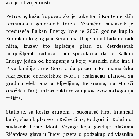
akcije od vrijednosti.
Petros je, kažu, kupovao akcije Luke Bar i Kontejnerskih
terminala i generalnih tereta. Zvanično, suvlasnik je
preduzeća Balkan Energy koje je 2007. godine kupilo
Rudnik mrkog uglja u Beranama. U njemu od tada ne radi
ništa, izuzev što isplaćuje platu za četrdesetak
neupošljenih radnika. Ima spekulacija da je Balkan
Energy jedna od kompanija u kojoj vlasnički udio ima i
Prva familije Crne Gore, a da posao u Beranama čeka
razrješenje energetskog čvora i realizaciju planova za
gradnju elektrana u Pljevljima, Beranama, na Morači
(možda i Tari) i infrastrukture za njihov izvoz na bogatija
tržišta.
Statis je, sa Restis grupom, i suosnivač First financial
bank, vlasnik placeva u Reževićima, Podgorici i Kolašinu,
suvlasnik firme Mont Voyage koja gazduje plažama
Ričardova glava u Budvi (uzeta u podzakup od vlasnika