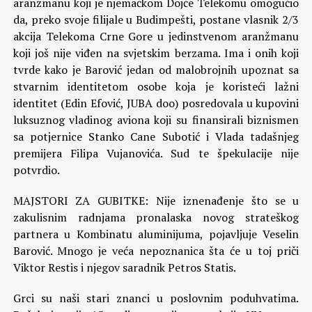
aranžmanu koji je njemačkom Dojče Telekomu omogućio
da, preko svoje filijale u Budimpešti, postane vlasnik 2/3
akcija Telekoma Crne Gore u jedinstvenom aranžmanu
koji još nije viđen na svjetskim berzama. Ima i onih koji
tvrde kako je Barović jedan od malobrojnih upoznat sa
stvarnim identitetom osobe koja je koristeći lažni
identitet (Edin Efović, JUBA doo) posredovala u kupovini
luksuznog vladinog aviona koji su finansirali biznismen
sa potjernice Stanko Cane Subotić i Vlada tadašnjeg
premijera Filipa Vujanovića. Sud te špekulacije nije
potvrdio.
MAJSTORI ZA GUBITKE: Nije iznenađenje što se u
zakulisnim radnjama pronalaska novog strateškog
partnera u Kombinatu aluminijuma, pojavljuje Veselin
Barović. Mnogo je veća nepoznanica šta će u toj priči
Viktor Restis i njegov saradnik Petros Statis.
Grci su naši stari znanci u poslovnim poduhvatima.