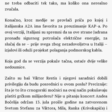
ne treba odbaciti tek tako, ma koliko ona nerealno
zvučala.
Konačno, kroz medije se provlači priča po kojoj i
italijanska A2A ima favorita za preuzimanje KAP-a. Po
ovoj verziji, Italijani su spremni da sa ove strane Jadrana
pronađu sigurnog potrošača električne energije, za
slučaj da se – prije svega zbog nezadovoljstva u Italiji –
izjalovi ili oduži projekat polaganja podmorskog kabla.
Koja god da se verzija pokaže tačna, ostaće dvije velike
nedoumice.
Zašto su baš Viktor Restis i njegovi saradnici dobili
privilegiju da budu posrednici u ovom poslu? Preciznije:
šta je to što crnogorski moćnici na ovaj način pokušavaju
platiti grčkom milijarderu? Nije u pitanju koncert Andea
Bočelija održan 13. jula prošle godine na zatvorenom
Svetom Stefanu za Viktora, Mila, Ranka (Krivokapića) i