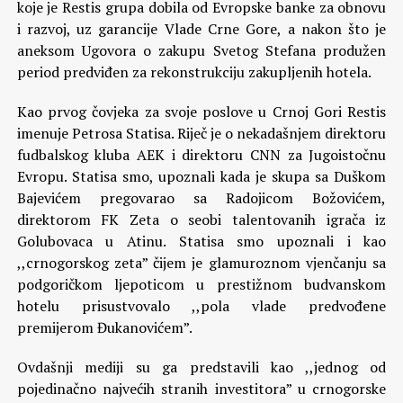
koje je Restis grupa dobila od Evropske banke za obnovu
i razvoj, uz garancije Vlade Crne Gore, a nakon što je
aneksom Ugovora o zakupu Svetog Stefana produžen
period predviđen za rekonstrukciju zakupljenih hotela.
Kao prvog čovjeka za svoje poslove u Crnoj Gori Restis
imenuje Petrosa Statisa. Riječ je o nekadašnjem direktoru
fudbalskog kluba AEK i direktoru CNN za Jugoistočnu
Evropu. Statisa smo, upoznali kada je skupa sa Duškom
Bajevićem pregovarao sa Radojicom Božovićem,
direktorom FK Zeta o seobi talentovanih igrača iz
Golubovaca u Atinu. Statisa smo upoznali i kao
,,crnogorskog zeta” čijem je glamuroznom vjenčanju sa
podgoričkom ljepoticom u prestižnom budvanskom
hotelu prisustvovalo ,,pola vlade predvođene
premijerom Đukanovićem”.
Ovdašnji mediji su ga predstavili kao ,,jednog od
pojedinačno najvećih stranih investitora” u crnogorske