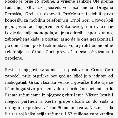
Počelo je prije 15 godine, u vrijeme sankcije UN prema
tadašnjoj SRJ. Uz posredstvo biznismena Dragana
Perovića, Grci su osnovali ProMonte i dobili prvu
koncesiju za mobilnu telefoniju u Crnoj Gori. Ugovor koji
je potpisao tadašnji premijer Đukanović garantovao im je
i dvije decenije monopola, ali je ta odredba, sporazumno,
zaboravljena kada je postao jasno da je ona nezakonita i
po domaćem i po EU zakonodavstvu, a profit od mobilne
telefonije u Crnoj Gori prevazišao sva očekivanja i
procjene.
Restis i njegovi saradnici su poslove u Crnoj Gori
započeli prije otprilike pet godina. Riječ je o jednom od
najbogatijih Grka, vlasniku velike trgovačke flote čije se
lično bogatstvo procjenjivalo na približno pet milijardi.
Prema računicama iz njegovog okruženja, Viktor Restis i
njegovi partneri iz Restis grupe uložili su do sada u
crnogorske poslove više od 90 miliona eura. Ne zna se da
li su u toj kalkulaciji uračunati i 37 miliona eura kredita