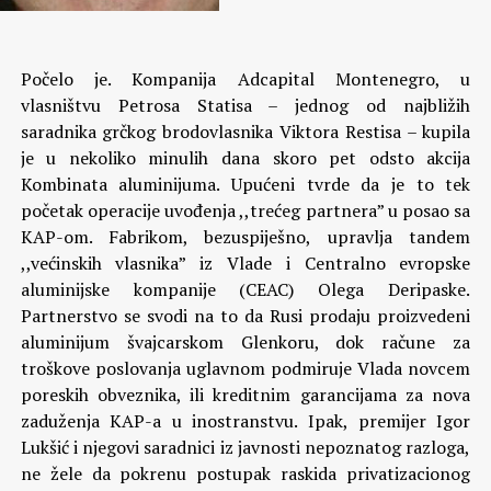
Počelo je. Kompanija Adcapital Montenegro, u
vlasništvu Petrosa Statisa – jednog od najbližih
saradnika grčkog brodovlasnika Viktora Restisa – kupila
je u nekoliko minulih dana skoro pet odsto akcija
Kombinata aluminijuma.
Upućeni tvrde da je to tek
početak operacije uvođenja ,,trećeg partnera” u posao sa
KAP-om. Fabrikom, bezuspiješno, upravlja tandem
,,većinskih vlasnika” iz Vlade i Centralno evropske
aluminijske kompanije (CEAC) Olega Deripaske.
Partnerstvo se svodi na to da Rusi prodaju proizvedeni
aluminijum švajcarskom Glenkoru, dok račune za
troškove poslovanja uglavnom podmiruje Vlada novcem
poreskih obveznika, ili kreditnim garancijama za nova
zaduženja KAP-a u inostranstvu. Ipak, premijer Igor
Lukšić i njegovi saradnici iz javnosti nepoznatog razloga,
ne žele da pokrenu postupak raskida privatizacionog