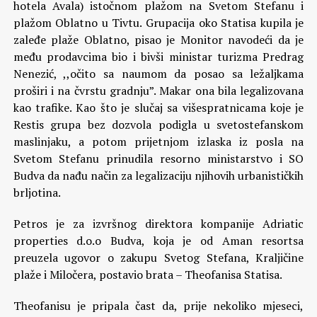
hotela Avala) istočnom plažom na Svetom Stefanu i
plažom Oblatno u Tivtu. Grupacija oko Statisa kupila je
zaleđe plaže Oblatno, pisao je Monitor navodeći da je
među prodavcima bio i bivši ministar turizma Predrag
Nenezić, ,,očito sa naumom da posao sa ležaljkama
proširi i na čvrstu gradnju”. Makar ona bila legalizovana
kao trafike. Kao što je slučaj sa višespratnicama koje je
Restis grupa bez dozvola podigla u svetostefanskom
maslinjaku, a potom prijetnjom izlaska iz posla na
Svetom Stefanu prinudila resorno ministarstvo i SO
Budva da nađu način za legalizaciju njihovih urbanističkih
brljotina.
Petros je za izvršnog direktora kompanije Adriatic
properties d.o.o Budva, koja je od Aman resortsa
preuzela ugovor o zakupu Svetog Stefana, Kraljičine
plaže i Miločera, postavio brata – Theofanisa Statisa.
Theofanisu je pripala čast da, prije nekoliko mjeseci,