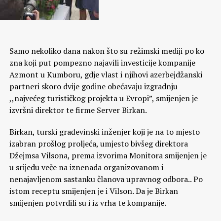
Samo nekoliko dana nakon što su režimski mediji po ko
zna koji put pompezno najavili investicije kompanije
Azmont u Kumboru, gdje vlast i njihovi azerbejdžanski
partneri skoro dvije godine obećavaju izgradnju
,,najvećeg turističkog projekta u Evropi”, smijenjen je
izvršni direktor te firme Server Birkan.
Birkan, turski građevinski inženjer koji je na to mjesto
izabran prošlog proljeća, umjesto bivšeg direktora
Džejmsa Vilsona, prema izvorima Monitora smijenjen je
u srijedu veče na iznenada organizovanom i
nenajavljenom sastanku članova upravnog odbora.. Po
istom receptu smijenjen je i Vilson. Da je Birkan
smijenjen potvrdili su i iz vrha te kompanije.