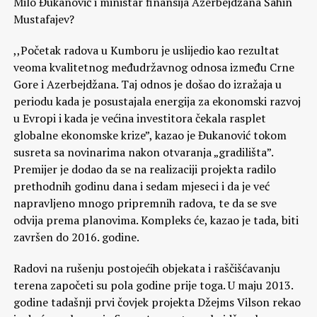
Milo Đukanović i ministar finansija Azerbejdžana Šahin
Mustafajev?
,,Početak radova u Kumboru je uslijedio kao rezultat
veoma kvalitetnog međudržavnog odnosa između Crne
Gore i Azerbejdžana. Taj odnos je došao do izražaja u
periodu kada je posustajala energija za ekonomski razvoj
u Evropi i kada je većina investitora čekala rasplet
globalne ekonomske krize”, kazao je Đukanović tokom
susreta sa novinarima nakon otvaranja „gradilišta”.
Premijer je dodao da se na realizaciji projekta radilo
prethodnih godinu dana i sedam mjeseci i da je već
napravljeno mnogo pripremnih radova, te da se sve
odvija prema planovima. Kompleks će, kazao je tada, biti
završen do 2016. godine.
Radovi na rušenju postojećih objekata i raščišćavanju
terena započeti su pola godine prije toga. U maju 2013.
godine tadašnji prvi čovjek projekta Džejms Vilson rekao