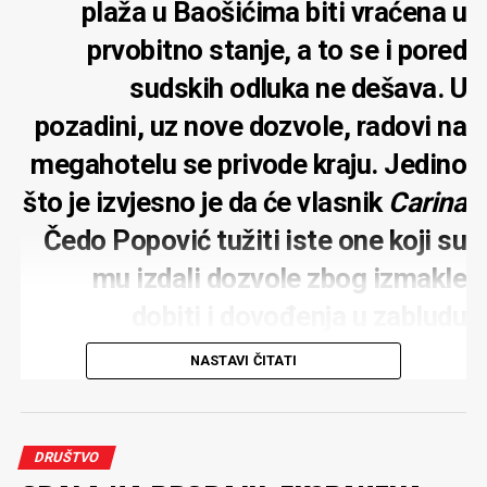
plaža u Baošićima biti vraćena u
prvobitno stanje, a to se i pored
sudskih odluka ne dešava. U
pozadini, uz nove dozvole, radovi na
megahotelu se privode kraju. Jedino
što je izvjesno je da će vlasnik
Carina
Čedo Popović tužiti iste one koji su
mu izdali dozvole zbog izmakle
dobiti i dovođenja u zabludu
NASTAVI ČITATI
Rok o vraćanju plaže u Baošićima, koju je nasula
DRUŠTVO
kompanija
Carine
koja gradi megahotel u ovom malom