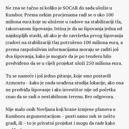
Ne zna se tačno ni koliko je SOCAR do sada uložio u
Kumbor. Prema nekim procjenama radi se o oko 100
miliona eura koje su uložene u radove na stabilizaciji tla,
takozvanom šipovanju. Istina je da su šipovanja jedna od
najskupljih stavki, ali ako je do završetka prvog šipovanja
(radovi na stabilizaciji tla) potrošeno 100 miliona eura, a
prema raspoloživim informacijama moraju se raditi još
dva šipovanja, kako je moguće da je po tenderu bilo
predviđeno da se u cijeli projekat uloži 250 miliona eura.
Tu se nameće i još jedno pitanje, koje smo postavili
Azmontu – kako je onda urađena studija lokacije, ako ona
ne predviđa šipovanje i ako investitor nije od početka
znao da se radi o nestabilnom terenu. Bez odgovora.
Nije malo onih Novljana koji brane izmjene planova u
Kumboru argumentacijom – pusti samo nek se nešto
gradi, ili – to je privatni projekat i mogu da rade kako