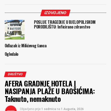
IZDVOJENO
POSLIJE TRAGEDIJE U BJELOPOLJSKOM
PORODILIŠTU: Inficirano zdravstvo
Odlazak iz Milićevog šanca
Ogledalo
DRUŠTVO
AFERA GRADNJE HOTELA I
NASIPANJA PLAŽE U BAOŠIĆIMA:
Taknuto, nemaknuto
Objavljeno prije
1 sedmica
na
1 Augusta, 2026