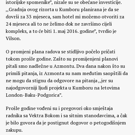
istorijske spomenike”, nizale su se obećane investicije.
,,Gradnja ovog rizorta u Kumboru planirana je da se
dovrši za 33 mjeseca, sam hotel mi možemo otvoriti za
24 mjeseca ali to ne želimo dok ne završimo cijeli
kompleks, a to će biti 1. maj 2016. godine”, tvrdio je
Vilson.
O promjeni plana radova se stidljivo počelo pričati
tokom prošle godine. Zašto su promijenjeni planovi
pitali smo nadležne u Azmontu. Dva dana nakon što su
primili pitanja, iz Azmonta su nam međutim saopštili da
ne mogu da stignu da odgovore na pitanja ,,jer su
najodgovorniji ljudi projekta u Kumboru na letovima
London-Baku-Podgorica”.
Prošle godine vođeni su i pregovori oko smještaja
radnika sa Vektra Bokom i sa sitnim stanodavcima, a čak
je bilo govora da je postignut dogovor o petogodišnjem
zakupu.