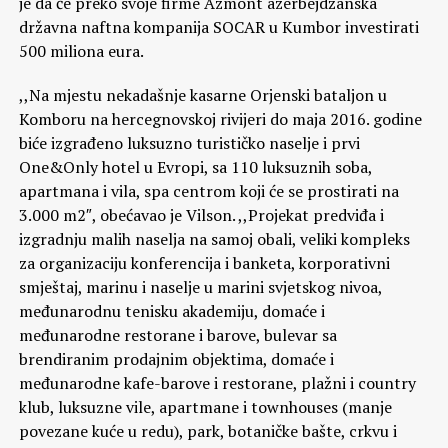
je da će preko svoje firme Azmont azerbejdžanska
državna naftna kompanija SOCAR u Kumbor investirati
500 miliona eura.
,,Na mjestu nekadašnje kasarne Orjenski bataljon u
Komboru na hercegnovskoj rivijeri do maja 2016. godine
biće izgrađeno luksuzno turističko naselje i prvi
One&Only hotel u Evropi, sa 110 luksuznih soba,
apartmana i vila, spa centrom koji će se prostirati na
3.000 m2″, obećavao je Vilson. ,,Projekat predviđa i
izgradnju malih naselja na samoj obali, veliki kompleks
za organizaciju konferencija i banketa, korporativni
smještaj, marinu i naselje u marini svjetskog nivoa,
međunarodnu tenisku akademiju, domaće i
međunarodne restorane i barove, bulevar sa
brendiranim prodajnim objektima, domaće i
međunarodne kafe-barove i restorane, plažni i country
klub, luksuzne vile, apartmane i townhouses (manje
povezane kuće u redu), park, botaničke bašte, crkvu i